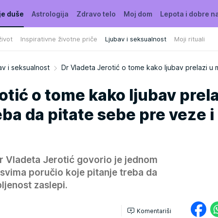
je duše
Astrologija
Zdravo telo
Moj dom
Lepota i dobre n
ivot
Inspirativne životne priče
Ljubav i seksualnost
Moji rituali
av i seksualnost
Dr Vladeta Jerotić o tome kako ljubav prelazi u 
otić o tome kako ljubav prela
eba da pitate sebe pre veze i
dr Vladeta Jerotić govorio je jednom
i svima poručio koje pitanje treba da
ljenost zaslepi.
Komentariši