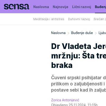
Naslovna
Najnovije
Lični razvoj
Buđen
Meditacija i antistres
Duhovni razvoj
Srećan ž
Naslovna
Buđenje duše
Ljub
Dr Vladeta Jer
mržnju: Šta tr
braka
Čuveni srpski psihijatar 
prilikom o zaljubljenosti 
postave sebi kad ih zaljub
Zorica Antonijević
Objavljeno 25.11.2024. 11:15h