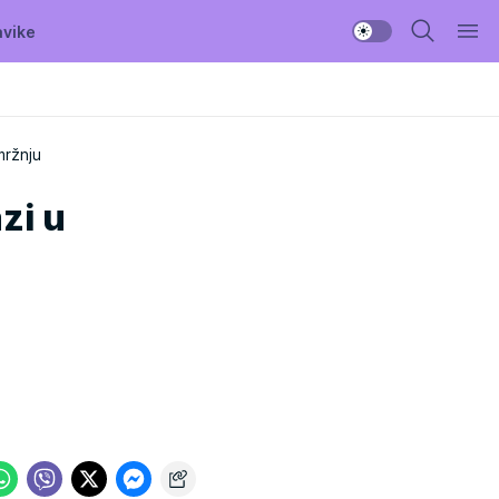
avike
mržnju
zi u