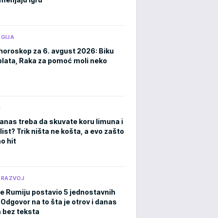
GIJA
horoskop za 6. avgust 2026: Biku
plata, Raka za pomoć moli neko
M
anas treba da skuvate koru limuna i
list? Trik ništa ne košta, a evo zašto
o hit
 RAZVOJ
je Rumiju postavio 5 jednostavnih
 Odgovor na to šta je otrov i danas
a bez teksta