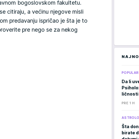
lavnom bogoslovskom fakultetu.
e citiraju, a većinu njegove misli
nom predavanju ispričao je šta je to
 proverite pre nego se za nekog
NAJNO
POPULAR
Da li uv
Psiholo
ličnosti
PRE 1 H
ASTROLO
Šta don
birate d
datumi 