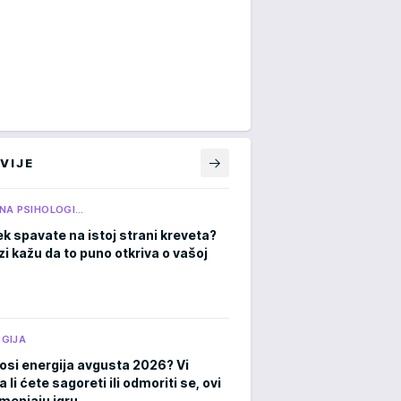
VIJE
NA PSIHOLOGI…
ek spavate na istoj strani kreveta?
zi kažu da to puno otkriva o vašoj
GIJA
osi energija avgusta 2026? Vi
a li ćete sagoreti ili odmoriti se, ovi
menjaju igru