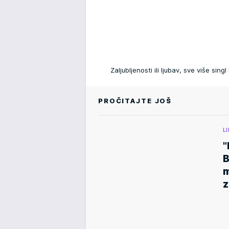
Zaljubljenosti ili ljubav, sve više singl
PROČITAJTE JOŠ
L
"
B
m
z