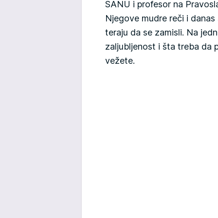
SANU i profesor na Pravos
Njegove mudre reči i danas s
teraju da se zamisli. Na jed
zaljubljenost i šta treba da
vežete.