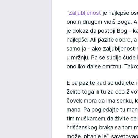
"
Zaljubljenost
je najlepše os
onom drugom vidiš Boga. Am
je dokaz da postoji Bog - k
najlepše. Ali pazite dobro, 
samo ja - ako zaljubljenost
u mržnju. Pa se sudije čude 
onoliko da se omrznu. Tako
E pa pazite kad se udajete i 
želite toga ili tu za ceo živ
čovek mora da ima senku, ka
mana. Pa pogledajte tu manu
tim muškarcem da živite c
hrišćanskog braka sa tom m
može, pitanje je“, savetovao