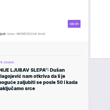
06:51
 ljudi
Izvor: MONDO/Uroš Arsić
IFE COACH
NIJE LJUBAV SLEPA": Dušan
lagojević nam otkriva da li je
oguće zaljubiti se posle 50 i kada
aključamo srce