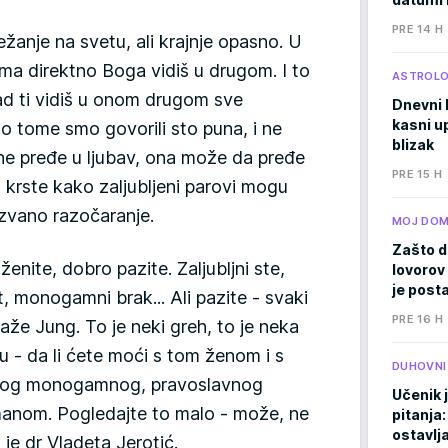
PRE 14 H
ežanje na svetu, ali krajnje opasno. U
a direktno Boga vidiš u drugom. I to
ASTROLO
ad ti vidiš u onom drugom sve
Dnevni 
kasni u
a o tome smo govorili sto puna, i ne
blizak
 ne pređe u ljubav, ona može da pređe
PRE 15 H
i krste kako zaljubljeni parovi mogu
zvano razočaranje.
MOJ DO
Zašto d
ženite, dobro pazite. Zaljubljni ste,
lovorov 
je posta
ot, monogamni brak... Ali pazite - svaki
PRE 16 H
že Jung. To je neki greh, to je neka
 - da li ćete moći s tom ženom i s
DUHOVNI
elog monogamnog, pravoslavnog
Učenik 
anom. Pogledajte to malo - može, ne
pitanja:
ostavlj
 je dr Vladeta Jerotić.