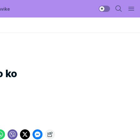
avike
o ko