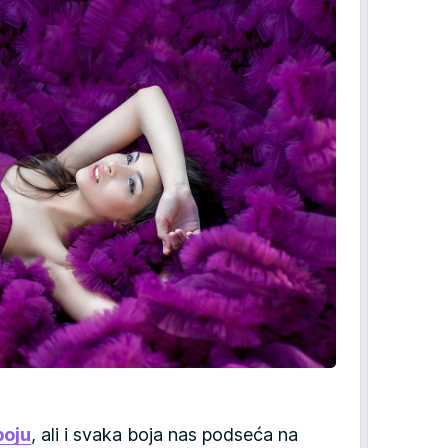
boju
, ali i svaka boja nas podseća na