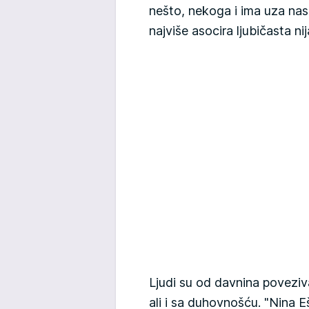
nešto, nekoga i ima uza na
najviše asocira ljubičasta ni
Ljudi su od davnina poveziva
ali i sa duhovnošću. "Nina E