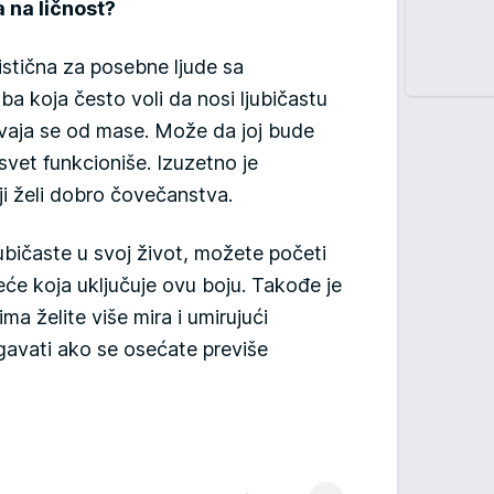
a na ličnost?
istična za posebne ljude sa
a koja često voli da nosi ljubičastu
zdvaja se od mase. Može da joj bude
vet funkcioniše. Izuzetno je
ji želi dobro čovečanstva.
ubičaste u svoj život, možete početi
eće koja uključuje ovu boju. Takođe je
a želite više mira i umirujući
gavati ako se osećate previše