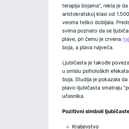
terapija bojama", rekla je da 
aristokratskoj klasi od 1.50
veoma teško dobijala. Predst
svima poznato da se ljubiča
plave, pri čemu je crvena
na
boja, a plava najveća.
Ljubičasta je takođe poveza
u smislu psiholoških efekata,
boja. Studija je pokazala da 
plavo-ljubičasta smatraju "p
učesnika.
Pozitivni simboli ljubičast
Kraljevstvo