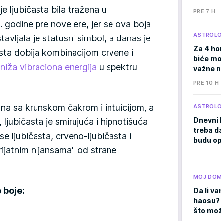
je ljubičasta bila tražena u
PRE 7 H
0. godine pre nove ere, jer se ova boja
ASTROLO
avljala je statusni simbol, a danas je
Za 4 ho
sta dobija kombinacijom crvene i
biće moć
jniža vibraciona energija
u spektru
važne 
PRE 10 H
na sa krunskom čakrom i intuicijom, a
ASTROLO
Dnevni 
 ljubičasta je smirujuća i hipnotišuća
treba d
se ljubičasta, crveno-ljubičasta i
budu op
rijatnim nijansama" od strane
MOJ DO
e boje:
Da li va
haosu? 
što mož