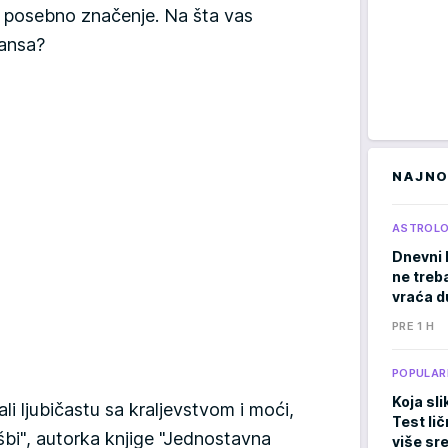
s posebno značenje. Na šta vas
jansa?
NAJNO
ASTROLO
Dnevni 
ne treb
vraća d
PRE 1 H
POPULAR
Koja sli
li ljubičastu sa kraljevstvom i moći,
Test li
šbi", autorka knjige "Jednostavna
više sr