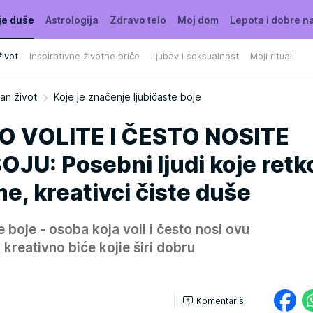
je duše
Astrologija
Zdravo telo
Moj dom
Lepota i dobre n
ivot
Inspirativne životne priče
Ljubav i seksualnost
Moji rituali
an život
Koje je značenje ljubičaste boje
O VOLITE I ČESTO NOSITE
JU: Posebni ljudi koje retk
, kreativci čiste duše
e boje - osoba koja voli i često nosi ovu
, kreativno biće kojie širi dobru
Komentariši