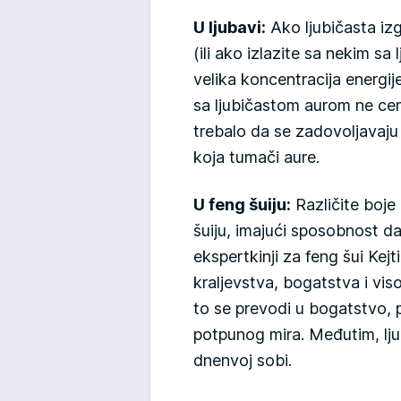
U ljubavi:
Ako ljubičasta izg
(ili ako izlazite sa nekim s
velika koncentracija energi
sa ljubičastom aurom ne cene
trebalo da se zadovoljavaj
koja tumači aure.
U feng šuiju:
Različite boje 
šuiju, imajući sposobnost da
ekspertkinji za feng šui Kejt
kraljevstva, bogatstva i vis
to se prevodi u bogatstvo, 
potpunog mira. Međutim, lju
dnenvoj sobi.