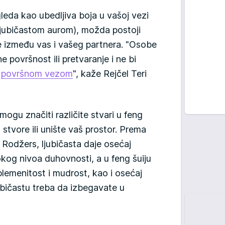
leda kao ubedljiva boja u vašoj vezi
a ljubičastom aurom), možda postoji
je između vas i vašeg partnera. "Osobe
 površnost ili pretvaranje i ne bi
u
površnom vezom
", kaže Rejčel Teri
mogu značiti različite stvari u feng
 stvore ili unište vaš prostor. Prema
i Rodžers, ljubičasta daje osećaj
okog nivoa duhovnosti, a u feng šuiju
plemenitost i mudrost, kao i osećaj
bičastu treba da izbegavate u