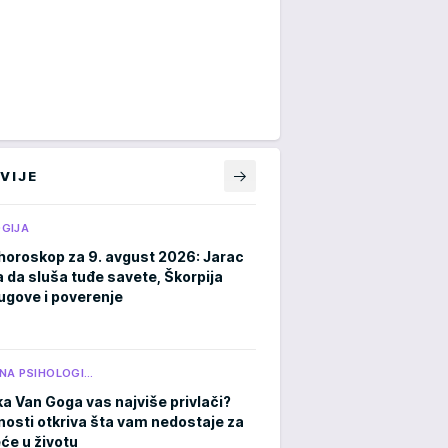
VIJE
GIJA
horoskop za 9. avgust 2026: Jarac
a da sluša tuđe savete, Škorpija
ugove i poverenje
NA PSIHOLOGI…
ka Van Goga vas najviše privlači?
čnosti otkriva šta vam nedostaje za
eće u životu