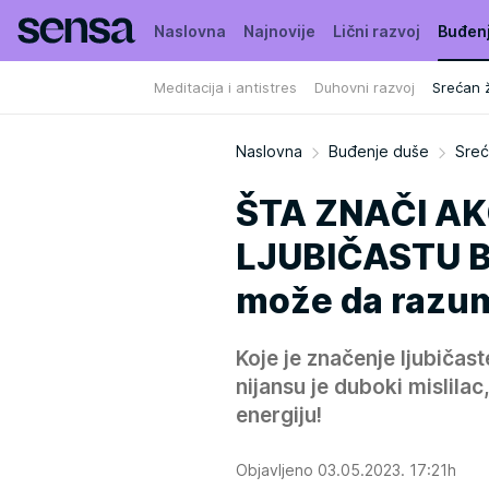
Naslovna
Najnovije
Lični razvoj
Buđen
Meditacija i antistres
Duhovni razvoj
Srećan ž
Naslovna
Buđenje duše
Sreć
ŠTA ZNAČI AK
LJUBIČASTU BO
može da razume
Koje je značenje ljubičast
nijansu je duboki mislilac
energiju!
Objavljeno 03.05.2023. 17:21h