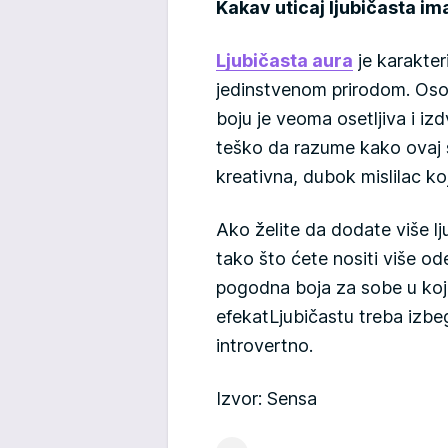
Kakav uticaj ljubičasta im
Ljubičasta aura
je karakter
jedinstvenom prirodom. Osob
boju je veoma osetljiva i i
teško da razume kako ovaj s
kreativna, dubok mislilac ko
Ako želite da dodate više lj
tako što ćete nositi više od
pogodna boja za sobe u kojim
efekatLjubičastu treba izbe
introvertno.
Izvor: Sensa