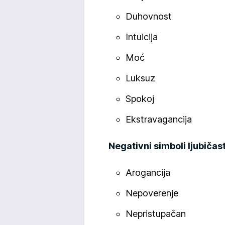
Duhovnost
Intuicija
Moć
Luksuz
Spokoj
Ekstravagancija
Negativni simboli ljubičast
Arogancija
Nepoverenje
Nepristupačan