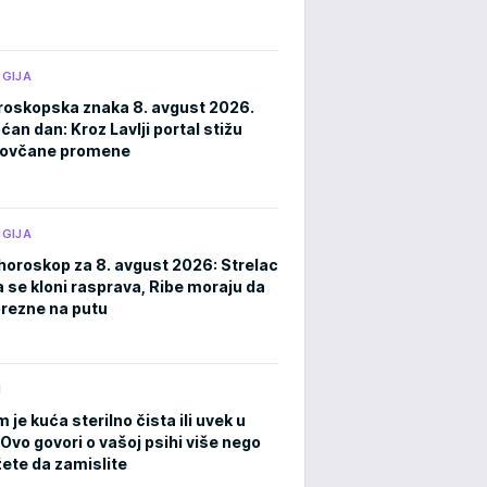
GIJA
roskopska znaka 8. avgust 2026.
an dan: Kroz Lavlji portal stižu
novčane promene
GIJA
horoskop za 8. avgust 2026: Strelac
a se kloni rasprava, Ribe moraju da
rezne na putu
M
m je kuća sterilno čista ili uvek u
Ovo govori o vašoj psihi više nego
ete da zamislite