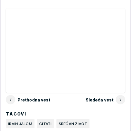
Prethodna vest
Sledeća vest
TAGOVI
IRVIN JALOM
CITATI
SREĆAN ŽIVOT