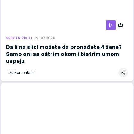
SREĆAN ŽIVOT
28.07.2026.
Da li na slici možete da pronađete 4 žene?
Samo oni sa oštrim okom i bistrim umom
uspeju
Komentariši