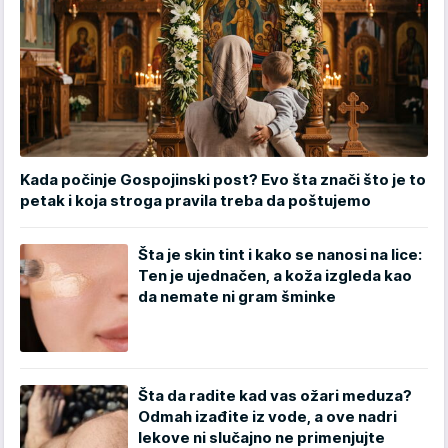
Kada počinje Gospojinski post? Evo šta znači što je to
petak i koja stroga pravila treba da poštujemo
Šta je skin tint i kako se nanosi na lice:
Ten je ujednačen, a koža izgleda kao
da nemate ni gram šminke
Šta da radite kad vas ožari meduza?
Odmah izađite iz vode, a ove nadri
lekove ni slučajno ne primenjujte