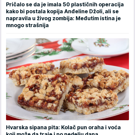
Pričalo se da je imala 50 plastičnih operacija
kako bi postala kopija Anđeline Džoli, ali se
napravila u živog zombija: Međutim istina je
mnogo strašnija
Hvarska sipana pita: Kolač pun oraha i voća
koji može da traje i po nedelju dana