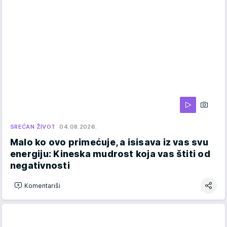
SREĆAN ŽIVOT
04.08.2026.
Malo ko ovo primećuje, a isisava iz vas svu
energiju: Kineska mudrost koja vas štiti od
negativnosti
Komentariši