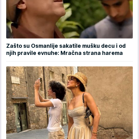
Zašto su Osmanlije sakatile mušku decu i od
njih pravile evnuhe: Mračna strana harema