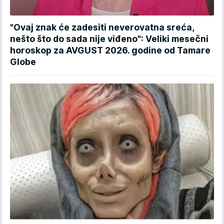
"Ovaj znak će zadesiti neverovatna sreća,
nešto što do sada nije viđeno": Veliki mesečni
horoskop za AVGUST 2026. godine od Tamare
Globe