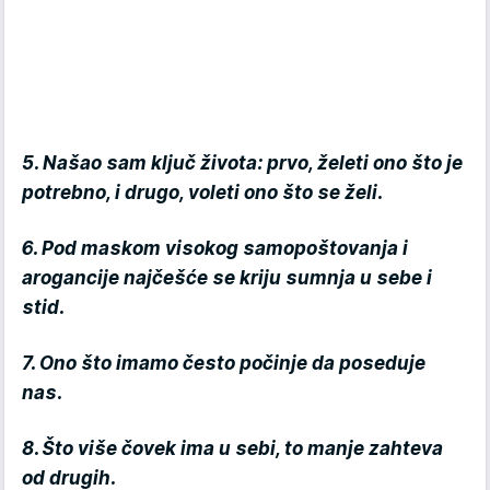
5. Našao sam ključ života: prvo, želeti ono što je
potrebno, i drugo, voleti ono što se želi.
6. Pod maskom visokog samopoštovanja i
arogancije najčešće se kriju sumnja u sebe i
stid.
7. Ono što imamo često počinje da poseduje
nas.
8. Što više čovek ima u sebi, to manje zahteva
od drugih.