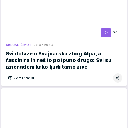
SREĆAN ŽIVOT
28.07.2026.
Svi dolaze u Švajcarsku zbog Alpa, a
fascinira ih nešto potpuno drugo: Svi su
iznenađeni kako ljudi tamo žive
Komentariši