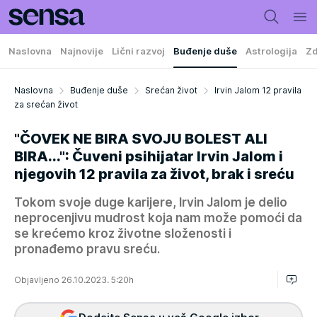
Naslovna
Najnovije
Lični razvoj
Buđenje duše
Astrologija
Zd
Naslovna
Buđenje duše
Srećan život
Irvin Jalom 12 pravila
za srećan život
"ČOVEK NE BIRA SVOJU BOLEST ALI
BIRA...": Čuveni psihijatar Irvin Jalom i
njegovih 12 pravila za život, brak i sreću
Tokom svoje duge karijere, Irvin Jalom je delio
neprocenjivu mudrost koja nam može pomoći da
se krećemo kroz životne složenosti i
pronađemo pravu sreću.
Objavljeno 26.10.2023. 5:20h