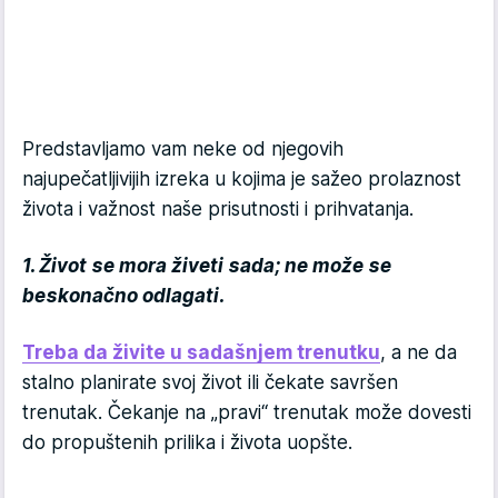
Predstavljamo vam neke od njegovih
najupečatljivijih izreka u kojima je sažeo prolaznost
života i važnost naše prisutnosti i prihvatanja.
1. Život se mora živeti sada; ne može se
beskonačno odlagati.
Treba da živite u sadašnjem trenutku
, a ne da
stalno planirate svoj život ili čekate savršen
trenutak. Čekanje na „pravi“ trenutak može dovesti
do propuštenih prilika i života uopšte.