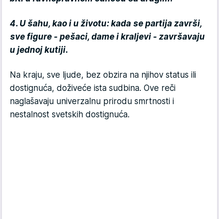
4. U šahu, kao i u životu: kada se partija završi,
sve figure - pešaci, dame i kraljevi - završavaju
u jednoj kutiji.
Na kraju, sve ljude, bez obzira na njihov status ili
dostignuća, doživeće ista sudbina. Ove reči
naglašavaju univerzalnu prirodu smrtnosti i
nestalnost svetskih dostignuća.