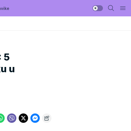
avike
 5
ku u