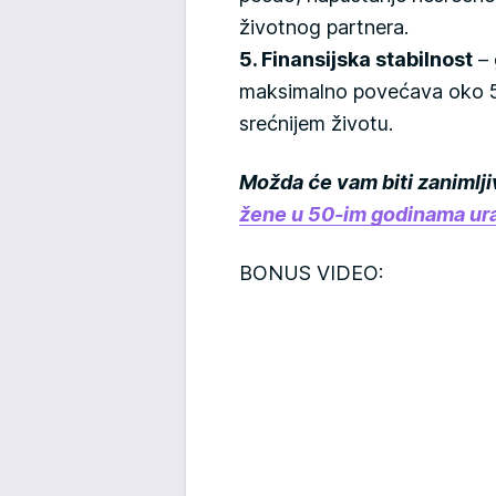
životnog partnera.
5. Finansijska stabilnost
– 
maksimalno povećava oko 5
srećnijem životu.
Možda će vam biti zanimlji
žene u 50-im godinama ura
BONUS VIDEO: