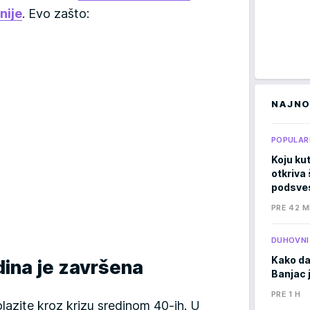
nije
. Evo zašto:
NAJNO
POPULAR
Koju kut
otkriva 
podsves
PRE 42 M
DUHOVNI
Kako da
dina je završena
Banjac 
PRE 1 H
lazite kroz krizu sredinom 40-ih. U