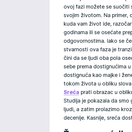
ovoj fazi možete se suočiti
svojim životom. Na primer, 
kuda vam život ide, razočar
godinama ili se osećate pre
odgovornostima. Iako se č
stvarnosti ova faza je tranzi
čini da se ljudi oba pola os
sebe prema dostignućima u k
dostignuća kao majke i žene
tokom života u obliku slova
Sreća
prati obrazac u obli
Studija je pokazala da smo g
ljudi, a zatim prolazimo kroz
decenije. Kasnije, sreća dos