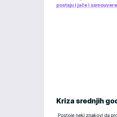
postaju i jače i samouvere
Kriza srednjih go
Postoje neki znakovi da pro