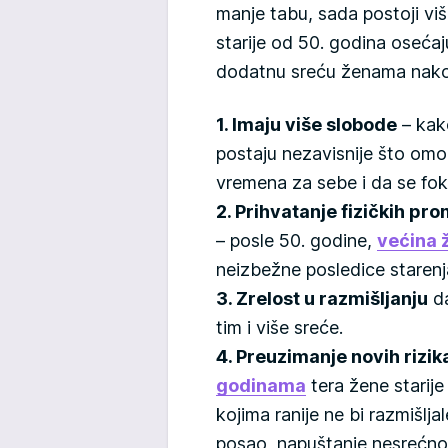
manje tabu, sada postoji vi
starije od 50. godina osećaj
dodatnu sreću ženama nako
1. Imaju više slobode
– kako
postaju nezavisnije što om
vremena za sebe i da se foku
2. Prihvatanje fizičkih p
– posle 50. godine,
većina 
neizbežne posledice starenj
3. Zrelost u razmišljanju
da
tim i više sreće.
4. Preuzimanje novih rizik
godinama
tera žene starije
kojima ranije ne bi razmišljal
posao, napuštanje nesrećno