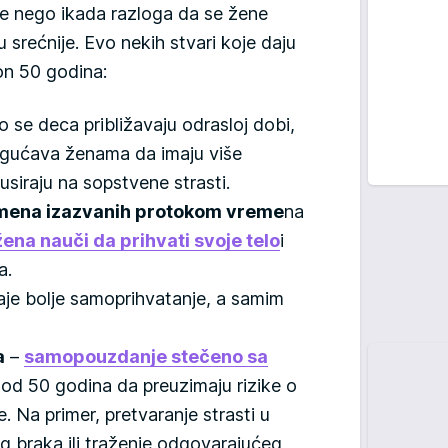
še nego ikada razloga da se žene
u srećnije. Evo nekih stvari koje daju
n 50 godina:
 se deca približavaju odrasloj dobi,
ogućava ženama da imaju više
siraju na sopstvene strasti.
romena izazvanih protokom vreme
na
žena nauči da prihvati svoje telo
i
a.
je bolje samoprihvatanje, a samim
a
–
samopouzdanje stečeno sa
 od 50 godina da preuzimaju rizike o
e. Na primer, pretvaranje strasti u
g braka ili traženje odgovarajućeg