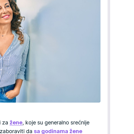
i za
žene
, koje su generalno srećnije
 zaboraviti da
sa godinama žene