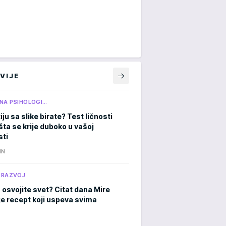
VIJE
NA PSIHOLOGI…
iju sa slike birate? Test ličnosti
šta se krije duboko u vašoj
ti
IN
 RAZVOJ
 osvojite svet? Citat dana Mire
je recept koji uspeva svima