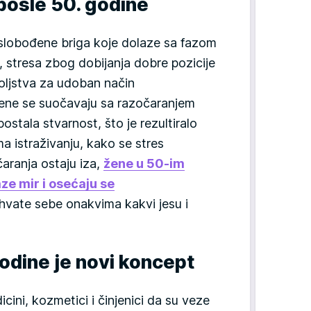
 posle 50. godine
lobođene briga koje dolaze sa fazom
 stresa zbog dobijanja dobre pozicije
voljstva za udoban način
žene se suočavaju sa razočaranjem
ostala stvarnost, što je rezultiralo
a istraživanju, kako se stres
aranja ostaju iza,
žene u 50-im
 mir i osećaju se
ihvate sebe onakvima kakvi jesu i
godine je novi koncept
cini, kozmetici i činjenici da su veze