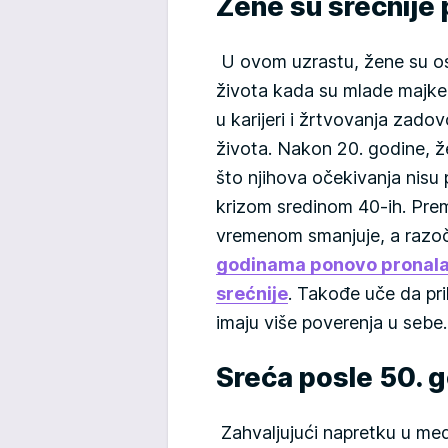
Žene su srećnije
U ovom uzrastu, žene su os
života kada su mlade majke,
u karijeri i žrtvovanja zado
života. Nakon 20. godine, 
što njihova očekivanja nisu p
krizom sredinom 40-ih. Prem
vremenom smanjuje, a razoč
godinama ponovo pronalaze
srećnije
. Takođe uče da pr
imaju više poverenja u sebe.
Sreća posle 50. 
Zahvaljujući napretku u medi