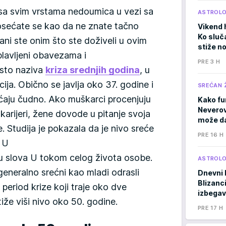
 sa svim vrstama nedoumica u vezi sa
ASTROLO
osećate se kao da ne znate tačno
Vikend 
Ko sluč
ani ste onim što ste doživeli u ovim
stiže n
plavljeni obavezama i
PRE 3 H
esto naziva
kriza srednjih godina
, u
cija. Obično se javlja oko 37. godine i
SREĆAN 
ećaju čudno. Ako muškarci procenjuju
Kako fu
Neverov
arijeri, žene dovode u pitanje svoja
može da
. Studija je pokazala da je nivo sreće
PRE 16 H
 U
ku slova U tokom celog života osobe.
ASTROLO
eneralno srećni kao mladi odrasli
Dnevni 
Blizanci
 period krize koji traje oko dve
izbegav
tiže viši nivo oko 50. godine.
PRE 17 H