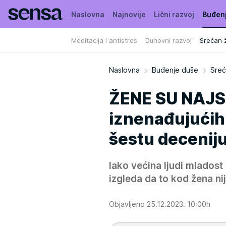
Naslovna
Najnovije
Lični razvoj
Buđen
Meditacija i antistres
Duhovni razvoj
Srećan ž
Naslovna
Buđenje duše
Sreć
ŽENE SU NAJS
iznenađujućih 
šestu decenij
Iako većina ljudi mladost
izgleda da to kod žena nij
Objavljeno 25.12.2023. 10:00h