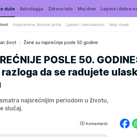
je duše
Astrologija
Zdravo telo
Moj dom
Lepota i dobre n
ivot
Inspirativne životne priče
Ljubav i seksualnost
Moji rituali
an život
Žene su najsrećnije posle 50 godine
REĆNIJE POSLE 50. GODINE:
razloga da se radujete ulas
u
 smatra najsrećnijim periodom u životu,
e slučaj.
Komentariši