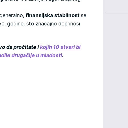
generalno,
finansijska stabilnost
se
0. godine, što značajno doprinosi
vo da pročitate i
kojih 10 stvari bi
dile drugačije u mladosti
.