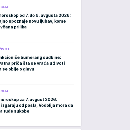
GIJA
horoskop od 7. do 9. avgusta 2026:
ajno upoznaje novu ljubav, kome
ovčana prilika
ŽIVOT
nkcioniše bumerang sudbine:
atna priča šta se vraća u život i
 se obije o glavu
GIJA
horoskop za 7. avgust 2026:
 izgaraju od posla, Vodolija mora da
a tuđe sukobe