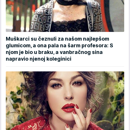
Muškarci su čeznuli za našom najlepšom
glumicom, a ona pala na šarm profesora: S
njom je bio u braku, a vanbračnog sina
napravio njenoj koleginici