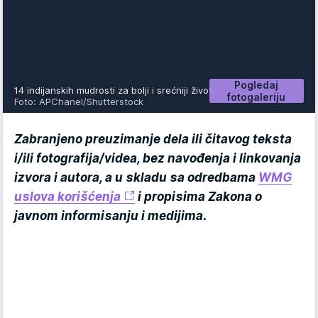
Pogledaj
14 indijanskih mudrosti za bolji i srećniji život
fotogaleriju
Foto: APChanel/Shutterstock
Zabranjeno preuzimanje dela ili čitavog teksta
i/ili fotografija/videa, bez navođenja i linkovanja
izvora i autora, a u skladu sa odredbama
WMG
uslova korišćenja
i propisima Zakona o
javnom informisanju i medijima.