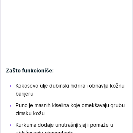
Zašto funkcioniše:
Kokosovo ulje dubinski hidrira i obnavlja kožnu
barijeru
Puno je masnih kiselina koje omekšavaju grubu
zimsku kožu
Kurkuma dodaje unutrašnji sjaj i pomaže u
ublažavanju pigmentacije