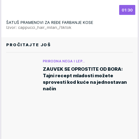
01:30
ŠATUŠ PRAMENOVI ZA REĐE FARBANJE KOSE
Izvor: cappucci_hair_milan_/tiktok
PROČITAJTE JOŠ
PRIRODNA NEGA I LEP…
ZAUVEK SE OPROSTITE OD BORA:
Tajni recept mladosti možete
sprovesti kod kuće na jednostavan
način