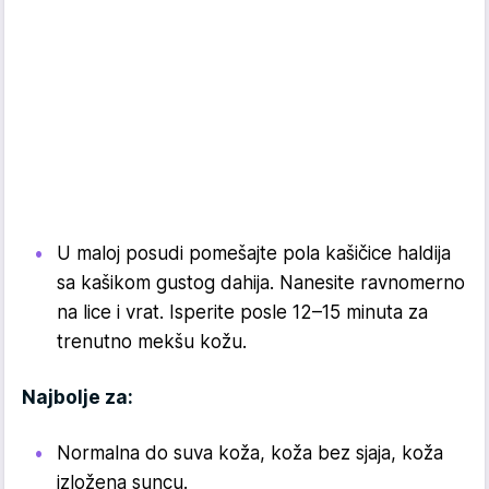
U maloj posudi pomešajte pola kašičice haldija
sa kašikom gustog dahija. Nanesite ravnomerno
na lice i vrat. Isperite posle 12–15 minuta za
trenutno mekšu kožu.
Najbolje za:
Normalna do suva koža, koža bez sjaja, koža
izložena suncu.