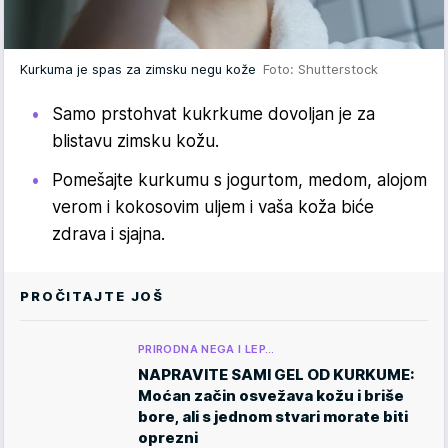
Kurkuma je spas za zimsku negu kože
Foto: Shutterstock
Samo prstohvat kukrkume dovoljan je za
blistavu zimsku kožu.
Pomešajte kurkumu s jogurtom, medom, alojom
verom i kokosovim uljem i vaša koža biće
zdrava i sjajna.
PROČITAJTE JOŠ
PRIRODNA NEGA I LEP…
NAPRAVITE SAMI GEL OD KURKUME:
Moćan začin osvežava kožu i briše
bore, ali s jednom stvari morate biti
oprezni