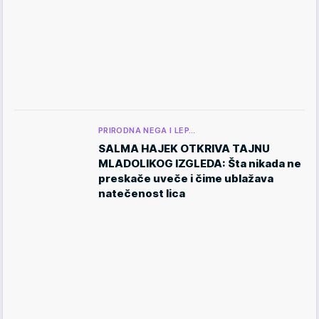
PRIRODNA NEGA I LEP…
SALMA HAJEK OTKRIVA TAJNU
MLADOLIKOG IZGLEDA: Šta nikada ne
preskače uveče i čime ublažava
natečenost lica