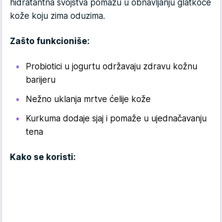
hidratantna svojstva pomažu u obnavljanju glatkoće
kože koju zima oduzima.
Zašto funkcioniše:
Probiotici u jogurtu održavaju zdravu kožnu
barijeru
Nežno uklanja mrtve ćelije kože
Kurkuma dodaje sjaj i pomaže u ujednačavanju
tena
Kako se koristi: