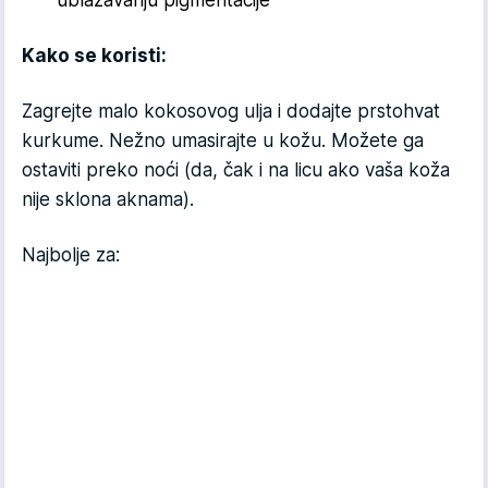
Kako se koristi:
Zagrejte malo kokosovog ulja i dodajte prstohvat
kurkume. Nežno umasirajte u kožu. Možete ga
ostaviti preko noći (da, čak i na licu ako vaša koža
nije sklona aknama).
Najbolje za: