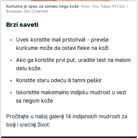
Kurkuma je spas za zimsku negu kože
Foto: You Tube/ Prt Scr /
Brazilian Girl Channel
Brzi saveti
Uvek koristite mali prstohvat - previše
kurkume može da ostavi fleke na koži
Ako ga koristite prvi put, uradite test na malom
delu kože.
Koristite staru odeću ili tamni peškir
Iskoristite maksimalno indijsku mudrost u vezi
sa negom kože
Pročitajte u našoj galeriji 14 indijanskih mudrosti za
bolji i srećniji život: