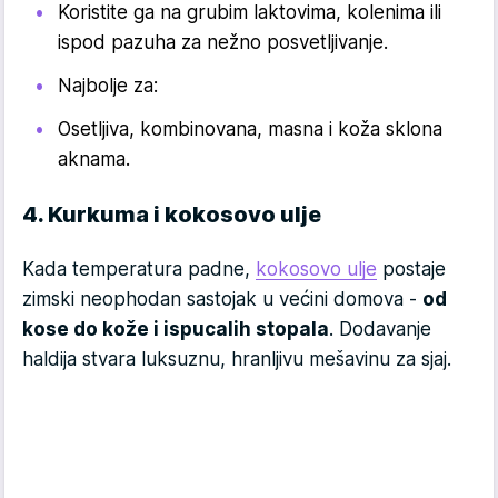
Koristite ga na grubim laktovima, kolenima ili
ispod pazuha za nežno posvetljivanje.
Najbolje za:
Osetljiva, kombinovana, masna i koža sklona
aknama.
4. Kurkuma i kokosovo ulje
Kada temperatura padne,
kokosovo ulje
postaje
zimski neophodan sastojak u većini domova -
od
kose do kože i ispucalih stopala
. Dodavanje
haldija stvara luksuznu, hranljivu mešavinu za sjaj.