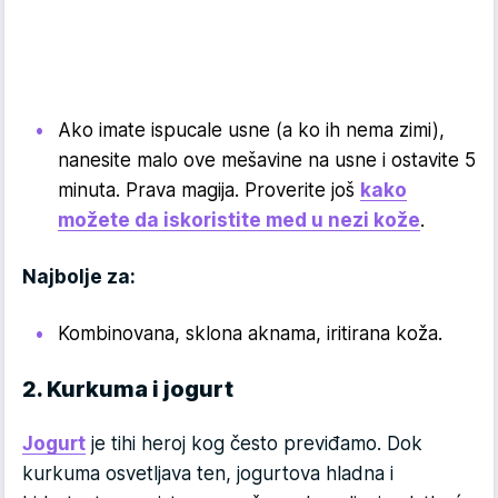
Ako imate ispucale usne (a ko ih nema zimi),
nanesite malo ove mešavine na usne i ostavite 5
minuta. Prava magija. Proverite još
kako
možete da iskoristite med u nezi kože
.
Najbolje za:
Kombinovana, sklona aknama, iritirana koža.
2. Kurkuma i jogurt
Jogurt
je tihi heroj kog često previđamo. Dok
kurkuma osvetljava ten, jogurtova hladna i