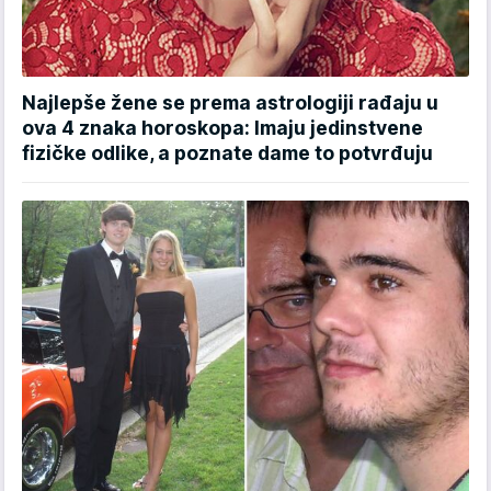
Najlepše žene se prema astrologiji rađaju u
ova 4 znaka horoskopa: Imaju jedinstvene
fizičke odlike, a poznate dame to potvrđuju