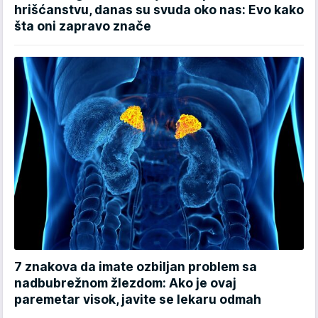
hrišćanstvu, danas su svuda oko nas: Evo kako
šta oni zapravo znače
7 znakova da imate ozbiljan problem sa
nadbubrežnom žlezdom: Ako je ovaj
paremetar visok, javite se lekaru odmah