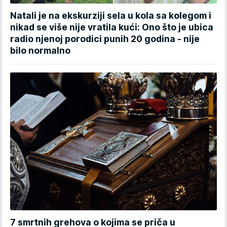
Natali je na ekskurziji sela u kola sa kolegom i
nikad se više nije vratila kući: Ono što je ubica
radio njenoj porodici punih 20 godina - nije
bilo normalno
7 smrtnih grehova o kojima se priča u