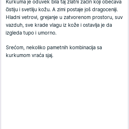
Kurkuma je oduvek bila taj zlatni začin koji obećava
čistiju i svetliju kožu. A zimi postaje još dragoceniji.
Hladni vetrovi, grejanje u zatvorenom prostoru, suv
vazduh, sve krade vlagu iz kože i ostavlja je da
izgleda tupo i umorno.
Srećom, nekoliko pametnih kombinacija sa
kurkumom vraća sjaj.