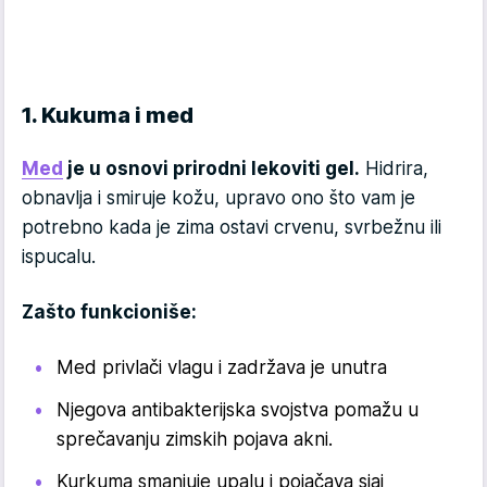
1. Kukuma i med
Med
je u osnovi prirodni lekoviti gel.
Hidrira,
obnavlja i smiruje kožu, upravo ono što vam je
potrebno kada je zima ostavi crvenu, svrbežnu ili
ispucalu.
Zašto funkcioniše:
Med privlači vlagu i zadržava je unutra
Njegova antibakterijska svojstva pomažu u
sprečavanju zimskih pojava akni.
Kurkuma smanjuje upalu i pojačava sjaj