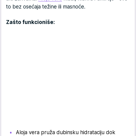
to bez osećaja težine ili masnoće.
Zašto funkcioniše:
Aloja vera pruža dubinsku hidrataciju dok