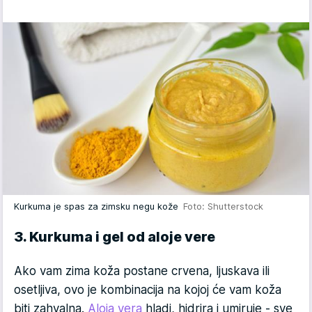
Kurkuma je spas za zimsku negu kože
Foto: Shutterstock
3. Kurkuma i gel od aloje vere
Ako vam zima koža postane crvena, ljuskava ili
osetljiva, ovo je kombinacija na kojoj će vam koža
biti zahvalna.
Aloja vera
hladi, hidrira i umiruje - sve