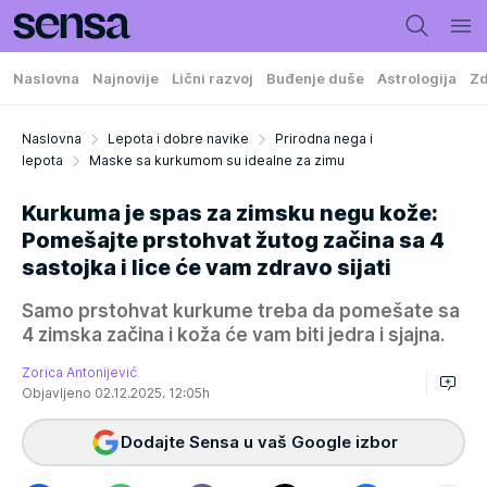
Naslovna
Najnovije
Lični razvoj
Buđenje duše
Astrologija
Zd
Naslovna
Lepota i dobre navike
Prirodna nega i
lepota
Maske sa kurkumom su idealne za zimu
Kurkuma je spas za zimsku negu kože:
Pomešajte prstohvat žutog začina sa 4
sastojka i lice će vam zdravo sijati
Samo prstohvat kurkume treba da pomešate sa
4 zimska začina i koža će vam biti jedra i sjajna.
Zorica Antonijević
Objavljeno 02.12.2025. 12:05h
Dodajte Sensa u vaš Google izbor