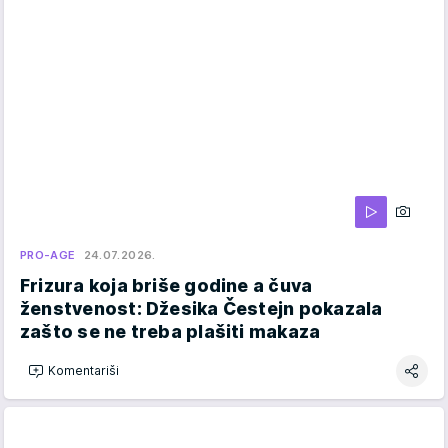
PRO-AGE
24.07.2026.
Frizura koja briše godine a čuva
ženstvenost: Džesika Čestejn pokazala
zašto se ne treba plašiti makaza
Komentariši