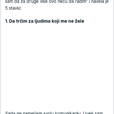
sam da za druge više ovo neću da radim" i navela je
5 stavki:
1. Da trčim za ljudima koji me ne žele
Sada ne namećem svoju komunikaciju. Uvek sam