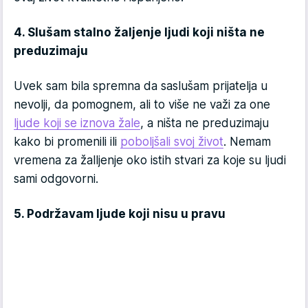
4. Slušam stalno žaljenje ljudi koji ništa ne
preduzimaju
Uvek sam bila spremna da saslušam prijatelja u
nevolji, da pomognem, ali to više ne važi za one
ljude koji se iznova žale
, a ništa ne preduzimaju
kako bi promenili ili
poboljšali svoj život
. Nemam
vremena za žalljenje oko istih stvari za koje su ljudi
sami odgovorni.
5. Podržavam ljude koji nisu u pravu