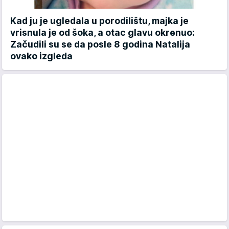
Kad ju je ugledala u porodilištu, majka je
vrisnula je od šoka, a otac glavu okrenuo:
Začudili su se da posle 8 godina Natalija
ovako izgleda