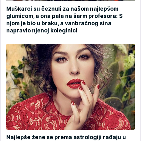
Muškarci su čeznuli za našom najlepšom
glumicom, a ona pala na šarm profesora: S
njom je bio u braku, a vanbračnog sina
napravio njenoj koleginici
Najlepše žene se prema astrologiji rađaju u