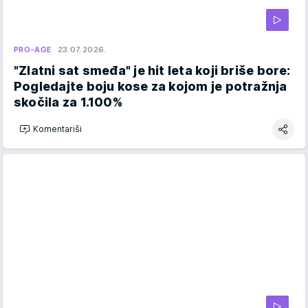
PRO-AGE
23.07.2026.
"Zlatni sat smeđa" je hit leta koji briše bore:
Pogledajte boju kose za kojom je potražnja
skočila za 1.100%
Komentariši