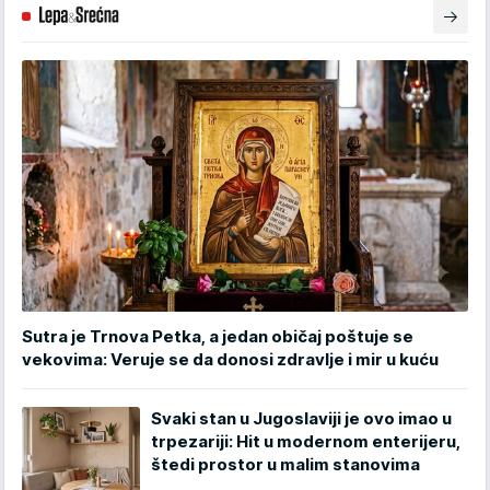
Sutra je Trnova Petka, a jedan običaj poštuje se
vekovima: Veruje se da donosi zdravlje i mir u kuću
Svaki stan u Jugoslaviji je ovo imao u
trpezariji: Hit u modernom enterijeru,
štedi prostor u malim stanovima