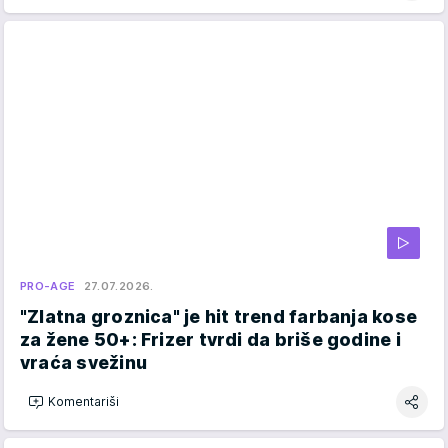
PRO-AGE
27.07.2026.
"Zlatna groznica" je hit trend farbanja kose
za žene 50+: Frizer tvrdi da briše godine i
vraća svežinu
Komentariši