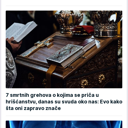
7 smrtnih grehova o kojima se priča u
hrišćanstvu, danas su svuda oko nas: Evo kako
šta oni zapravo znače