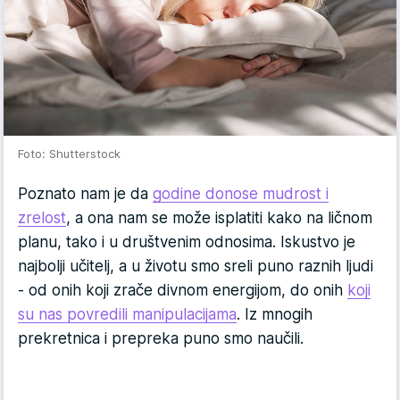
Foto: Shutterstock
Poznato nam je da
godine donose mudrost i
zrelost
, a ona nam se može isplatiti kako na ličnom
planu, tako i u društvenim odnosima. Iskustvo je
najbolji učitelj, a u životu smo sreli puno raznih ljudi
- od onih koji zrače divnom energijom, do onih
koji
su nas povredili manipulacijama
. Iz mnogih
prekretnica i prepreka puno smo naučili.