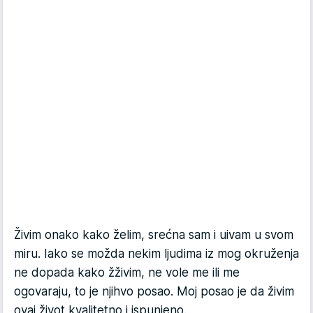
Živim onako kako želim, srećna sam i uivam u svom
miru. Iako se možda nekim ljudima iz mog okruženja
ne dopada kako žživim, ne vole me ili me
ogovaraju, to je njihvo posao. Moj posao je da živim
ovaj život kvalitetno i ispunjeno.