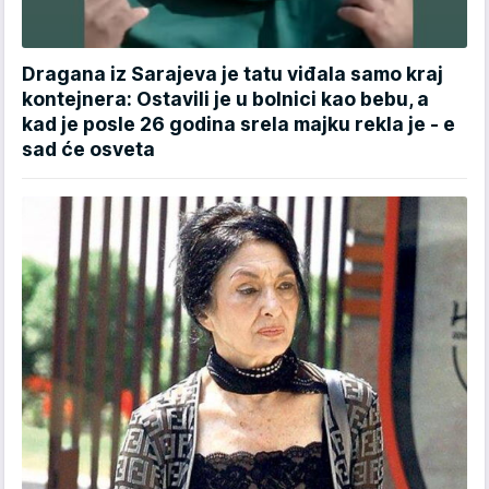
Dragana iz Sarajeva je tatu viđala samo kraj
kontejnera: Ostavili je u bolnici kao bebu, a
kad je posle 26 godina srela majku rekla je - e
sad će osveta