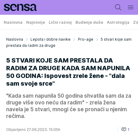
Naslovna
Najnovije
Lični razvoj
Buđenje duše
Astrologija
Zd
Naslovna
Lepota i dobre navike
Pro-age
5 stvari koje sam
prestala da radim za druge
5 STVARI KOJE SAM PRESTALA DA
RADIM ZA DRUGE KADA SAM NAPUNILA
50 GODINA: Ispovest zrele žene - "dala
sam svoje srce"
"Kada sam napunila 50 godina shvatila sam da za
druge više ovo neću da radim" - zrela žena
navela je 5 stvari, mnogi će se pronaći u njenim
rečima.
Objavljeno 27.06.2023. 15:05h
1