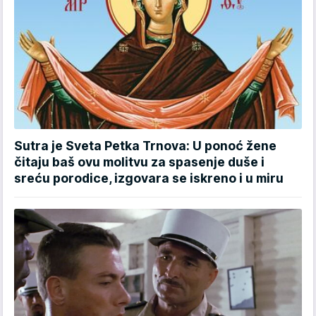
Sutra je Sveta Petka Trnova: U ponoć žene
čitaju baš ovu molitvu za spasenje duše i
sreću porodice, izgovara se iskreno i u miru