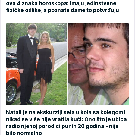
ova 4 znaka horoskopa: Imaju jedinstvene
fizičke odlike, a poznate dame to potvrđuju
Natali je na ekskurziji sela u kola sa kolegom i
nikad se više nije vratila kući: Ono što je ubica
radio njenoj porodici punih 20 godina - nije
bilo normalno