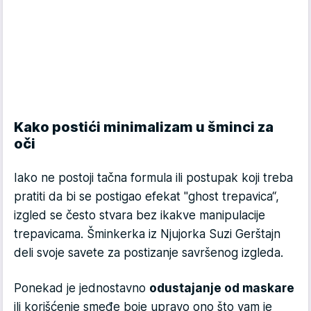
Kako postići minimalizam u šminci za
oči
Iako ne postoji tačna formula ili postupak koji treba
pratiti da bi se postigao efekat "ghost trepavica“,
izgled se često stvara bez ikakve manipulacije
trepavicama. Šminkerka iz Njujorka Suzi Gerštajn
deli svoje savete za postizanje savršenog izgleda.
Ponekad je jednostavno
odustajanje od maskare
ili korišćenje smeđe boje upravo ono što vam je