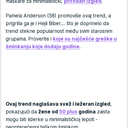
maskare za minimalistički,
prirodan izgled
.
Pamela Anderson (58) promoviše ovaj trend, a
prigrlila ga je i Hejli Biber.... što je doprinelo da
trend stekne popularnost među svim starosnim
grupama. Proverite i
koje su najčešće greške u
šminkanju koje dodaju godine
.
Ovaj trend naglašava svež i ležeran izgled
,
pokazujući da
žene od
50 plus
godina
zaista
mogu biti liderke u minimalističkoj lepoti -
neopterećenoj teškom šminkom.