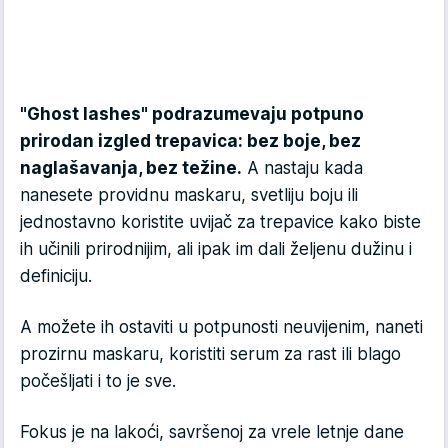
"Ghost lashes" podrazumevaju potpuno
prirodan izgled trepavica: bez boje, bez
naglašavanja, bez težine.
A nastaju kada
nanesete providnu maskaru, svetliju boju ili
jednostavno koristite uvijač za trepavice kako biste
ih učinili prirodnijim, ali ipak im dali željenu dužinu i
definiciju.
A možete ih ostaviti u potpunosti neuvijenim, naneti
prozirnu maskaru, koristiti serum za rast ili blago
počešljati i to je sve.
Fokus je na lakoći, savršenoj za vrele letnje dane