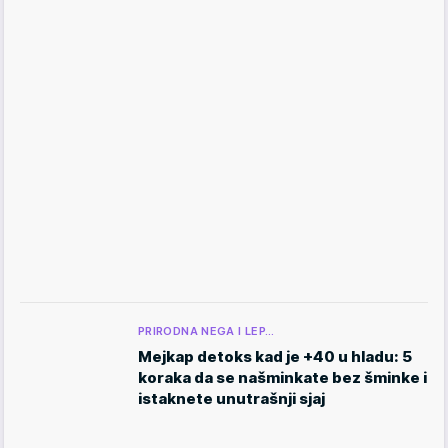
PRIRODNA NEGA I LEP…
Mejkap detoks kad je +40 u hladu: 5
koraka da se našminkate bez šminke i
istaknete unutrašnji sjaj