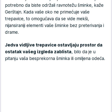
potrebno da biste održali ravnotežu šminke, kaže
Gerštajn. Kada vaše oko ne primećuje vaše
trepavice, to omogućava da se vide mekši,
nijansiraniji elementi vaše šminke bez preterivanja i
drame.
Jedva vidljive trepavice ostavljaju prostor da
ostatak vašeg izgleda zablista
, bilo da je u
pitanju vaša besprekorna šminka ili omiljena odeća.