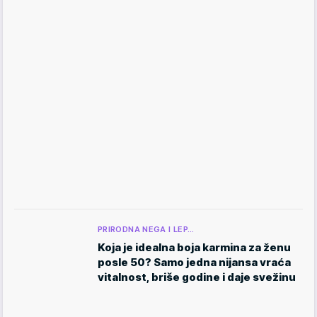
PRIRODNA NEGA I LEP…
Koja je idealna boja karmina za ženu
posle 50? Samo jedna nijansa vraća
vitalnost, briše godine i daje svežinu