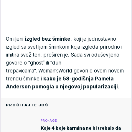
Omiljeni
izgled bez šminke
, koji je jednostavno
izgled sa svetlijom šminkom koja izgleda prirodno i
imitira svež ten, proširen je. Sada svi oduševljeno
govore o "ghost“ ili "duh
trepavicama". Woman'sWorld govori o ovom novom
trendu šminke i
kako je 58-godišnja Pamela
Anderson pomogla u njegovoj popularizaciji
.
PROČITAJTE JOŠ
PRO-AGE
Koje 4 boje karmina ne bi trebalo da