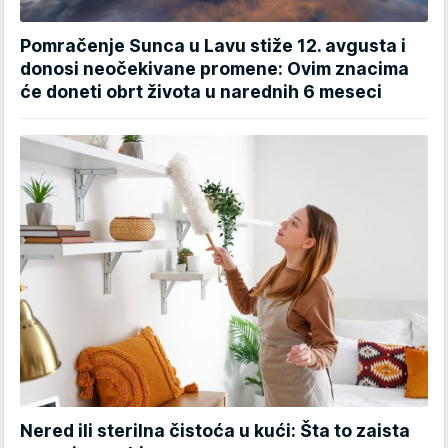
Pomračenje Sunca u Lavu stiže 12. avgusta i
donosi neočekivane promene: Ovim znacima
će doneti obrt života u narednih 6 meseci
Nered ili sterilna čistoća u kući: Šta to zaista