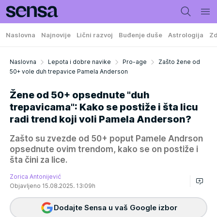
Naslovna
Najnovije
Lični razvoj
Buđenje duše
Astrologija
Zd
Naslovna
Lepota i dobre navike
Pro-age
Zašto žene od
50+ vole duh trepavice Pamela Anderson
Žene od 50+ opsednute "duh
trepavicama": Kako se postiže i šta licu
radi trend koji voli Pamela Anderson?
Zašto su zvezde od 50+ poput Pamele Andrson
opsednute ovim trendom, kako se on postiže i
šta čini za lice.
Zorica Antonijević
Objavljeno 15.08.2025. 13:09h
Dodajte Sensa u vaš Google izbor