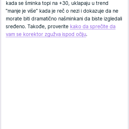
kada se šminka topi na +30, uklapaju u trend
"manje je više" kada je reč o nezi i dokazuje da ne
morate biti dramatično našminkani da biste izgledali
sređeno. Takođe, proverite
kako da sprečite da
vam se korektor zgužva ispod očiju
.