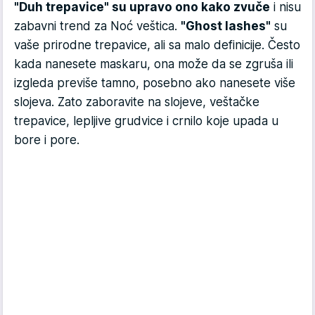
"Duh trepavice" su upravo ono kako zvuče
i nisu
zabavni trend za Noć veštica.
"Ghost lashes"
su
vaše prirodne trepavice, ali sa malo definicije. Često
kada nanesete maskaru, ona može da se zgruša ili
izgleda previše tamno, posebno ako nanesete više
slojeva. Zato zaboravite na slojeve, veštačke
trepavice, lepljive grudvice i crnilo koje upada u
bore i pore.