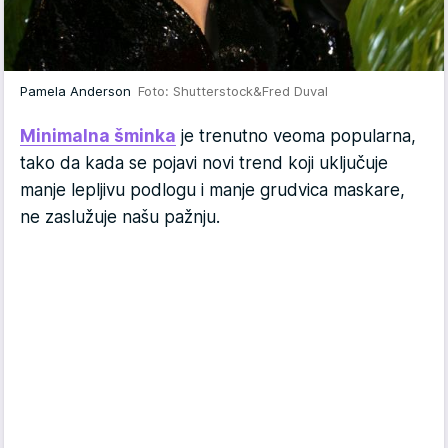
Pamela Anderson
Foto: Shutterstock&Fred Duval
Minimalna šminka
je trenutno veoma popularna,
tako da kada se pojavi novi trend koji uključuje
manje lepljivu podlogu i manje grudvica maskare,
ne zaslužuje našu pažnju.