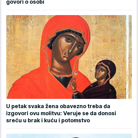
govori o osobi
U petak svaka žena obavezno treba da
izgovori ovu molitvu: Veruje se da donosi
sreću u brak i kuću i potomstvo