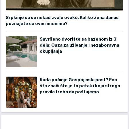
Srpkinje su se nekad zvale ovako: Koliko žena danas
poznajete sa ovim imenima?
Savršeno dvorište sa bazenom iz 3
dela: Oaza za uživanje i nezaboravna
okupljanja
Kada počinje Gospojinski post? Evo
šta znači što je to petak i koja stroga
pravila treba da poštujemo