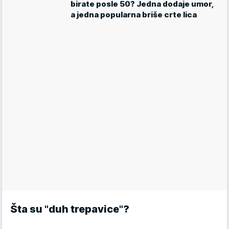
birate posle 50? Jedna dodaje umor,
a jedna popularna briše crte lica
Šta su "duh trepavice"?