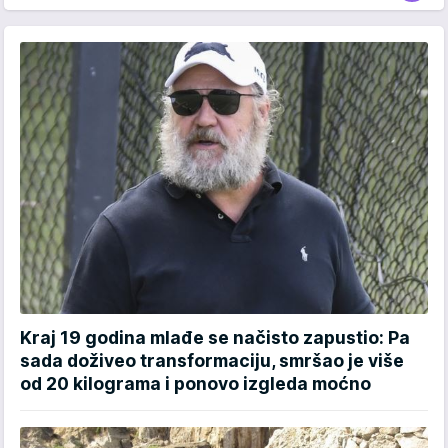
Kraj 19 godina mlađe se načisto zapustio: Pa
sada doživeo transformaciju, smršao je više
od 20 kilograma i ponovo izgleda moćno