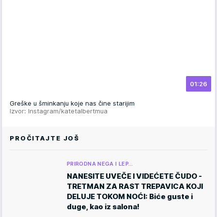
01:26
Greške u šminkanju koje nas čine starijim
Izvor: Instagram/katetalbertmua
PROČITAJTE JOŠ
PRIRODNA NEGA I LEP…
NANESITE UVEČE I VIDEĆETE ČUDO -
TRETMAN ZA RAST TREPAVICA KOJI
DELUJE TOKOM NOĆI: Biće guste i
duge, kao iz salona!