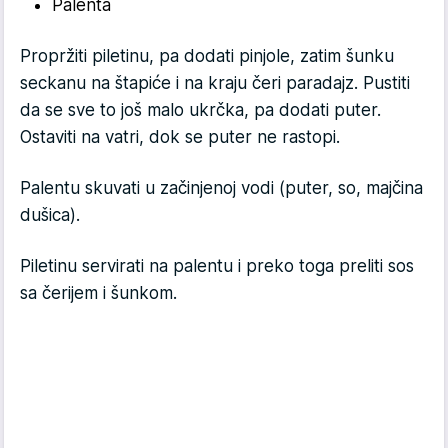
Palenta
Propržiti piletinu, pa dodati pinjole, zatim šunku
seckanu na štapiće i na kraju čeri paradajz. Pustiti
da se sve to još malo ukrčka, pa dodati puter.
Ostaviti na vatri, dok se puter ne rastopi.
Palentu skuvati u začinjenoj vodi (puter, so, majčina
dušica).
Piletinu servirati na palentu i preko toga preliti sos
sa čerijem i šunkom.