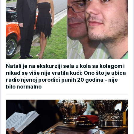
Natali je na ekskurziji sela u kola sa kolegom i
nikad se više nije vratila kući: Ono što je ubica
radio njenoj porodici punih 20 godina - nije
bilo normalno