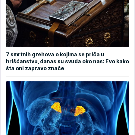
7 smrtnih grehova o kojima se priča u
hrišćanstvu, danas su svuda oko nas: Evo kako
šta oni zapravo znače