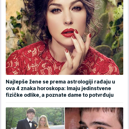
Najlepše žene se prema astrologiji rađaju u
ova 4 znaka horoskopa: Imaju jedinstvene
fizičke odlike, a poznate dame to potvrđuju