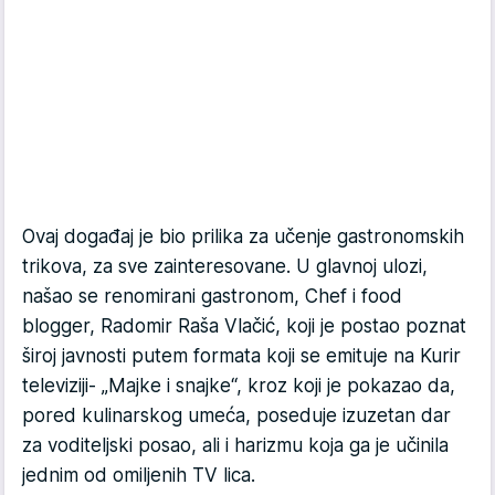
Ovaj događaj je bio prilika za učenje gastronomskih
trikova, za sve zainteresovane. U glavnoj ulozi,
našao se renomirani gastronom, Chef i food
blogger, Radomir Raša Vlačić, koji je postao poznat
široj javnosti putem formata koji se emituje na Kurir
televiziji- „Majke i snajke“, kroz koji je pokazao da,
pored kulinarskog umeća, poseduje izuzetan dar
za voditeljski posao, ali i harizmu koja ga je učinila
jednim od omiljenih TV lica.