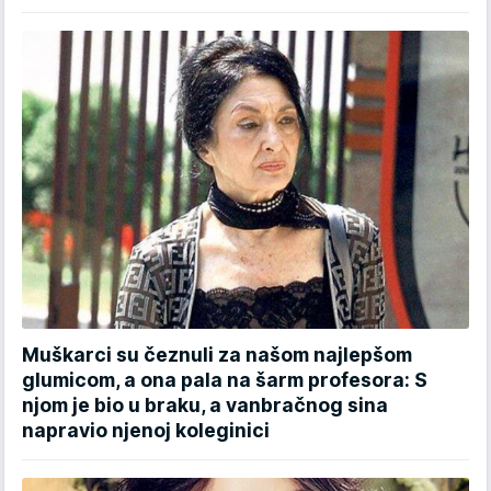
Muškarci su čeznuli za našom najlepšom
glumicom, a ona pala na šarm profesora: S
njom je bio u braku, a vanbračnog sina
napravio njenoj koleginici