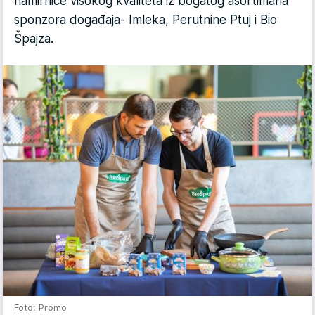
namirnice visokog kvaliteta iz bogatog asortimana
sponzora događaja- Imleka, Perutnine Ptuj i Bio
Špajza.
Foto: Promo