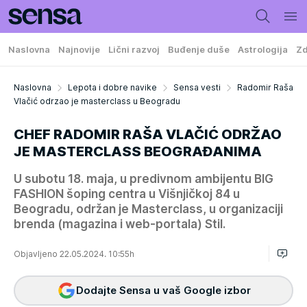
Naslovna
Najnovije
Lični razvoj
Buđenje duše
Astrologija
Zd
Naslovna
Lepota i dobre navike
Sensa vesti
Radomir Raša
Vlačić odrzao je masterclass u Beogradu
CHEF RADOMIR RAŠA VLAČIĆ ODRŽAO
JE MASTERCLASS BEOGRAĐANIMA
U subotu 18. maja, u predivnom ambijentu BIG
FASHION šoping centra u Višnjičkoj 84 u
Beogradu, održan je Masterclass, u organizaciji
brenda (magazina i web-portala) Stil.
Objavljeno 22.05.2024. 10:55h
Dodajte Sensa u vaš Google izbor