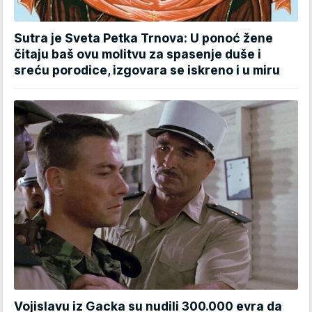
Sutra je Sveta Petka Trnova: U ponoć žene
čitaju baš ovu molitvu za spasenje duše i
sreću porodice, izgovara se iskreno i u miru
Vojislavu iz Gacka su nudili 300.000 evra da