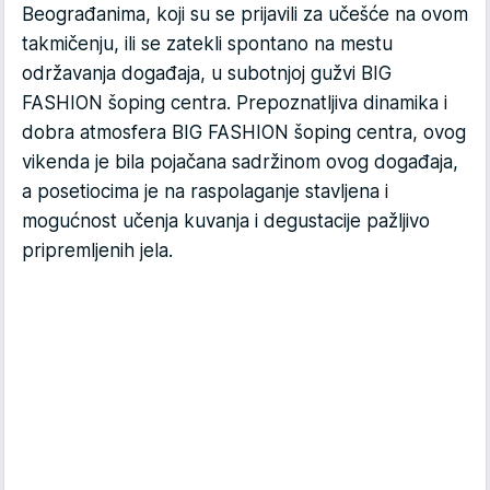
Beograđanima, koji su se prijavili za učešće na ovom
takmičenju, ili se zatekli spontano na mestu
održavanja događaja, u subotnjoj gužvi BIG
FASHION šoping centra. Prepoznatljiva dinamika i
dobra atmosfera BIG FASHION šoping centra, ovog
vikenda je bila pojačana sadržinom ovog događaja,
a posetiocima je na raspolaganje stavljena i
mogućnost učenja kuvanja i degustacije pažljivo
pripremljenih jela.