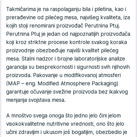
Takmičarima je na raspolaganju bila i piletina, kao i
prerađevine od pilećeg mesa, najvišeg kvaliteta, iza
kojih stoji renomirani proizvođač Perutnina Ptuj.
Perutnina Ptuj je jedan od najpoznatijih proizvođača
koji kroz striktne procese kontrole svakog koraka
proizvodnje obezbeđuje najviši kvalitet pilećeg
mesa. Stalni nadzor i brojne laboratorijske analize
garancija su besprekornosti i sigurnosti svih njihovih
proizvoda. Pakovanje u modifikovanoj atmosferi
(MAP – eng. Modified Atmosphere Packaging)
garantuje očuvanje svežine proizvoda bez ikakvog
menjanja svojstava mesa.
A mnoštvo svega onoga što jedno jelo čini jelom
visokokvalitetne nutritivne vrednosti, ono što jelo
učini zdravijim i ukusom još bogatijim, obezbedio je