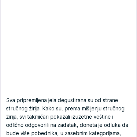
Sva pripremljena jela degustirana su od strane
stručnog žirija. Kako su, prema mišljenju stručnog
žirija, svi takmičari pokazali izuzetne veštine i
odlično odgovorili na zadatak, doneta je odluka da
bude više pobednika, u zasebnim kategorijama,