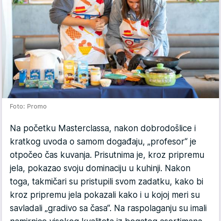
Foto: Promo
Na početku Masterclassa, nakon dobrodošlice i
kratkog uvoda o samom događaju, „profesor“ je
otpočeo čas kuvanja. Prisutnima je, kroz pripremu
jela, pokazao svoju dominaciju u kuhinji. Nakon
toga, takmičari su pristupili svom zadatku, kako bi
kroz pripremu jela pokazali kako i u kojoj meri su
savladali „gradivo sa časa“. Na raspolaganju su imali