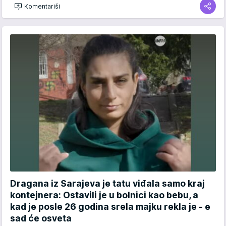
Komentariši
Dragana iz Sarajeva je tatu viđala samo kraj
kontejnera: Ostavili je u bolnici kao bebu, a
kad je posle 26 godina srela majku rekla je - e
sad će osveta