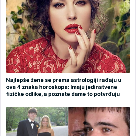
Najlepše žene se prema astrologiji rađaju u
ova 4 znaka horoskopa: Imaju jedinstvene
fizičke odlike, a poznate dame to potvrđuju