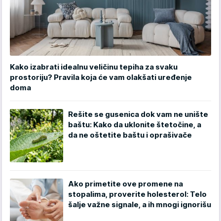
Kako izabrati idealnu veličinu tepiha za svaku
prostoriju? Pravila koja će vam olakšati uređenje
doma
Rešite se gusenica dok vam ne unište
baštu: Kako da uklonite štetočine, a
da ne oštetite baštu i oprašivače
Ako primetite ove promene na
stopalima, proverite holesterol: Telo
šalje važne signale, a ih mnogi ignorišu