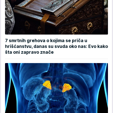
7 smrtnih grehova o kojima se priča u
hrišćanstvu, danas su svuda oko nas: Evo kako
šta oni zapravo znače