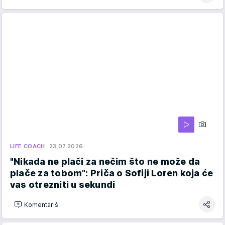
LIFE COACH
23.07.2026.
"Nikada ne plači za nečim što ne može da
plače za tobom": Priča o Sofiji Loren koja će
vas otrezniti u sekundi
Komentariši