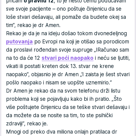
pričam
o pravilu 12
, to je nešto čemu podučavam
sve svoje pacijente – ono poštuje činjenicu da se
loše stvari dešavaju, ali pomaže da budete okej sa
tim“, rekao je dr Amen.
Rekao je da je na ideju došao tokom dvonedeljnog
putovanja
po Evropi na koji je otišao sa porodicom
da proslavi rođendan svoje supruge „IRačunao sam
na to da će 12
stvari poći naopako
i neću se ljutiti,
vikati ili postati kreten dok 13. stvar ne krene
naopako“, objasnio je dr Amen „‘I zaista je šest stvari
pošlo naopako i nisam se uopšte uznemirio.“
Dr Amen je rekao da na svom telefonu drži listu
problema koji se pojavljuju kako bi ih pratio. „Što
više poštujete činjenicu da se teške stvari dešavaju i
da možete da se nosite sa tim, to ste psihički
zdraviji“, rekao je.
Mnogi od preko dva miliona onlajn pratilaca dr