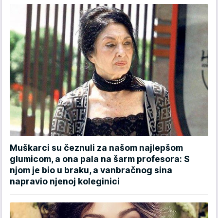
Muškarci su čeznuli za našom najlepšom
glumicom, a ona pala na šarm profesora: S
njom je bio u braku, a vanbračnog sina
napravio njenoj koleginici