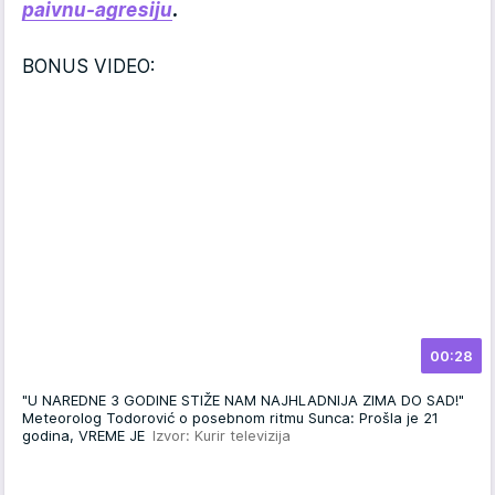
paivnu-agresiju
.
BONUS VIDEO:
00:28
"U NAREDNE 3 GODINE STIŽE NAM NAJHLADNIJA ZIMA DO SAD!"
Meteorolog Todorović o posebnom ritmu Sunca: Prošla je 21
godina, VREME JE
Izvor: Kurir televizija