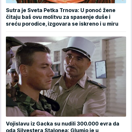
Sutra je Sveta Petka Trnova: U ponoć žene
čitaju baš ovu molitvu za spasenje duše i
sreću porodice, izgovara se iskreno i u miru
Vojislavu iz Gacka su nudili 300.000 evra da
oda Silvestera Stalonea: Glumio je u