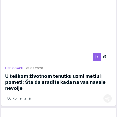
LIFE COACH
23.07.2026.
U teškom životnom tenutku uzmi metlu i
pometi: Šta da uradite kada na vas navale
nevolje
Komentariši