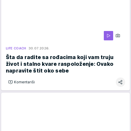
LIFE COACH
30.07.2026.
Šta da radite sa rođacima koji vam truju
život i stalno kvare raspoloženje: Ovako
napravite štit oko sebe
Komentariši