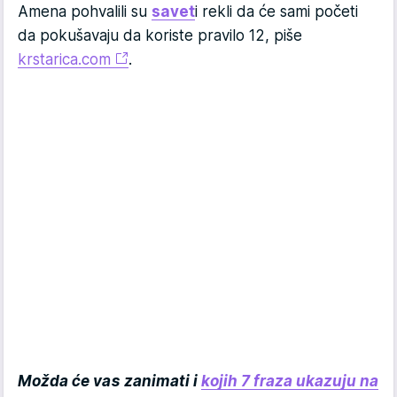
Amena pohvalili su
savet
i rekli da će sami početi
da pokušavaju da koriste pravilo 12, piše
krstarica.com
.
Možda će vas zanimati i
kojih 7 fraza ukazuju na