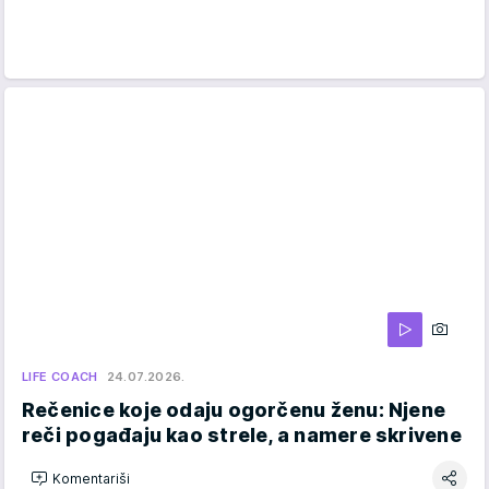
LIFE COACH
24.07.2026.
Rečenice koje odaju ogorčenu ženu: Njene
reči pogađaju kao strele, a namere skrivene
Komentariši