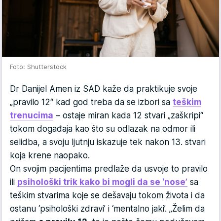
Foto: Shutterstock
Dr Danijel Amen iz SAD kaže da praktikuje svoje
„pravilo 12“ kad god treba da se izbori sa
teškim
trenucima
– ostaje miran kada 12 stvari „zaškripi“
tokom događaja kao što su odlazak na odmor ili
selidba, a svoju ljutnju iskazuje tek nakon 13. stvari
koja krene naopako.
On svojim pacijentima predlaže da usvoje to pravilo
ili
psihološki trik kako bi mogli da se ‘nose’
sa
teškim stvarima koje se dešavaju tokom života i da
ostanu ‘psihološki zdravi’ i ‘mentalno jaki’. „Želim da