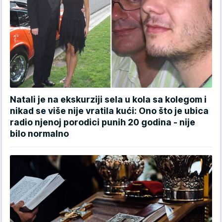
Natali je na ekskurziji sela u kola sa kolegom i
nikad se više nije vratila kući: Ono što je ubica
radio njenoj porodici punih 20 godina - nije
bilo normalno