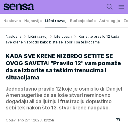
Naslovna
Najnovije
Lični razvoj
Buđenje duše
Astrologija
Zd
Naslovna
Lični razvoj
Life coach
Koristite pravilo 12 kada
sve krene nizbrodo kako biste se izborili sa teškoćama
KADA SVE KRENE NIZBRDO SETITE SE
OVOG SAVETA: "Pravilo 12" vam pomaže
da se izborite sa teškim trenucima i
situacijama
Jednostavno pravilo 12 koje je osmislio dr Danijel
Amen sugeriše da se loše stvari neminovno
događaju ali da ljutnju i frustraciju dopustimo
sebi tek nakon što 13. stvar krene naopako.
Objavljeno 27.11.2023. 12:25h