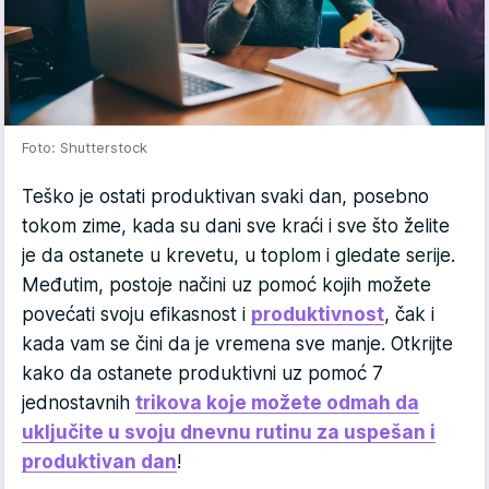
Foto: Shutterstock
Teško je ostati produktivan svaki dan, posebno
tokom zime, kada su dani sve kraći i sve što želite
je da ostanete u krevetu, u toplom i gledate serije.
Međutim, postoje načini uz pomoć kojih možete
povećati svoju efikasnost i
produktivnost
, čak i
kada vam se čini da je vremena sve manje. Otkrijte
kako da ostanete produktivni uz pomoć 7
jednostavnih
trikova koje možete odmah da
uključite u svoju dnevnu rutinu za uspešan i
produktivan dan
!