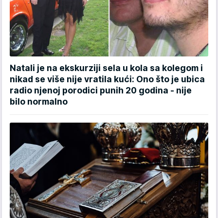
Natali je na ekskurziji sela u kola sa kolegom i
nikad se više nije vratila kući: Ono što je ubica
radio njenoj porodici punih 20 godina - nije
bilo normalno