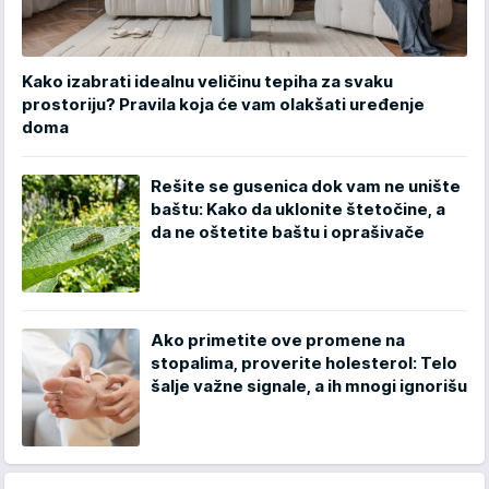
Kako izabrati idealnu veličinu tepiha za svaku
prostoriju? Pravila koja će vam olakšati uređenje
doma
Rešite se gusenica dok vam ne unište
baštu: Kako da uklonite štetočine, a
da ne oštetite baštu i oprašivače
Ako primetite ove promene na
stopalima, proverite holesterol: Telo
šalje važne signale, a ih mnogi ignorišu