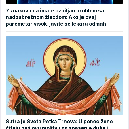
7 znakova da imate ozbiljan problem sa
nadbubrežnom žlezdom: Ako je ovaj
paremetar visok, javite se lekaru odmah
Sutra je Sveta Petka Trnova: U ponoć žene
čitaju baš ovu molitvu za spasenje duše i