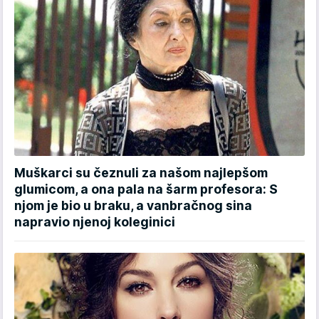
Muškarci su čeznuli za našom najlepšom
glumicom, a ona pala na šarm profesora: S
njom je bio u braku, a vanbračnog sina
napravio njenoj koleginici