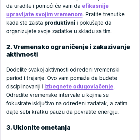
da uradite i pomoći će vam da
efikasnije
upravljate svojim vremenom
. Pratite trenutke
kada ste zaista
produktivni
i pokušajte da
organizujete svoje zadatke u skladu sa tim.
2. Vremensko ograničenje i zakazivanje
aktivnosti
Dodelite svakoj aktivnosti određeni vremenski
period i trajanje. Ovo vam pomaže da budete
disciplinovaniji i
izbegnete odugovlačenje
.
Odredite vremenske intervale u kojima se
fokusirate isključivo na određeni zadatak, a zatim
dajte sebi kratku pauzu da povratite energiju.
3. Uklonite ometanja