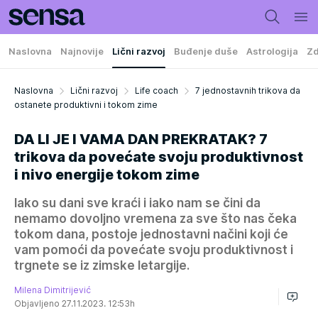
Naslovna
Najnovije
Lični razvoj
Buđenje duše
Astrologija
Zd
Naslovna
Lični razvoj
Life coach
7 jednostavnih trikova da
ostanete produktivni i tokom zime
DA LI JE I VAMA DAN PREKRATAK? 7
trikova da povećate svoju produktivnost
i nivo energije tokom zime
Iako su dani sve kraći i iako nam se čini da
nemamo dovoljno vremena za sve što nas čeka
tokom dana, postoje jednostavni načini koji će
vam pomoći da povećate svoju produktivnost i
trgnete se iz zimske letargije.
Milena Dimitrijević
Objavljeno 27.11.2023. 12:53h