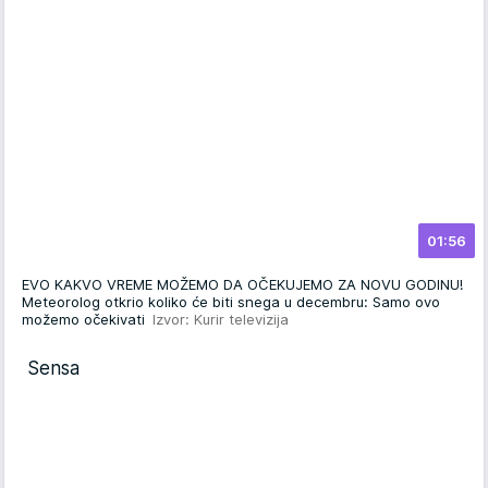
01:56
EVO KAKVO VREME MOŽEMO DA OČEKUJEMO ZA NOVU GODINU!
Meteorolog otkrio koliko će biti snega u decembru: Samo ovo
možemo očekivati
Izvor: Kurir televizija
Sensa