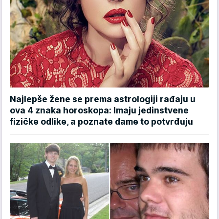
Najlepše žene se prema astrologiji rađaju u
ova 4 znaka horoskopa: Imaju jedinstvene
fizičke odlike, a poznate dame to potvrđuju