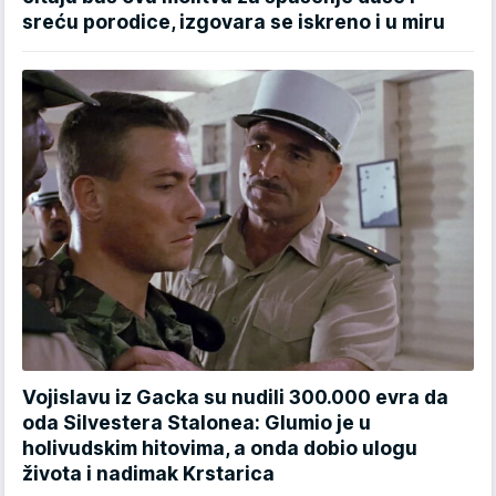
sreću porodice, izgovara se iskreno i u miru
Vojislavu iz Gacka su nudili 300.000 evra da
oda Silvestera Stalonea: Glumio je u
holivudskim hitovima, a onda dobio ulogu
života i nadimak Krstarica