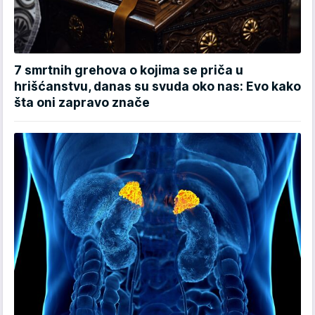
7 smrtnih grehova o kojima se priča u
hrišćanstvu, danas su svuda oko nas: Evo kako
šta oni zapravo znače