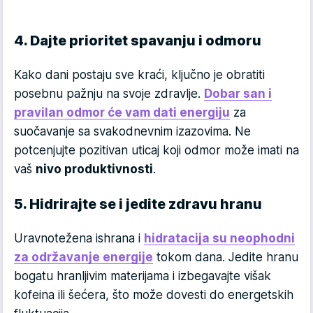
4. Dajte prioritet spavanju i odmoru
Kako dani postaju sve kraći, ključno je obratiti
posebnu pažnju na svoje zdravlje.
Dobar san i
pravilan odmor će vam dati energiju
za
suočavanje sa svakodnevnim izazovima. Ne
potcenjujte pozitivan uticaj koji odmor može imati na
vaš
nivo produktivnosti
.
5. Hidrirajte se i jedite zdravu hranu
Uravnotežena ishrana i
hidratacija su neophodni
za održavanje energije
tokom dana. Jedite hranu
bogatu hranljivim materijama i izbegavajte višak
kofeina ili šećera, što može dovesti do energetskih