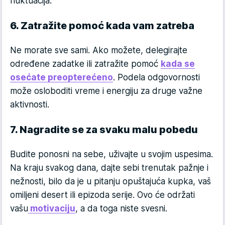
fluktuacija.
6. Zatražite pomoć kada vam zatreba
Ne morate sve sami. Ako možete, delegirajte
određene zadatke ili zatražite pomoć
kada se
osećate preopterećeno
. Podela odgovornosti
može osloboditi vreme i energiju za druge važne
aktivnosti.
7. Nagradite se za svaku malu pobedu
Budite ponosni na sebe, uživajte u svojim uspesima.
Na kraju svakog dana, dajte sebi trenutak pažnje i
nežnosti, bilo da je u pitanju opuštajuća kupka, vaš
omiljeni desert ili epizoda serije. Ovo će održati
vašu
motivaciju
, a da toga niste svesni.