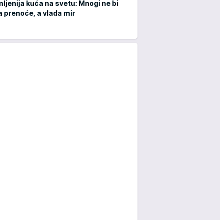
ljenija kuća na svetu: Mnogi ne bi
a prenoće, a vlada mir