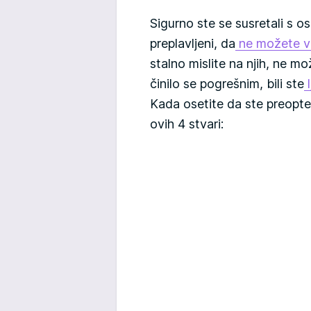
Sigurno ste se susretali s o
preplavljeni, da
ne možete v
stalno mislite na njih, ne mo
činilo se pogrešnim, bili ste
l
Kada osetite da ste preopter
ovih 4 stvari: