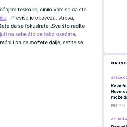
sećajem teskobe, činilo vam se da ste
iše
... Previše je obaveza, stresa,
žete da se fokusirate...Sve što radite
juti na sebe što se tako osećate
.
ećni i da ne možete dalje, setite se
NAJNO
SREĆAN 
Kako fu
Neverov
može da
PRE 11 H
ASTROLO
Dnevni 