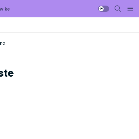
avike
eno
ste