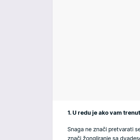
1. U redu je ako vam trenu
Snaga ne znači pretvarati s
znači žongliranje sa dvadese