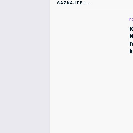
SAZNAJTE I...
P
K
N
n
k