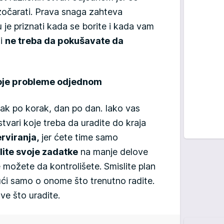
azočarati. Prava snaga zahteva
 je priznati kada se borite i kada vam
 i
ne treba da pokušavate da
voje probleme odjednom
rak po korak, dan po dan. Iako vas
tvari koje treba da uradite do kraja
rviranja,
jer ćete time samo
lite svoje zadatke
na manje delove
e možete da kontrolišete. Smislite plan
jući samo o onome što trenutno radite.
ve što uradite.