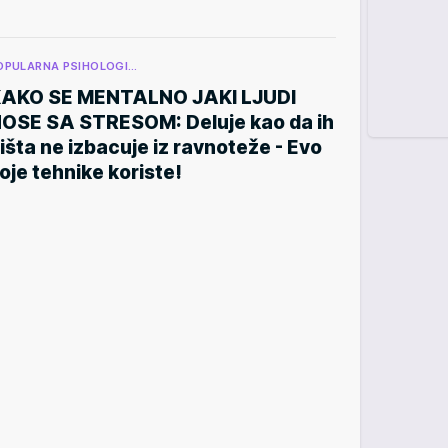
OPULARNA PSIHOLOGI…
AKO SE MENTALNO JAKI LJUDI
OSE SA STRESOM: Deluje kao da ih
išta ne izbacuje iz ravnoteže - Evo
oje tehnike koriste!