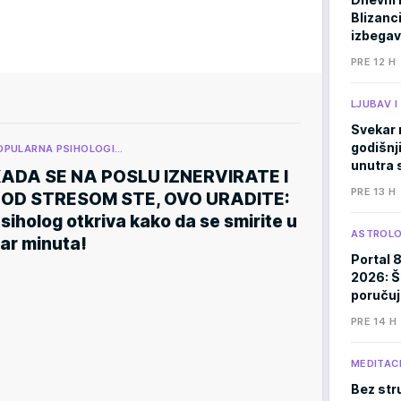
Blizanci
izbegav
PRE 12 H
LJUBAV 
Svekar 
godišnji
OPULARNA PSIHOLOGI…
unutra s
ADA SE NA POSLU IZNERVIRATE I
PRE 13 H
OD STRESOM STE, OVO URADITE:
siholog otkriva kako da se smirite u
ASTROLO
ar minuta!
Portal 
2026: Š
poručuj
PRE 14 H
MEDITACI
Bez stru