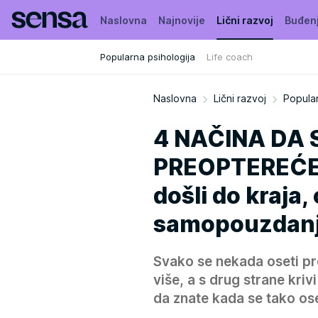
Naslovna
Najnovije
Lični razvoj
Buđen
Popularna psihologija
Life coach
Naslovna
Lični razvoj
Popular
4 NAČINA DA
PREOPTEREĆENO
došli do kraja,
samopouzdanj
Svako se nekada oseti pr
više, a s drug strane kriv
da znate kada se tako os