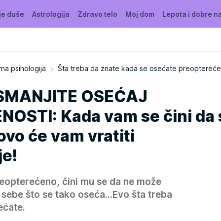
je duše
Astrologija
Zdravo telo
Moj dom
Lepota i dobre n
na psihologija
Šta treba da znate kada se osećate preoptereć
 SMANJITE OSEĆAJ
STI: Kada vam se čini da 
 ovo će vam vratiti
e!
eopterećeno, čini mu se da ne može
i sebe što se tako oseća...Evo šta treba
ećate.