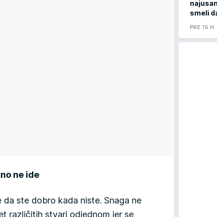
najusam
smeli d
PRE 15 H
tno ne ide
e da ste dobro kada niste. Snaga ne
t različitih stvari odjednom jer se