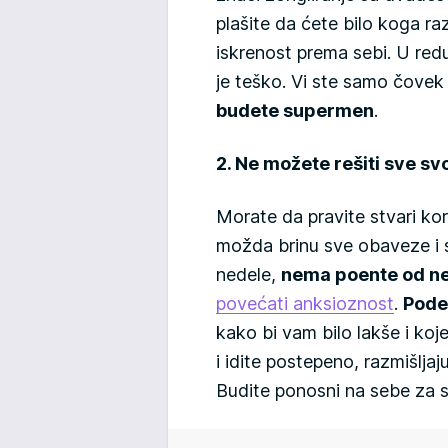
plašite da ćete bilo koga r
iskrenost prema sebi. U redu
je teško. Vi ste samo čovek
budete supermen
.
2. Ne možete rešiti sve s
Morate da pravite stvari ko
možda brinu sve obaveze i s
nedele,
nema poente od ne
povećati anksioznost
.
Pode
kako bi vam bilo lakše i koj
i idite postepeno, razmišlja
Budite ponosni na sebe za s