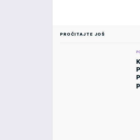
PROČITAJTE JOŠ
P
K
P
P
p