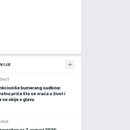
VIJE
ŽIVOT
nkcioniše bumerang sudbine:
atna priča šta se vraća u život i
 se obije o glavu
GIJA
horoskop za 7. avgust 2026: