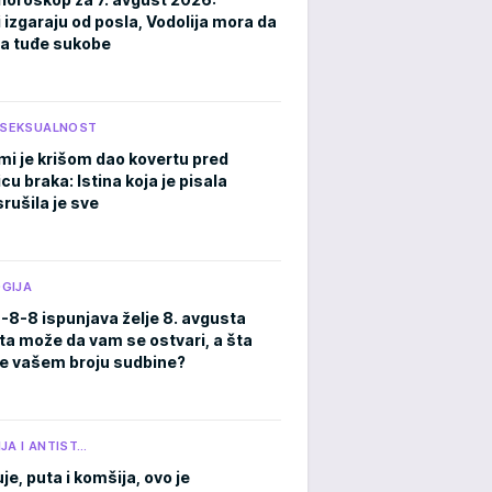
 izgaraju od posla, Vodolija mora da
a tuđe sukobe
I SEKSUALNOST
mi je krišom dao kovertu pred
cu braka: Istina koja je pisala
rušila je sve
GIJA
8-8-8 ispunjava želje 8. avgusta
ta može da vam se ostvari, a šta
e vašem broju sudbine?
JA I ANTIST…
je, puta i komšija, ovo je