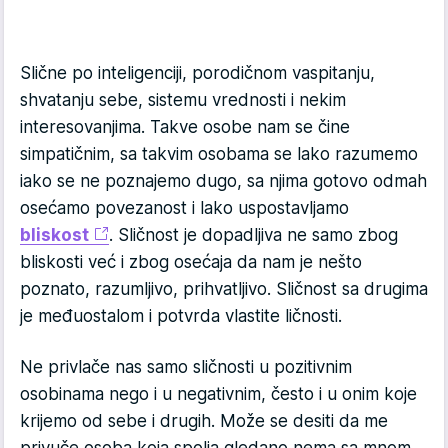
Slične po inteligenciji, porodičnom vaspitanju,
shvatanju sebe, sistemu vrednosti i nekim
interesovanjima. Takve osobe nam se čine
simpatičnim, sa takvim osobama se lako razumemo
iako se ne poznajemo dugo, sa njima gotovo odmah
osećamo povezanost i lako uspostavljamo
bliskost
. Sličnost je dopadljiva ne samo zbog
bliskosti već i zbog osećaja da nam je nešto
poznato, razumljivo, prihvatljivo. Sličnost sa drugima
je međuostalom i potvrda vlastite ličnosti.
Ne privlače nas samo sličnosti u pozitivnim
osobinama nego i u negativnim, često i u onim koje
krijemo od sebe i drugih. Može se desiti da me