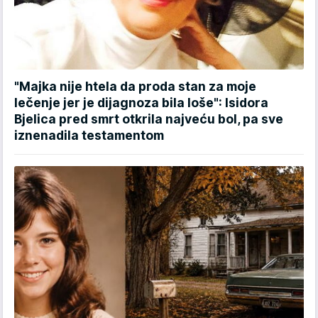
"Majka nije htela da proda stan za moje
lečenje jer je dijagnoza bila loše": Isidora
Bjelica pred smrt otkrila najveću bol, pa sve
iznenadila testamentom