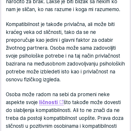
naročito za brak. Lakše je biti blizak sa nekim ko
nam je sličan, ko nas razume i koga mi razumemo.
Kompatibilnost je takođe privlačna, ali može biti
kraćeg veka od sličnosti, tako da se ne
preporučuje kao jedini i glavni faktor za odabir
životnog partnera. Osoba može sama zadovoljiti
svoje psihološke potrebe i na taj način privlačnost
bazirana na međusobnom zadovoljvanju psiholoških
potrebe može izbledeti isto kao i privlačnost na
osnovu fizičkog izgleda.
Osoba može radom na sebi da promeni neke
aspekte svoje
ličnosti
što takođe može dovesti
do slabljenja kompatibilnosti. Ali to ne znači da ne
treba da postoji kompatibilnost uopšte. Prava doza
sličnosti u pozitivnim osobinama i kompatibilnosti