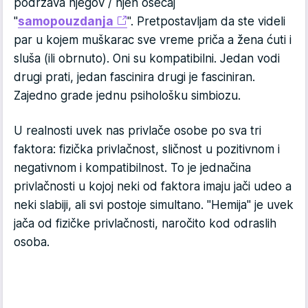
podržava njegov / njen osećaj
"
samopouzdanja
". Pretpostavljam da ste videli
par u kojem muškarac sve vreme priča a žena ćuti i
sluša (ili obrnuto). Oni su kompatibilni. Jedan vodi
drugi prati, jedan fascinira drugi je fasciniran.
Zajedno grade jednu psihološku simbiozu.
U realnosti uvek nas privlače osobe po sva tri
faktora: fizička privlačnost, sličnost u pozitivnom i
negativnom i kompatibilnost. To je jednačina
privlačnosti u kojoj neki od faktora imaju jači udeo a
neki slabiji, ali svi postoje simultano. "Hemija" je uvek
jača od fizičke privlačnosti, naročito kod odraslih
osoba.