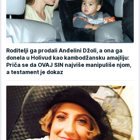
Roditelji ga prodali Anđelini Džoli, a ona ga
donela u Holivud kao kambodžansku amajliju:
Priča se da OVAJ SIN najviše manipuliše njom,
a testament je dokaz