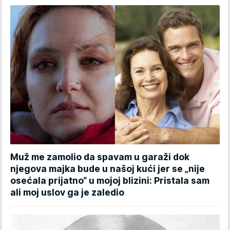
Muž me zamolio da spavam u garaži dok
njegova majka bude u našoj kući jer se „nije
osećala prijatno“ u mojoj blizini: Pristala sam
ali moj uslov ga je zaledio