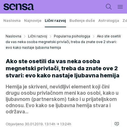
Naslovna
Najnovije
Lični razvoj
Buđenje duše
Astrologija
Zd
Naslovna
Lični razvoj
Popularna psihologija
Ako ste osetili
da vas neka osoba megnetski privlači, treba da znate ove 2 stvari:
evo kako nastaje ljubavna hemija
Ako ste osetili da vas neka osoba
megnetski privlači, treba da znate ove 2
stvari: evo kako nastaje ljubavna hemija
Hemija je skriveni, nevidljivi element koji čini
drugu osobu privlačnom meni kao osobi, kako u
ljubavnom (partnerskom) tako i u prijateljskom
odnosu. Evo kako se ljubavna hemija stvara i
održava...
Objavljeno 30.01.2019. 13:14h
→ 13:24h