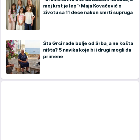
moj krst je lep": Maja Kovačević o
životu sa 11 dece nakon smrti supruga
Šta Grci rade bolje od Srba, a ne košta
ništa? 5 navika koje bi i drugi mogli da
primene