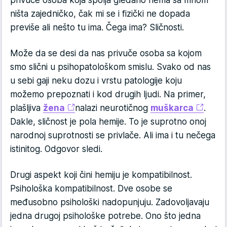
privuče osoba koja spolja gledano nema sa mnom
ništa zajedničko, čak mi se i fizički ne dopada
previše ali nešto tu ima. Čega ima? Sličnosti.
Može da se desi da nas privuče osoba sa kojom
smo slični u psihopatološkom smislu. Svako od nas
u sebi gaji neku dozu i vrstu patologije koju
možemo prepoznati i kod drugih ljudi. Na primer,
plašljiva
žena
nalazi neurotičnog
muškarca
.
Dakle, sličnost je pola hemije. To je suprotno onoj
narodnoj suprotnosti se privlače. Ali ima i tu nečega
istinitog. Odgovor sledi.
Drugi aspekt koji čini hemiju je kompatibilnost.
Psihološka kompatibilnost. Dve osobe se
međusobno psihološki nadopunjuju. Zadovoljavaju
jedna drugoj psihološke potrebe. Ono što jedna