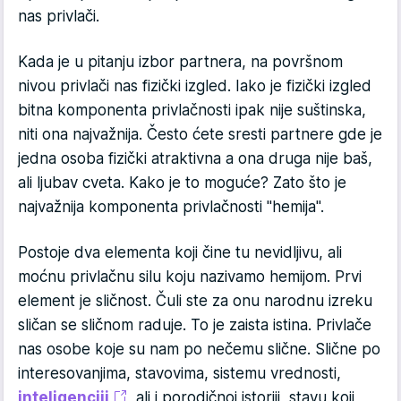
nas privlači.
Kada je u pitanju izbor partnera, na površnom
nivou privlači nas fizički izgled. Iako je fizički izgled
bitna komponenta privlačnosti ipak nije suštinska,
niti ona najvažnija. Često ćete sresti partnere gde je
jedna osoba fizički atraktivna a ona druga nije baš,
ali ljubav cveta. Kako je to moguće? Zato što je
najvažnija komponenta privlačnosti "hemija".
Postoje dva elementa koji čine tu nevidljivu, ali
moćnu privlačnu silu koju nazivamo hemijom. Prvi
element je sličnost. Čuli ste za onu narodnu izreku
sličan se sličnom raduje. To je zaista istina. Privlače
nas osobe koje su nam po nečemu slične. Slične po
interesovanjima, stavovima, sistemu vrednosti,
inteligenciji
, ali i porodičnoj istoriji, stavu koji