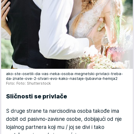
ako-ste-osetili-da-vas-neka-osoba-megnetski-privlaci-treba-
da-znate-ove-2-stvari-evo-kako-nastaje-ljubavna-hemija2
Foto: Foto: Shutterstock
Sličnosti se privlače
S druge strane ta narcisodina osoba takođe ima
dobit od pasivno-zavisne osobe, dobijajući od nje
lojalnog partnera koji mu / joj se divi i tako