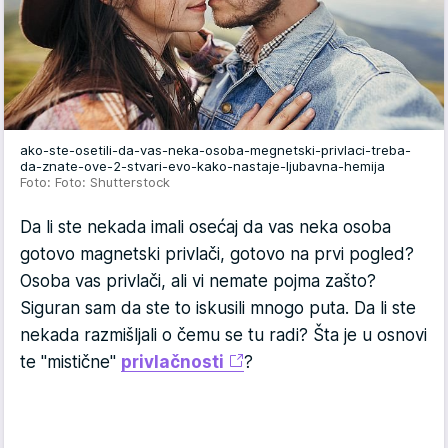
ako-ste-osetili-da-vas-neka-osoba-megnetski-privlaci-treba-
da-znate-ove-2-stvari-evo-kako-nastaje-ljubavna-hemija
Foto: Foto: Shutterstock
Da li ste nekada imali osećaj da vas neka osoba
gotovo magnetski privlači, gotovo na prvi pogled?
Osoba vas privlači, ali vi nemate pojma zašto?
Siguran sam da ste to iskusili mnogo puta. Da li ste
nekada razmišljali o čemu se tu radi? Šta je u osnovi
te "mistične"
privlačnosti
?