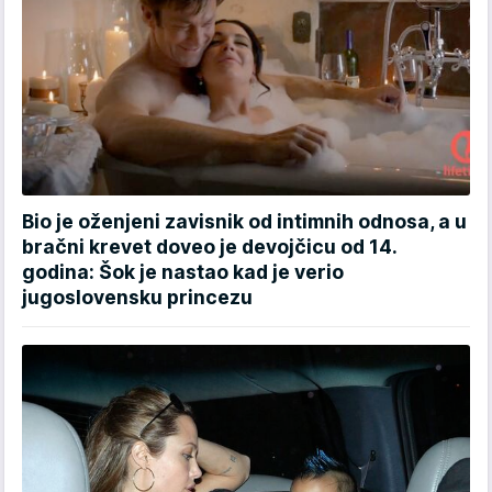
Bio je oženjeni zavisnik od intimnih odnosa, a u
bračni krevet doveo je devojčicu od 14.
godina: Šok je nastao kad je verio
jugoslovensku princezu