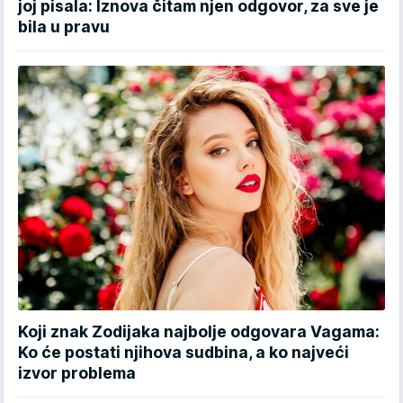
joj pisala: Iznova čitam njen odgovor, za sve je
bila u pravu
Koji znak Zodijaka najbolje odgovara Vagama:
Ko će postati njihova sudbina, a ko najveći
izvor problema