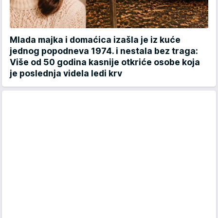
Mlada majka i domaćica izašla je iz kuće
jednog popodneva 1974. i nestala bez traga:
Više od 50 godina kasnije otkriće osobe koja
je poslednja videla ledi krv