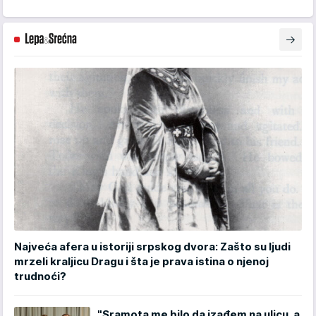
Najveća afera u istoriji srpskog dvora: Zašto su ljudi
mrzeli kraljicu Dragu i šta je prava istina o njenoj
trudnoći?
"Sramota me bilo da izađem na ulicu, a