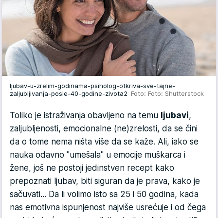
ljubav-u-zrelim-godinama-psiholog-otkriva-sve-tajne-
zaljubljivanja-posle-40-godine-zivota2
Foto: Foto: Shutterstock
Toliko je istraživanja obavljeno na temu
ljubavi
,
zaljubljenosti, emocionalne (ne)zrelosti, da se čini
da o tome nema ništa više da se kaže. Ali, iako se
nauka odavno "umešala" u emocije muškarca i
žene, još ne postoji jedinstven recept kako
prepoznati ljubav, biti siguran da je prava, kako je
sačuvati... Da li volimo isto sa 25 i 50 godina, kada
nas emotivna ispunjenost najviše usrećuje i od čega