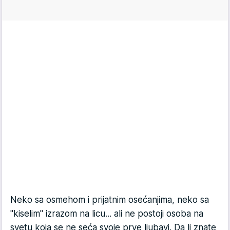
Neko sa osmehom i prijatnim osećanjima, neko sa
"kiselim" izrazom na licu... ali ne postoji osoba na
svetu koja se ne seća svoje prve ljubavi. Da li znate