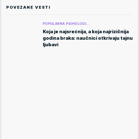
POVEZANE VESTI
POPULARNA PSIHOLOGI…
Koja je najsrećnija, a koja najrizičnija
godina braka: naučnici otkrivaju tajnu
ljubavi