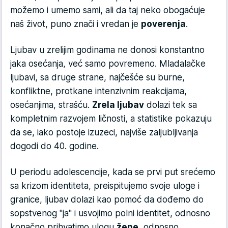
možemo i umemo sami, ali da taj neko obogaćuje
naš život, puno znači i vredan je
poverenja
.
Ljubav u zrelijim godinama ne donosi konstantno
jaka osećanja, već samo povremeno. Mladalačke
ljubavi, sa druge strane, najčešće su burne,
konfliktne, protkane intenzivnim reakcijama,
osećanjima, strašću.
Zrela ljubav
dolazi tek sa
kompletnim razvojem ličnosti, a statistike pokazuju
da se, iako postoje izuzeci, najviše zaljubljivanja
dogodi do 40. godine.
U periodu adolescencije, kada se prvi put srećemo
sa krizom identiteta, preispitujemo svoje uloge i
granice, ljubav dolazi kao pomoć da dođemo do
sopstvenog "ja" i usvojimo polni identitet, odnosno
konačno prihvatimo ulogu
žene
, odnosno