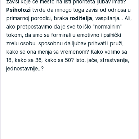
zavisi koje će mesto na listi prioriteta ljubav imati?
Psiholozi
tvrde da mnogo toga zavisi od odnosa u
primarnoj porodici, braka
roditelja
, vaspitanja... Ali,
ako pretpostavimo da je sve to išlo "normalnim"
tokom, da smo se formirali u emotivno i psihički
zrelu osobu, sposobnu da ljubav prihvati i pruži,
kako se ona menja sa vremenom? Kako volimo sa
18, kako sa 36, kako sa 50? Isto, jače, strastvenije,
jednostavnije...?