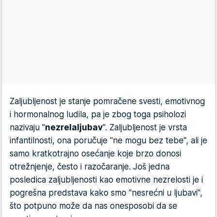
Zaljubljenost je stanje pomračene svesti, emotivnog
i hormonalnog ludila, pa je zbog toga psiholozi
nazivaju "
nezrela
ljubav
". Zaljubljenost je vrsta
infantilnosti, ona poručuje "ne mogu bez tebe", ali je
samo kratkotrajno osećanje koje brzo donosi
otrežnjenje, često i razočaranje. Još jedna
posledica zaljubljenosti kao emotivne nezrelosti je i
pogrešna predstava kako smo "nesrećni u ljubavi",
što potpuno može da nas onesposobi da se