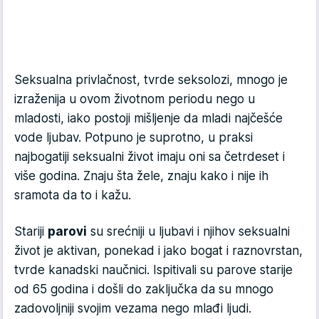
Seksualna privlačnost, tvrde seksolozi, mnogo je
izraženija u ovom životnom periodu nego u
mladosti, iako postoji mišljenje da mladi najčešće
vode ljubav. Potpuno je suprotno, u praksi
najbogatiji seksualni život imaju oni sa četrdeset i
više godina. Znaju šta žele, znaju kako i nije ih
sramota da to i kažu.
Stariji
parovi
su srećniji u ljubavi i njihov seksualni
život je aktivan, ponekad i jako bogat i raznovrstan,
tvrde kanadski naučnici. Ispitivali su parove starije
od 65 godina i došli do zaključka da su mnogo
zadovoljniji svojim vezama nego mlađi ljudi.