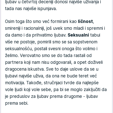
ljubav u četvrtoj deceniji donosi najviše uživanja i
tada nas najviše ispunjava.
Osim toga što smo već formirani kao
ličnost
,
smireniji i racionalniji, još uvek smo mladi i spremni i
da damo i da prihvatimo ljubav.
Seksualni
tabui
više ne postoje, pomirili smo se sa sopstvenom
seksualnošću, postali svesni onoga što volimo i
želimo. Verovatno smo se do tada rastali od
partnera koji nam nisu odgovarali, a opet doživeli
dragocena iskustva. Sve to daje uslove da se u
ljubavi najviše uživa, da ona ne bude teret već
motivacija. Takođe, stručnjaci tvrde da najlepše
vole ljudi koji vole sebe, pa bi se moglo zaključiti da
je preduslov za ljubav prema drugome - ljubav
prema sebi.