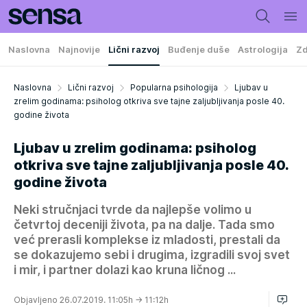
Naslovna
Najnovije
Lični razvoj
Buđenje duše
Astrologija
Zd
Naslovna
Lični razvoj
Popularna psihologija
Ljubav u
zrelim godinama: psiholog otkriva sve tajne zaljubljivanja posle 40.
godine života
Ljubav u zrelim godinama: psiholog
otkriva sve tajne zaljubljivanja posle 40.
godine života
Neki stručnjaci tvrde da najlepše volimo u
četvrtoj deceniji života, pa na dalje. Tada smo
već prerasli komplekse iz mladosti, prestali da
se dokazujemo sebi i drugima, izgradili svoj svet
i mir, i partner dolazi kao kruna ličnog ...
Objavljeno 26.07.2019. 11:05h
→ 11:12h