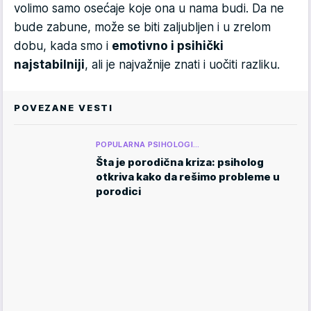
volimo samo osećaje koje ona u nama budi. Da ne
bude zabune, može se biti zaljubljen i u zrelom
dobu, kada smo i
emotivno i psihički
najstabilniji
, ali je najvažnije znati i uočiti razliku.
POVEZANE VESTI
POPULARNA PSIHOLOGI…
Šta je porodična kriza: psiholog
otkriva kako da rešimo probleme u
porodici