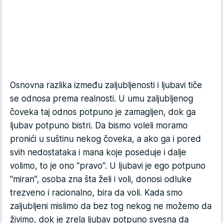
Osnovna razlika između zaljubljenosti i ljubavi tiče
se odnosa prema realnosti. U umu zaljubljenog
čoveka taj odnos potpuno je zamagljen, dok ga
ljubav potpuno bistri. Da bismo voleli moramo
pronići u suštinu nekog čoveka, a ako ga i pored
svih nedostataka i mana koje poseduje i dalje
volimo, to je ono "pravo". U ljubavi je ego potpuno
"miran", osoba zna šta želi i voli, donosi odluke
trezveno i racionalno, bira da voli. Kada smo
zaljubljeni mislimo da bez tog nekog ne možemo da
živimo, dok je zrela ljubav potpuno svesna da