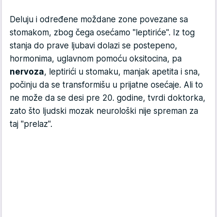
Deluju i određene moždane zone povezane sa
stomakom, zbog čega osećamo "leptiriće". Iz tog
stanja do prave ljubavi dolazi se postepeno,
hormonima, uglavnom pomoću oksitocina, pa
nervoza
, leptirići u stomaku, manjak apetita i sna,
počinju da se transformišu u prijatne osećaje. Ali to
ne može da se desi pre 20. godine, tvrdi doktorka,
zato što ljudski mozak neurološki nije spreman za
taj "prelaz".