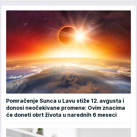
Pomračenje Sunca u Lavu stiže 12. avgusta i
donosi neočekivane promene: Ovim znacima
će doneti obrt života u narednih 6 meseci