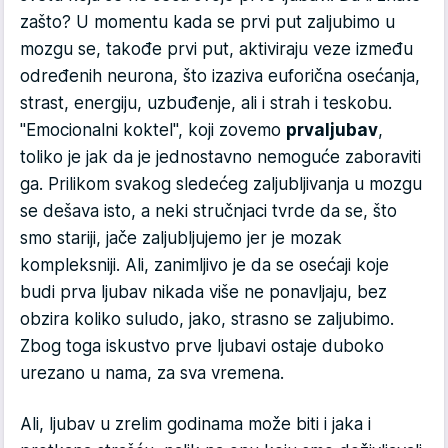
zašto? U momentu kada se prvi put zaljubimo u
mozgu se, takođe prvi put, aktiviraju veze između
određenih neurona, što izaziva euforična osećanja,
strast, energiju, uzbuđenje, ali i strah i teskobu.
"Emocionalni koktel", koji zovemo
prva
ljubav
,
toliko je jak da je jednostavno nemoguće zaboraviti
ga. Prilikom svakog sledećeg zaljubljivanja u mozgu
se dešava isto, a neki stručnjaci tvrde da se, što
smo stariji, jače zaljubljujemo jer je mozak
kompleksniji. Ali, zanimljivo je da se osećaji koje
budi prva ljubav nikada više ne ponavljaju, bez
obzira koliko suludo, jako, strasno se zaljubimo.
Zbog toga iskustvo prve ljubavi ostaje duboko
urezano u nama, za sva vremena.
Ali, ljubav u zrelim godinama može biti i jaka i