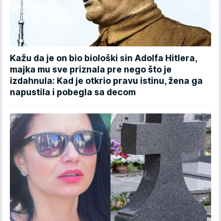
Kažu da je on bio biološki sin Adolfa Hitlera,
majka mu sve priznala pre nego što je
izdahnula: Kad je otkrio pravu istinu, žena ga
napustila i pobegla sa decom