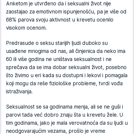
Anketom je utvrđeno da i seksualni život nije
zaostajao za emotivnom ispunjenošću, pa je više od
68% parova svoju aktivnost u krevetu ocenilo
visokom ocenom.
Predrasude o seksu starijih ljudi duboko su
usađene mnogima od nas, ali činjenica da neko ima
60 ili više godina ne uništava seksualnost i ne
sprečava da se ima dobar seksualni život, posebno
što živimo u eri kada su dostupni i lekovi i pomagala
koji mogu da reše fiziološke probleme, tvrdi vođa
istraživanja.
Seksualnost se sa godinama menja, ali se ne guši i
parovi tada već dobro znaju šta u krevetu žele. U
tim godinama, jako je mala verovatnoća da su ljudi u
neodgovarajućim vezama, prošlo je vreme