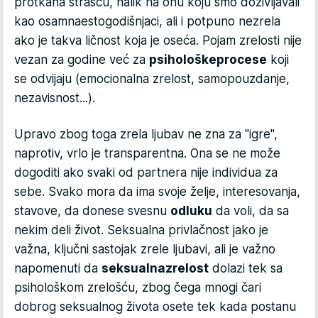
protkana strašću, nalik na onu koju smo doživljavali
kao osamnaestogodišnjaci, ali i potpuno nezrela
ako je takva ličnost koja je oseća. Pojam zrelosti nije
vezan za godine već za
psihološke
procese
koji
se odvijaju (emocionalna zrelost, samopouzdanje,
nezavisnost...).
Upravo zbog toga zrela ljubav ne zna za "igre",
naprotiv, vrlo je transparentna. Ona se ne može
dogoditi ako svaki od partnera nije individua za
sebe. Svako mora da ima svoje želje, interesovanja,
stavove, da donese svesnu
odluku
da voli, da sa
nekim deli život. Seksualna privlačnost jako je
važna, ključni sastojak zrele ljubavi, ali je važno
napomenuti da
seksualna
zrelost
dolazi tek sa
psihološkom zrelošću, zbog čega mnogi čari
dobrog seksualnog života osete tek kada postanu