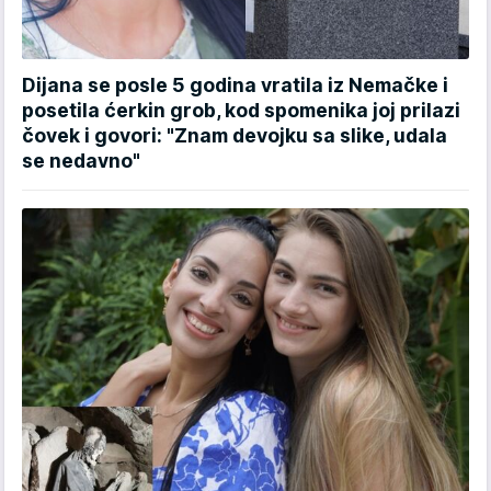
Dijana se posle 5 godina vratila iz Nemačke i
posetila ćerkin grob, kod spomenika joj prilazi
čovek i govori: "Znam devojku sa slike, udala
se nedavno"