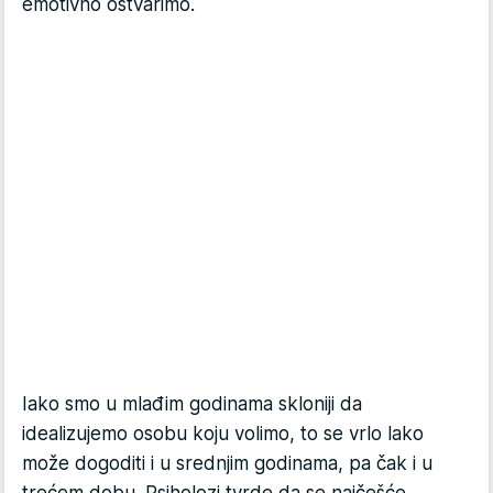
emotivno ostvarimo.
Iako smo u mlađim godinama skloniji da
idealizujemo osobu koju volimo, to se vrlo lako
može dogoditi i u srednjim godinama, pa čak i u
trećem dobu. Psiholozi tvrde da se najčešće