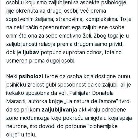
osobi u koju smo zaljubljeni sa aspekta psihologije
nije okrenuta ka drugoj osobi, već prema
sopstvenim željama, strahovima, kompleksima. To je
na neki način opsednutost ega zaljubljene osobe
onim što ona za sebe emotivno želi. Zbog toga je u
zaljubljenosti relacija prema drugom samo privid,
dok je
ljubav
potpuno suprotan odnos, totalno
usmeren prema dugoj osobi.
Neki
psiholozi
tvrde da osoba koja dostigne punu
psihičku zrelost gubi sposobnost da se zaljubi, ali je
itekako sposobna da voli. Psihijatar Donatela
Maraciti, autorka knjige „La natura dell'amore" tvrdi
da se prilikom
zaljubljivanja
aktiviraju određene
zone međumozga koje pokreću amigdalu koja spaja
neurone, što dovodi do potpune "biohemijske
oluje" u telu.