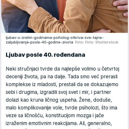
ljubav-u-zrelim-godinama-psiholog-otkriva-sve-tajne-
zaljubljivanja-posle-40-godine-zivota
Foto: Foto: Shutterstock
Ljubav posle 40. rođendana
Neki stručnjaci tvrde da najlepše volimo u četvrtoj
deceniji života, pa na dalje. Tada smo već prerasli
komplekse iz mladosti, prestali da se dokazujemo
sebi i drugima, izgradili svoj svet i mir, i partner
dolazi kao kruna ličnog uspeha. Žene, doduše,
malo komplikovanije vole, tvrde psiholozi, što ima
veze sa ličnošću, konstitucijom mozga i jače
izraženim emotivnim reakcijama. Ali, generalno,