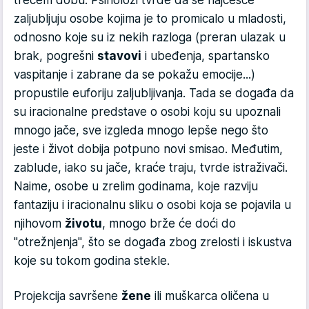
zaljubljuju osobe kojima je to promicalo u mladosti,
odnosno koje su iz nekih razloga (preran ulazak u
brak, pogrešni
stavovi
i ubeđenja, spartansko
vaspitanje i zabrane da se pokažu emocije...)
propustile euforiju zaljubljivanja. Tada se događa da
su iracionalne predstave o osobi koju su upoznali
mnogo jače, sve izgleda mnogo lepše nego što
jeste i život dobija potpuno novi smisao. Međutim,
zablude, iako su jače, kraće traju, tvrde istraživači.
Naime, osobe u zrelim godinama, koje razviju
fantaziju i iracionalnu sliku o osobi koja se pojavila u
njihovom
životu
, mnogo brže će doći do
"otrežnjenja", što se događa zbog zrelosti i iskustva
koje su tokom godina stekle.
Projekcija savršene
žene
ili muškarca oličena u