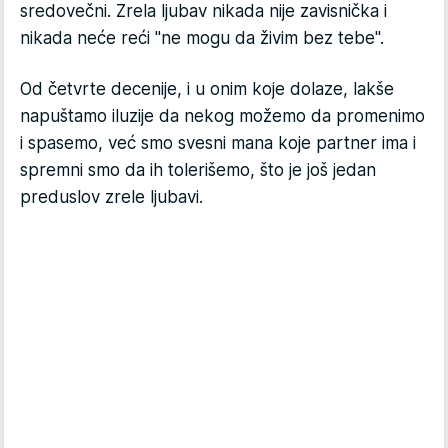
sredovečni. Zrela ljubav nikada nije zavisnička i
nikada neće reći "ne mogu da živim bez tebe".
Od četvrte decenije, i u onim koje dolaze, lakše
napuštamo iluzije da nekog možemo da promenimo
i spasemo, već smo svesni mana koje partner ima i
spremni smo da ih tolerišemo, što je još jedan
preduslov zrele ljubavi.