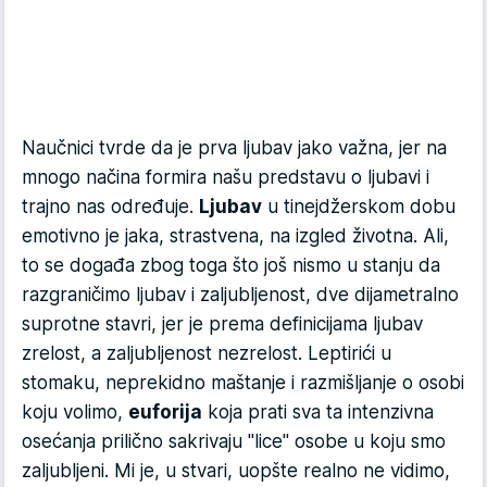
Naučnici tvrde da je prva ljubav jako važna, jer na
mnogo načina formira našu predstavu o ljubavi i
trajno nas određuje.
Ljubav
u tinejdžerskom dobu
emotivno je jaka, strastvena, na izgled životna. Ali,
to se događa zbog toga što još nismo u stanju da
razgraničimo ljubav i zaljubljenost, dve dijametralno
suprotne stavri, jer je prema definicijama ljubav
zrelost, a zaljubljenost nezrelost. Leptirići u
stomaku, neprekidno maštanje i razmišljanje o osobi
koju volimo,
euforija
koja prati sva ta intenzivna
osećanja prilično sakrivaju "lice" osobe u koju smo
zaljubljeni. Mi je, u stvari, uopšte realno ne vidimo,