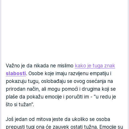
Važno je da nikada ne mislimo
kako je tuga znak
slabosti
. Osobe koje imaju razvijenu empatiju i
pokazuju tugu, oslobađaju se ovog osećanja na
prirodan način, ali mogu pomoći i drugima koji se
plaše da pokažu emocije i poručiti im - "u redu je
što si tužan".
Još jedan od mitova jeste da ukoliko se osoba
prepusti tugi ona će zauvek ostati tužna. Emocije su