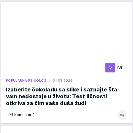
POPULARNA PSIHOLOGI…
01.08.2026.
Izaberite čokoladu sa slike i saznajte šta
vam nedostaje u životu: Test ličnosti
otkriva za čim vaša duša žudi
Komentariši