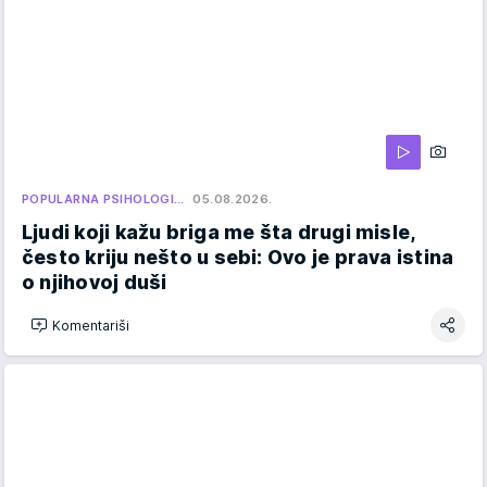
POPULARNA PSIHOLOGI…
05.08.2026.
Ljudi koji kažu briga me šta drugi misle,
često kriju nešto u sebi: Ovo je prava istina
o njihovoj duši
Komentariši