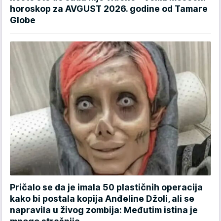
horoskop za AVGUST 2026. godine od Tamare
Globe
Pričalo se da je imala 50 plastičnih operacija
kako bi postala kopija Anđeline Džoli, ali se
napravila u živog zombija: Međutim istina je