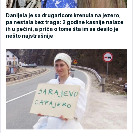
Danijela je sa drugaricom krenula na jezero,
pa nestala bez traga: 2 godine kasnije nalaze
ih u pećini, a priča o tome šta im se desilo je
nešto najstrašnije