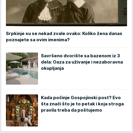
Srpkinje su se nekad zvale ovako: Koliko žena danas
poznajete sa ovim imenima?
Savršeno dvorište sa bazenom iz 3
dela: Oaza za uživanje i nezaboravna
okupljanja
Kada počinje Gospojinski post? Evo
šta znači što je to petak i koja stroga
pravila treba da poštujemo