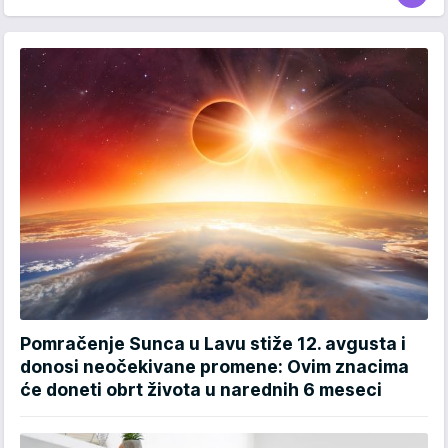
Pomračenje Sunca u Lavu stiže 12. avgusta i
donosi neočekivane promene: Ovim znacima
će doneti obrt života u narednih 6 meseci