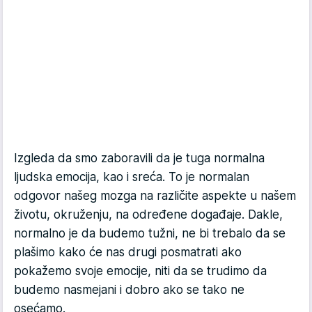
Izgleda da smo zaboravili da je tuga normalna
ljudska emocija, kao i sreća. To je normalan
odgovor našeg mozga na različite aspekte u našem
životu, okruženju, na određene događaje. Dakle,
normalno je da budemo tužni, ne bi trebalo da se
plašimo kako će nas drugi posmatrati ako
pokažemo svoje emocije, niti da se trudimo da
budemo nasmejani i dobro ako se tako ne
osećamo.