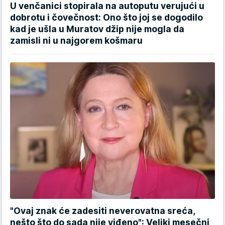
U venčanici stopirala na autoputu verujući u
dobrotu i čovečnost: Ono što joj se dogodilo
kad je ušla u Muratov džip nije mogla da
zamisli ni u najgorem košmaru
"Ovaj znak će zadesiti neverovatna sreća,
nešto što do sada nije viđeno": Veliki mesečni