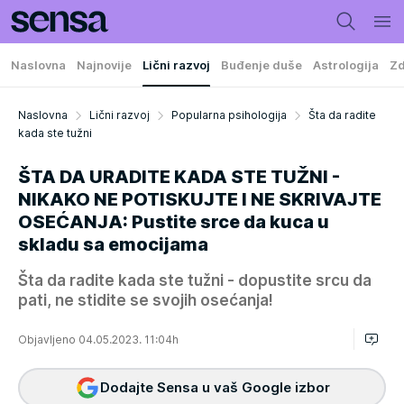
Naslovna
Najnovije
Lični razvoj
Buđenje duše
Astrologija
Zd
Naslovna
Lični razvoj
Popularna psihologija
Šta da radite
kada ste tužni
ŠTA DA URADITE KADA STE TUŽNI -
NIKAKO NE POTISKUJTE I NE SKRIVAJTE
OSEĆANJA: Pustite srce da kuca u
skladu sa emocijama
Šta da radite kada ste tužni - dopustite srcu da
pati, ne stidite se svojih osećanja!
Objavljeno 04.05.2023. 11:04h
Dodajte Sensa u vaš Google izbor