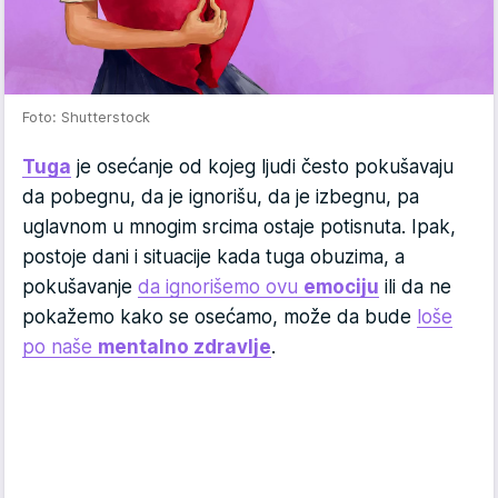
Foto: Shutterstock
Tuga
je osećanje od kojeg ljudi često pokušavaju
da pobegnu, da je ignorišu, da je izbegnu, pa
uglavnom u mnogim srcima ostaje potisnuta. Ipak,
postoje dani i situacije kada tuga obuzima, a
pokušavanje
da ignorišemo ovu
emociju
ili da ne
pokažemo kako se osećamo, može da bude
loše
po naše
mentalno
zdravlje
.