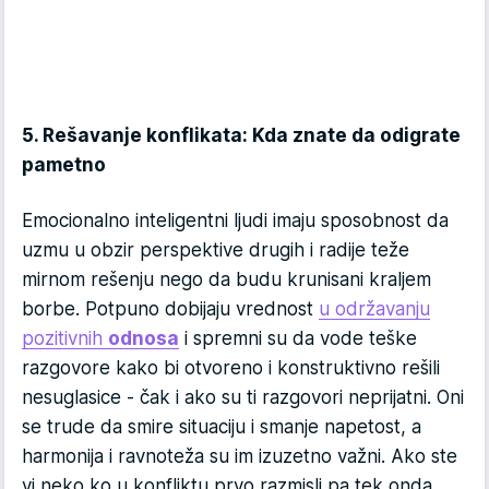
5. Rešavanje konflikata: Kda znate da odigrate
pametno
Emocionalno inteligentni ljudi imaju sposobnost da
uzmu u obzir perspektive drugih i radije teže
mirnom rešenju nego da budu krunisani kraljem
borbe. Potpuno dobijaju vrednost
u održavanju
pozitivnih
odnosa
i spremni su da vode teške
razgovore kako bi otvoreno i konstruktivno rešili
nesuglasice - čak i ako su ti razgovori neprijatni. Oni
se trude da smire situaciju i smanje napetost, a
harmonija i ravnoteža su im izuzetno važni. Ako ste
vi neko ko u konfliktu prvo razmisli pa tek onda