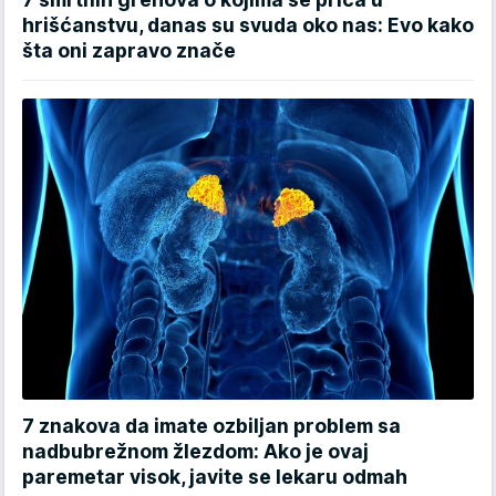
hrišćanstvu, danas su svuda oko nas: Evo kako
šta oni zapravo znače
7 znakova da imate ozbiljan problem sa
nadbubrežnom žlezdom: Ako je ovaj
paremetar visok, javite se lekaru odmah