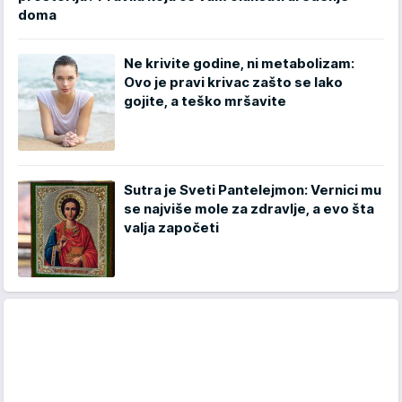
doma
Ne krivite godine, ni metabolizam:
Ovo je pravi krivac zašto se lako
gojite, a teško mršavite
Sutra je Sveti Pantelejmon: Vernici mu
se najviše mole za zdravlje, a evo šta
valja započeti