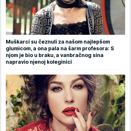
Muškarci su čeznuli za našom najlepšom
glumicom, a ona pala na šarm profesora: S
njom je bio u braku, a vanbračnog sina
napravio njenoj koleginici