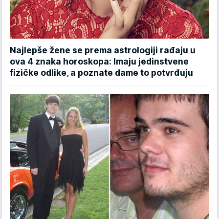
Najlepše žene se prema astrologiji rađaju u
ova 4 znaka horoskopa: Imaju jedinstvene
fizičke odlike, a poznate dame to potvrđuju