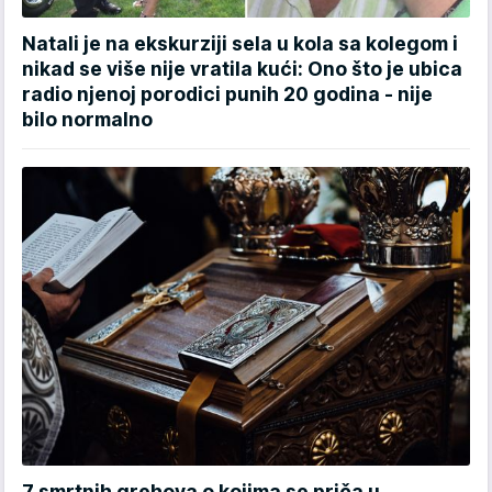
Natali je na ekskurziji sela u kola sa kolegom i
nikad se više nije vratila kući: Ono što je ubica
radio njenoj porodici punih 20 godina - nije
bilo normalno
7 smrtnih grehova o kojima se priča u