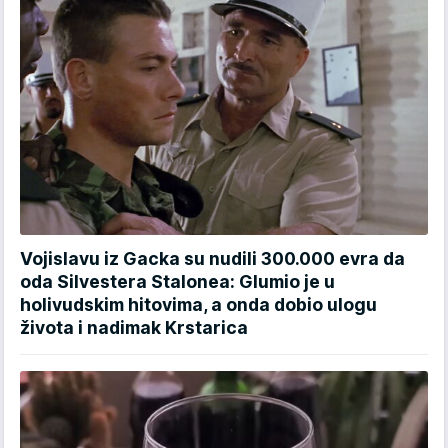
Vojislavu iz Gacka su nudili 300.000 evra da
oda Silvestera Stalonea: Glumio je u
holivudskim hitovima, a onda dobio ulogu
života i nadimak Krstarica