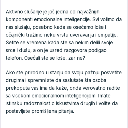
Aktivno slušanje je još jedna od najvažnijih
komponenti emocionalne inteligencije. Svi volimo da
nas slušaju, posebno kada se osećamo loše i
očajnički tražimo neku vrstu uveravanja i empatije.
Setite se vremena kada ste sa nekim delili svoje
srce i dušu, a on je usred razgovora podigao
telefon. Osećali ste se loše, zar ne?
Ako ste prirodno u stanju da svoju pažnju posvetite
drugima i spremni ste da saslušate šta osoba
prekoputa vas ima da kaže, onda verovatno radite
sa visokom emocionalnom inteligencijom. Imate
istinsku radoznalost o iskustvima drugih i volite da
postavljate promišljena pitanja.