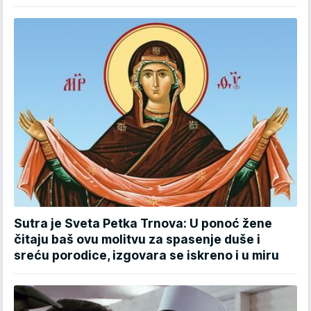
Sutra je Sveta Petka Trnova: U ponoć žene
čitaju baš ovu molitvu za spasenje duše i
sreću porodice, izgovara se iskreno i u miru