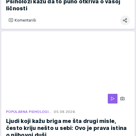
Psiholozi kažu da to puno otkriva o vašoj
ličnosti
Komentariši
POPULARNA PSIHOLOGI…
05.08.2026.
Ljudi koji kažu briga me šta drugi misle,
često kriju nešto u sebi: Ovo je prava istina
o njihovoj duši