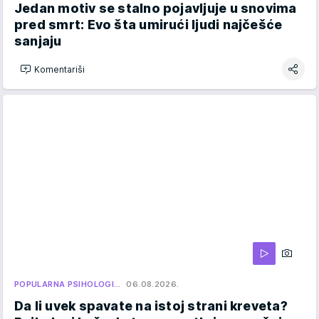
Jedan motiv se stalno pojavljuje u snovima
pred smrt: Evo šta umirući ljudi najčešće
sanjaju
Komentariši
POPULARNA PSIHOLOGI…
06.08.2026.
Da li uvek spavate na istoj strani kreveta?