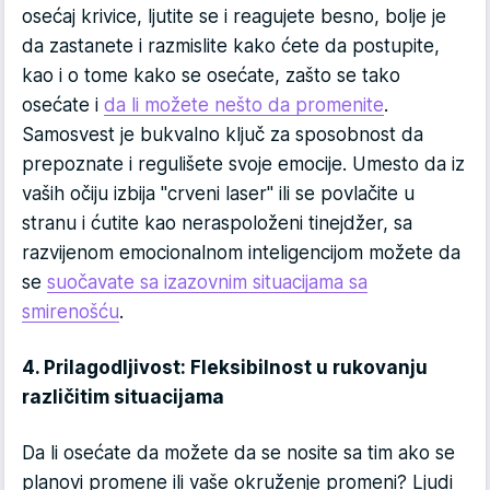
osećaj krivice, ljutite se i reagujete besno, bolje je
da zastanete i razmislite kako ćete da postupite,
kao i o tome kako se osećate, zašto se tako
osećate i
da li možete nešto da promenite
.
Samosvest je bukvalno ključ za sposobnost da
prepoznate i regulišete svoje emocije. Umesto da iz
vaših očiju izbija "crveni laser" ili se povlačite u
stranu i ćutite kao neraspoloženi tinejdžer, sa
razvijenom emocionalnom inteligencijom možete da
se
suočavate sa izazovnim situacijama sa
smirenošću
.
4. Prilagodljivost: Fleksibilnost u rukovanju
različitim situacijama
Da li osećate da možete da se nosite sa tim ako se
planovi promene ili vaše okruženje promeni? Ljudi