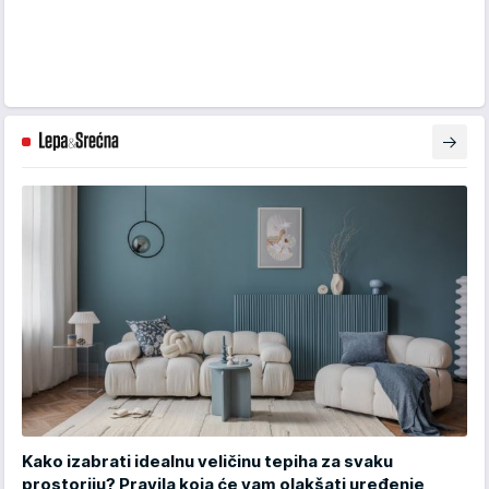
Kako izabrati idealnu veličinu tepiha za svaku
prostoriju? Pravila koja će vam olakšati uređenje