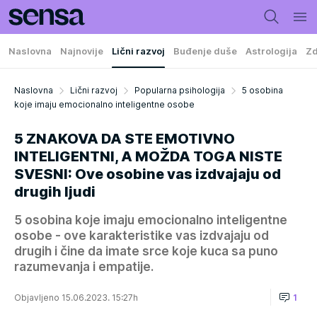
Naslovna
Najnovije
Lični razvoj
Buđenje duše
Astrologija
Zd
Naslovna
Lični razvoj
Popularna psihologija
5 osobina
koje imaju emocionalno inteligentne osobe
5 ZNAKOVA DA STE EMOTIVNO
INTELIGENTNI, A MOŽDA TOGA NISTE
SVESNI: Ove osobine vas izdvajaju od
drugih ljudi
5 osobina koje imaju emocionalno inteligentne
osobe - ove karakteristike vas izdvajaju od
drugih i čine da imate srce koje kuca sa puno
razumevanja i empatije.
Objavljeno 15.06.2023. 15:27h
1