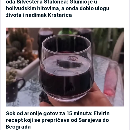
oda Silvestera Stalonea: Glumio je u
holivudskim hitovima, a onda dobio ulogu
života i nadimak Krstarica
Sok od aronije gotov za 15 minuta: Elvirin
recept koji se prepričava od Sarajeva do
Beograda