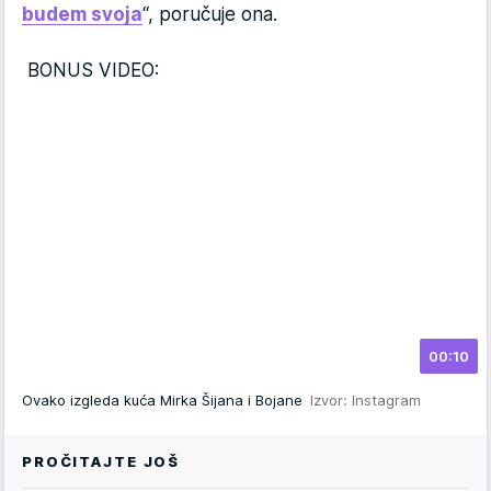
budem svoja
“, poručuje ona.
BONUS VIDEO:
00:10
Ovako izgleda kuća Mirka Šijana i Bojane
Izvor: Instagram
PROČITAJTE JOŠ