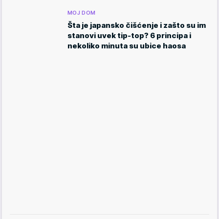
MOJ DOM
Šta je japansko čišćenje i zašto su im
stanovi uvek tip-top? 6 principa i
nekoliko minuta su ubice haosa