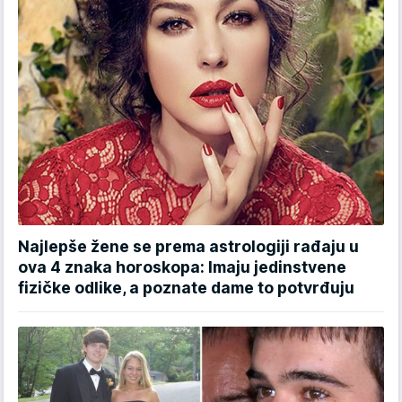
Najlepše žene se prema astrologiji rađaju u
ova 4 znaka horoskopa: Imaju jedinstvene
fizičke odlike, a poznate dame to potvrđuju