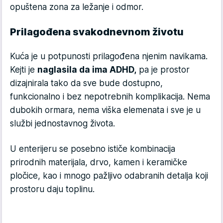
opuštena zona za ležanje i odmor.
Prilagođena svakodnevnom životu
Kuća je u potpunosti prilagođena njenim navikama.
Kejti je
naglasila da ima ADHD,
pa je prostor
dizajnirala tako da sve bude dostupno,
funkcionalno i bez nepotrebnih komplikacija. Nema
dubokih ormara, nema viška elemenata i sve je u
službi jednostavnog života.
U enterijeru se posebno ističe kombinacija
prirodnih materijala, drvo, kamen i keramičke
pločice, kao i mnogo pažljivo odabranih detalja koji
prostoru daju toplinu.