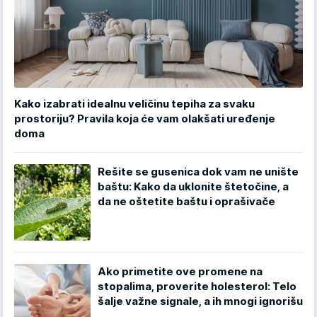
Kako izabrati idealnu veličinu tepiha za svaku
prostoriju? Pravila koja će vam olakšati uređenje
doma
Rešite se gusenica dok vam ne unište
baštu: Kako da uklonite štetočine, a
da ne oštetite baštu i oprašivače
Ako primetite ove promene na
stopalima, proverite holesterol: Telo
šalje važne signale, a ih mnogi ignorišu