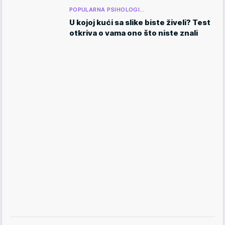
POPULARNA PSIHOLOGI…
U kojoj kući sa slike biste živeli? Test
otkriva o vama ono što niste znali