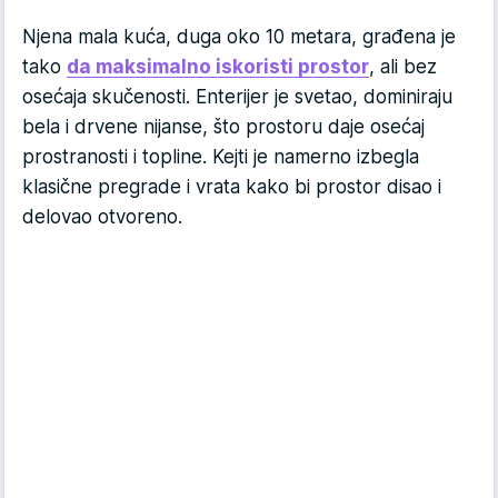
Njena mala kuća, duga oko 10 metara, građena je
tako
da maksimalno iskoristi prostor
, ali bez
osećaja skučenosti. Enterijer je svetao, dominiraju
bela i drvene nijanse, što prostoru daje osećaj
prostranosti i topline. Kejti je namerno izbegla
klasične pregrade i vrata kako bi prostor disao i
delovao otvoreno.