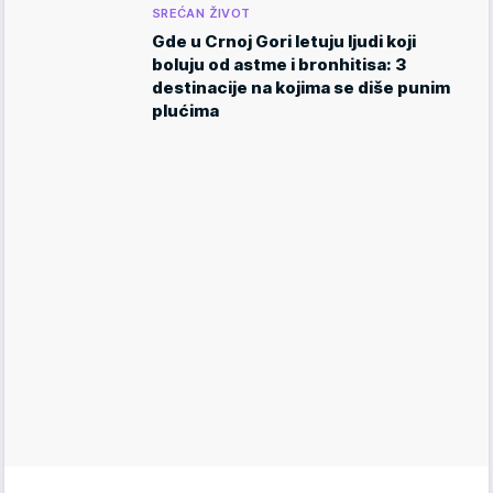
SREĆAN ŽIVOT
Gde u Crnoj Gori letuju ljudi koji
boluju od astme i bronhitisa: 3
destinacije na kojima se diše punim
plućima