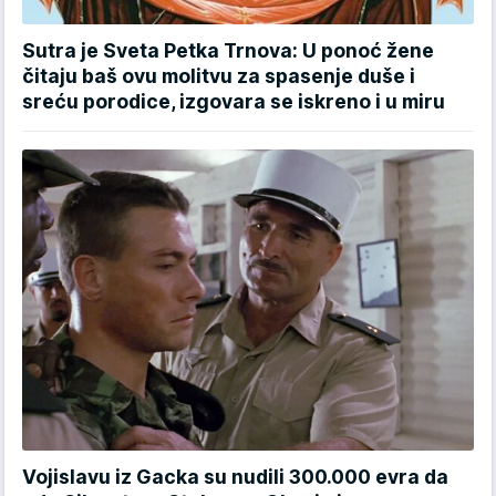
Sutra je Sveta Petka Trnova: U ponoć žene
čitaju baš ovu molitvu za spasenje duše i
sreću porodice, izgovara se iskreno i u miru
Vojislavu iz Gacka su nudili 300.000 evra da