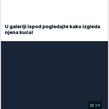
U galeriji ispod pogledajte kako izgleda
njena kuća!
1/11