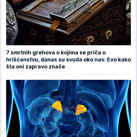
7 smrtnih grehova o kojima se priča u
hrišćanstvu, danas su svuda oko nas: Evo kako
šta oni zapravo znače