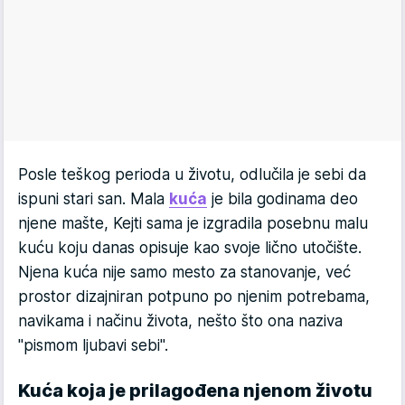
Posle teškog perioda u životu, odlučila je sebi da
ispuni stari san. Mala
kuća
je bila godinama deo
njene mašte, Kejti sama je izgradila posebnu malu
kuću koju danas opisuje kao svoje lično utočište.
Njena kuća nije samo mesto za stanovanje, već
prostor dizajniran potpuno po njenim potrebama,
navikama i načinu života, nešto što ona naziva
"pismom ljubavi sebi".
Kuća koja je prilagođena njenom životu