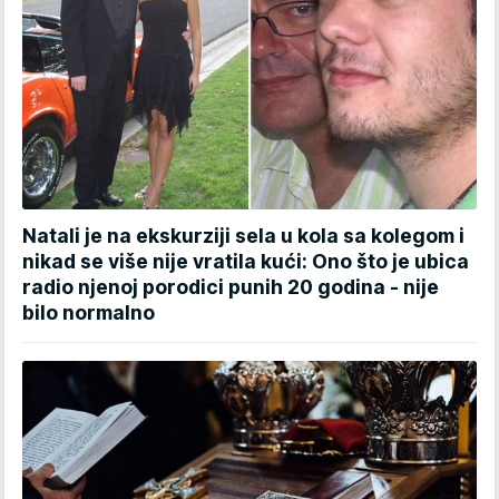
Natali je na ekskurziji sela u kola sa kolegom i
nikad se više nije vratila kući: Ono što je ubica
radio njenoj porodici punih 20 godina - nije
bilo normalno