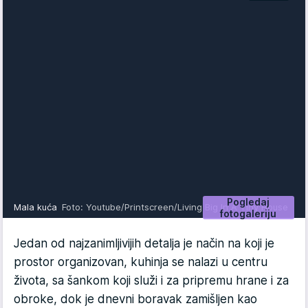
Pogledaj
Mala kuća
Foto: Youtube/Printscreen/Living Big In A Tiny House
fotogaleriju
Jedan od najzanimljivijih detalja je način na koji je
prostor organizovan, kuhinja se nalazi u centru
života, sa šankom koji služi i za pripremu hrane i za
obroke, dok je dnevni boravak zamišljen kao