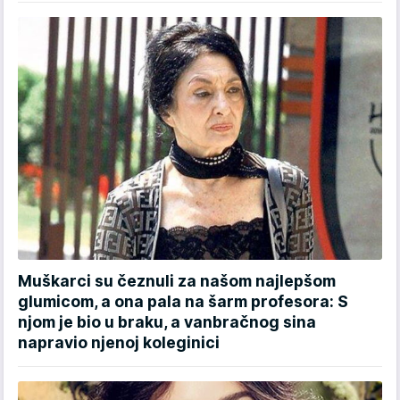
Muškarci su čeznuli za našom najlepšom
glumicom, a ona pala na šarm profesora: S
njom je bio u braku, a vanbračnog sina
napravio njenoj koleginici