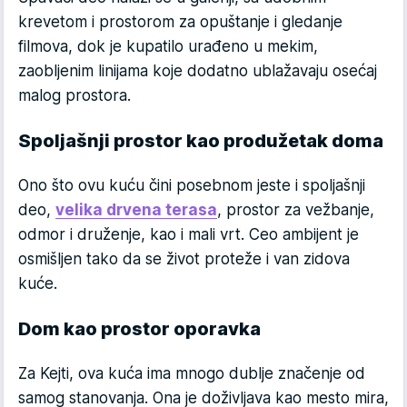
krevetom i prostorom za opuštanje i gledanje
filmova, dok je kupatilo urađeno u mekim,
zaobljenim linijama koje dodatno ublažavaju osećaj
malog prostora.
Spoljašnji prostor kao produžetak doma
Ono što ovu kuću čini posebnom jeste i spoljašnji
deo,
velika drvena terasa
, prostor za vežbanje,
odmor i druženje, kao i mali vrt. Ceo ambijent je
osmišljen tako da se život proteže i van zidova
kuće.
Dom kao prostor oporavka
Za Kejti, ova kuća ima mnogo dublje značenje od
samog stanovanja. Ona je doživljava kao mesto mira,