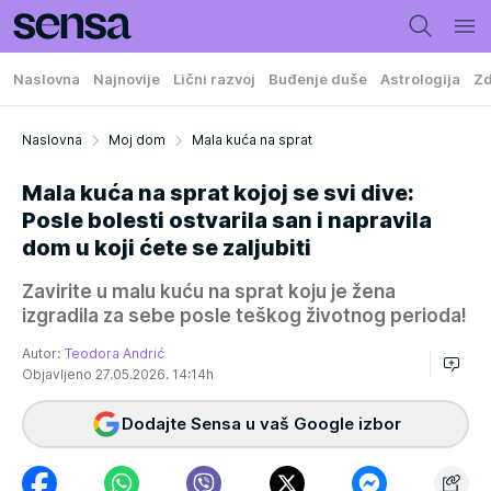
Naslovna
Najnovije
Lični razvoj
Buđenje duše
Astrologija
Zd
Naslovna
Moj dom
Mala kuća na sprat
Mala kuća na sprat kojoj se svi dive:
Posle bolesti ostvarila san i napravila
dom u koji ćete se zaljubiti
Zavirite u malu kuću na sprat koju je žena
izgradila za sebe posle teškog životnog perioda!
Autor:
Teodora Andrić
Objavljeno 27.05.2026. 14:14h
Dodajte Sensa u vaš Google izbor