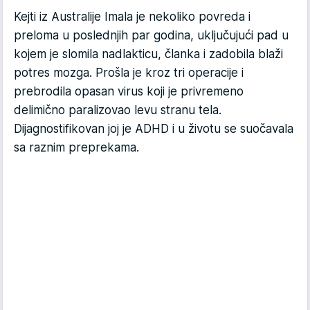
Kejti iz Australije Imala je nekoliko povreda i
preloma u poslednjih par godina, uključujući pad u
kojem je slomila nadlakticu, članka i zadobila blaži
potres mozga. Prošla je kroz tri operacije i
prebrodila opasan virus koji je privremeno
delimično paralizovao levu stranu tela.
Dijagnostifikovan joj je ADHD i u životu se suočavala
sa raznim preprekama.