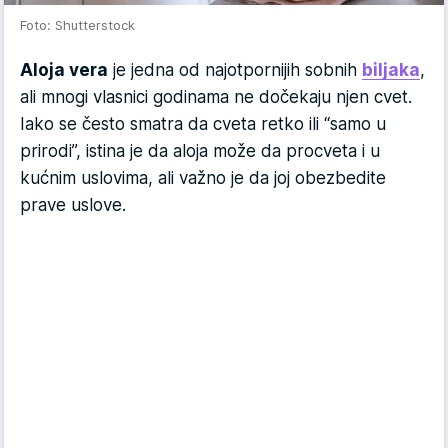
Foto: Shutterstock
Aloja vera
je jedna od najotpornijih sobnih
biljaka
,
ali mnogi vlasnici godinama ne dočekaju njen cvet.
Iako se često smatra da cveta retko ili “samo u
prirodi”, istina je da aloja može da procveta i u
kućnim uslovima, ali važno je da joj obezbedite
prave uslove.