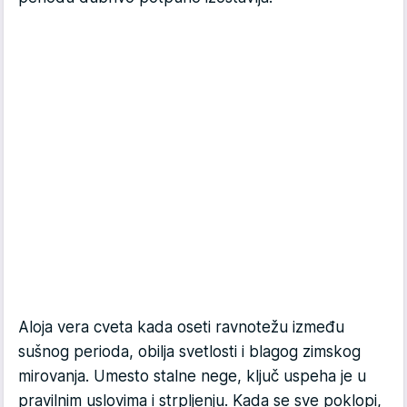
Aloja vera cveta kada oseti ravnotežu između
sušnog perioda, obilja svetlosti i blagog zimskog
mirovanja. Umesto stalne nege, ključ uspeha je u
pravilnim uslovima i strpljenju. Kada se sve poklopi,