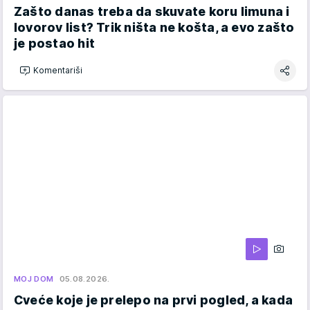
Zašto danas treba da skuvate koru limuna i
lovorov list? Trik ništa ne košta, a evo zašto
je postao hit
Komentariši
MOJ DOM
05.08.2026.
Cveće koje je prelepo na prvi pogled, a kada