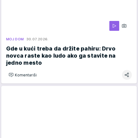
MOJ DOM
30.07.2026.
Gde u kući treba da držite pahiru: Drvo
novca raste kao ludo ako ga stavite na
jedno mesto
Komentariši