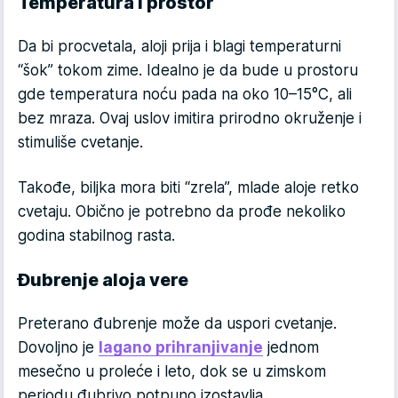
Temperatura i prostor
Da bi procvetala, aloji prija i blagi temperaturni
“šok” tokom zime. Idealno je da bude u prostoru
gde temperatura noću pada na oko 10–15°C, ali
bez mraza. Ovaj uslov imitira prirodno okruženje i
stimuliše cvetanje.
Takođe, biljka mora biti “zrela”, mlade aloje retko
cvetaju. Obično je potrebno da prođe nekoliko
godina stabilnog rasta.
Đubrenje aloja vere
Preterano đubrenje može da uspori cvetanje.
Dovoljno je
lagano prihranjivanje
jednom
mesečno u proleće i leto, dok se u zimskom
periodu đubrivo potpuno izostavlja.