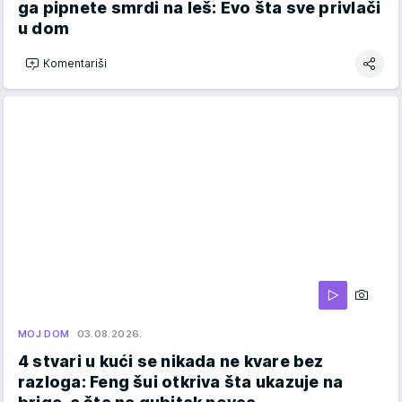
ga pipnete smrdi na leš: Evo šta sve privlači
u dom
Komentariši
MOJ DOM
03.08.2026.
4 stvari u kući se nikada ne kvare bez
razloga: Feng šui otkriva šta ukazuje na