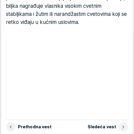
biljka nagrađuje vlasnika visokim cvetnim
stabljikama i žutim ili narandžastim cvetovima koji se
retko viđaju u kućnim uslovima.
Prethodna vest
Sledeća vest