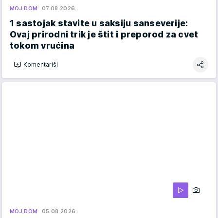
MOJ DOM
07.08.2026.
1 sastojak stavite u saksiju sanseverije:
Ovaj prirodni trik je štit i preporod za cvet
tokom vrućina
Komentariši
MOJ DOM
05.08.2026.