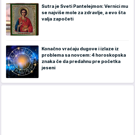
Sutra je Sveti Pantelejmon: Vernici mu
se najviše mole za zdravlje, a evo šta
valja započeti
Konačno vraćaju dugove i izlaze iz
problema sa novcem: 4 horoskopska
znaka če da predahnu pre početka
jeseni