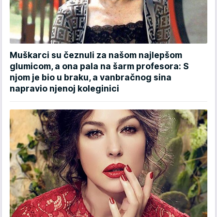
Muškarci su čeznuli za našom najlepšom
glumicom, a ona pala na šarm profesora: S
njom je bio u braku, a vanbračnog sina
napravio njenoj koleginici