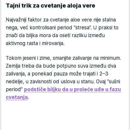
Tajni trik za cvetanje aloja vere
Najvažniji faktor za cvetanje aloe vere nije stalna
nega, već kontrolisani period “stresa”. U praksi to
znači da biljka mora da oseti razliku između
aktivnog rasta i mirovanja.
Tokom jeseni i zime, smanjite zalivanje na minimum.
Zemlja treba da bude potpuno suva između dva
zalivanja, a ponekad pauza može trajati i 2–3
nedelje, u zavisnosti od uslova u stanu. Ovaj “sušni
period”
podstiče biljku da u proleće uđe u fazu
cvetanja
.