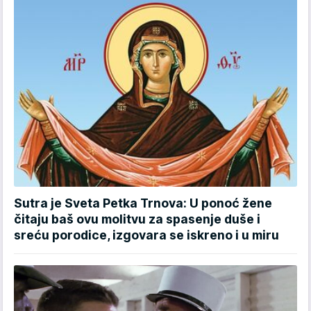
Sutra je Sveta Petka Trnova: U ponoć žene
čitaju baš ovu molitvu za spasenje duše i
sreću porodice, izgovara se iskreno i u miru