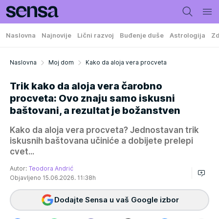
Naslovna
Najnovije
Lični razvoj
Buđenje duše
Astrologija
Zd
Naslovna
Moj dom
Kako da aloja vera procveta
Trik kako da aloja vera čarobno
procveta: Ovo znaju samo iskusni
baštovani, a rezultat je božanstven
Kako da aloja vera procveta? Jednostavan trik
iskusnih baštovana učiniće a dobijete prelepi
cvet...
Autor:
Teodora Andrić
Objavljeno 15.06.2026. 11:38h
Dodajte Sensa u vaš Google izbor