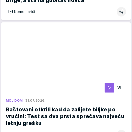
brige, a šta na gubitak novca
Komentariši
MOJ DOM
31.07.2026.
Baštovani otkrili kad da zalijete biljke po
vrućini: Test sa dva prsta sprečava najveću
letnju grešku