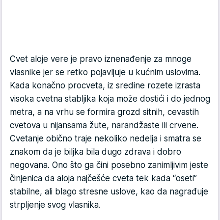
Cvet aloje vere je pravo iznenađenje za mnoge
vlasnike jer se retko pojavljuje u kućnim uslovima.
Kada konačno procveta, iz sredine rozete izrasta
visoka cvetna stabljika koja može dostići i do jednog
metra, a na vrhu se formira grozd sitnih, cevastih
cvetova u nijansama žute, narandžaste ili crvene.
Cvetanje obično traje nekoliko nedelja i smatra se
znakom da je biljka bila dugo zdrava i dobro
negovana. Ono što ga čini posebno zanimljivim jeste
činjenica da aloja najčešće cveta tek kada “oseti”
stabilne, ali blago stresne uslove, kao da nagrađuje
strpljenje svog vlasnika.