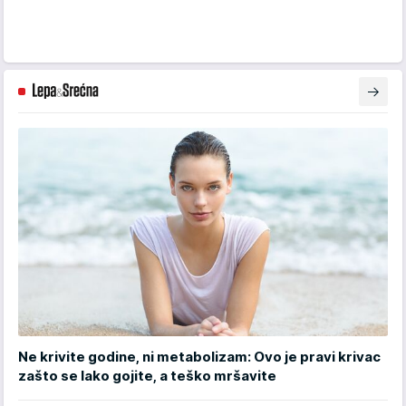
Ne krivite godine, ni metabolizam: Ovo je pravi krivac
zašto se lako gojite, a teško mršavite