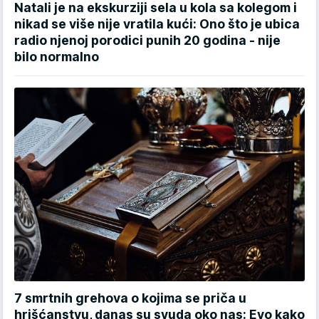
Natali je na ekskurziji sela u kola sa kolegom i
nikad se više nije vratila kući: Ono što je ubica
radio njenoj porodici punih 20 godina - nije
bilo normalno
7 smrtnih grehova o kojima se priča u
hrišćanstvu, danas su svuda oko nas: Evo kako