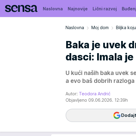
Naslovna
Najnovije
Lični razvoj
Buđen
Naslovna
Moj dom
Biljka ko
Baka je uvek d
dasci: Imala je
U kući naših baka uvek se
a evo baš dobrih razloga z
Autor:
Teodora Andrić
Objavljeno 09.06.2026. 12:39h
Dodajt