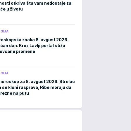
čnosti otkriva šta vam nedostaje za
eće u životu
GIJA
roskopska znaka 8. avgust 2026.
an dan: Kroz Lavlji portal stižu
novčane promene
GIJA
horoskop za 8. avgust 2026: Strelac
a se kloni rasprava, Ribe moraju da
rezne na putu