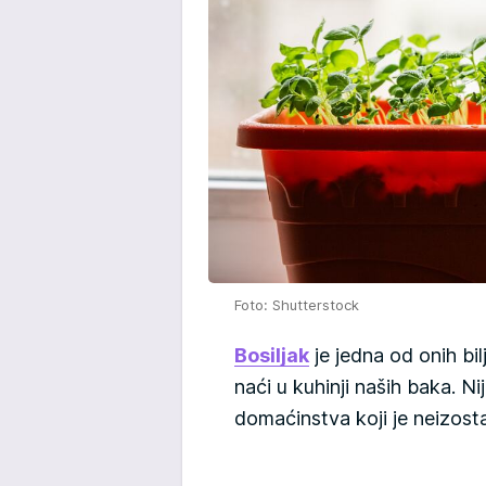
Foto: Shutterstock
Bosiljak
je jedna od onih bi
naći u kuhinji naših baka. N
domaćinstva koji je neizost