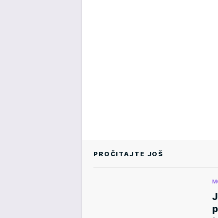
PROČITAJTE JOŠ
M
J
p