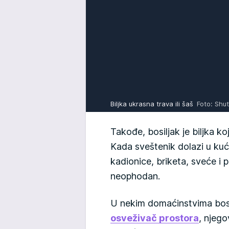
Biljka ukrasna trava ili šaš
Foto: Shu
Takođe, bosiljak je biljka k
Kada sveštenik dolazi u kuć
kadionice, briketa, sveće i 
neophodan.
U nekim domaćinstvima bosil
osveživač prostora
, njego