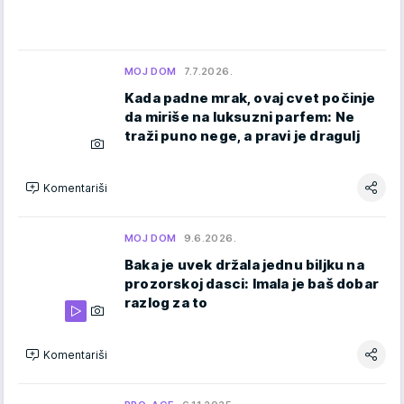
MOJ DOM
7.7.2026.
Kada padne mrak, ovaj cvet počinje
da miriše na luksuzni parfem: Ne
traži puno nege, a pravi je dragulj
Komentariši
MOJ DOM
9.6.2026.
Baka je uvek držala jednu biljku na
prozorskoj dasci: Imala je baš dobar
razlog za to
Komentariši