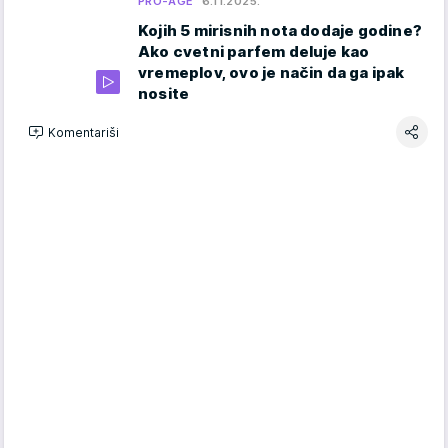
PRO-AGE
6.11.2025.
Kojih 5 mirisnih nota dodaje godine?
Ako cvetni parfem deluje kao
vremeplov, ovo je način da ga ipak
nosite
Komentariši