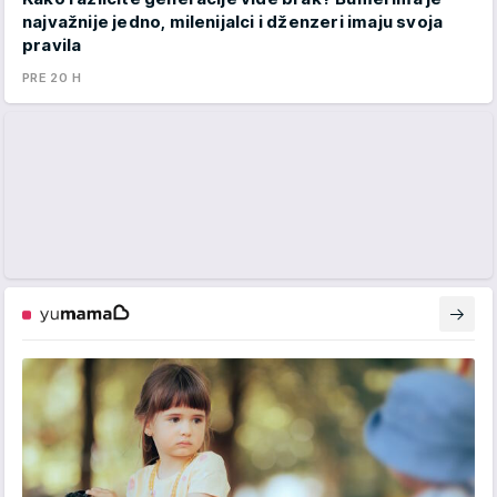
najvažnije jedno, milenijalci i dženzeri imaju svoja
pravila
PRE 20 H