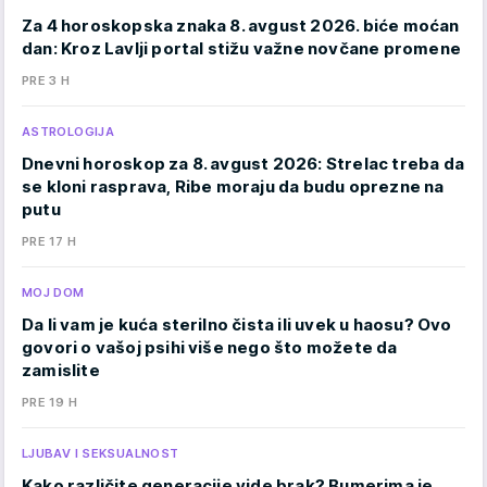
Za 4 horoskopska znaka 8. avgust 2026. biće moćan
dan: Kroz Lavlji portal stižu važne novčane promene
PRE 3 H
ASTROLOGIJA
Dnevni horoskop za 8. avgust 2026: Strelac treba da
se kloni rasprava, Ribe moraju da budu oprezne na
putu
PRE 17 H
MOJ DOM
Da li vam je kuća sterilno čista ili uvek u haosu? Ovo
govori o vašoj psihi više nego što možete da
zamislite
PRE 19 H
LJUBAV I SEKSUALNOST
Kako različite generacije vide brak? Bumerima je