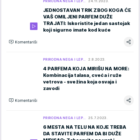
PRIRODNA NEGA I LEP…
24.11.2023.
JEDNOSTAVAN TRIK ZBOG KOGA ĆE
VAŠ OMILJENI PARFEM DUŽE
TRAJATI: Iskoristite jedan sastojak
koji sigurno imate kod kuće
Komentariši
PRIRODNA NEGA I LEP…
2.8.2023.
4 PARFEMA KOJA MIRIŠU NA MORE:
Kombinacija talasa, cveća i ruže
vetrova - svežina koja osvaja i
zavodi
Komentariši
PRIRODNA NEGA I LEP…
25.7.2023.
6 MESTA NA TELU NA KOJE TREBA
DA STAVITE PARFEM DA BI DUŽE