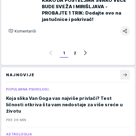
KAKO DA POSTELJINA SVAKO VEČE
BUDE SVEŽA I MIRIŠLJAVA -
PROBAJTE 1 TRIK: Dodajte ovo na
jastučnice i pokrivač!
Komentariši
1
2
NAJNOVIJE
POPULARNA PSIHOLOGI…
Koja slika Van Goga vas najviše privlači? Test
ličnosti otkriva šta vam nedostaje za više sreće u
životu
PRE 39 MIN
ASTROLOGIJA