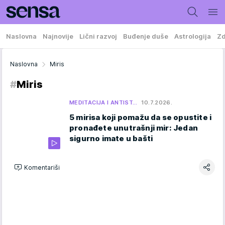
Naslovna
Najnovije
Lični razvoj
Buđenje duše
Astrologija
Zd
Naslovna
Miris
#
Miris
MEDITACIJA I ANTIST…
10.7.2026.
5 mirisa koji pomažu da se opustite i
pronađete unutrašnji mir: Jedan
sigurno imate u bašti
Komentariši