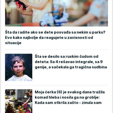
Šta da radite ako se dete posvađa sa nekim u parku?
Evo kako najbolje da reagujete u zavisnosti od
situacije
Šta se desilo sa ruskim čudom od
deteta: Sa 4 rešavao integrale, sa 9
genije, a sačekala ga tragična sudbina
Moja ćerka (6) je svakog dana tražila
komad hleba i nosila ga na groblje:
Kada sam otkrila zašto - zinula sam