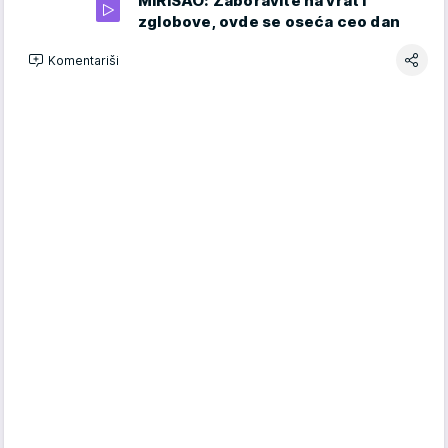
MIRISAO: Zaboravite na vrat i
zglobove, ovde se oseća ceo dan
Komentariši