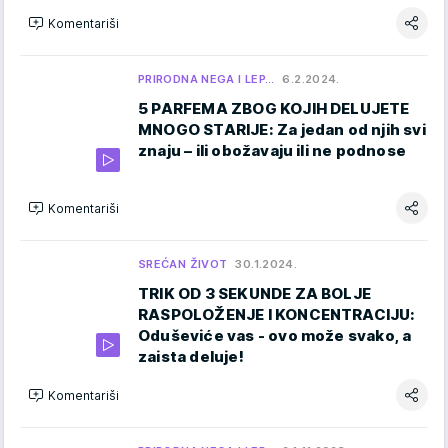
Komentariši
PRIRODNA NEGA I LEP…
6.2.2024.
5 PARFEMA ZBOG KOJIH DELUJETE
MNOGO STARIJE: Za jedan od njih svi
znaju – ili obožavaju ili ne podnose
Komentariši
SREĆAN ŽIVOT
30.1.2024.
TRIK OD 3 SEKUNDE ZA BOLJE
RASPOLOŽENJE I KONCENTRACIJU:
Oduševiće vas - ovo može svako, a
zaista deluje!
Komentariši