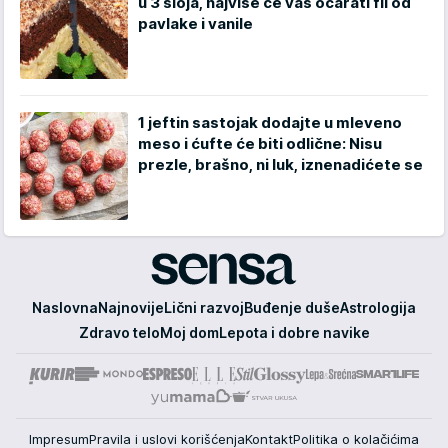
u 3 sloja, najviše će vas očarati fil od
pavlake i vanile
1 jeftin sastojak dodajte u mleveno
meso i ćufte će biti odlične: Nisu
prezle, brašno, ni luk, iznenadićete se
Sensa
Naslovna
Najnovije
Lični razvoj
Buđenje duše
Astrologija
Zdravo telo
Moj dom
Lepota i dobre navike
Impresum
Pravila i uslovi korišćenja
Kontakt
Politika o kolačićima