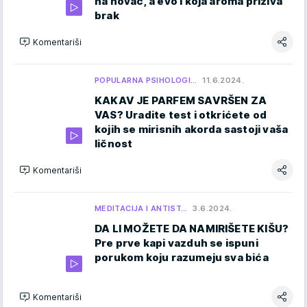
na novac, a evo i koja aroma priziva
brak
Komentariši
POPULARNA PSIHOLOGI…
11.6.2024.
KAKAV JE PARFEM SAVRŠEN ZA
VAS? Uradite test i otkrićete od
kojih se mirisnih akorda sastoji vaša
ličnost
Komentariši
MEDITACIJA I ANTIST…
3.6.2024.
DA LI MOŽETE DA NAMIRIŠETE KIŠU?
Pre prve kapi vazduh se ispuni
porukom koju razumeju sva bića
Komentariši