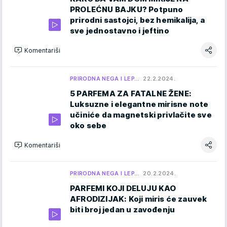
PROLEĆNU BAJKU? Potpuno
prirodni sastojci, bez hemikalija, a
sve jednostavno i jeftino
Komentariši
PRIRODNA NEGA I LEP…
22.2.2024.
5 PARFEMA ZA FATALNE ŽENE:
Luksuzne i elegantne mirisne note
učiniće da magnetski privlačite sve
oko sebe
Komentariši
PRIRODNA NEGA I LEP…
20.2.2024.
PARFEMI KOJI DELUJU KAO
AFRODIZIJAK: Koji miris će zauvek
biti broj jedan u zavođenju