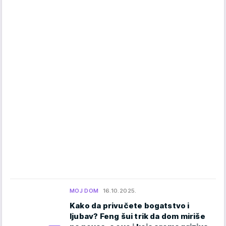
MOJ DOM
16.10.2025.
Kako da privučete bogatstvo i
ljubav? Feng šui trik da dom miriše