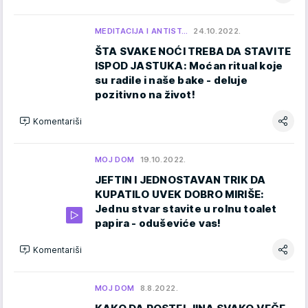
MEDITACIJA I ANTIST…
24.10.2022.
ŠTA SVAKE NOĆI TREBA DA STAVITE
ISPOD JASTUKA: Moćan ritual koje
su radile i naše bake - deluje
pozitivno na život!
Komentariši
MOJ DOM
19.10.2022.
JEFTIN I JEDNOSTAVAN TRIK DA
KUPATILO UVEK DOBRO MIRIŠE:
Jednu stvar stavite u rolnu toalet
papira - oduševiće vas!
Komentariši
MOJ DOM
8.8.2022.