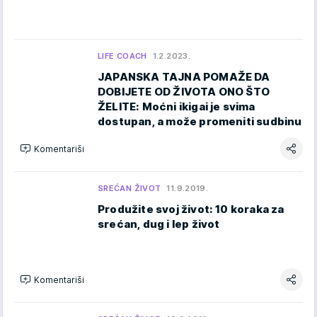
LIFE COACH
1.2.2023.
JAPANSKA TAJNA POMAŽE DA
DOBIJETE OD ŽIVOTA ONO ŠTO
ŽELITE: Moćni ikigai je svima
dostupan, a može promeniti sudbinu
Komentariši
SREĆAN ŽIVOT
11.9.2019.
Produžite svoj život: 10 koraka za
srećan, dug i lep život
Komentariši