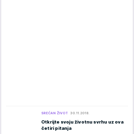
SREĆAN ŽIVOT
30.11.2018.
Otkrijte svoju životnu svrhu uz ova
četiri pitanja