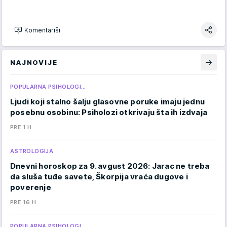
Komentariši
NAJNOVIJE
POPULARNA PSIHOLOGI…
Ljudi koji stalno šalju glasovne poruke imaju jednu
posebnu osobinu: Psiholozi otkrivaju šta ih izdvaja
PRE 1 H
ASTROLOGIJA
Dnevni horoskop za 9. avgust 2026: Jarac ne treba
da sluša tuđe savete, Škorpija vraća dugove i
poverenje
PRE 16 H
POPULARNA PSIHOLOGI…