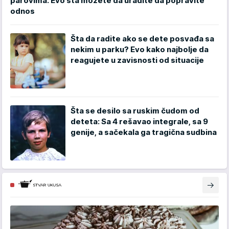
parovima: Evo šta možete da uradite da popravite
odnos
Šta da radite ako se dete posvađa sa
nekim u parku? Evo kako najbolje da
reagujete u zavisnosti od situacije
Šta se desilo sa ruskim čudom od
deteta: Sa 4 rešavao integrale, sa 9
genije, a sačekala ga tragična sudbina