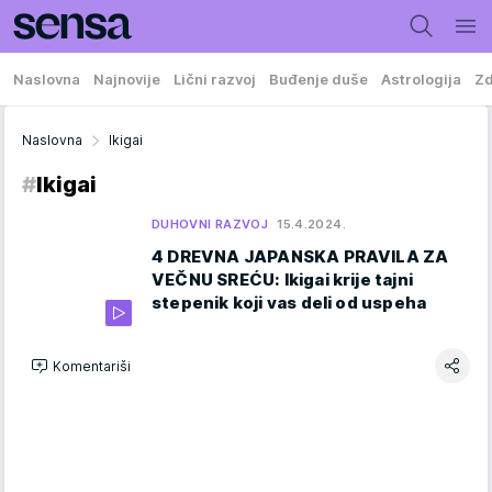
Naslovna
Najnovije
Lični razvoj
Buđenje duše
Astrologija
Zd
Naslovna
Ikigai
#
Ikigai
DUHOVNI RAZVOJ
15.4.2024.
4 DREVNA JAPANSKA PRAVILA ZA
VEČNU SREĆU: Ikigai krije tajni
stepenik koji vas deli od uspeha
Komentariši