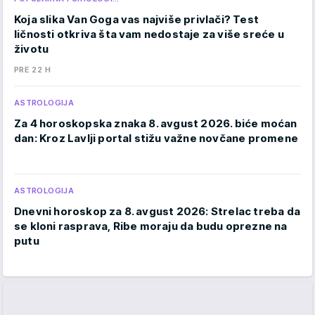
Koja slika Van Goga vas najviše privlači? Test
ličnosti otkriva šta vam nedostaje za više sreće u
životu
PRE 22 H
ASTROLOGIJA
Za 4 horoskopska znaka 8. avgust 2026. biće moćan
dan: Kroz Lavlji portal stižu važne novčane promene
ASTROLOGIJA
Dnevni horoskop za 8. avgust 2026: Strelac treba da
se kloni rasprava, Ribe moraju da budu oprezne na
putu