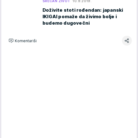
SREĆAN ŽIVOT
10.9.2019.
Doživite stoti rođendan: japanski
IKIGAI pomaže da živimo bolje i
budemo dugovečni
Komentariši