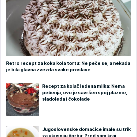
Retro recept za koka kola tortu: Ne peče se, a nekada
je bila glavna zvezda svake proslave
Recept za kolač ledena milka: Nema
pečenja, ovo je savršen spoj plazme,
sladoleda i čokolade
Jugoslovenske domaćice imale su trik
za ukusniju čorbu: Pred sam kraj