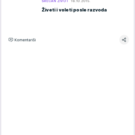
SREĆAN ŽIVOT
16.10.2015.
Živeti i voleti posle razvoda
Komentariši