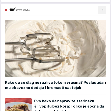
Kako da se šlag ne razliva tokom vrućina? Poslastičari
mu obavezno dodaju 1 kremasti sastojak
Evo kako da napravite starinsku
šljivopitu bez kora: Toliko je sočna da