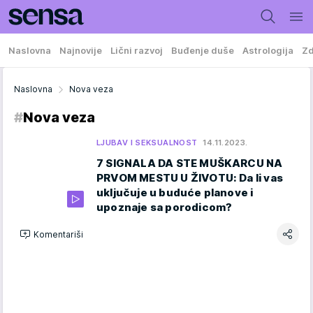
Naslovna
Najnovije
Lični razvoj
Buđenje duše
Astrologija
Zd
Naslovna
Nova veza
#
Nova veza
LJUBAV I SEKSUALNOST
14.11.2023.
7 SIGNALA DA STE MUŠKARCU NA
PRVOM MESTU U ŽIVOTU: Da li vas
uključuje u buduće planove i
upoznaje sa porodicom?
Komentariši