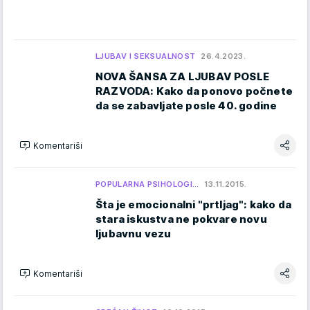
LJUBAV I SEKSUALNOST
26.4.2023.
NOVA ŠANSA ZA LJUBAV POSLE
RAZVODA: Kako da ponovo počnete
da se zabavljate posle 40. godine
Komentariši
POPULARNA PSIHOLOGI…
13.11.2015.
Šta je emocionalni "prtljag": kako da
stara iskustva ne pokvare novu
ljubavnu vezu
Komentariši