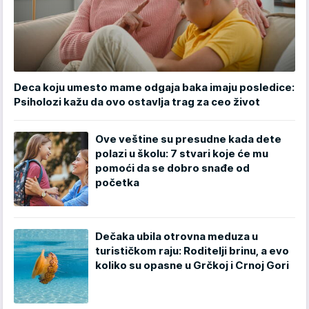
Deca koju umesto mame odgaja baka imaju posledice:
Psiholozi kažu da ovo ostavlja trag za ceo život
Ove veštine su presudne kada dete
polazi u školu: 7 stvari koje će mu
pomoći da se dobro snađe od
početka
Dečaka ubila otrovna meduza u
turističkom raju: Roditelji brinu, a evo
koliko su opasne u Grčkoj i Crnoj Gori