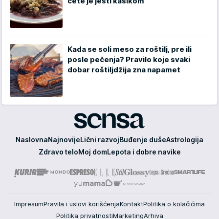
ćete je jesti kašikom
Kada se soli meso za roštilj, pre ili
posle pečenja? Pravilo koje svaki
dobar roštiljdžija zna napamet
Sensa
Naslovna
Najnovije
Lični razvoj
Buđenje duše
Astrologija
Zdravo telo
Moj dom
Lepota i dobre navike
Impresum
Pravila i uslovi korišćenja
Kontakt
Politika o kolačićima
Politika privatnosti
Marketing
Arhiva