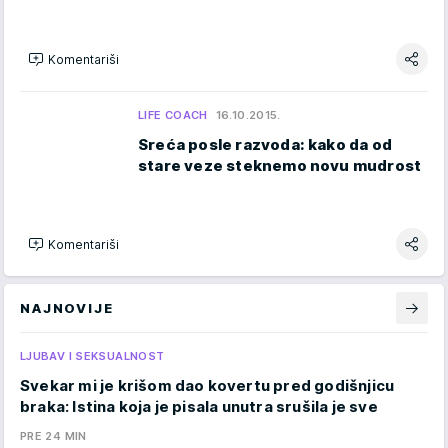
Komentariši
LIFE COACH
16.10.2015.
Sreća posle razvoda: kako da od
stare veze steknemo novu mudrost
Komentariši
NAJNOVIJE
LJUBAV I SEKSUALNOST
Svekar mi je krišom dao kovertu pred godišnjicu
braka: Istina koja je pisala unutra srušila je sve
PRE 24 MIN