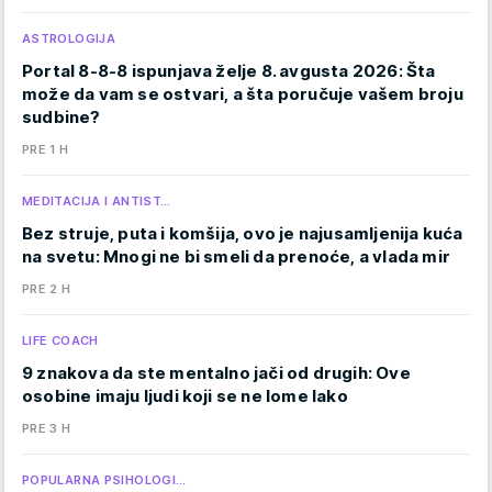
ASTROLOGIJA
Portal 8-8-8 ispunjava želje 8. avgusta 2026: Šta
može da vam se ostvari, a šta poručuje vašem broju
sudbine?
PRE 1 H
MEDITACIJA I ANTIST…
Bez struje, puta i komšija, ovo je najusamljenija kuća
na svetu: Mnogi ne bi smeli da prenoće, a vlada mir
PRE 2 H
LIFE COACH
9 znakova da ste mentalno jači od drugih: Ove
osobine imaju ljudi koji se ne lome lako
PRE 3 H
POPULARNA PSIHOLOGI…