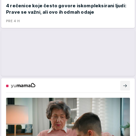
4 rečenice koje često govore iskompleksirani ljudi:
Prave se važni, ali ovo ih odmah odaje
PRE 4 H