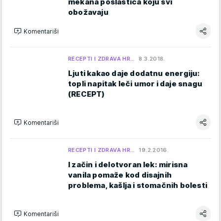
mekana poslastica koju svi
obožavaju
Komentariši
RECEPTI I ZDRAVA HR…
8.3.2018.
Ljuti kakao daje dodatnu energiju:
topli napitak leči umor i daje snagu
(RECEPT)
Komentariši
RECEPTI I ZDRAVA HR…
19.2.2016.
I začin i delotvoran lek: mirisna
vanila pomaže kod disajnih
problema, kašlja i stomačnih bolesti
Komentariši