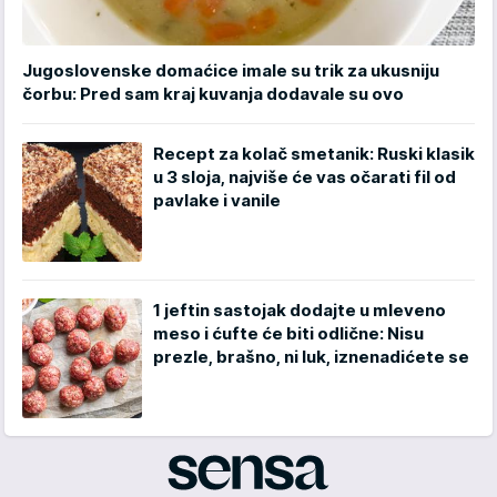
Jugoslovenske domaćice imale su trik za ukusniju
čorbu: Pred sam kraj kuvanja dodavale su ovo
Recept za kolač smetanik: Ruski klasik
u 3 sloja, najviše će vas očarati fil od
pavlake i vanile
1 jeftin sastojak dodajte u mleveno
meso i ćufte će biti odlične: Nisu
prezle, brašno, ni luk, iznenadićete se