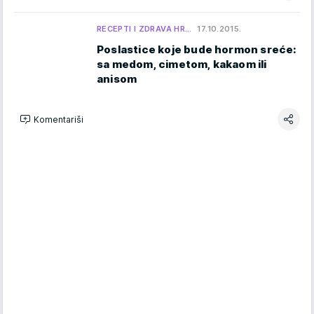
RECEPTI I ZDRAVA HR…
17.10.2015.
Poslastice koje bude hormon sreće:
sa medom, cimetom, kakaom ili
anisom
Komentariši