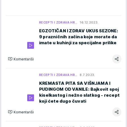
RECEPTI I ZDRAVA HR…
16.12.2023.
EGZOTIČAN I ZDRAV UKUS SEZONE:
9 prazničnih začina koje morate da
imate u kuhinji za specijalne prilike
Komentariši
RECEPTI I ZDRAVA HR…
8.7.2023.
KREMASTA PITA SA VIŠNJAMA I
PUDINGOM OD VANILE: Bajkovit spoj
kiselkastog i nežno slatkog - recept
koji ćete dugo čuvati
Komentariši