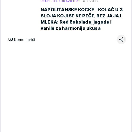
RECEPTI I ZDRAVA HR…
6.2.2022.
NAPOLITANSKE KOCKE - KOLAČ U 3
SLOJA KOJI SE NE PEČE, BEZ JAJA I
MLEKA: Red čokolade, jagode i
vanile za harmoniju ukusa
Komentariši