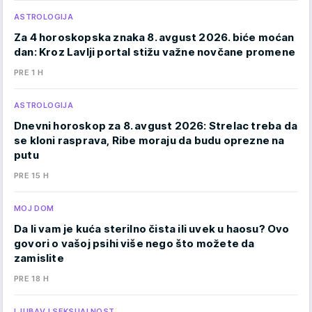
ASTROLOGIJA
Za 4 horoskopska znaka 8. avgust 2026. biće moćan
dan: Kroz Lavlji portal stižu važne novčane promene
PRE 1 H
ASTROLOGIJA
Dnevni horoskop za 8. avgust 2026: Strelac treba da
se kloni rasprava, Ribe moraju da budu oprezne na
putu
PRE 15 H
MOJ DOM
Da li vam je kuća sterilno čista ili uvek u haosu? Ovo
govori o vašoj psihi više nego što možete da
zamislite
PRE 18 H
LJUBAV I SEKSUALNOST