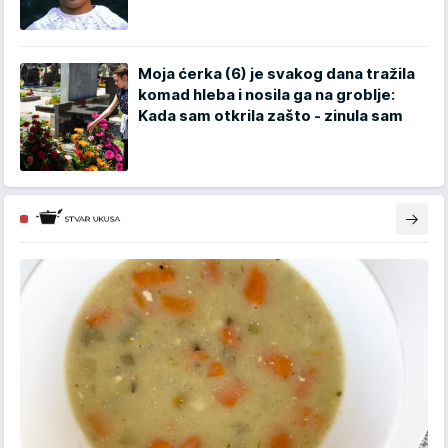
Moja ćerka (6) je svakog dana tražila
komad hleba i nosila ga na groblje:
Kada sam otkrila zašto - zinula sam