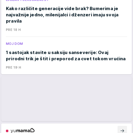
Kako različite generacije vide brak? Bumerima je
najvažnije jedno, milenijalci i dženzeri imaju svoja
pravila
PRE 18 H
MOJ DOM
1 sastojak stavite u saksiju sanseverije: Ovaj
prirodni trik je štit i preporod za cvet tokom vrućina
PRE 19 H