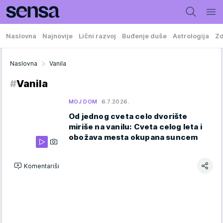
Naslovna
Najnovije
Lični razvoj
Buđenje duše
Astrologija
Zd
Naslovna
Vanila
#
Vanila
MOJ DOM
6.7.2026.
Od jednog cveta celo dvorište
miriše na vanilu: Cveta celog leta i
obožava mesta okupana suncem
Komentariši