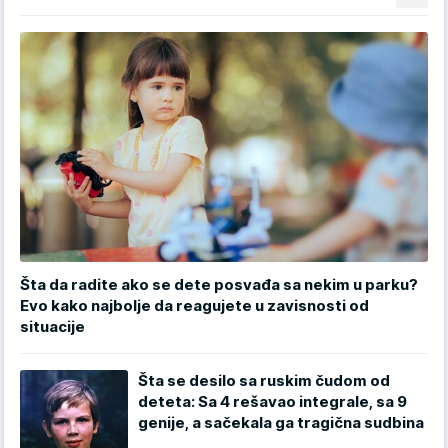
Šta da radite ako se dete posvađa sa nekim u parku?
Evo kako najbolje da reagujete u zavisnosti od
situacije
Šta se desilo sa ruskim čudom od
deteta: Sa 4 rešavao integrale, sa 9
genije, a sačekala ga tragična sudbina