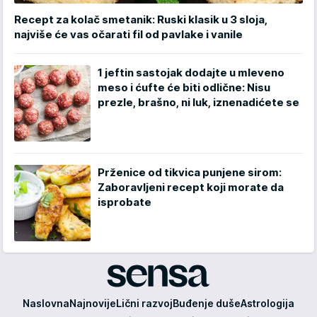
Recept za kolač smetanik: Ruski klasik u 3 sloja,
najviše će vas očarati fil od pavlake i vanile
1 jeftin sastojak dodajte u mleveno
meso i ćufte će biti odlične: Nisu
prezle, brašno, ni luk, iznenadićete se
Prženice od tikvica punjene sirom:
Zaboravljeni recept koji morate da
isprobate
Sensa
Naslovna
Najnovije
Lični razvoj
Buđenje duše
Astrologija