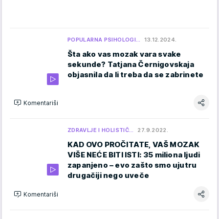
POPULARNA PSIHOLOGI…
13.12.2024.
Šta ako vas mozak vara svake
sekunde? Tatjana Černigovskaja
objasnila da li treba da se zabrinete
Komentariši
ZDRAVLJE I HOLISTIČ…
27.9.2022.
KAD OVO PROČITATE, VAŠ MOZAK
VIŠE NEĆE BITI ISTI: 35 miliona ljudi
zapanjeno – evo zašto smo ujutru
drugačiji nego uveče
Komentariši