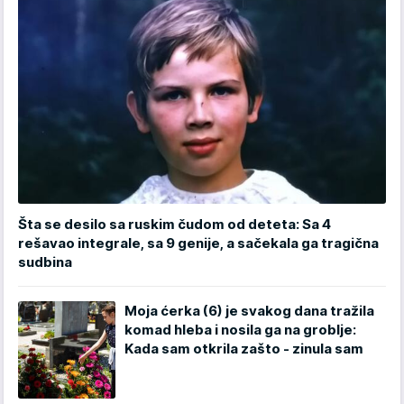
Šta se desilo sa ruskim čudom od deteta: Sa 4
rešavao integrale, sa 9 genije, a sačekala ga tragična
sudbina
Moja ćerka (6) je svakog dana tražila
komad hleba i nosila ga na groblje:
Kada sam otkrila zašto - zinula sam