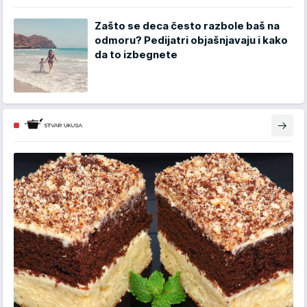
Zašto se deca često razbole baš na
odmoru? Pedijatri objašnjavaju i kako
da to izbegnete