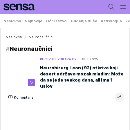
Naslovna
Najnovije
Lični razvoj
Buđenje duše
Astrologija
Zd
Naslovna
Neuronaučnici
#
Neuronaučnici
RECEPTI I ZDRAVA HR…
18.8.2025.
Neurohirurg Leon (92) otkriva koji
desert održava mozak mladim: Može
da se jede svakog dana, ali ima 1
uslov
Komentariši