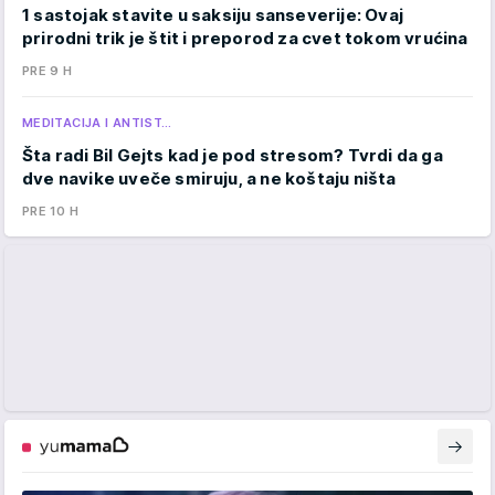
1 sastojak stavite u saksiju sanseverije: Ovaj
prirodni trik je štit i preporod za cvet tokom vrućina
PRE 9 H
MEDITACIJA I ANTIST…
Šta radi Bil Gejts kad je pod stresom? Tvrdi da ga
dve navike uveče smiruju, a ne koštaju ništa
PRE 10 H