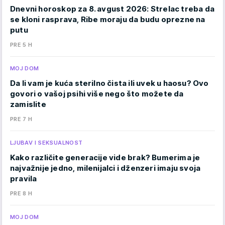
Dnevni horoskop za 8. avgust 2026: Strelac treba da
se kloni rasprava, Ribe moraju da budu oprezne na
putu
PRE 5 H
MOJ DOM
Da li vam je kuća sterilno čista ili uvek u haosu? Ovo
govori o vašoj psihi više nego što možete da
zamislite
PRE 7 H
LJUBAV I SEKSUALNOST
Kako različite generacije vide brak? Bumerima je
najvažnije jedno, milenijalci i dženzeri imaju svoja
pravila
PRE 8 H
MOJ DOM