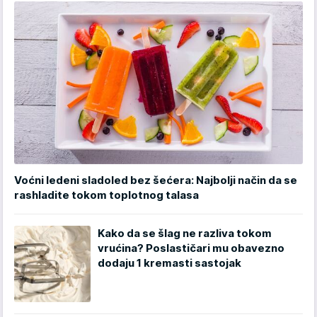
Voćni ledeni sladoled bez šećera: Najbolji način da se
rashladite tokom toplotnog talasa
Kako da se šlag ne razliva tokom
vrućina? Poslastičari mu obavezno
dodaju 1 kremasti sastojak