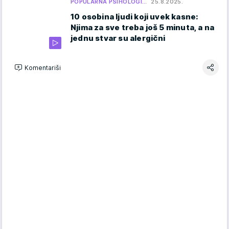
POPULARNA PSIHOLOGI…
25.8.2025.
10 osobina ljudi koji uvek kasne:
Njima za sve treba još 5 minuta, a na
jednu stvar su alergični
Komentariši