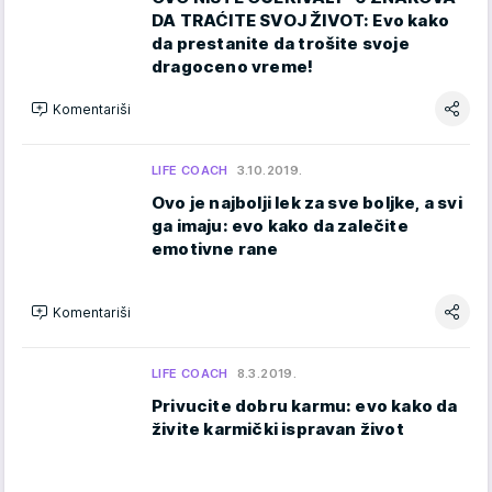
DA TRAĆITE SVOJ ŽIVOT: Evo kako
da prestanite da trošite svoje
dragoceno vreme!
Komentariši
LIFE COACH
3.10.2019.
Ovo je najbolji lek za sve boljke, a svi
ga imaju: evo kako da zalečite
emotivne rane
Komentariši
LIFE COACH
8.3.2019.
Privucite dobru karmu: evo kako da
živite karmički ispravan život