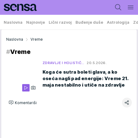
Naslovna
Najnovije
Lični razvoj
Buđenje duše
Astrologija
Zd
Naslovna
Vreme
#
Vreme
ZDRAVLJE I HOLISTIČ…
20.5.2026.
Koga će sutra boleti glava, a ko
oseća nagli pad energije: Vreme 21.
maja nestabilno i utiče na zdravlje
Komentariši