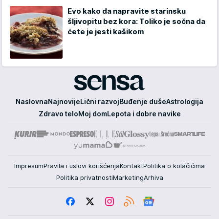
Evo kako da napravite starinsku
šljivopitu bez kora: Toliko je sočna da
ćete je jesti kašikom
Sensa
Naslovna
Najnovije
Lični razvoj
Buđenje duše
Astrologija
Zdravo telo
Moj dom
Lepota i dobre navike
Impresum
Pravila i uslovi korišćenja
Kontakt
Politika o kolačićima
Politika privatnosti
Marketing
Arhiva