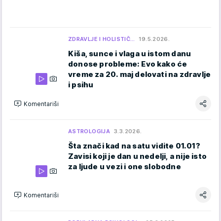
ZDRAVLJE I HOLISTIČ…
19.5.2026.
Kiša, sunce i vlaga u istom danu
donose probleme: Evo kako će
vreme za 20. maj delovati na zdravlje
i psihu
Komentariši
ASTROLOGIJA
3.3.2026.
Šta znači kad na satu vidite 01.01?
Zavisi koji je dan u nedelji, a nije isto
za ljude u vezi i one slobodne
Komentariši