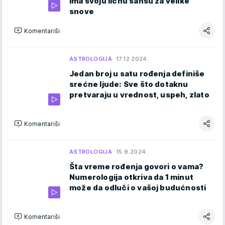
ima svoju ličnu šansu za velike
snove
Komentariši
ASTROLOGIJA
17.12.2024.
Jedan broj u satu rođenja definiše
srećne ljude: Sve što dotaknu
pretvaraju u vrednost, uspeh, zlato
Komentariši
ASTROLOGIJA
15.9.2024.
Šta vreme rođenja govori o vama?
Numerologija otkriva da 1 minut
može da odluči o vašoj budućnosti
Komentariši