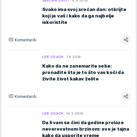
SREĆAN ŽIVOT
4.9.2018.
Svako ima svoj srećan dan: otkrijte
koji je vaš i kako da ga najbolje
iskoristite
Komentariši
LIFE COACH
7.8.2018.
Kako da ne zanemarite sebe:
pronađite šta je to što vas koči da
živite život kakav želite
Komentariši
LIFE COACH
14.3.2018.
Da li vam se čini da godine prolaze
neverovatnom brzinom: ovo je tajna
kako da usporite vreme