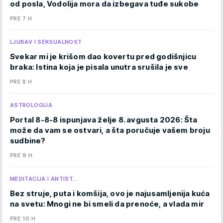
od posla, Vodolija mora da izbegava tuđe sukobe
PRE 7 H
LJUBAV I SEKSUALNOST
Svekar mi je krišom dao kovertu pred godišnjicu
braka: Istina koja je pisala unutra srušila je sve
PRE 8 H
ASTROLOGIJA
Portal 8-8-8 ispunjava želje 8. avgusta 2026: Šta
može da vam se ostvari, a šta poručuje vašem broju
sudbine?
PRE 9 H
MEDITACIJA I ANTIST…
Bez struje, puta i komšija, ovo je najusamljenija kuća
na svetu: Mnogi ne bi smeli da prenoće, a vlada mir
PRE 10 H