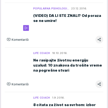
POPULARNA PSIHOLOGI…
23.12.2016.
(VIDEO) DA LI STE ZNALI? Od poraza
se ne umire!
Komentariši
LIFE COACH
18.10.2016.
Ne rasipajte životnu energiju
uzalud: 10 znakova da trošite vreme
na pogrešne stvari
Komentariši
LIFE COACH
1.9.2016.
8 citata za život sa svrhom: izbor