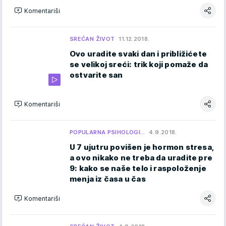
Komentariši
SREĆAN ŽIVOT
11.12.2018.
Ovo uradite svaki dan i približićete
se velikoj sreći: trik koji pomaže da
ostvarite san
Komentariši
POPULARNA PSIHOLOGI…
4.9.2018.
U 7 ujutru povišen je hormon stresa,
a ovo nikako ne treba da uradite pre
9: kako se naše telo i raspoloženje
menja iz časa u čas
Komentariši