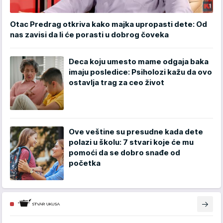
Otac Predrag otkriva kako majka upropasti dete: Od
nas zavisi da li će porasti u dobrog čoveka
Deca koju umesto mame odgaja baka
imaju posledice: Psiholozi kažu da ovo
ostavlja trag za ceo život
Ove veštine su presudne kada dete
polazi u školu: 7 stvari koje će mu
pomoći da se dobro snađe od
početka