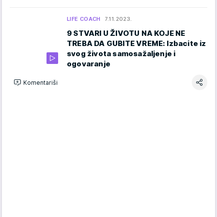
LIFE COACH
7.11.2023.
9 STVARI U ŽIVOTU NA KOJE NE
TREBA DA GUBITE VREME: Izbacite iz
svog života samosažaljenje i
ogovaranje
Komentariši