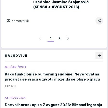
urednice Jasmine Stojanović
(SENSA + AVGUST 2016)
Komentariši
1
2
NAJNOVIJE
SREĆAN ŽIVOT
Kako funkcioniše bumerang sudbine: Neverovatna
priča šta se vraća u život i može da se obije o glavu
PRE 6 H
ASTROLOGIJA
Dnevni horoskop za 7. avgust 2026: Blizanci izgaraju