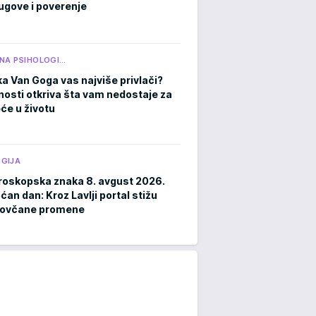
ugove i poverenje
NA PSIHOLOGI…
ka Van Goga vas najviše privlači?
čnosti otkriva šta vam nedostaje za
eće u životu
GIJA
roskopska znaka 8. avgust 2026.
an dan: Kroz Lavlji portal stižu
novčane promene