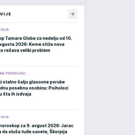
VIJE
GIJA
p Tamare Globe za nedelju od 10.
avgusta 2026: Kome stiže nova
ko rešava veliki problem
NA PSIHOLOGI…
ji stalno šalju glasovne poruke
ednu posebnu osobinu: Psiholozi
u šta ih izdvaja
GIJA
horoskop za 9. avgust 2026: Jarac
a da sluša tuđe savete, Škorpija