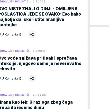
DRAVLJE I HOLISTIČ…
2.7.2022.
OVO NISTE ZNALI O DINJI - OMILJENA
POSLASTICA JEDE SE OVAKO: Evo kako
najbolje da iskoristite hranljive
sastojke
Komentariši
DRAVLJE I HOLISTIČ…
8.8.2019.
Ovo voće snižava pritisak i sprečava
infekcije: njegovo seme je neverovatno
lekovito
Komentariši
DRAVLJE I HOLISTIČ…
25.8.2017.
Hrana kao lek: 6 razloga zbog čega
treba da jedemo dinju