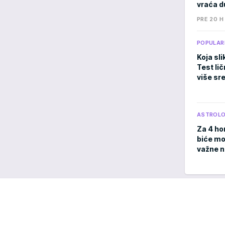
vraća d
PRE 20 H
POPULAR
Koja sli
Test li
više sr
ASTROLO
Za 4 ho
biće moć
važne 