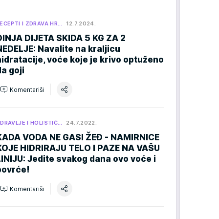
ECEPTI I ZDRAVA HR…
12.7.2024.
DINJA DIJETA SKIDA 5 KG ZA 2
NEDELJE: Navalite na kraljicu
hidratacije, voće koje je krivo optuženo
da goji
Komentariši
DRAVLJE I HOLISTIČ…
24.7.2022.
KADA VODA NE GASI ŽEĐ - NAMIRNICE
KOJE HIDRIRAJU TELO I PAZE NA VAŠU
LINIJU: Jedite svakog dana ovo voće i
povrće!
Komentariši