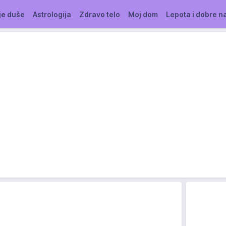
je duše
Astrologija
Zdravo telo
Moj dom
Lepota i dobre n