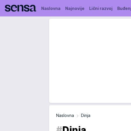
Naslovna
Najnovije
Lični razvoj
Buđen
Naslovna
Dinja
#
Dinja