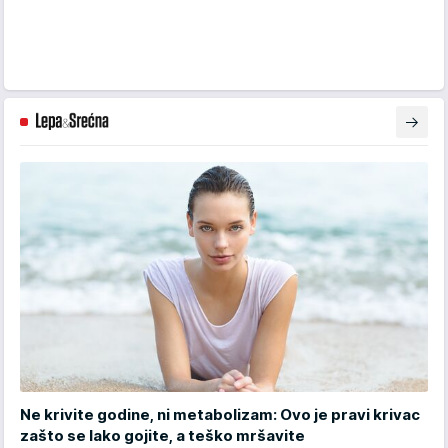
Ne krivite godine, ni metabolizam: Ovo je pravi krivac
zašto se lako gojite, a teško mršavite