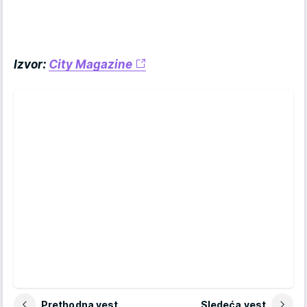
Izvor:
City Magazine
Prethodna vest
Sledeća vest