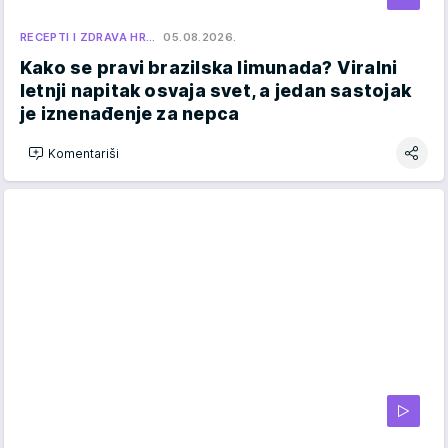
RECEPTI I ZDRAVA HR…
05.08.2026.
Kako se pravi brazilska limunada? Viralni
letnji napitak osvaja svet, a jedan sastojak
je iznenađenje za nepca
Komentariši