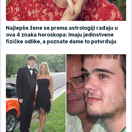
Najlepše žene se prema astrologiji rađaju u
ova 4 znaka horoskopa: Imaju jedinstvene
fizičke odlike, a poznate dame to potvrđuju