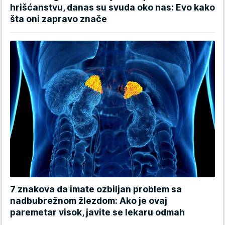
hrišćanstvu, danas su svuda oko nas: Evo kako
šta oni zapravo znače
7 znakova da imate ozbiljan problem sa
nadbubrežnom žlezdom: Ako je ovaj
paremetar visok, javite se lekaru odmah