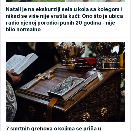
Natali je na ekskurziji sela u kola sa kolegom i
nikad se više nije vratila kući: Ono što je ubica
radio njenoj porodici punih 20 godina - nije
bilo normalno
7 smrtnih grehova o kojima se priča u