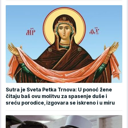
Sutra je Sveta Petka Trnova: U ponoć žene
čitaju baš ovu molitvu za spasenje duše i
sreću porodice, izgovara se iskreno i u miru