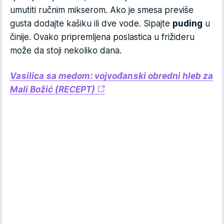
umutiti ručnim mikserom. Ako je smesa previše
gusta dodajte kašiku ili dve vode. Sipajte
puding
u
činije. Ovako pripremljena poslastica u frižideru
može da stoji nekoliko dana.
Vasilica sa medom: vojvođanski obredni hleb za
Mali Božić (RECEPT)