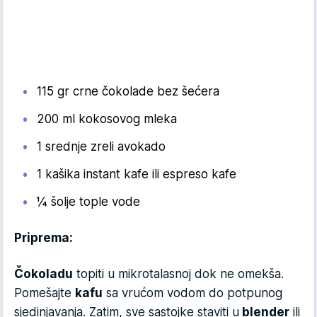
115 gr crne čokolade bez šećera
200 ml kokosovog mleka
1 srednje zreli avokado
1 kašika instant kafe ili espreso kafe
¼ šolje tople vode
Priprema:
Čokoladu
topiti u mikrotalasnoj dok ne omekša.
Pomešajte
kafu
sa vrućom vodom do potpunog
sjedinjavanja. Zatim, sve sastojke staviti u
blender
ili