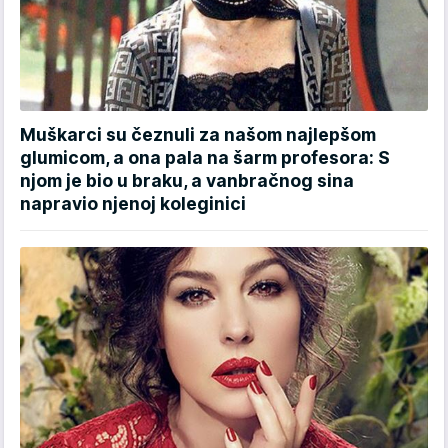
Muškarci su čeznuli za našom najlepšom
glumicom, a ona pala na šarm profesora: S
njom je bio u braku, a vanbračnog sina
napravio njenoj koleginici