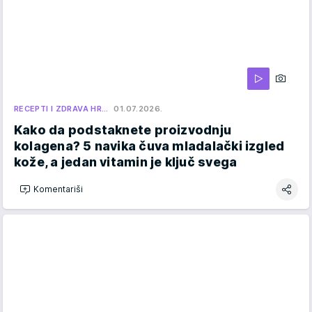
RECEPTI I ZDRAVA HR…
01.07.2026.
Kako da podstaknete proizvodnju
kolagena? 5 navika čuva mladalački izgled
kože, a jedan vitamin je ključ svega
Komentariši