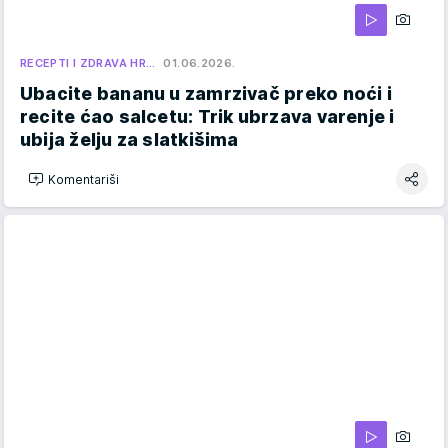
RECEPTI I ZDRAVA HR…
01.06.2026.
Ubacite bananu u zamrzivač preko noći i
recite ćao salcetu: Trik ubrzava varenje i
ubija želju za slatkišima
Komentariši