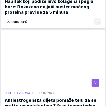
Napitak koji podiže nivo kolagena i pegla
bore: Dokazano najjači buster moćnog
proteina pravi se za 5 minuta
Komentariši
RECEPTI I ZDRAVA HR…
22.07.2026.
Antiestrogenska dijeta pomaže telu da se
vrati u ravnotežu: Ima 3 faze i samo jedno