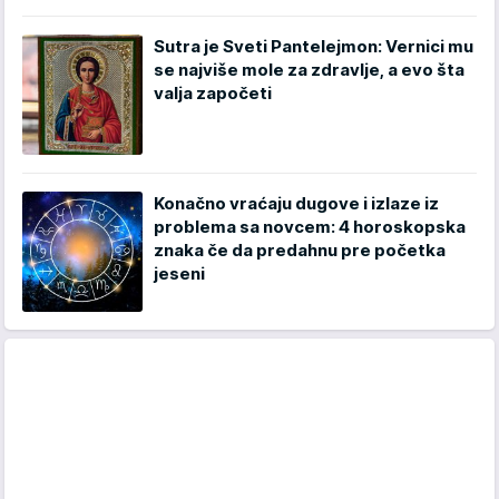
Sutra je Sveti Pantelejmon: Vernici mu
se najviše mole za zdravlje, a evo šta
valja započeti
Konačno vraćaju dugove i izlaze iz
problema sa novcem: 4 horoskopska
znaka če da predahnu pre početka
jeseni