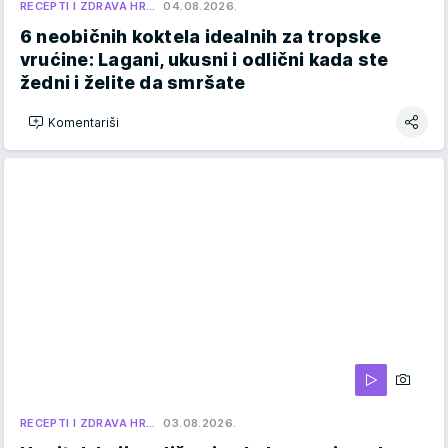
RECEPTI I ZDRAVA HR…
04.08.2026.
6 neobičnih koktela idealnih za tropske
vrućine: Lagani, ukusni i odlični kada ste
žedni i želite da smršate
Komentariši
RECEPTI I ZDRAVA HR…
03.08.2026.