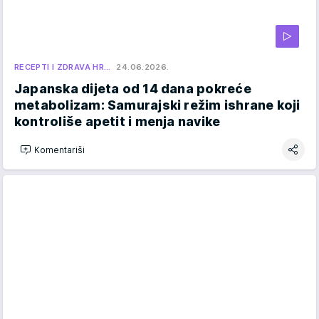
RECEPTI I ZDRAVA HR…
24.06.2026.
Japanska dijeta od 14 dana pokreće
metabolizam: Samurajski režim ishrane koji
kontroliše apetit i menja navike
Komentariši