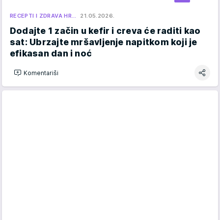
RECEPTI I ZDRAVA HR…
21.05.2026.
Dodajte 1 začin u kefir i creva će raditi kao
sat: Ubrzajte mršavljenje napitkom koji je
efikasan dan i noć
Komentariši