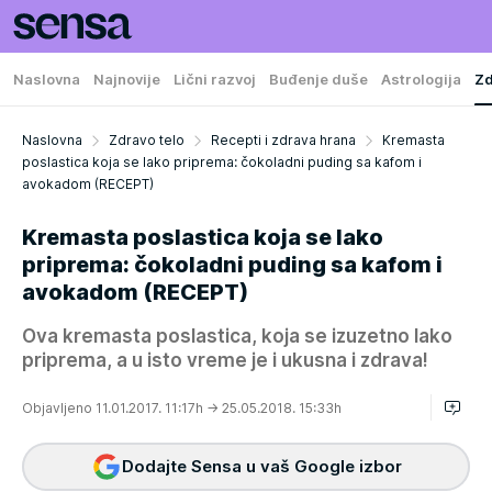
Naslovna
Najnovije
Lični razvoj
Buđenje duše
Astrologija
Zd
Naslovna
Zdravo telo
Recepti i zdrava hrana
Kremasta
poslastica koja se lako priprema: čokoladni puding sa kafom i
avokadom (RECEPT)
Kremasta poslastica koja se lako
priprema: čokoladni puding sa kafom i
avokadom (RECEPT)
Ova kremasta poslastica, koja se izuzetno lako
priprema, a u isto vreme je i ukusna i zdrava!
Objavljeno 11.01.2017. 11:17h
→ 25.05.2018. 15:33h
Dodajte Sensa u vaš Google izbor