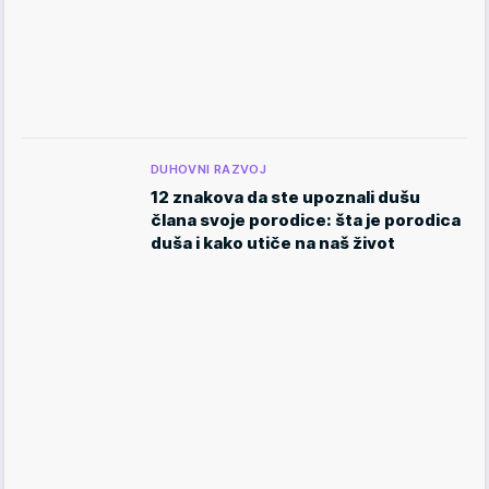
DUHOVNI RAZVOJ
12 znakova da ste upoznali dušu
člana svoje porodice: šta je porodica
duša i kako utiče na naš život