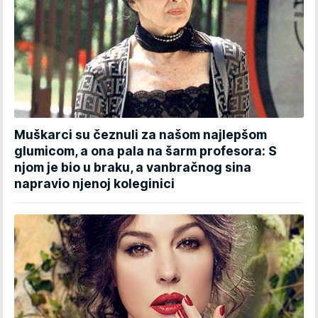
Muškarci su čeznuli za našom najlepšom
glumicom, a ona pala na šarm profesora: S
njom je bio u braku, a vanbračnog sina
napravio njenoj koleginici