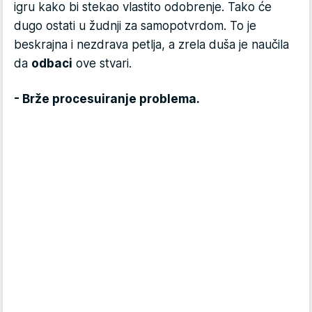
igru kako bi stekao vlastito odobrenje. Tako će
dugo ostati u žudnji za samopotvrdom. To je
beskrajna i nezdrava petlja, a zrela duša je naučila
da
odbaci
ove stvari.
- Brže procesuiranje problema.