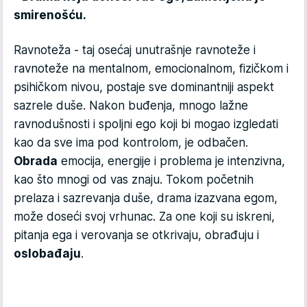
smirenošću.
Ravnoteža - taj osećaj unutrašnje ravnoteže i
ravnoteže na mentalnom, emocionalnom, fizičkom i
psihičkom nivou, postaje sve dominantniji aspekt
sazrele duše. Nakon buđenja, mnogo lažne
ravnodušnosti i spoljni ego koji bi mogao izgledati
kao da sve ima pod kontrolom, je odbačen.
Obrada
emocija, energije i problema je intenzivna,
kao što mnogi od vas znaju. Tokom početnih
prelaza i sazrevanja duše, drama izazvana egom,
može doseći svoj vrhunac. Za one koji su iskreni,
pitanja ega i verovanja se otkrivaju, obrađuju i
oslobađaju
.