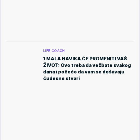
LIFE COACH
1 MALA NAVIKA ĆE PROMENITI VAŠ
ŽIVOT: Ovo treba da vežbate svakog
dana i počeće da vam se dešavaju
čudesne stvari