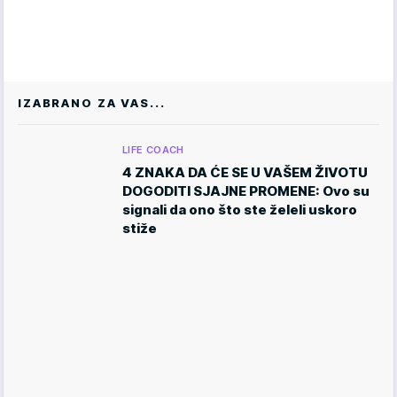
IZABRANO ZA VAS...
LIFE COACH
4 ZNAKA DA ĆE SE U VAŠEM ŽIVOTU
DOGODITI SJAJNE PROMENE: Ovo su
signali da ono što ste želeli uskoro
stiže