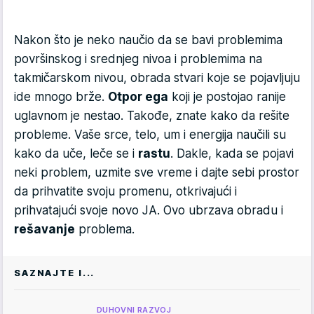
Nakon što je neko naučio da se bavi problemima
površinskog i srednjeg nivoa i problemima na
takmičarskom nivou, obrada stvari koje se pojavljuju
ide mnogo brže.
Otpor ega
koji je postojao ranije
uglavnom je nestao. Takođe, znate kako da rešite
probleme. Vaše srce, telo, um i energija naučili su
kako da uče, leče se i
rastu
. Dakle, kada se pojavi
neki problem, uzmite sve vreme i dajte sebi prostor
da prihvatite svoju promenu, otkrivajući i
prihvatajući svoje novo JA. Ovo ubrzava obradu i
rešavanje
problema.
SAZNAJTE I...
DUHOVNI RAZVOJ