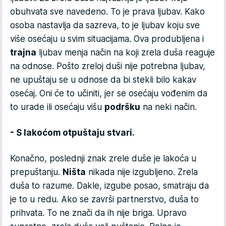
obuhvata sve navedeno. To je prava ljubav. Kako
osoba nastavlja da sazreva, to je ljubav koju sve
više osećaju u svim situacijama. Ova produbljena i
trajna
ljubav menja način na koji zrela duša reaguje
na odnose. Pošto zreloj duši nije potrebna ljubav,
ne upuštaju se u odnose da bi stekli bilo kakav
osećaj. Oni će to učiniti, jer se osećaju vođenim da
to urade ili osećaju višu
podršku
na neki način.
- S lakoćom otpuštaju stvari.
Konačno, poslednji znak zrele duše je lakoća u
prepuštanju.
Ništa
nikada nije izgubljeno. Zrela
duša to razume. Dakle, izgube posao, smatraju da
je to u redu. Ako se završi partnerstvo, duša to
prihvata. To ne znači da ih nije briga. Upravo