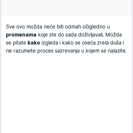
Sve ovo možda neće biti odmah očigledno u
promenama
koje ste do sada doživljavali. Možda
se pitate
kako
izgleda i kako se oseća zrela duša i
ne razumete proces sazrevanja u kojem se nalazite.