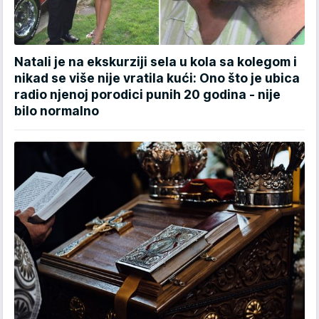
Natali je na ekskurziji sela u kola sa kolegom i
nikad se više nije vratila kući: Ono što je ubica
radio njenoj porodici punih 20 godina - nije
bilo normalno