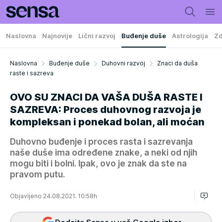
Naslovna
Najnovije
Lični razvoj
Buđenje duše
Astrologija
Zd
Naslovna
Buđenje duše
Duhovni razvoj
Znaci da duša
raste i sazreva
OVO SU ZNACI DA VAŠA DUŠA RASTE I
SAZREVA: Proces duhovnog razvoja je
kompleksan i ponekad bolan, ali moćan
Duhovno buđenje i proces rasta i sazrevanja
naše duše ima određene znake, a neki od njih
mogu biti i bolni. Ipak, ovo je znak da ste na
pravom putu.
Objavljeno 24.08.2021. 10:58h