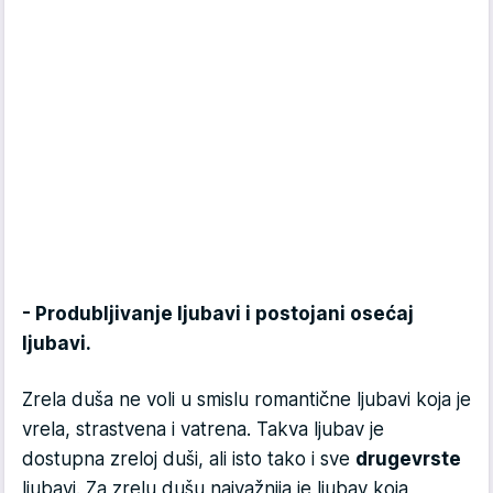
- Produbljivanje ljubavi i postojani osećaj
ljubavi.
Zrela duša ne voli u smislu romantične ljubavi koja je
vrela, strastvena i vatrena. Takva ljubav je
dostupna zreloj duši, ali isto tako i sve
druge
vrste
ljubavi. Za zrelu dušu najvažnija je ljubav koja