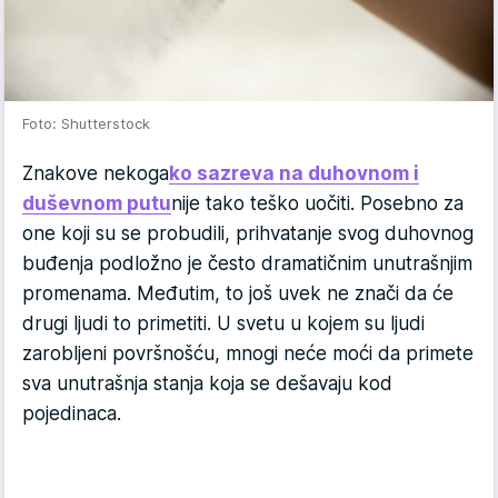
Foto: Shutterstock
Znakove nekoga
ko sazreva na duhovnom i
duševnom putu
nije tako teško uočiti. Posebno za
one koji su se probudili, prihvatanje svog duhovnog
buđenja podložno je često dramatičnim unutrašnjim
promenama. Međutim, to još uvek ne znači da će
drugi ljudi to primetiti. U svetu u kojem su ljudi
zarobljeni površnošću, mnogi neće moći da primete
sva unutrašnja stanja koja se dešavaju kod
pojedinaca.