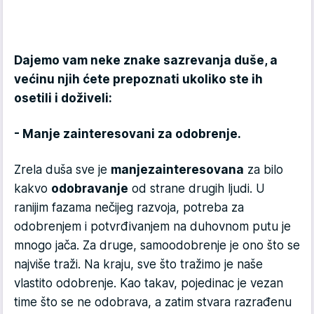
Dajemo vam neke znake sazrevanja duše, a
većinu njih ćete prepoznati ukoliko ste ih
osetili i doživeli:
- Manje zainteresovani za odobrenje.
Zrela duša sve je
manje
zainteresovana
za bilo
kakvo
odobravanje
od strane drugih ljudi. U
ranijim fazama nečijeg razvoja, potreba za
odobrenjem i potvrđivanjem na duhovnom putu je
mnogo jača. Za druge, samoodobrenje je ono što se
najviše traži. Na kraju, sve što tražimo je naše
vlastito odobrenje. Kao takav, pojedinac je vezan
time što se ne odobrava, a zatim stvara razrađenu