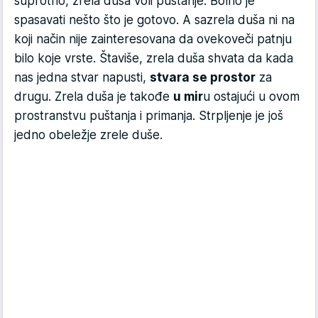
suprotno, zrela duša voli puštanje. Bolno je
spasavati nešto što je gotovo. A sazrela duša ni na
koji način nije zainteresovana da ovekoveči patnju
bilo koje vrste. Štaviše, zrela duša shvata da kada
nas jedna stvar napusti,
stvara se prostor
za
drugu. Zrela duša je takođe
u mir
u ostajući u ovom
prostranstvu puštanja i primanja. Strpljenje je još
jedno obeležje zrele duše.