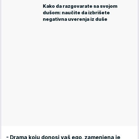
Kako da razgovarate sa svojom
dušom: naučite da izbrišete
negativna uverenja iz duše
- Drama koju donosi vaš ego, zamenjena je