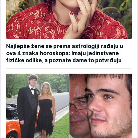
Najlepše žene se prema astrologiji rađaju u
ova 4 znaka horoskopa: Imaju jedinstvene
fizičke odlike, a poznate dame to potvrđuju