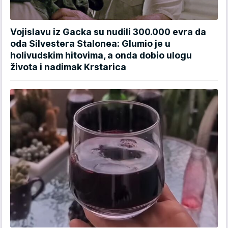
Vojislavu iz Gacka su nudili 300.000 evra da
oda Silvestera Stalonea: Glumio je u
holivudskim hitovima, a onda dobio ulogu
života i nadimak Krstarica