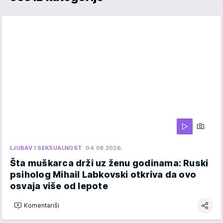
LJUBAV I SEKSUALNOST
04.08.2026.
Šta muškarca drži uz ženu godinama: Ruski
psiholog Mihail Labkovski otkriva da ovo
osvaja više od lepote
Komentariši