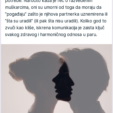
potrebe. Naročito kada je reč o razvedenim
muškarcima, oni su umorni od toga da moraju da
"pogađaju" zašto je njihova partnerka uznemirena ili
"šta su uradili" (ili pak šta nisu uradili). Koliko god to
zvuči kao kliše, iskrena komunikacija je zaista ključ
svakog zdravog i harmoničnog odnosa u paru.