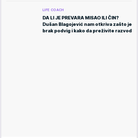
LIFE COACH
DA LI JE PREVARA MISAO ILI ČIN?
Dušan Blagojević nam otkriva zašto je
brak podvig i kako da preživite razvod