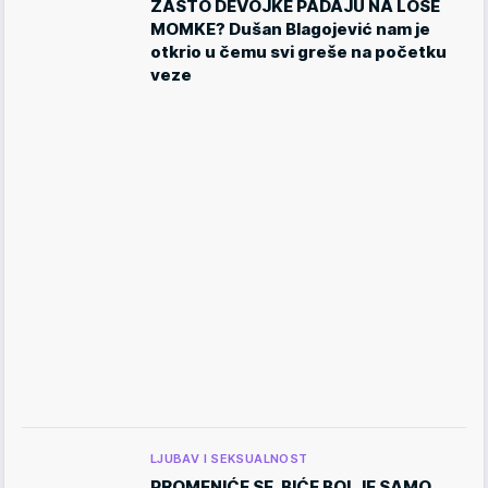
ZAŠTO DEVOJKE PADAJU NA LOŠE
MOMKE? Dušan Blagojević nam je
otkrio u čemu svi greše na početku
veze
LJUBAV I SEKSUALNOST
PROMENIĆE SE, BIĆE BOLJE SAMO