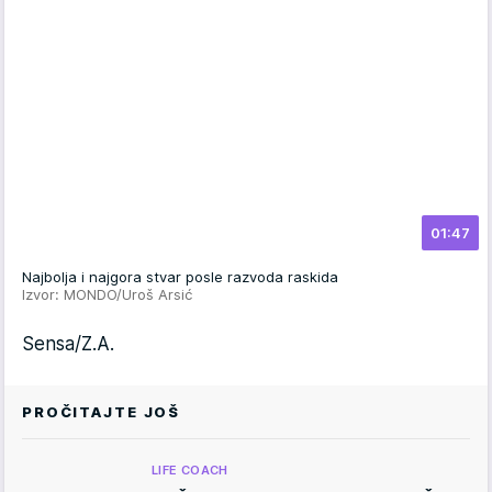
01:47
Najbolja i najgora stvar posle razvoda raskida
Izvor: MONDO/Uroš Arsić
Sensa/Z.A.
PROČITAJTE JOŠ
LIFE COACH