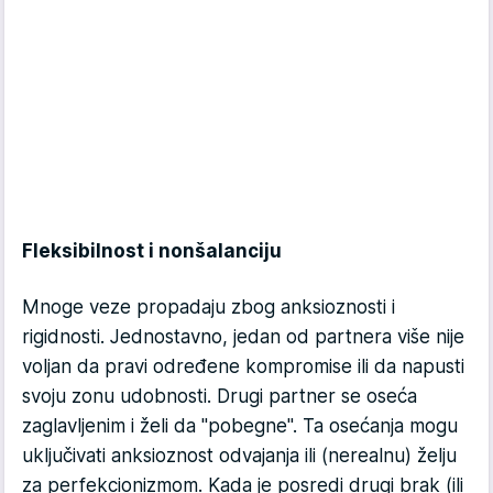
Fleksibilnost i nonšalanciju
Mnoge veze propadaju zbog anksioznosti i
rigidnosti. Jednostavno, jedan od partnera više nije
voljan da pravi određene kompromise ili da napusti
svoju zonu udobnosti. Drugi partner se oseća
zaglavljenim i želi da "pobegne". Ta osećanja mogu
uključivati anksioznost odvajanja ili (nerealnu) želju
za perfekcionizmom. Kada je posredi drugi brak (ili