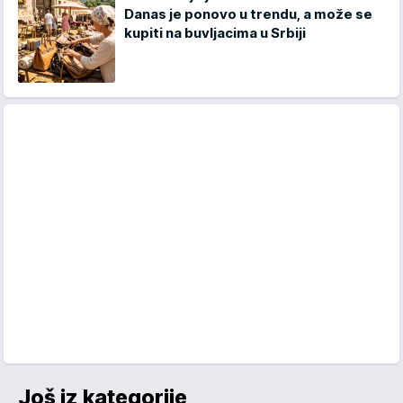
Danas je ponovo u trendu, a može se
kupiti na buvljacima u Srbiji
Još iz kategorije