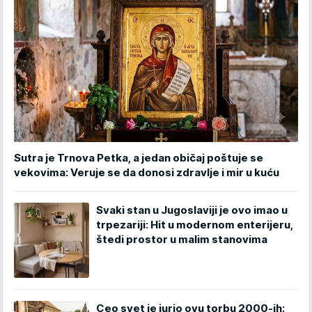
Sutra je Trnova Petka, a jedan običaj poštuje se
vekovima: Veruje se da donosi zdravlje i mir u kuću
Svaki stan u Jugoslaviji je ovo imao u
trpezariji: Hit u modernom enterijeru,
štedi prostor u malim stanovima
Ceo svet je jurio ovu torbu 2000-ih: