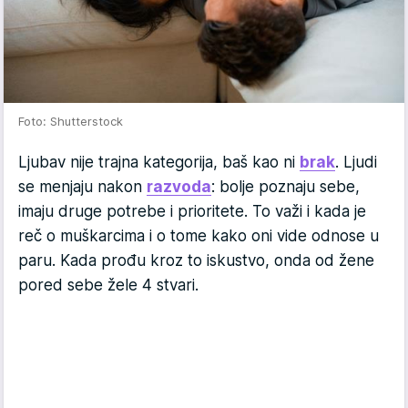
Foto: Shutterstock
Ljubav nije trajna kategorija, baš kao ni
brak
. Ljudi
se menjaju nakon
razvoda
: bolje poznaju sebe,
imaju druge potrebe i prioritete. To važi i kada je
reč o muškarcima i o tome kako oni vide odnose u
paru. Kada prođu kroz to iskustvo, onda od žene
pored sebe žele 4 stvari.