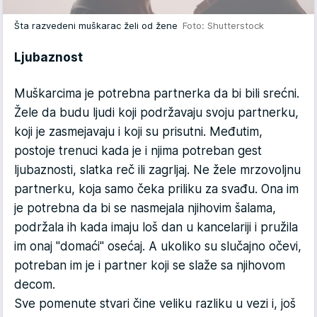
Šta razvedeni muškarac želi od žene
Foto: Shutterstock
Ljubaznost
Muškarcima je potrebna partnerka da bi bili srećni.
Žele da budu ljudi koji podržavaju svoju partnerku,
koji je zasmejavaju i koji su prisutni. Međutim,
postoje trenuci kada je i njima potreban gest
ljubaznosti, slatka reč ili zagrljaj. Ne žele mrzovoljnu
partnerku, koja samo čeka priliku za svađu. Ona im
je potrebna da bi se nasmejala njihovim šalama,
podržala ih kada imaju loš dan u kancelariji i pružila
im onaj "domaći" osećaj. A ukoliko su slučajno očevi,
potreban im je i partner koji se slaže sa njihovom
decom.
Sve pomenute stvari čine veliku razliku u vezi i, još