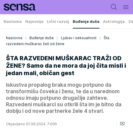
Naslovna
Najnovije
Lični razvoj
Buđenje duše
Astrologija
Zd
Naslovna
Buđenje duše
Ljubav i seksualnost
Šta
razvedeni muškarac želi od žene
ŠTA RAZVEDENI MUŠKARAC TRAŽI OD
ŽENE? Samo da ne mora da joj čita misli i
jedan mali, običan gest
Iskustva propalog braka mogu potpuno da
transformišu čoveka i ženu, te da u narednom
odnosu imaju potpuno drugačije zahteve.
Razvedeni muškarci su otkrili šta im je bitno da
dobiju i od nove partnerke žele 4 stvari.
Objavljeno 07.06.2024. 7:00h