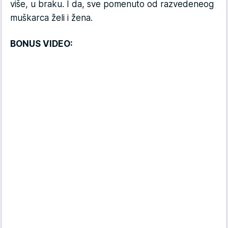
više, u braku. I da, sve pomenuto od razvedeneog
muškarca želi i žena.
BONUS VIDEO: