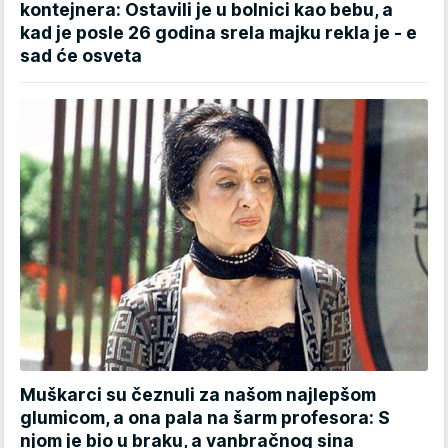
kontejnera: Ostavili je u bolnici kao bebu, a
kad je posle 26 godina srela majku rekla je - e
sad će osveta
Muškarci su čeznuli za našom najlepšom
glumicom, a ona pala na šarm profesora: S
njom je bio u braku, a vanbračnog sina