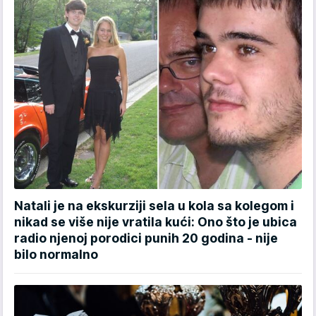
Natali je na ekskurziji sela u kola sa kolegom i
nikad se više nije vratila kući: Ono što je ubica
radio njenoj porodici punih 20 godina - nije
bilo normalno