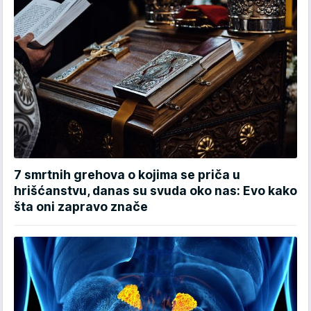
7 smrtnih grehova o kojima se priča u
hrišćanstvu, danas su svuda oko nas: Evo kako
šta oni zapravo znače