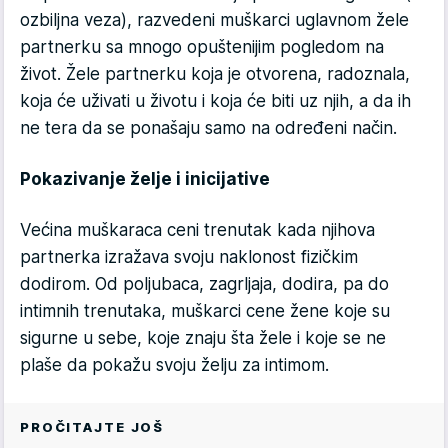
ozbiljna veza), razvedeni muškarci uglavnom žele
partnerku sa mnogo opuštenijim pogledom na
život. Žele partnerku koja je otvorena, radoznala,
koja će uživati u životu i koja će biti uz njih, a da ih
ne tera da se ponašaju samo na određeni način.
Pokazivanje želje i inicijative
Većina muškaraca ceni trenutak kada njihova
partnerka izražava svoju naklonost fizičkim
dodirom. Od poljubaca, zagrljaja, dodira, pa do
intimnih trenutaka, muškarci cene žene koje su
sigurne u sebe, koje znaju šta žele i koje se ne
plaše da pokažu svoju želju za intimom.
PROČITAJTE JOŠ