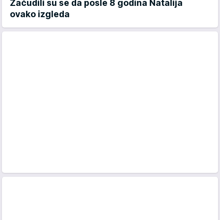
Začudili su se da posle 8 godina Natalija
ovako izgleda