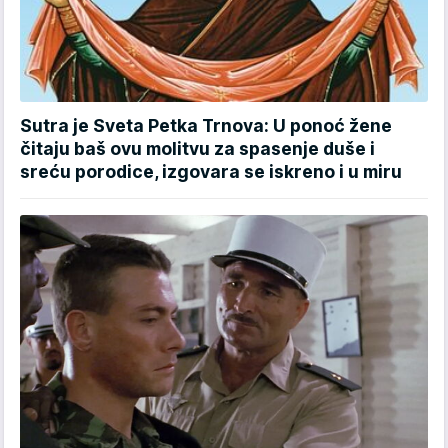
Sutra je Sveta Petka Trnova: U ponoć žene
čitaju baš ovu molitvu za spasenje duše i
sreću porodice, izgovara se iskreno i u miru