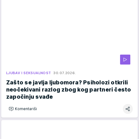
LJUBAV I SEKSUALNOST
30.07.2026.
Zašto se javlja ljubomora? Psiholozi otkrili
neočekivani razlog zbog kog partneri često
započinju svađe
Komentariši