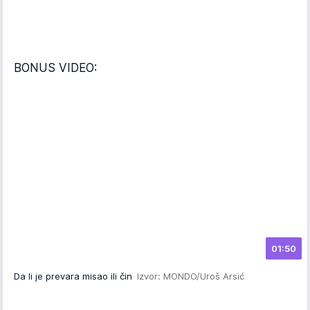
BONUS VIDEO:
01:50
Da li je prevara misao ili čin
Izvor: MONDO/Uroš Arsić