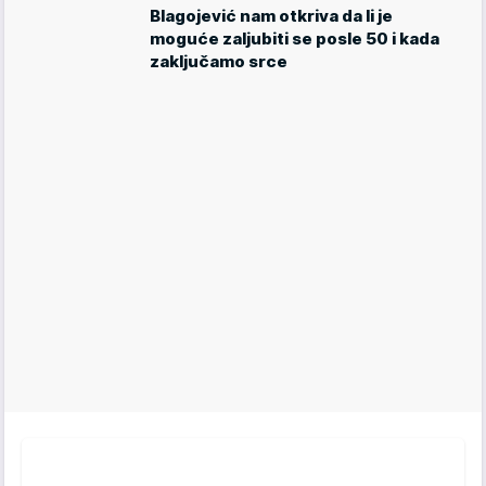
Blagojević nam otkriva da li je
moguće zaljubiti se posle 50 i kada
zaključamo srce