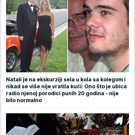
Natali je na ekskurziji sela u kola sa kolegom i
nikad se više nije vratila kući: Ono što je ubica
radio njenoj porodici punih 20 godina - nije
bilo normalno