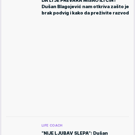
DA LI JE PREVARA MISAO ILI ČIN?
Dušan Blagojević nam otkriva zašto je
brak podvig i kako da preživite razvod
LIFE COACH
"NIJE LJUBAV SLEPA": Dušan