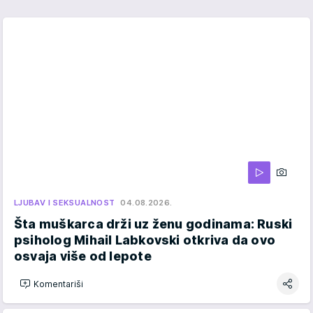
LJUBAV I SEKSUALNOST
04.08.2026.
Šta muškarca drži uz ženu godinama: Ruski
psiholog Mihail Labkovski otkriva da ovo
osvaja više od lepote
Komentariši