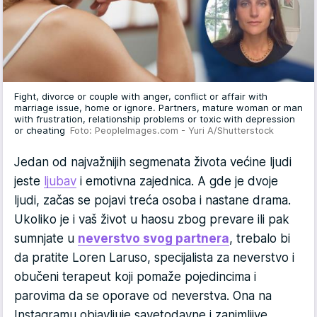
Fight, divorce or couple with anger, conflict or affair with
marriage issue, home or ignore. Partners, mature woman or man
with frustration, relationship problems or toxic with depression
or cheating
Foto: PeopleImages.com - Yuri A/Shutterstock
Jedan od najvažnijih segmenata života većine ljudi
jeste
ljubav
i emotivna zajednica. A gde je dvoje
ljudi, začas se pojavi treća osoba i nastane drama.
Ukoliko je i vaš život u haosu zbog prevare ili pak
sumnjate u
neverstvo svog partnera
, trebalo bi
da pratite Loren Laruso, specijalista za neverstvo i
obučeni terapeut koji pomaže pojedincima i
parovima da se oporave od neverstva. Ona na
Instagramu objavljuje savetodavne i zanimljive