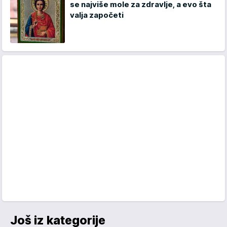
se najviše mole za zdravlje, a evo šta
valja započeti
Još iz kategorije