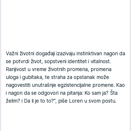
Važni životni događaji izazivaju instinktivan nagon da
se potvrdi život, sopstveni identitet i vitalnost.
Ranjivost u vreme životnih promena, promena
uloga i gubitaka, te straha za opstanak može
nagovestiti unutrašnje egzistencijalne promene. Kao
i nagon da se odgovori na pitanja: Ko sam ja? Šta
želim? i Da li je to to?", piše Loren u svom postu.