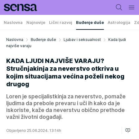
Naslovna
Najnovije
Lični razvoj
Buđenje duše
Astrologija
Zd
Naslovna
Buđenje duše
Ljubav i seksualnost
Kada ljudi
najviše varaju
KADA LJUDI NAJVIŠE VARAJU?
Stručnjakinja za neverstvo otkriva u
kojim situacijama većina poželi nekog
drugog
Loren je specijalistkinja za neverstvo, pomaže
ljudima da prebole prevaru i uči ih kako da je
iskoriste, kaže da neverstvu obično prethode
važni životni događaji.
Objavljeno 25.06.2024. 13:14h