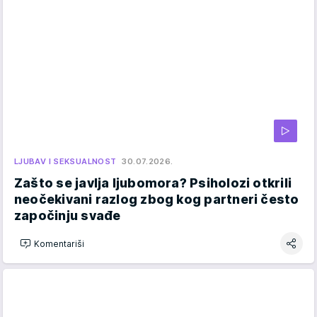
LJUBAV I SEKSUALNOST
30.07.2026.
Zašto se javlja ljubomora? Psiholozi otkrili
neočekivani razlog zbog kog partneri često
započinju svađe
Komentariši