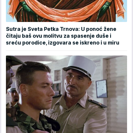
Sutra je Sveta Petka Trnova: U ponoć žene
čitaju baš ovu molitvu za spasenje duše i
sreću porodice, izgovara se iskreno i u miru