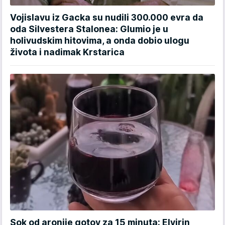
Vojislavu iz Gacka su nudili 300.000 evra da
oda Silvestera Stalonea: Glumio je u
holivudskim hitovima, a onda dobio ulogu
života i nadimak Krstarica
Sok od aronije gotov za 15 minuta: Elvirin