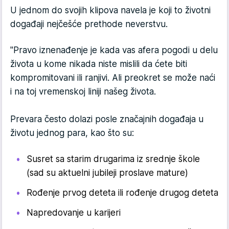
U jednom do svojih klipova navela je koji to životni
događaji nejčešće prethode neverstvu.
"Pravo iznenađenje je kada vas afera pogodi u delu
života u kome nikada niste mislili da ćete biti
kompromitovani ili ranjivi. Ali preokret se može naći
i na toj vremenskoj liniji našeg života.
Prevara često dolazi posle značajnih događaja u
životu jednog para, kao što su:
Susret sa starim drugarima iz srednje škole
(sad su aktuelni jubileji proslave mature)
Rođenje prvog deteta ili rođenje drugog deteta
Napredovanje u karijeri