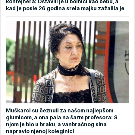
kontejnera: Ostavili je u bolnici kao bebu, a
kad je posle 26 godina srela majku zažalila je
Muškarci su čeznuli za našom najlepšom
glumicom, a ona pala na šarm profesora: S
njom je bio u braku, a vanbračnog sina
napravio njenoj koleginici