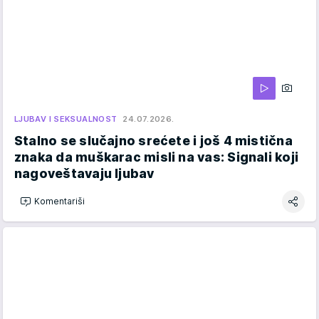
LJUBAV I SEKSUALNOST
24.07.2026.
Stalno se slučajno srećete i još 4 mistična
znaka da muškarac misli na vas: Signali koji
nagoveštavaju ljubav
Komentariši