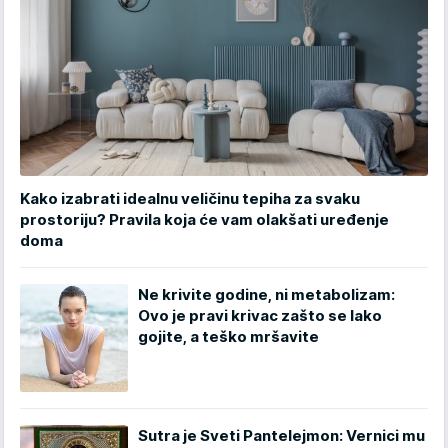
Kako izabrati idealnu veličinu tepiha za svaku
prostoriju? Pravila koja će vam olakšati uređenje
doma
Ne krivite godine, ni metabolizam:
Ovo je pravi krivac zašto se lako
gojite, a teško mršavite
Sutra je Sveti Pantelejmon: Vernici mu