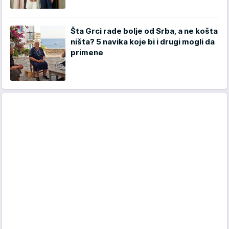
Šta Grci rade bolje od Srba, a ne košta
ništa? 5 navika koje bi i drugi mogli da
primene