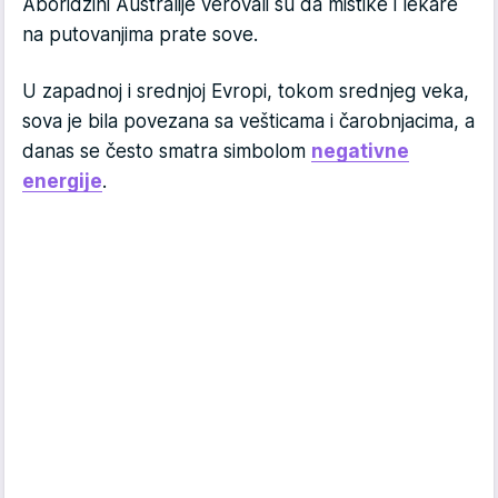
Aboridžini Australije verovali su da mistike i lekare
na putovanjima prate sove.
U zapadnoj i srednjoj Evropi, tokom srednjeg veka,
sova je bila povezana sa vešticama i čarobnjacima, a
danas se često smatra simbolom
negativne
energije
.