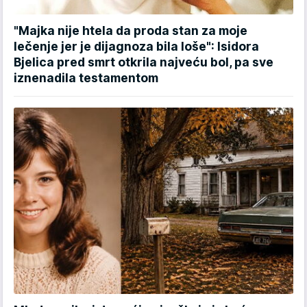
"Majka nije htela da proda stan za moje
lečenje jer je dijagnoza bila loše": Isidora
Bjelica pred smrt otkrila najveću bol, pa sve
iznenadila testamentom