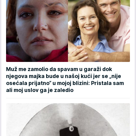
Muž me zamolio da spavam u garaži dok
njegova majka bude u našoj kući jer se „nije
osećala prijatno“ u mojoj blizini: Pristala sam
ali moj uslov ga je zaledio