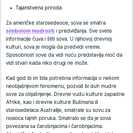
Tajanstvena priroda
Za američke starosedeoce, sova se smatra
simbolom mudrosti
i predviđanja. Sve svete
informacije čuva i štiti sova. U njihovoj drevnoj
kulturi, sova je mogla da predvidi vreme.
Sposobnost sove da vidi noću predstavlja moć da
vidi stvari kada niko drugi ne može.
Kad god bi im bila potrebna informacija o nekom
neobjašnjivom fenomenu, pozvali bi duh mudre
sove za objašnjenje. Drevne vudu kulture zapadne
Afrike, kao i drevne kulture Bušmana ili
starosedelaca Australije, smatrale su sovu za
nosioca tajnih poruka. Smatralo se da je sova
povezana sa čarobnjacima i čarobnjacima.