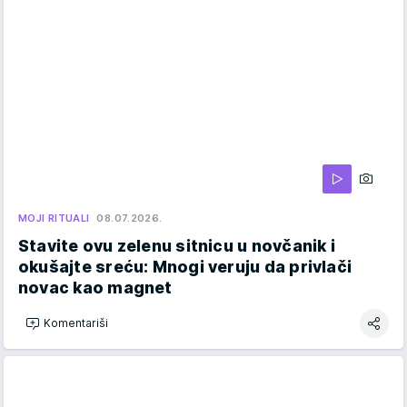
MOJI RITUALI
08.07.2026.
Stavite ovu zelenu sitnicu u novčanik i
okušajte sreću: Mnogi veruju da privlači
novac kao magnet
Komentariši