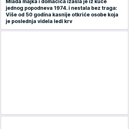
Mlada majka i domaćica izašla je iz kuće
jednog popodneva 1974. i nestala bez traga:
Više od 50 godina kasnije otkriće osobe koja
je poslednja videla ledi krv