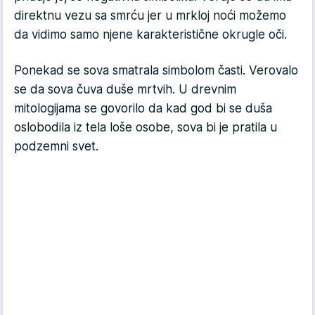
direktnu vezu sa smrću jer u mrkloj noći možemo
da vidimo samo njene karakteristične okrugle oči.
Ponekad se sova smatrala simbolom časti. Verovalo
se da sova čuva duše mrtvih. U drevnim
mitologijama se govorilo da kad god bi se duša
oslobodila iz tela loše osobe, sova bi je pratila u
podzemni svet.