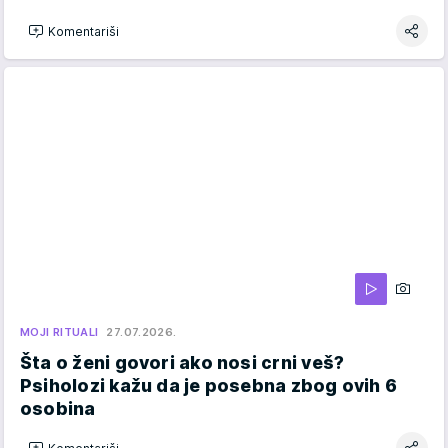
Komentariši
MOJI RITUALI
27.07.2026.
Šta o ženi govori ako nosi crni veš?
Psiholozi kažu da je posebna zbog ovih 6
osobina