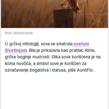
Foto: Shutterstock
U grčkoj mitologiji, sova se smatrala
svetom
životinjom
. Bila je prikazana kao pratilac Atine,
grčke boginje mudrosti. Slika sove korišćena je na
licima novčića, a simbol sove je korišćen za
označavanje bogatstva i statusa, piše AuntiFlo .