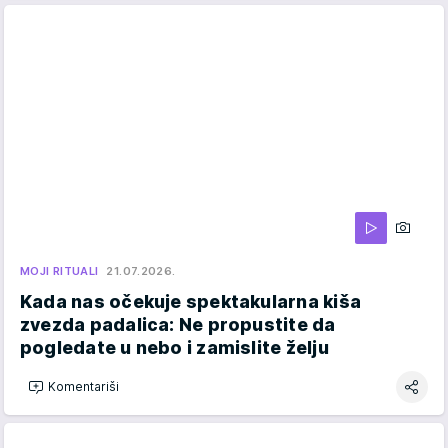
MOJI RITUALI
21.07.2026.
Kada nas očekuje spektakularna kiša
zvezda padalica: Ne propustite da
pogledate u nebo i zamislite želju
Komentariši