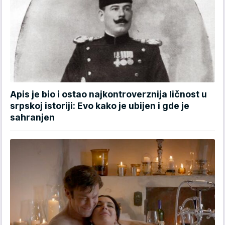
Apis je bio i ostao najkontroverznija ličnost u
srpskoj istoriji: Evo kako je ubijen i gde je
sahranjen