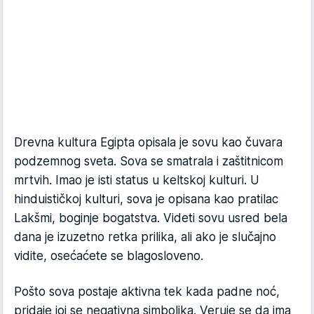
Drevna kultura Egipta opisala je sovu kao čuvara
podzemnog sveta. Sova se smatrala i zaštitnicom
mrtvih. Imao je isti status u keltskoj kulturi. U
hinduističkoj kulturi, sova je opisana kao pratilac
Lakšmi, boginje bogatstva. Videti sovu usred bela
dana je izuzetno retka prilika, ali ako je slučajno
vidite, osećaćete se blagosloveno.
Pošto sova postaje aktivna tek kada padne noć,
pridaje joj se negativna simbolika. Veruje se da ima