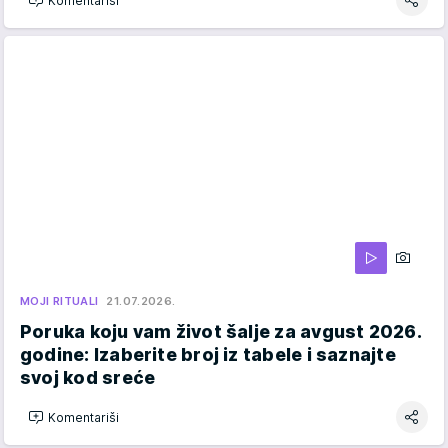
Komentariši
MOJI RITUALI
21.07.2026.
Poruka koju vam život šalje za avgust 2026.
godine: Izaberite broj iz tabele i saznajte
svoj kod sreće
Komentariši