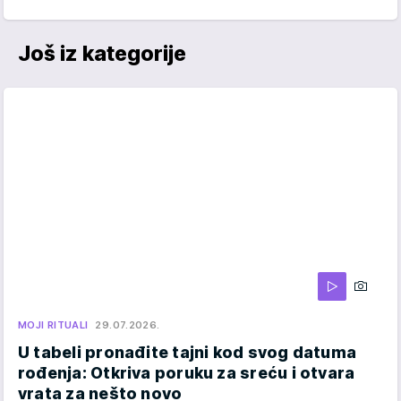
Još iz kategorije
MOJI RITUALI
29.07.2026.
U tabeli pronađite tajni kod svog datuma
rođenja: Otkriva poruku za sreću i otvara
vrata za nešto novo