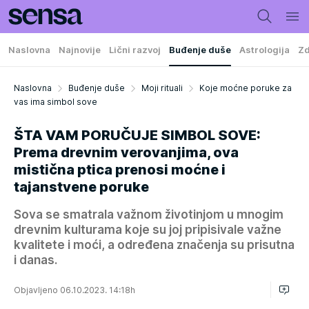
Naslovna
Najnovije
Lični razvoj
Buđenje duše
Astrologija
Zd
Naslovna
Buđenje duše
Moji rituali
Koje moćne poruke za
vas ima simbol sove
ŠTA VAM PORUČUJE SIMBOL SOVE:
Prema drevnim verovanjima, ova
mistična ptica prenosi moćne i
tajanstvene poruke
Sova se smatrala važnom životinjom u mnogim
drevnim kulturama koje su joj pripisivale važne
kvalitete i moći, a određena značenja su prisutna
i danas.
Objavljeno 06.10.2023. 14:18h