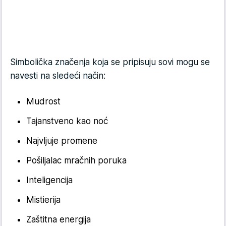
Simbolička značenja koja se pripisuju sovi mogu se
navesti na sledeći način:
Mudrost
Tajanstveno kao noć
Najvljuje promene
Pošiljalac mračnih poruka
Inteligencija
Mistierija
Zaštitna energija