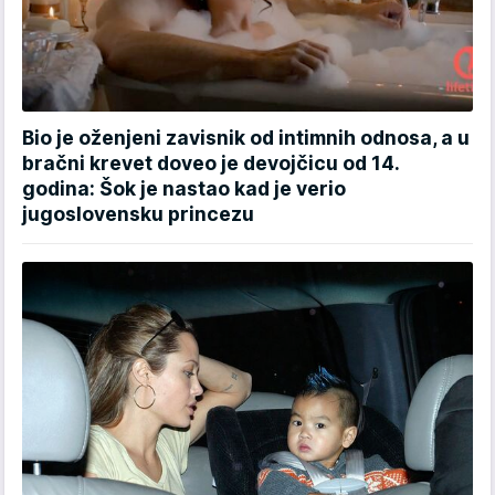
Bio je oženjeni zavisnik od intimnih odnosa, a u
bračni krevet doveo je devojčicu od 14.
godina: Šok je nastao kad je verio
jugoslovensku princezu