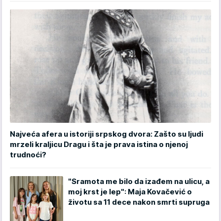
Najveća afera u istoriji srpskog dvora: Zašto su ljudi
mrzeli kraljicu Dragu i šta je prava istina o njenoj
trudnoći?
"Sramota me bilo da izađem na ulicu, a
moj krst je lep": Maja Kovačević o
životu sa 11 dece nakon smrti supruga