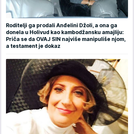
Roditelji ga prodali Anđelini Džoli, a ona ga
donela u Holivud kao kambodžansku amajliju:
Priča se da OVAJ SIN najviše manipuliše njom,
a testament je dokaz