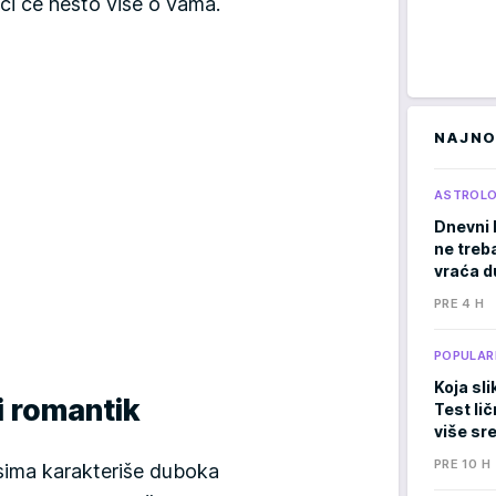
eći će nešto više o vama.
NAJNO
ASTROLO
Dnevni 
ne treb
vraća d
PRE 4 H
POPULAR
Koja sli
i romantik
Test li
više sr
PRE 10 H
sima karakteriše duboka