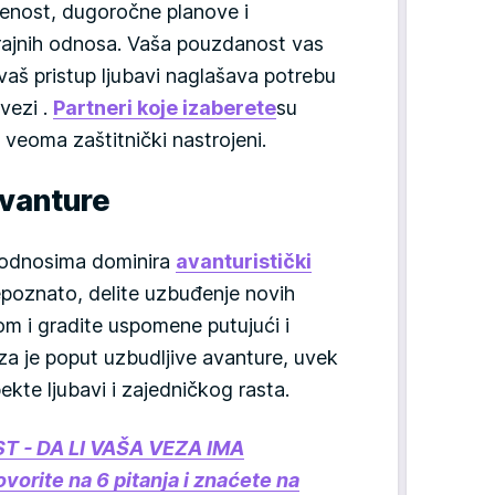
enost, dugoročne planove i
 trajnih odnosa. Vaša pouzdanost vas
vaš pristup ljubavi naglašava potrebu
vezi .
Partneri koje izaberete
su
o veoma zaštitnički nastrojeni.
 avanture
 odnosima dominira
avanturistički
nepoznato, delite uzbuđenje novih
om i gradite uspomene putujući i
za je poput uzbudljive avanture, uvek
kte ljubavi i zajedničkog rasta.
T - DA LI VAŠA VEZA IMA
rite na 6 pitanja i znaćete na