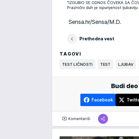
"IZGUBIO SE ODNOS ČOVEKA SA ČOVEKO
Praznični duh je ispunjenost ljubavlj
Sensa.hr/Sensa/M.D.
Prethodna vest
TAGOVI
TEST LIČNOSTI
TEST
LJUBAV
Budi deo
Facebook
Twitt
Komentariši