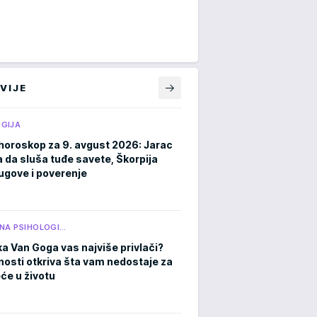
VIJE
GIJA
horoskop za 9. avgust 2026: Jarac
a da sluša tuđe savete, Škorpija
ugove i poverenje
NA PSIHOLOGI…
ka Van Goga vas najviše privlači?
čnosti otkriva šta vam nedostaje za
eće u životu