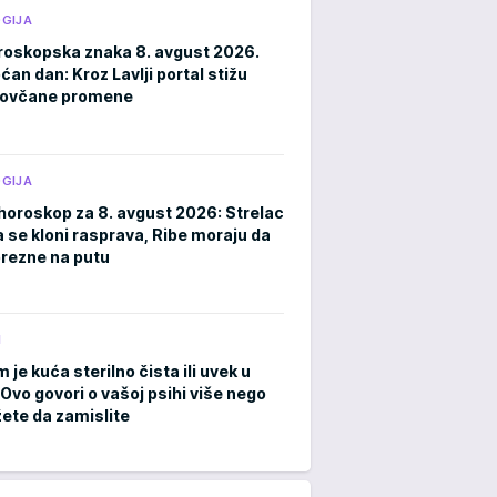
GIJA
roskopska znaka 8. avgust 2026.
an dan: Kroz Lavlji portal stižu
novčane promene
GIJA
horoskop za 8. avgust 2026: Strelac
a se kloni rasprava, Ribe moraju da
rezne na putu
M
m je kuća sterilno čista ili uvek u
Ovo govori o vašoj psihi više nego
ete da zamislite