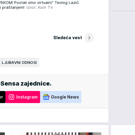
M! Postali smo virtualni" Teolog Lazić:
u i praštanjem!
Izvor: Kurir TV
Sledeća vest
LJUBAVNI ODNOSI
 Sensa zajednice.
er
Instagram
Google News