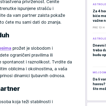
i strastvena privrženost. Cenite
ASTROLO
 trenutke ispunjene strašću i
Za 4 ho
ite da vam partner zaista pokaže
biće moć
važne 
 to ćete mu sami dati do znanja.
PRE 13 H
 duh
ASTROLO
Dnevni 
osima
prožet je slobodom i
treba d
dete ograničeni pravilima ili
budu op
e spontanost i raznolikost. Tvrdite da
itim oblicima i okolnostima, a vaša
MOJ DO
prinosi dinamici ljubavnih odnosa.
Da li va
haosu? 
partner
što mož
oba koja teži stabilnosti i