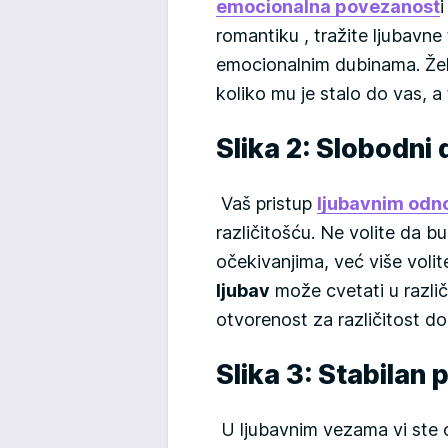
emocionalna povezanost
romantiku , tražite ljubavne
emocionalnim dubinama. Žel
koliko mu je stalo do vas, a
Slika 2: Slobodni
Vaš pristup
ljubavnim odn
različitošću. Ne volite da bu
očekivanjima, već više volit
ljubav
može cvetati u različ
otvorenost za različitost do
Slika 3: Stabilan 
U ljubavnim vezama vi ste os