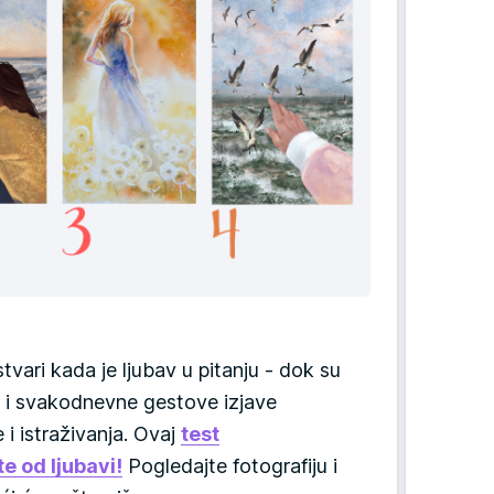
tvari kada je ljubav u pitanju - dok su
u i svakodnevne gestove izjave
 i istraživanja. Ovaj
test
e od ljubavi!
Pogledajte fotografiju i