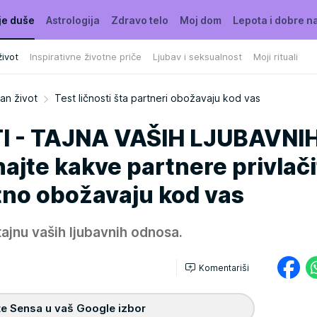
je duše
Astrologija
Zdravo telo
Moj dom
Lepota i dobre n
ivot
Inspirativne životne priče
Ljubav i seksualnost
Moji rituali
an život
Test ličnosti šta partneri obožavaju kod vas
I - TAJNA VAŠIH LJUBAVNI
te kakve partnere privlačit
tno obožavaju kod vas
 tajnu vaših ljubavnih odnosa.
Komentariši
e Sensa u vaš Google izbor