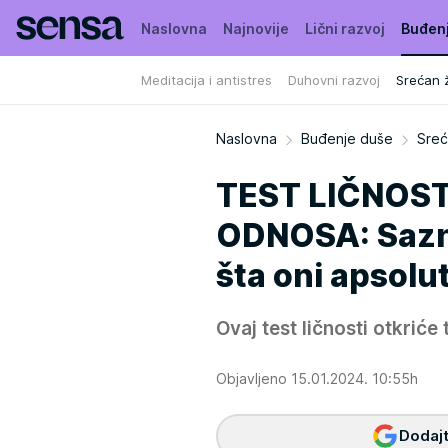
Naslovna
Najnovije
Lični razvoj
Buđen
Meditacija i antistres
Duhovni razvoj
Srećan ž
Naslovna
Buđenje duše
Sreć
TEST LIČNOST
ODNOSA: Saznaj
šta oni apsolu
Ovaj test ličnosti otkriće
Objavljeno 15.01.2024. 10:55h
Dodajt