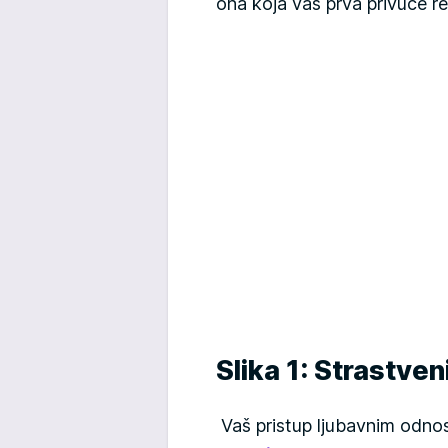
ona koja vas prva privuče r
Slika 1: Strastven
Vaš pristup ljubavnim odno