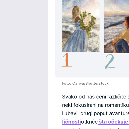
Foto: Canva/Shutterstock
Svako od nas ceni različite s
neki fokusirani na romantik
ljubavi, drugi poput avanture
ličnosti
otkriće
šta očekujet