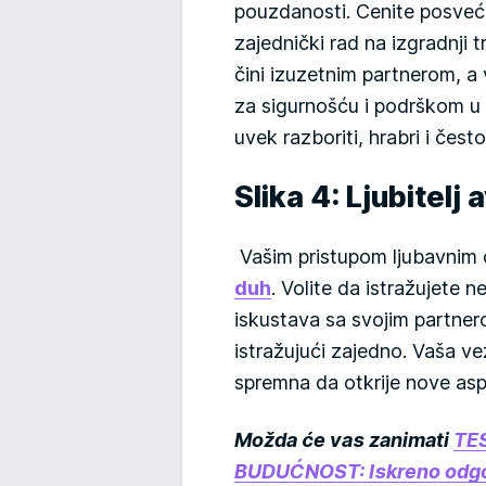
pouzdanosti. Cenite posveć
zajednički rad na izgradnji
čini izuzetnim partnerom, a 
za sigurnošću i podrškom u 
uvek razboriti, hrabri i čest
Slika 4: Ljubitelj
Vašim pristupom ljubavnim
duh
. Volite da istražujete 
iskustava sa svojim partner
istražujući zajedno. Vaša ve
spremna da otkrije nove aspe
Možda će vas zanimati
TES
BUDUĆNOST: Iskreno odgovo