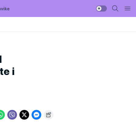
avike
H
e i