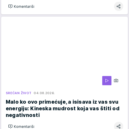
Komentariši
SREĆAN ŽIVOT
04.08.2026.
Malo ko ovo primećuje, a isisava iz vas svu
energiju: Kineska mudrost koja vas štiti od
negativnosti
Komentariši