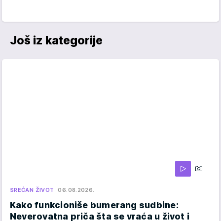
Još iz kategorije
SREĆAN ŽIVOT
06.08.2026.
Kako funkcioniše bumerang sudbine:
Neverovatna priča šta se vraća u život i