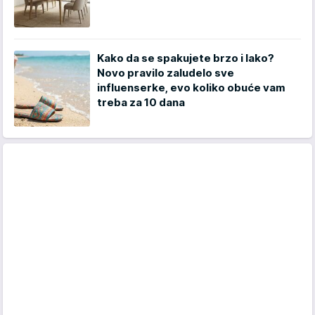
Kako da se spakujete brzo i lako?
Novo pravilo zaludelo sve
influenserke, evo koliko obuće vam
treba za 10 dana