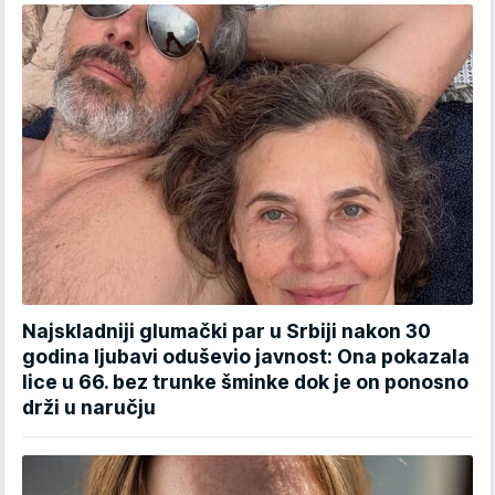
Najskladniji glumački par u Srbiji nakon 30
godina ljubavi oduševio javnost: Ona pokazala
lice u 66. bez trunke šminke dok je on ponosno
drži u naručju