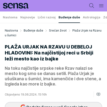
Naslovna
Najnovije
Lični razvoj
Buđenje duše
Astrologija
Zd
Naslovna
Buđenje duše
Srećan život
Plaža Urjak na Rzavu
u šumici
PLAŽA URJAK NA RZAVU U DEBELOJ
HLADOVINI: Na najčistijoj reci u Srbiji
leži mesto kao iz bajke
Na toku najčistije srpske reke Rzav nalazi se
mesto kog smo se danas setili. Plaža Urjak je
ušuškana u šumici, ima kamenčiće i dve stene, a
izgleda kao more iz bajke.
Objavljeno 19.06.2024. 15:16h