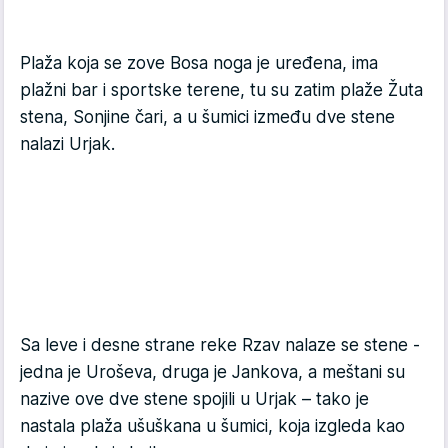
Plaža koja se zove Bosa noga je uređena, ima
plažni bar i sportske terene, tu su zatim plaže Žuta
stena, Sonjine čari, a u šumici između dve stene
nalazi Urjak.
Sa leve i desne strane reke Rzav nalaze se stene -
jedna je Uroševa, druga je Jankova, a meštani su
nazive ove dve stene spojili u Urjak – tako je
nastala plaža ušuškana u šumici, koja izgleda kao