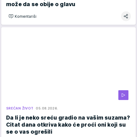
može da se obije o glavu
Komentariši
SREĆAN ŽIVOT
05.08.2026.
Da li je neko sreću gradio na vašim suzama?
Citat dana otkriva kako će proći oni koji su
se o vas ogrešili