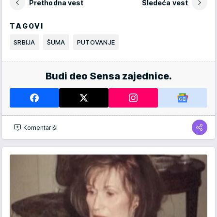
Prethodna vest
Sledeća vest
TAGOVI
SRBIJA
ŠUMA
PUTOVANJE
Budi deo Sensa zajednice.
Komentariši