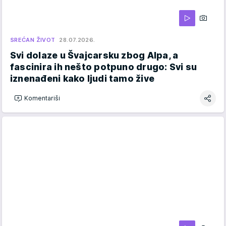
SREĆAN ŽIVOT
28.07.2026.
Svi dolaze u Švajcarsku zbog Alpa, a
fascinira ih nešto potpuno drugo: Svi su
iznenađeni kako ljudi tamo žive
Komentariši