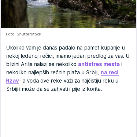
Foto: Shutterstock
Ukoliko vam je danas padalo na pamet kupanje u
nekoj ledenoj rečici, imamo jedan predlog za vas. U
blizini Arilja nalazi se nekoliko
antistres mesta
i
nekoliko najlepših rečnih plaža u Srbiji,
na reci
Rzav
- a voda ove reke važi za najčistiju reku u
Srbiji i može da se zahvati i pije iz korita.