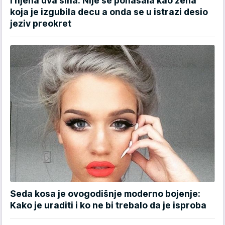
i njena dva sina: Nije se ponašala kao žena
koja je izgubila decu a onda se u istrazi desio
jeziv preokret
Seda kosa je ovogodišnje moderno bojenje:
Kako je uraditi i ko ne bi trebalo da je isproba