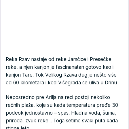
Reka Rzav nastaje od reke Jamčice i Presečke
reke, a njen kanjon je fascinanatan gotovo kao i
kanjon Tare. Tok Velikog Rzava dug je nešto više
od 60 kilometara i kod Višegrada se uliva u Drinu
Neposredno pre Arilja na reci postoji nekoliko
rečnih plaža, koje su kada temperatura pređe 30
podeok jednostavno – spas. Hladna voda, šuma,
priroda, zvuk reke... Toga setimo svaki puta kada
stigne leto.