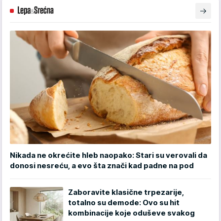
Nikada ne okrećite hleb naopako: Stari su verovali da
donosi nesreću, a evo šta znači kad padne na pod
Zaboravite klasične trpezarije,
totalno su demode: Ovo su hit
kombinacije koje oduševe svakog