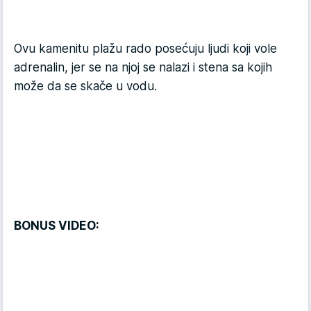
Ovu kamenitu plažu rado posećuju ljudi koji vole
adrenalin, jer se na njoj se nalazi i stena sa kojih
može da se skače u vodu.
BONUS VIDEO: