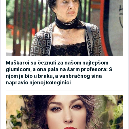
Muškarci su čeznuli za našom najlepšom
glumicom, a ona pala na šarm profesora: S
njom je bio u braku, a vanbračnog sina
napravio njenoj koleginici