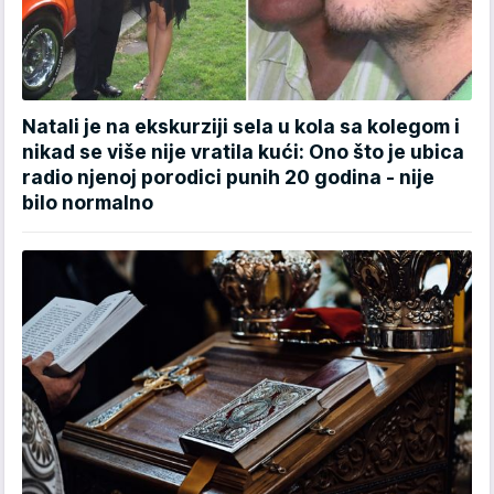
Natali je na ekskurziji sela u kola sa kolegom i
nikad se više nije vratila kući: Ono što je ubica
radio njenoj porodici punih 20 godina - nije
bilo normalno