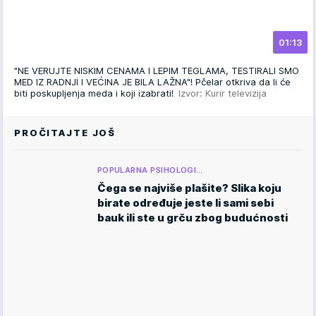
01:13
"NE VERUJTE NISKIM CENAMA I LEPIM TEGLAMA, TESTIRALI SMO
MED IZ RADNJI I VEĆINA JE BILA LAŽNA"! Pčelar otkriva da li će
biti poskupljenja meda i koji izabrati!
Izvor: Kurir televizija
PROČITAJTE JOŠ
POPULARNA PSIHOLOGI…
Čega se najviše plašite? Slika koju
birate određuje jeste li sami sebi
bauk ili ste u grču zbog budućnosti