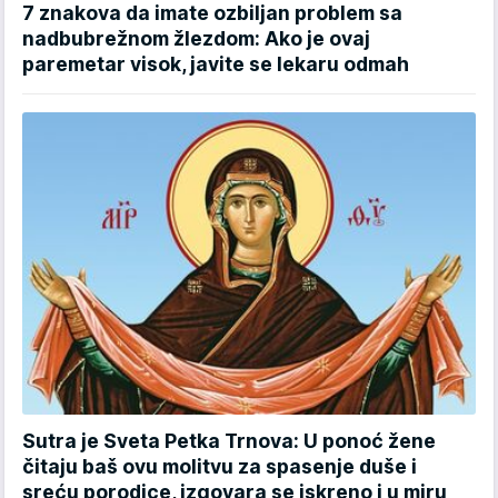
7 znakova da imate ozbiljan problem sa
nadbubrežnom žlezdom: Ako je ovaj
paremetar visok, javite se lekaru odmah
Sutra je Sveta Petka Trnova: U ponoć žene
čitaju baš ovu molitvu za spasenje duše i
sreću porodice, izgovara se iskreno i u miru