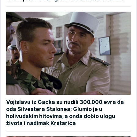
Vojislavu iz Gacka su nudili 300.000 evra da
oda Silvestera Stalonea: Glumio je u
holivudskim hitovima, a onda dobio ulogu
života i nadimak Krstarica