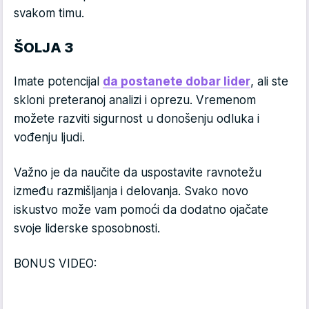
svakom timu.
ŠOLJA 3
Imate potencijal
da postanete dobar lider
, ali ste
skloni preteranoj analizi i oprezu. Vremenom
možete razviti sigurnost u donošenju odluka i
vođenju ljudi.
Važno je da naučite da uspostavite ravnotežu
između razmišljanja i delovanja. Svako novo
iskustvo može vam pomoći da dodatno ojačate
svoje liderske sposobnosti.
BONUS VIDEO: