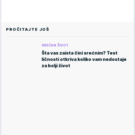
PROČITAJTE JOŠ
SREĆAN ŽIVOT
Šta vas zaista čini srećnim? Test
ličnosti otkriva koliko vam nedostaje
za bolji život