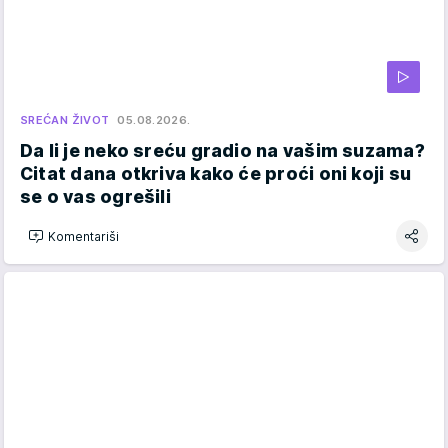
SREĆAN ŽIVOT
05.08.2026.
Da li je neko sreću gradio na vašim suzama?
Citat dana otkriva kako će proći oni koji su
se o vas ogrešili
Komentariši