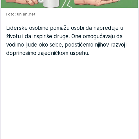
Foto: unian.net
Liderske osobine pomažu osobi da napreduje u
životu i da inspiriše druge. One omogućavaju da
vodimo ljude oko sebe, podstičemo njihov razvoj i
doprinosimo zajedničkom uspehu.