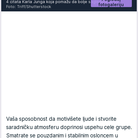
4 citata Karla Junga koja pomažu da bolje sagledate život
fotogaleriju
Foto: Triff/Shutterstock
Vaša sposobnost da motivišete ljude i stvorite
saradničku atmosferu doprinosi uspehu cele grupe.
Smatrate se pouzdanim i stabilnim osloncem u