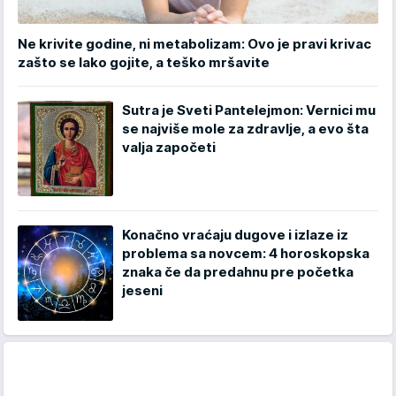
Ne krivite godine, ni metabolizam: Ovo je pravi krivac
zašto se lako gojite, a teško mršavite
Sutra je Sveti Pantelejmon: Vernici mu
se najviše mole za zdravlje, a evo šta
valja započeti
Konačno vraćaju dugove i izlaze iz
problema sa novcem: 4 horoskopska
znaka če da predahnu pre početka
jeseni