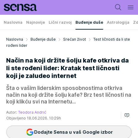
Naslovna
Najnovije
Lični razvoj
Buđenje duše
Astrologija
Zd
Naslovna
Buđenje duše
Srećan život
Test ličnosti da li ste
rođeni lider
Način na koji držite šolju kafe otkriva da
li ste rođeni lider: Kratak test ličnosti
koji je zaludeo internet
Šta o vašim liderskim sposobnostima otkriva
način na koji držite šolju kafe? Brz test ličnosti na
koji klikću svi na Internetu...
Autor:
Teodora Andrić
Objavljeno 18.06.2026. 10:29h
Dodajte Sensa u vaš Google izbor