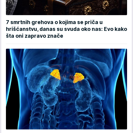
7 smrtnih grehova o kojima se priča u
hrišćanstvu, danas su svuda oko nas: Evo kako
šta oni zapravo znače