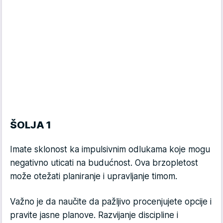
ŠOLJA 1
Imate sklonost ka impulsivnim odlukama koje mogu
negativno uticati na budućnost. Ova brzopletost
može otežati planiranje i upravljanje timom.
Važno je da naučite da pažljivo procenjujete opcije i
pravite jasne planove. Razvijanje discipline i