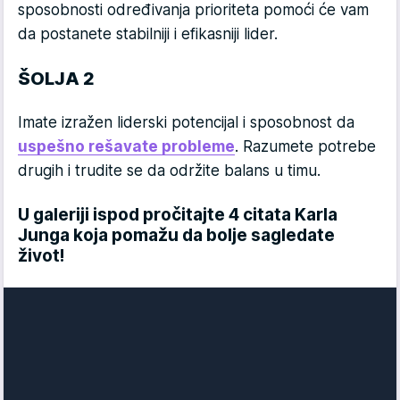
sposobnosti određivanja prioriteta pomoći će vam
da postanete stabilniji i efikasniji lider.
ŠOLJA 2
Imate izražen liderski potencijal i sposobnost da
uspešno rešavate probleme
. Razumete potrebe
drugih i trudite se da održite balans u timu.
U galeriji ispod pročitajte 4 citata Karla
Junga koja pomažu da bolje sagledate
život!