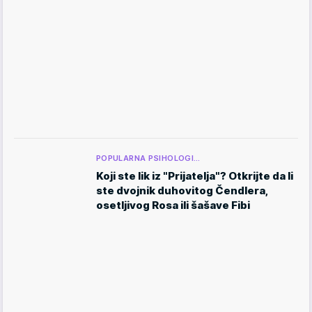
POPULARNA PSIHOLOGI…
Koji ste lik iz "Prijatelja"? Otkrijte da li
ste dvojnik duhovitog Čendlera,
osetljivog Rosa ili šašave Fibi