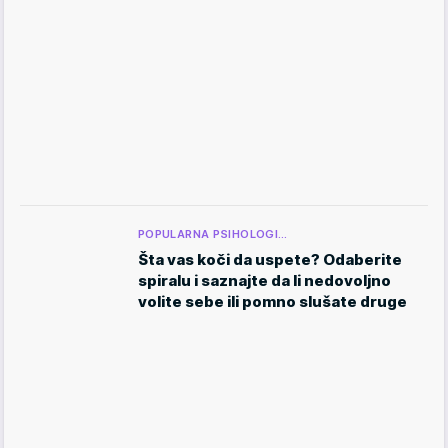
POPULARNA PSIHOLOGI…
Šta vas koči da uspete? Odaberite
spiralu i saznajte da li nedovoljno
volite sebe ili pomno slušate druge