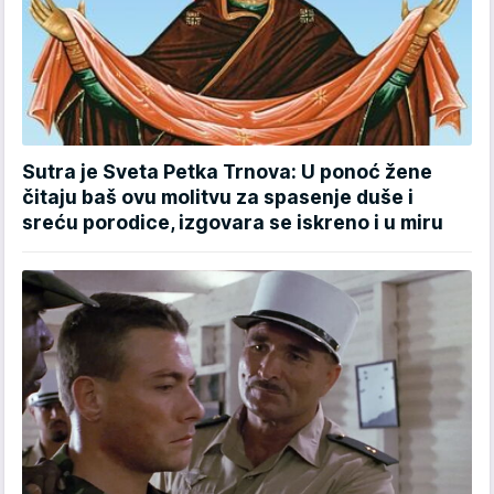
Sutra je Sveta Petka Trnova: U ponoć žene
čitaju baš ovu molitvu za spasenje duše i
sreću porodice, izgovara se iskreno i u miru