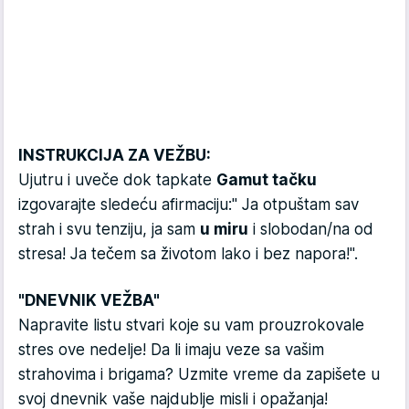
INSTRUKCIJA ZA VEŽBU:
Ujutru i uveče dok tapkate
Gamut tačku
izgovarajte sledeću afirmaciju:" Ja otpuštam sav
strah i svu tenziju, ja sam
u miru
i slobodan/na od
stresa! Ja tečem sa životom lako i bez napora!".
"DNEVNIK VEŽBA"
Napravite listu stvari koje su vam prouzrokovale
stres ove nedelje! Da li imaju veze sa vašim
strahovima i brigama? Uzmite vreme da zapišete u
svoj dnevnik vaše najdublje misli i opažanja!