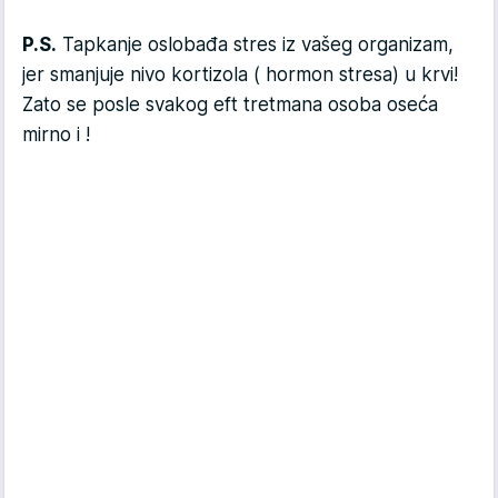
P.S.
Tapkanje oslobađa stres iz vašeg organizam,
jer smanjuje nivo kortizola ( hormon stresa) u krvi!
Zato se posle svakog eft tretmana osoba oseća
mirno i
!