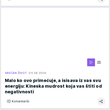
SREĆAN ŽIVOT
04.08.2026.
Malo ko ovo primećuje, a isisava iz vas svu
energiju: Kineska mudrost koja vas štiti od
negativnosti
Komentariši