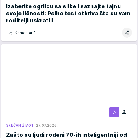
Izaberite ogrlicu sa slike i saznajte tajnu
svoje ličnosti: Psiho test otkriva šta su vam
roditelji uskratili
Komentariši
SREĆAN ŽIVOT
27.07.2026.
Zašto su ljudi rođeni 70-ih inteligentniji od