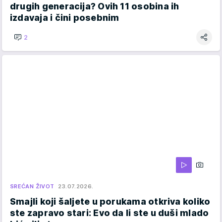
drugih generacija? Ovih 11 osobina ih
izdavaja i čini posebnim
2
SREĆAN ŽIVOT
23.07.2026.
Smajli koji šaljete u porukama otkriva koliko
ste zapravo stari: Evo da li ste u duši mlado