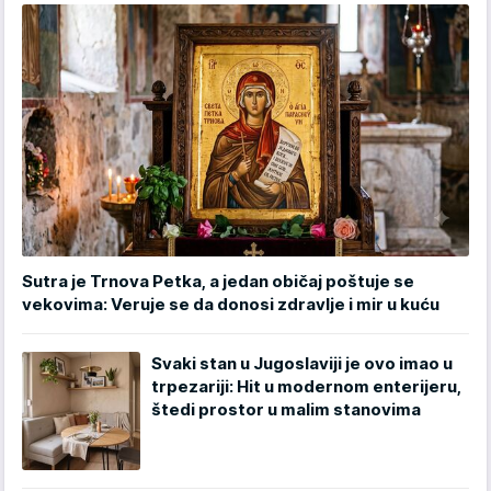
Sutra je Trnova Petka, a jedan običaj poštuje se
vekovima: Veruje se da donosi zdravlje i mir u kuću
Svaki stan u Jugoslaviji je ovo imao u
trpezariji: Hit u modernom enterijeru,
štedi prostor u malim stanovima