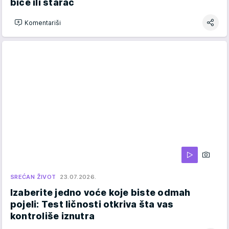
biće ili starac
Komentariši
SREĆAN ŽIVOT
23.07.2026.
Izaberite jedno voće koje biste odmah
pojeli: Test ličnosti otkriva šta vas
kontroliše iznutra