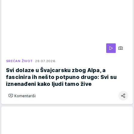
SREĆAN ŽIVOT
28.07.2026.
Svi dolaze u Švajcarsku zbog Alpa, a
fascinira ih nešto potpuno drugo: Svi su
iznenađeni kako ljudi tamo žive
Komentariši