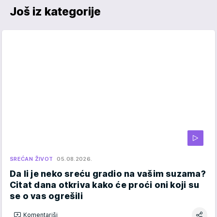
Još iz kategorije
SREĆAN ŽIVOT
05.08.2026.
Da li je neko sreću gradio na vašim suzama?
Citat dana otkriva kako će proći oni koji su
se o vas ogrešili
Komentariši