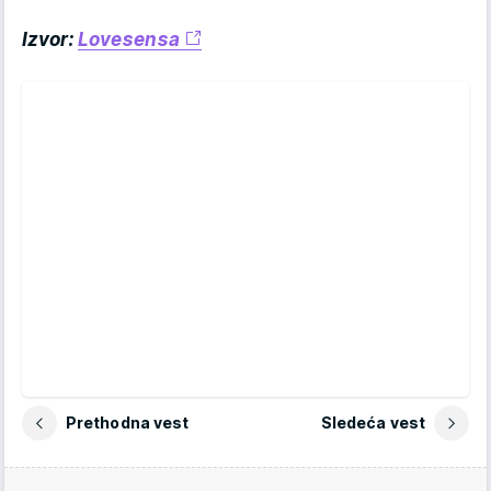
Izvor:
Lovesensa
Prethodna vest
Sledeća vest