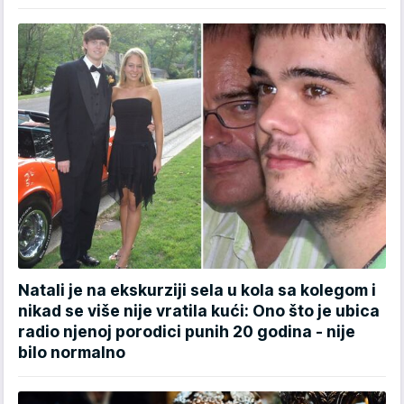
Natali je na ekskurziji sela u kola sa kolegom i
nikad se više nije vratila kući: Ono što je ubica
radio njenoj porodici punih 20 godina - nije
bilo normalno