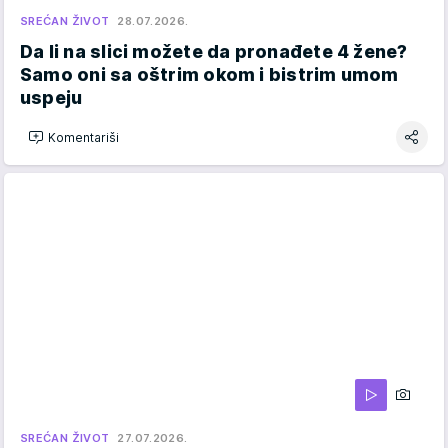
SREĆAN ŽIVOT
28.07.2026.
Da li na slici možete da pronađete 4 žene?
Samo oni sa oštrim okom i bistrim umom
uspeju
Komentariši
SREĆAN ŽIVOT
27.07.2026.