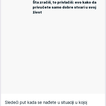
Šta zračiš, to privlačiš: evo kako da
privučete samo dobre stvari u svoj
život
Sledeći put kada se nađete u situaciji u kojoj