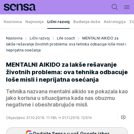
Naslovna
Najnovije
Lični razvoj
Buđenje duše
Astrologija
Zd
Naslovna
Lični razvoj
Life coach
MENTALNI AIKIDO za
lakše rešavanje životnih problema: ova tehnika odbacuje loše misli i
neprijatna osećanja
MENTALNI AIKIDO za lakše rešavanje
životnih problema: ova tehnika odbacuje
loše misli i neprijatna osećanja
Tehnika nazvana mentalni aikido se pokazala kao
jako korisna u situacijama kada nas obuzmu
negativne i obeshrabrujuće misli.
Objavljeno 31.10.2019. 11:18h
→ 01.11.2019. 12:51h
Dodajte Sensa u vaš Google izbor