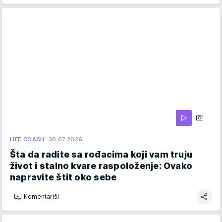
LIFE COACH
30.07.2026.
Šta da radite sa rođacima koji vam truju
život i stalno kvare raspoloženje: Ovako
napravite štit oko sebe
Komentariši