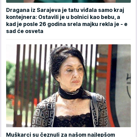
Dragana iz Sarajeva je tatu viđala samo kraj
kontejnera: Ostavili je u bolnici kao bebu, a
kad je posle 26 godina srela majku rekla je - e
sad će osveta
Muškarci su čeznuli za našom najlepšom