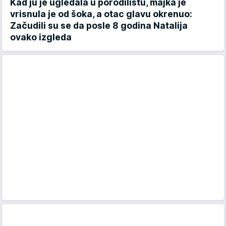
Kad ju je ugledala u porodilištu, majka je
vrisnula je od šoka, a otac glavu okrenuo:
Začudili su se da posle 8 godina Natalija
ovako izgleda