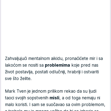
Zahvaljujući mentalnom aikidu, pronaćićete mir i sa
lakoćom se nositi sa
problemima
koje pred nas
život postavlja, postati odlučniji, hrabriji i ostvariti
sve što želite.
Mark Tven je jednom prilikom rekao da su ljudi
taoci svojih sopstvenih
misli
, a od toga nemaju ni
malo koristi. I sam se suočavao sa ovim problemom,