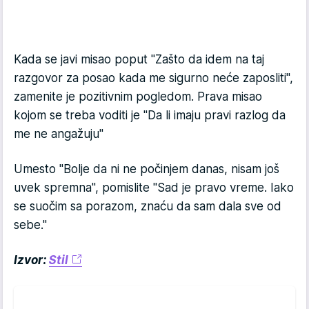
Kada se javi misao poput "Zašto da idem na taj
razgovor za posao kada me sigurno neće zaposliti",
zamenite je pozitivnim pogledom. Prava misao
kojom se treba voditi je "Da li imaju pravi razlog da
me ne angažuju"
Umesto "Bolje da ni ne počinjem danas, nisam još
uvek spremna", pomislite "Sad je pravo vreme. Iako
se suočim sa porazom, znaću da sam dala sve od
sebe."
Izvor:
Stil