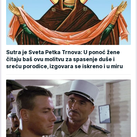
Sutra je Sveta Petka Trnova: U ponoć žene
čitaju baš ovu molitvu za spasenje duše i
sreću porodice, izgovara se iskreno i u miru