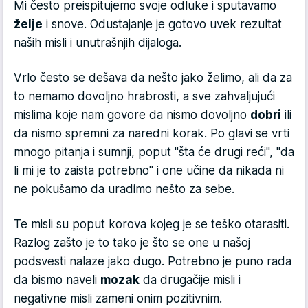
Mi često preispitujemo svoje odluke i sputavamo
želje
i snove. Odustajanje je gotovo uvek rezultat
naših misli i unutrašnjih dijaloga.
Vrlo često se dešava da nešto jako želimo, ali da za
to nemamo dovoljno hrabrosti, a sve zahvaljujući
mislima koje nam govore da nismo dovoljno
dobri
ili
da nismo spremni za naredni korak. Po glavi se vrti
mnogo pitanja i sumnji, poput "šta će drugi reći", "da
li mi je to zaista potrebno" i one učine da nikada ni
ne pokušamo da uradimo nešto za sebe.
Te misli su poput korova kojeg je se teško otarasiti.
Razlog zašto je to tako je što se one u našoj
podsvesti nalaze jako dugo. Potrebno je puno rada
da bismo naveli
mozak
da drugačije misli i
negativne misli zameni onim pozitivnim.