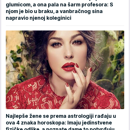
glumicom, a ona pala na šarm profesora: S
njom je bio u braku, a vanbračnog sina
napravio njenoj koleginici
Najlepše žene se prema astrologiji rađaju u
ova 4 znaka horoskopa: Imaju jedinstvene
fizičke odlike, a poznate dame to potvrđuju