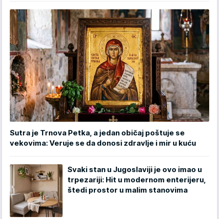
Sutra je Trnova Petka, a jedan običaj poštuje se
vekovima: Veruje se da donosi zdravlje i mir u kuću
Svaki stan u Jugoslaviji je ovo imao u
trpezariji: Hit u modernom enterijeru,
štedi prostor u malim stanovima