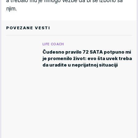
a trebalo mu je mnogo vežbe da bi se izborio sa
njim.
POVEZANE VESTI
LIFE COACH
Čudesno pravilo 72 SATA potpuno mi
je promenilo život: evo šta uvek treba
da uradite u neprijatnoj situaciji