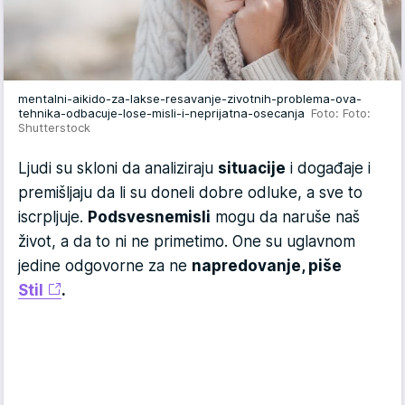
mentalni-aikido-za-lakse-resavanje-zivotnih-problema-ova-
tehnika-odbacuje-lose-misli-i-neprijatna-osecanja
Foto: Foto:
Shutterstock
Ljudi su skloni da analiziraju
situacije
i događaje i
premišljaju da li su doneli dobre odluke, a sve to
iscrpljuje.
Podsvesne
misli
mogu da naruše naš
život, a da to ni ne primetimo. One su uglavnom
jedine odgovorne za ne
napredovanje, piše
Stil
.