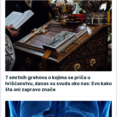
7 smrtnih grehova o kojima se priča u
hrišćanstvu, danas su svuda oko nas: Evo kako
šta oni zapravo znače