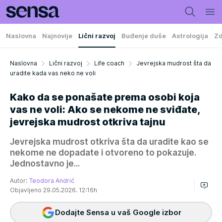
Naslovna
Najnovije
Lični razvoj
Buđenje duše
Astrologija
Zd
Naslovna
Lični razvoj
Life coach
Jevrejska mudrost šta da
uradite kada vas neko ne voli
Kako da se ponašate prema osobi koja
vas ne voli: Ako se nekome ne sviđate,
jevrejska mudrost otkriva tajnu
Jevrejska mudrost otkriva šta da uradite kao se
nekome ne dopadate i otvoreno to pokazuje.
Jednostavno je...
Autor:
Teodora Andrić
Objavljeno 29.05.2026. 12:16h
Dodajte Sensa u vaš Google izbor