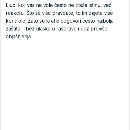
Ljudi koji vas ne vole često ne traže istinu, već
reakciju. Što se više pravdate, to im dajete više
kontrole. Zato su kratki odgovori često najbolja
zaštita – bez ulaska u rasprave i bez previše
objašnjenja.