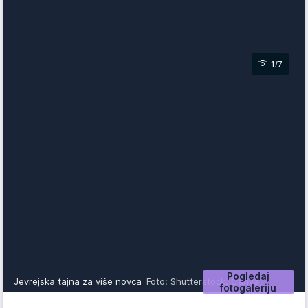
1/7
Pogledaj
Jevrejska tajna za više novca
Foto: Shutterstock, Canva
fotogaleriju