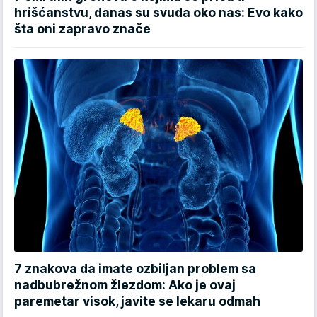
hrišćanstvu, danas su svuda oko nas: Evo kako
šta oni zapravo znače
7 znakova da imate ozbiljan problem sa
nadbubrežnom žlezdom: Ako je ovaj
paremetar visok, javite se lekaru odmah