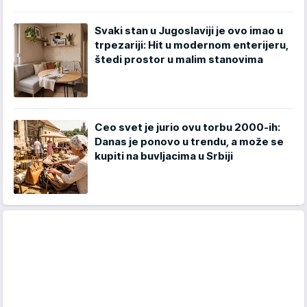
Svaki stan u Jugoslaviji je ovo imao u
trpezariji: Hit u modernom enterijeru,
štedi prostor u malim stanovima
Ceo svet je jurio ovu torbu 2000-ih:
Danas je ponovo u trendu, a može se
kupiti na buvljacima u Srbiji