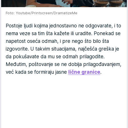
Foto: Youtube/Printscreen/DramatizeMe
Postoje ljudi kojima jednostavno ne odgovarate, i to
nema veze sa tim šta kažete ili uradite. Ponekad se
napetost oseća odmah, i pre nego što bilo šta
izgovorite. U takvim situacijama, najčešća greška je
da pokušavate da mu se odmah prilagodite.
Međutim, poštovanje se ne dobija prilagođavanjem,
već kada se formiraju jasne
lične granice
.