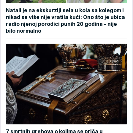
Natali je na ekskurziji sela u kola sa kolegom i
nikad se više nije vratila kući: Ono što je ubica
radio njenoj porodici punih 20 godina - nije
bilo normalno
7 smrtnih grehova o kojima se priča u