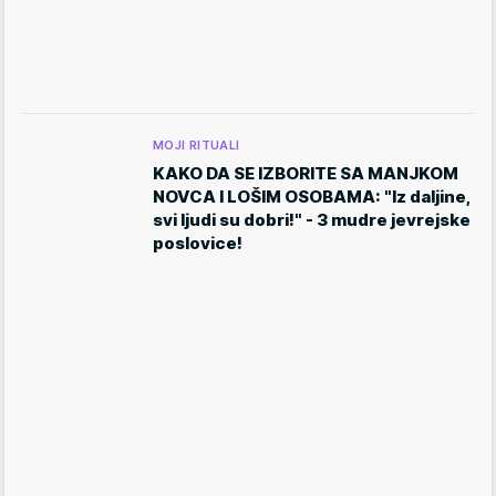
MOJI RITUALI
KAKO DA SE IZBORITE SA MANJKOM
NOVCA I LOŠIM OSOBAMA: "Iz daljine,
svi ljudi su dobri!" - 3 mudre jevrejske
poslovice!