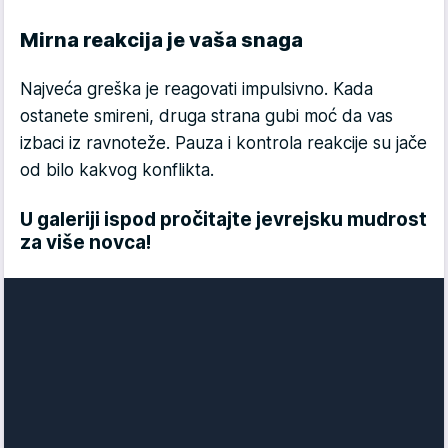
Mirna reakcija je vaša snaga
Najveća greška je reagovati impulsivno. Kada
ostanete smireni, druga strana gubi moć da vas
izbaci iz ravnoteže. Pauza i kontrola reakcije su jače
od bilo kakvog konflikta.
U galeriji ispod pročitajte jevrejsku mudrost
za više novca!