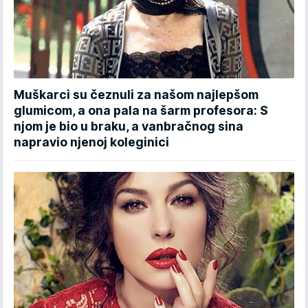
Muškarci su čeznuli za našom najlepšom
glumicom, a ona pala na šarm profesora: S
njom je bio u braku, a vanbračnog sina
napravio njenoj koleginici