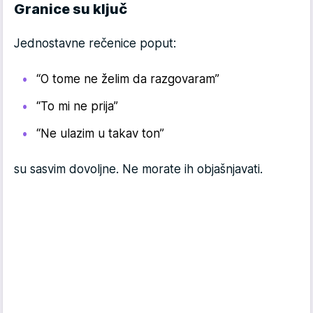
Granice su ključ
Jednostavne rečenice poput:
“O tome ne želim da razgovaram”
“To mi ne prija”
“Ne ulazim u takav ton”
su sasvim dovoljne. Ne morate ih objašnjavati.