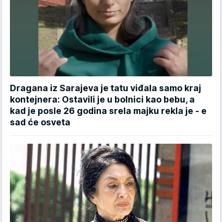
Dragana iz Sarajeva je tatu viđala samo kraj
kontejnera: Ostavili je u bolnici kao bebu, a
kad je posle 26 godina srela majku rekla je - e
sad će osveta