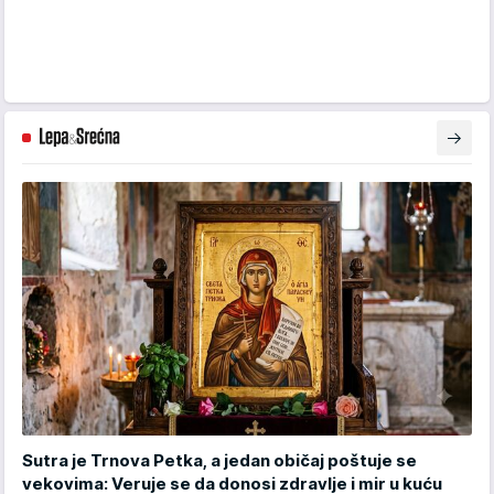
Sutra je Trnova Petka, a jedan običaj poštuje se
vekovima: Veruje se da donosi zdravlje i mir u kuću