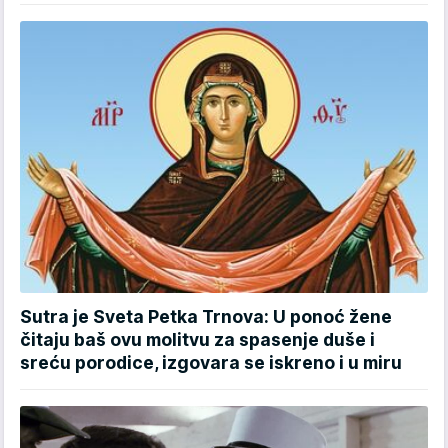
Sutra je Sveta Petka Trnova: U ponoć žene
čitaju baš ovu molitvu za spasenje duše i
sreću porodice, izgovara se iskreno i u miru