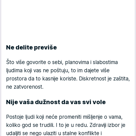
Ne delite previše
Što više govorite o sebi, planovima i slabostima
ljudima koji vas ne poštuju, to im dajete više
prostora da to kasnije koriste. Diskretnost je zaštita,
ne zatvorenost.
Nije vaša dužnost da vas svi vole
Postoje ljudi koji neće promeniti mišljenje o vama,
koliko god se trudili. I to je u redu. Zdraviji izbor je
udaljiti se nego ulaziti u stalne konflikte i