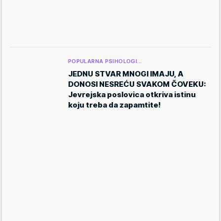
POPULARNA PSIHOLOGI…
JEDNU STVAR MNOGI IMAJU, A
DONOSI NESREĆU SVAKOM ČOVEKU:
Jevrejska poslovica otkriva istinu
koju treba da zapamtite!