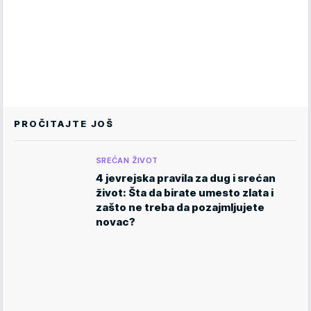
PROČITAJTE JOŠ
SREĆAN ŽIVOT
4 jevrejska pravila za dug i srećan
život: Šta da birate umesto zlata i
zašto ne treba da pozajmljujete
novac?