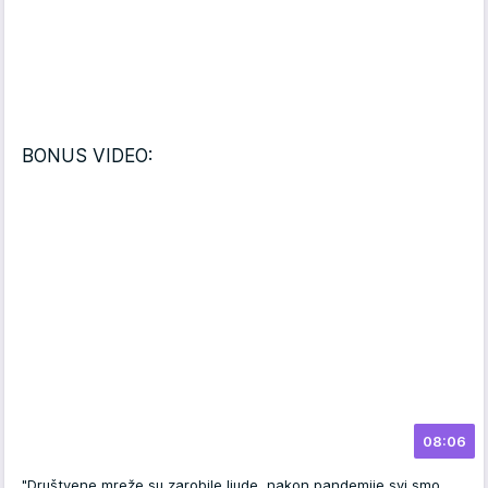
BONUS VIDEO:
08:06
"Društvene mreže su zarobile ljude, nakon pandemije svi smo