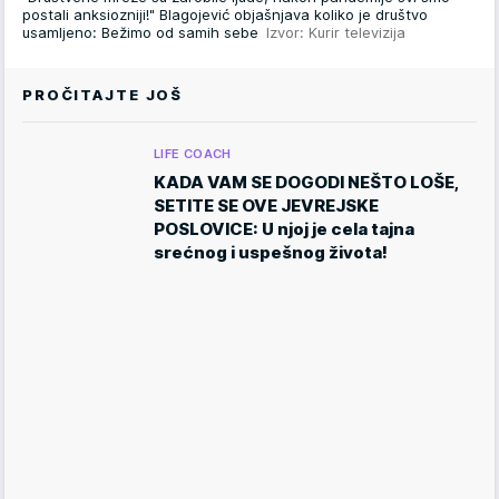
postali anksiozniji!" Blagojević objašnjava koliko je društvo
usamljeno: Bežimo od samih sebe
Izvor: Kurir televizija
PROČITAJTE JOŠ
LIFE COACH
KADA VAM SE DOGODI NEŠTO LOŠE,
SETITE SE OVE JEVREJSKE
POSLOVICE: U njoj je cela tajna
srećnog i uspešnog života!