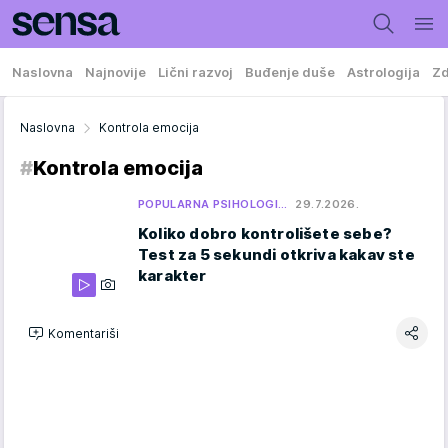
Naslovna
Najnovije
Lični razvoj
Buđenje duše
Astrologija
Zd
Naslovna
Kontrola emocija
#
Kontrola emocija
POPULARNA PSIHOLOGI…
29.7.2026.
Koliko dobro kontrolišete sebe?
Test za 5 sekundi otkriva kakav ste
karakter
Komentariši