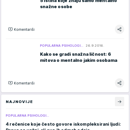
5 istina koje znaju samo mentalno
snažne osobe
Komentariši
POPULARNA PSIHOLOGI…
26.9.2016.
Kako se gradi snažna ličnost: 6
mitova o mentalno jakim osobama
Komentariši
NAJNOVIJE
POPULARNA PSIHOLOGI…
4 rečenice koje često govore iskompleksirani ljudi: