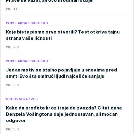
Prave se važni, ali ovo ih odmah odaje
PRE 1 H
POPULARNA PSIHOLOGI…
Koje biste pismo prvo otvorili? Test otkriva tajnu
stranu vaše ličnosti
PRE 2 H
POPULARNA PSIHOLOGI…
Jedan motiv se stalno pojavljuje u snovima pred
smrt: Evo šta umirući ljudi najčešće sanjaju
PRE 3 H
DUHOVNI RAZVOJ
Kako da prođete kroz trnje do zvezda? Citat dana
Denzela Vošingtona daje jednostavan, ali moćan
odgovor
PRE 3 H