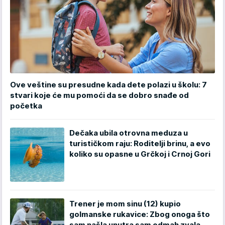
Ove veštine su presudne kada dete polazi u školu: 7
stvari koje će mu pomoći da se dobro snađe od
početka
Dečaka ubila otrovna meduza u
turističkom raju: Roditelji brinu, a evo
koliko su opasne u Grčkoj i Crnoj Gori
Trener je mom sinu (12) kupio
golmanske rukavice: Zbog onoga što
sam našla unutra sam odmah zvala