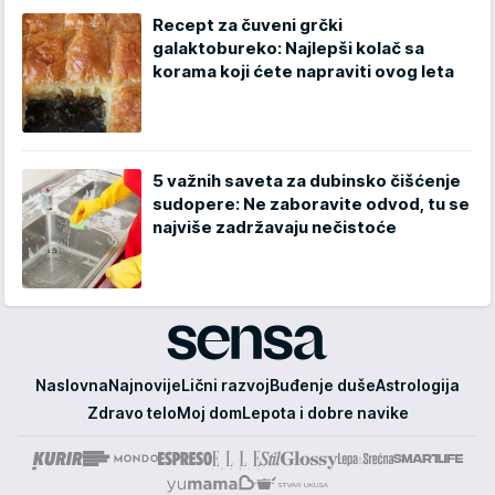
Recept za čuveni grčki
galaktobureko: Najlepši kolač sa
korama koji ćete napraviti ovog leta
5 važnih saveta za dubinsko čišćenje
sudopere: Ne zaboravite odvod, tu se
najviše zadržavaju nečistoće
Sensa
Naslovna
Najnovije
Lični razvoj
Buđenje duše
Astrologija
Zdravo telo
Moj dom
Lepota i dobre navike