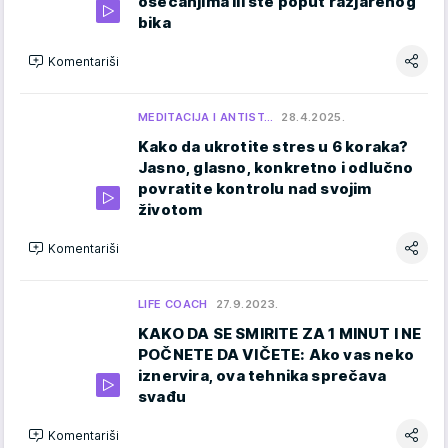
osećanjima ili ste poput razjarenog
bika
Komentariši
MEDITACIJA I ANTIST…
28.4.2025.
Kako da ukrotite stres u 6 koraka?
Jasno, glasno, konkretno i odlučno
povratite kontrolu nad svojim
životom
Komentariši
LIFE COACH
27.9.2023.
KAKO DA SE SMIRITE ZA 1 MINUT I NE
POČNETE DA VIČETE: Ako vas neko
iznervira, ova tehnika sprečava
svađu
Komentariši