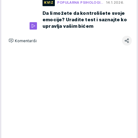
KVIZ
POPULARNA PSIHOLOGI…
14.1.2026.
Da li možete da kontrolišete svoje
emocije? Uradite test i saznajte ko
upravlja vašim bićem
Komentariši