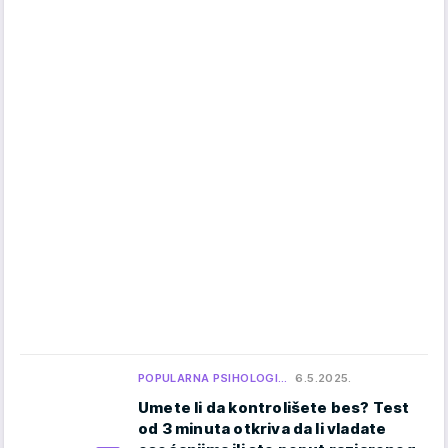
POPULARNA PSIHOLOGI…
6.5.2025.
Umete li da kontrolišete bes? Test
od 3 minuta otkriva da li vladate