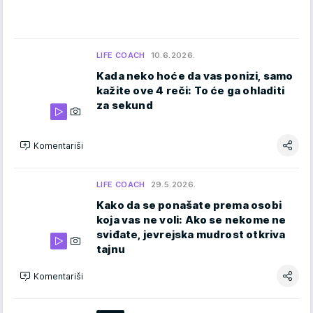
LIFE COACH
10.6.2026.
Kada neko hoće da vas ponizi, samo
kažite ove 4 reči: To će ga ohladiti
za sekund
Komentariši
LIFE COACH
29.5.2026.
Kako da se ponašate prema osobi
koja vas ne voli: Ako se nekome ne
sviđate, jevrejska mudrost otkriva
tajnu
Komentariši