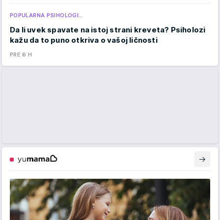
POPULARNA PSIHOLOGI…
Da li uvek spavate na istoj strani kreveta? Psiholozi
kažu da to puno otkriva o vašoj ličnosti
PRE 6 H