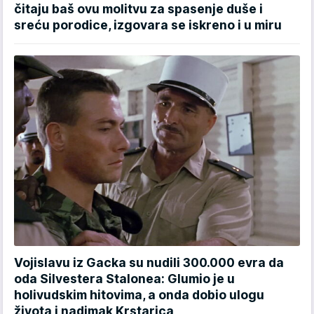
čitaju baš ovu molitvu za spasenje duše i
sreću porodice, izgovara se iskreno i u miru
Vojislavu iz Gacka su nudili 300.000 evra da
oda Silvestera Stalonea: Glumio je u
holivudskim hitovima, a onda dobio ulogu
života i nadimak Krstarica