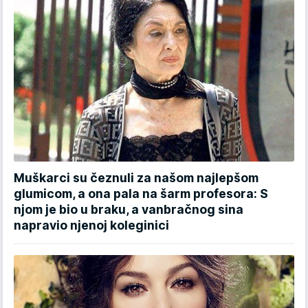
Muškarci su čeznuli za našom najlepšom
glumicom, a ona pala na šarm profesora: S
njom je bio u braku, a vanbračnog sina
napravio njenoj koleginici