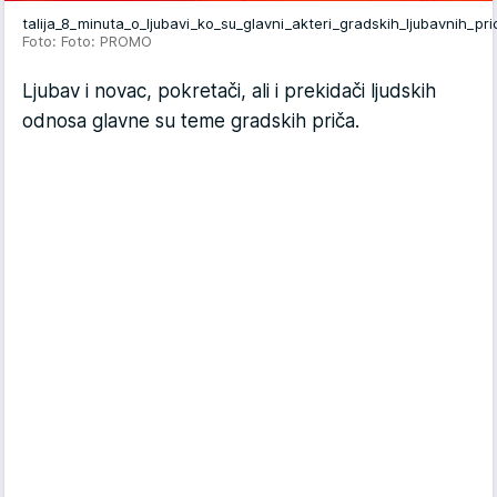
talija_8_minuta_o_ljubavi_ko_su_glavni_akteri_gradskih_ljubavnih_p
Foto: Foto: PROMO
Ljubav i novac, pokretači, ali i prekidači ljudskih
odnosa glavne su teme gradskih priča.