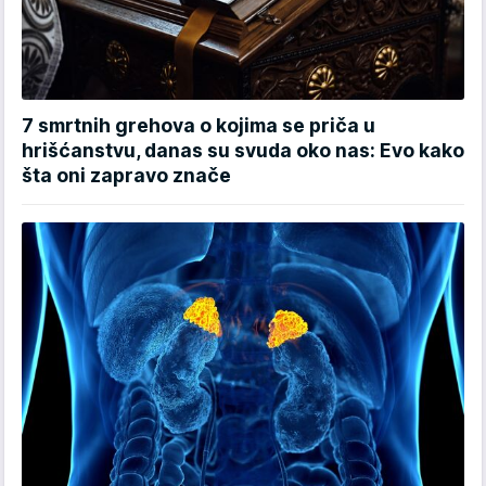
7 smrtnih grehova o kojima se priča u
hrišćanstvu, danas su svuda oko nas: Evo kako
šta oni zapravo znače