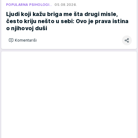
POPULARNA PSIHOLOGI…
05.08.2026.
Ljudi koji kažu briga me šta drugi misle,
često kriju nešto u sebi: Ovo je prava istina
o njihovoj duši
Komentariši