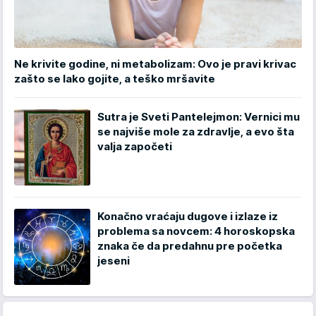
Ne krivite godine, ni metabolizam: Ovo je pravi krivac
zašto se lako gojite, a teško mršavite
Sutra je Sveti Pantelejmon: Vernici mu
se najviše mole za zdravlje, a evo šta
valja započeti
Konačno vraćaju dugove i izlaze iz
problema sa novcem: 4 horoskopska
znaka če da predahnu pre početka
jeseni