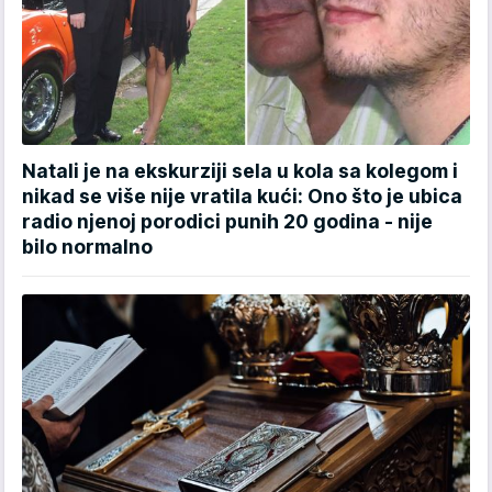
Natali je na ekskurziji sela u kola sa kolegom i
nikad se više nije vratila kući: Ono što je ubica
radio njenoj porodici punih 20 godina - nije
bilo normalno