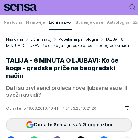
Naslovna
Najnovije
Lični razvoj
Buđenje duše
Astrologija
Zd
Naslovna
Lični razvoj
Popularna psihologija
TALIJA - 8
MINUTA O LJUBAVI: Ko će koga - gradske priče na beogradski način
TALIJA - 8 MINUTA O LJUBAVI: Ko će
koga - gradske priče na beogradski
način
Da li su prvi venci proleća nove ljubavne veze ili
sveži raskidi?
Objavljeno 18.03.2016. 16:41h
→ 21.03.2016. 21:20h
Dodajte Sensa u vaš Google izbor