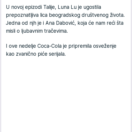
U novoj epizodi Talije, Luna Lu je ugostila
prepoznatljiva lica beogradskog društvenog života.
Jedna od njh je i Ana Dabović, koja će nam reći šta
misli o ljubavnim tračevima.
I ove nedelje Coca-Cola je pripremila osveženje
kao zvanično piće serijala.