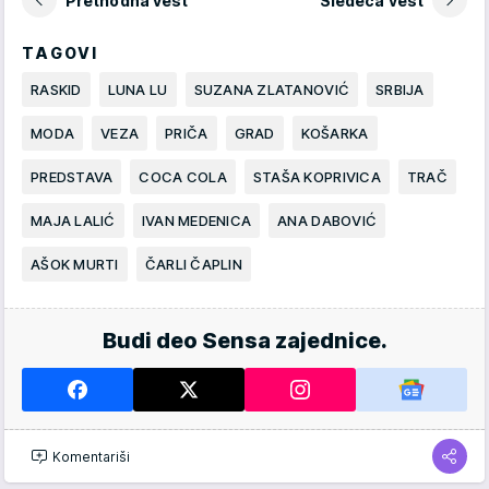
Prethodna vest
Sledeća vest
TAGOVI
RASKID
LUNA LU
SUZANA ZLATANOVIĆ
SRBIJA
MODA
VEZA
PRIČA
GRAD
KOŠARKA
PREDSTAVA
COCA COLA
STAŠA KOPRIVICA
TRAČ
MAJA LALIĆ
IVAN MEDENICA
ANA DABOVIĆ
AŠOK MURTI
ČARLI ČAPLIN
Budi deo Sensa zajednice.
Komentariši