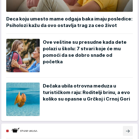
Deca koju umesto mame odgaja baka imaju posledice:
Psiholozi kažu da ovo ostavlja trag za ceo život
Ove veštine su presudne kada dete
polazi u školu: 7 stvari koje će mu
pomoći da se dobro snađe od
početka
Dečaka ubila otrovna meduza u
turističkom raju: Roditelji brinu, a evo
koliko su opasne u Grčkoj i Crnoj Gori