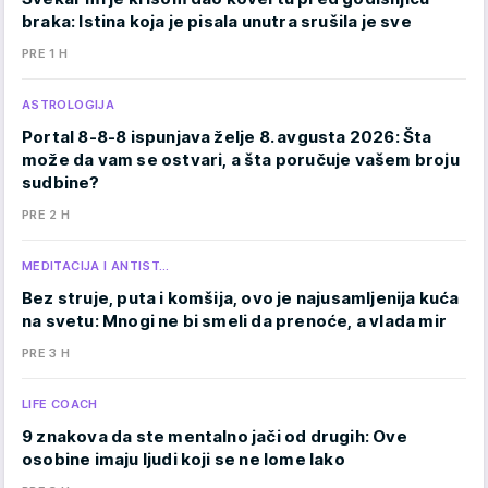
braka: Istina koja je pisala unutra srušila je sve
PRE 1 H
ASTROLOGIJA
Portal 8-8-8 ispunjava želje 8. avgusta 2026: Šta
može da vam se ostvari, a šta poručuje vašem broju
sudbine?
PRE 2 H
MEDITACIJA I ANTIST…
Bez struje, puta i komšija, ovo je najusamljenija kuća
na svetu: Mnogi ne bi smeli da prenoće, a vlada mir
PRE 3 H
LIFE COACH
9 znakova da ste mentalno jači od drugih: Ove
osobine imaju ljudi koji se ne lome lako