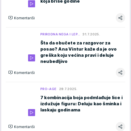
koja briše godine
Komentariši
PRIRODNA NEGA I LEP…
31.7.2025.
Šta da obučete za razgovor za
posao? Ana Vintur kaže da je ovo
greška koju većina pravi i deluje
neubedljivo
Komentariši
PRO-AGE
29.7.2025.
7 kombinacija boja podmlađuje lice i
izdužuje figuru: Deluju kao šminka i
laskaju godinama
Komentariši