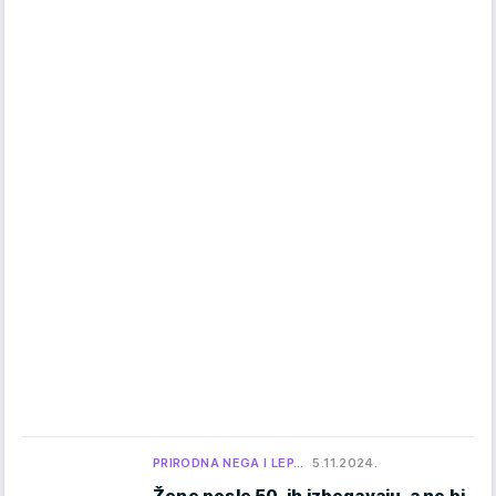
PRIRODNA NEGA I LEP…
5.11.2024.
Žene posle 50. ih izbegavaju, a ne bi