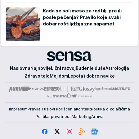
Kada se soli meso za roštilj, pre ili
posle pečenja? Pravilo koje svaki
dobar roštiljdžija zna napamet
Sensa
Naslovna
Najnovije
Lični razvoj
Buđenje duše
Astrologija
Zdravo telo
Moj dom
Lepota i dobre navike
Impresum
Pravila i uslovi korišćenja
Kontakt
Politika o kolačićima
Politika privatnosti
Marketing
Arhiva