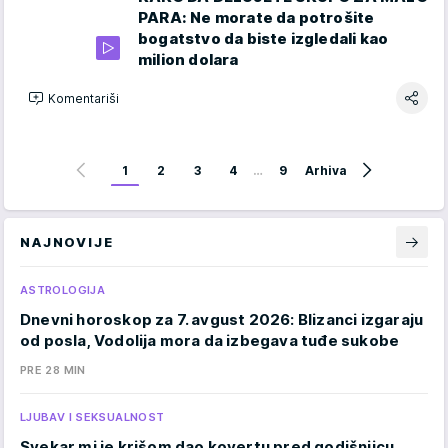
PARA: Ne morate da potrošite
bogatstvo da biste izgledali kao
milion dolara
Komentariši
1
2
3
4
…
9
Arhiva
NAJNOVIJE
ASTROLOGIJA
Dnevni horoskop za 7. avgust 2026: Blizanci izgaraju
od posla, Vodolija mora da izbegava tuđe sukobe
PRE 28 MIN
LJUBAV I SEKSUALNOST
Svekar mi je krišom dao kovertu pred godišnjicu