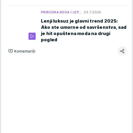
PRIRODNA NEGA I LEP…
23.7.2025.
Lenji luksuz je glavni trend 2025:
Ako ste umorne od savršenstva, sad
je hit opuštena moda na drugi
pogled
Komentariši