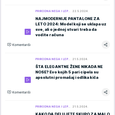
PRIRODNA NEGA I LEP…
22.5.2024.
NAJMODERNIJE PANTALONE ZA
LETO 2024: Model koji se uklapa uz
sve, ali o jednoj stvari treba da
vodite računa
Komentariši
PRIRODNA NEGA I LEP…
21.5.2024.
ŠTA ELEGANTNE ŽENE NIKADA NE
NOSE? Evo kojih 5 pari cipela su
apsolutni promašaj i odlika kiča
Komentariši
PRIRODNA NEGA I LEP…
21.5.2024.
KAKO DA DELUJETE SKUPO ZA MALO