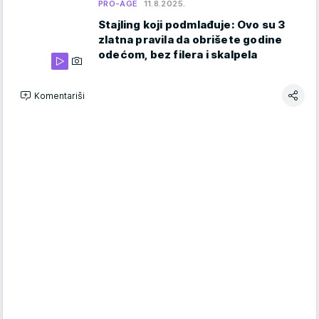
PRO-AGE
11.8.2025.
Stajling koji podmlađuje: Ovo su 3
zlatna pravila da obrišete godine
odećom, bez filera i skalpela
Komentariši