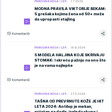
PRIRODNA NEGA I LEP…
1.7.2024.
MODNA PRAVILA VIKTORIJE BEKAM:
5 grešaka kojima žena od 50+ može
da upropasti stajling
Komentariši
PRIRODNA NEGA I LEP…
18.6.2024.
5 MODELA HALJINA KOJE SKRIVAJU
STOMAK: I skreću pažnju na ono što
je na vama najlepše
Komentariši
PRIRODNA NEGA I LEP…
27.5.2024.
TAŠNA OD PREVRNUTE KOŽE JE HIT
LETA 2024: Antilop je mekan,
prijatan na dodir, izgleda skupo i