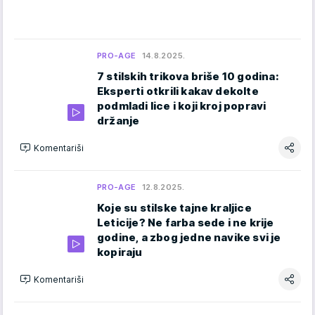
PRO-AGE
14.8.2025.
7 stilskih trikova briše 10 godina:
Eksperti otkrili kakav dekolte
podmladi lice i koji kroj popravi
držanje
Komentariši
PRO-AGE
12.8.2025.
Koje su stilske tajne kraljice
Leticije? Ne farba sede i ne krije
godine, a zbog jedne navike svi je
kopiraju
Komentariši