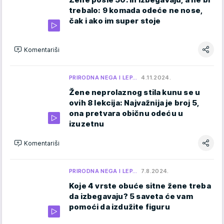
trebalo: 9 komada odeće ne nose,
čak i ako im super stoje
Komentariši
PRIRODNA NEGA I LEP…
4.11.2024.
Žene neprolaznog stila kunu se u
ovih 8 lekcija: Najvažnija je broj 5,
ona pretvara običnu odeću u
izuzetnu
Komentariši
PRIRODNA NEGA I LEP…
7.8.2024.
Koje 4 vrste obuće sitne žene treba
da izbegavaju? 5 saveta će vam
pomoći da izdužite figuru