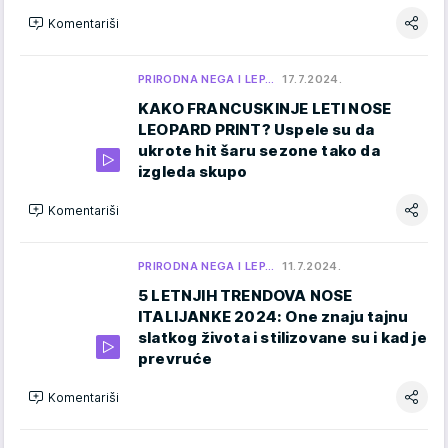
Komentariši
PRIRODNA NEGA I LEP…
17.7.2024.
KAKO FRANCUSKINJE LETI NOSE
LEOPARD PRINT? Uspele su da
ukrote hit šaru sezone tako da
izgleda skupo
Komentariši
PRIRODNA NEGA I LEP…
11.7.2024.
5 LETNJIH TRENDOVA NOSE
ITALIJANKE 2024: One znaju tajnu
slatkog života i stilizovane su i kad je
prevruće
Komentariši