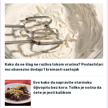
Kako da se šlag ne razliva tokom vrućina? Poslastičari
mu obavezno dodaju 1 kremasti sastojak
Evo kako da napravite starinsku
šljivopitu bez kora: Toliko je sočna da
ćete je jesti kašikom