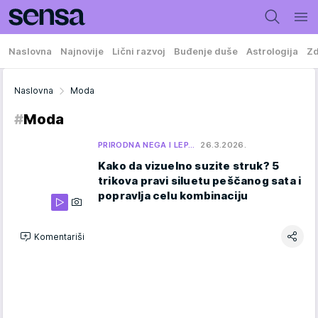
Naslovna
Najnovije
Lični razvoj
Buđenje duše
Astrologija
Zd
Naslovna
Moda
#
Moda
PRIRODNA NEGA I LEP…
26.3.2026.
Kako da vizuelno suzite struk? 5
trikova pravi siluetu peščanog sata i
popravlja celu kombinaciju
Komentariši