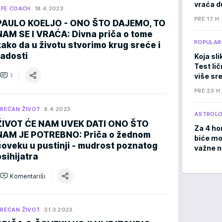
vraća d
IFE COACH
18.4.2023.
PRE 17 H
PAULO KOELJO - ONO ŠTO DAJEMO, TO
NAM SE I VRAĆA: Divna priča o tome
POPULAR
kako da u životu stvorimo krug sreće i
radosti
Koja sli
Test li
1
više sr
PRE 23 H
REĆAN ŽIVOT
8.4.2023.
ASTROLO
ŽIVOT ĆE NAM UVEK DATI ONO ŠTO
Za 4 ho
NAM JE POTREBNO: Priča o žednom
biće moć
čoveku u pustinji - mudrost poznatog
važne 
psihijatra
Komentariši
REĆAN ŽIVOT
31.3.2023.