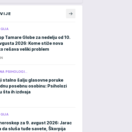
VIJE
GIJA
p Tamare Globe za nedelju od 10.
avgusta 2026: Kome stiže nova
ko rešava veliki problem
IN
NA PSIHOLOGI…
ji stalno šalju glasovne poruke
ednu posebnu osobinu: Psiholozi
u šta ih izdvaja
GIJA
horoskop za 9. avgust 2026: Jarac
a da sluša tuđe savete, Škorpija