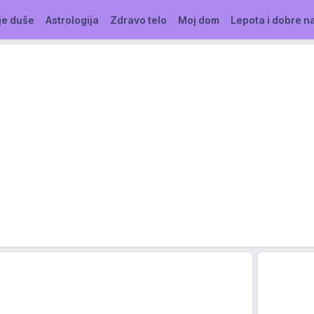
je duše
Astrologija
Zdravo telo
Moj dom
Lepota i dobre n