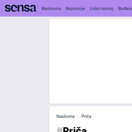
Naslovna
Najnovije
Lični razvoj
Buđen
Naslovna
Priča
#
Priča