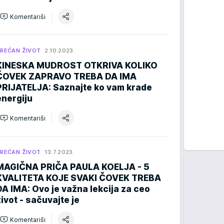
Komentariši
REĆAN ŽIVOT
2.10.2023.
KINESKA MUDROST OTKRIVA KOLIKO
ČOVEK ZAPRAVO TREBA DA IMA
PRIJATELJA: Saznajte ko vam krade
energiju
Komentariši
REĆAN ŽIVOT
13.7.2023.
MAGIČNA PRIČA PAULA KOELJA - 5
KVALITETA KOJE SVAKI ČOVEK TREBA
DA IMA: Ovo je važna lekcija za ceo
život - sačuvajte je
Komentariši