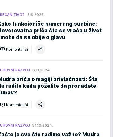
REĆAN ŽIVOT
6.8.2026.
Kako funkcioniše bumerang sudbine:
Neverovatna priča šta se vraća u život
i može da se obije o glavu
Komentariši
UHOVNI RAZVOJ
6.11.2024.
Mudra priča o magiji privlačnosti: Šta
da radite kada poželite da pronađete
ljubav?
Komentariši
UHOVNI RAZVOJ
31.10.2024.
Zašto je sve što radimo važno? Mudra