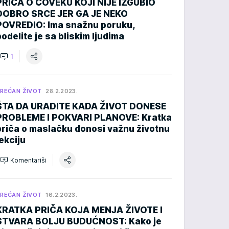
PRIČA O ČOVEKU KOJI NIJE IZGUBIO
DOBRO SRCE JER GA JE NEKO
POVREDIO: Ima snažnu poruku,
podelite je sa bliskim ljudima
1
REĆAN ŽIVOT
28.2.2023.
ŠTA DA URADITE KADA ŽIVOT DONESE
PROBLEME I POKVARI PLANOVE: Kratka
priča o maslačku donosi važnu životnu
lekciju
Komentariši
REĆAN ŽIVOT
16.2.2023.
KRATKA PRIČA KOJA MENJA ŽIVOTE I
STVARA BOLJU BUDUĆNOST: Kako je