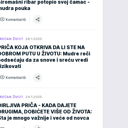
siromašni ribar potopio svoj čamac -
mudra pouka
Komentariši
REĆAN ŽIVOT
26.1.2023.
PRIČA KOJA OTKRIVA DA LI STE NA
DOBROM PUTU U ŽIVOTU: Mudre reči
podsećaju da za snove i sreću vredi
rizikovati
Komentariši
REĆAN ŽIVOT
24.1.2023.
DIRLJIVA PRIČA - KADA DAJETE
DRUGIMA, DOBIĆETE VIŠE OD ŽIVOTA:
Šta je mnogo važnije i veće od novca