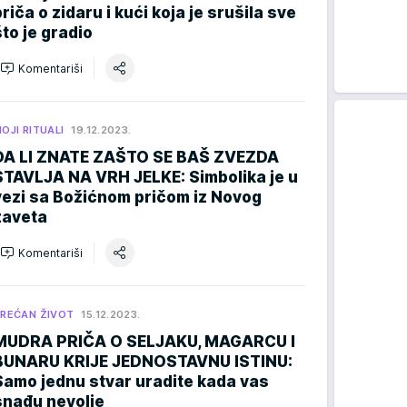
priča o zidaru i kući koja je srušila sve
što je gradio
Komentariši
OJI RITUALI
19.12.2023.
DA LI ZNATE ZAŠTO SE BAŠ ZVEZDA
STAVLJA NA VRH JELKE: Simbolika je u
vezi sa Božićnom pričom iz Novog
zaveta
Komentariši
REĆAN ŽIVOT
15.12.2023.
MUDRA PRIČA O SELJAKU, MAGARCU I
BUNARU KRIJE JEDNOSTAVNU ISTINU:
Samo jednu stvar uradite kada vas
snađu nevolje