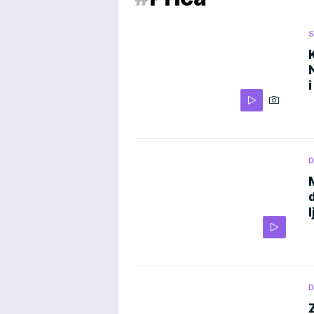
S
D
D