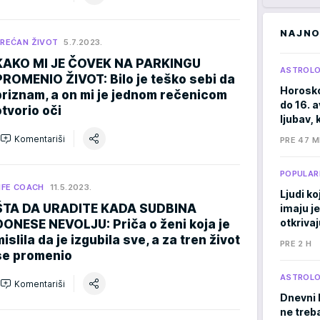
NAJNO
REĆAN ŽIVOT
5.7.2023.
KAKO MI JE ČOVEK NA PARKINGU
ASTROLO
PROMENIO ŽIVOT: Bilo je teško sebi da
Horosko
priznam, a on mi je jednom rečenicom
do 16. 
otvorio oči
ljubav, 
Komentariši
PRE 47 M
POPULAR
IFE COACH
11.5.2023.
Ljudi ko
ŠTA DA URADITE KADA SUDBINA
imaju j
otkrivaj
DONESE NEVOLJU: Priča o ženi koja je
islila da je izgubila sve, a za tren život
PRE 2 H
se promenio
ASTROLO
Komentariši
Dnevni 
ne treb