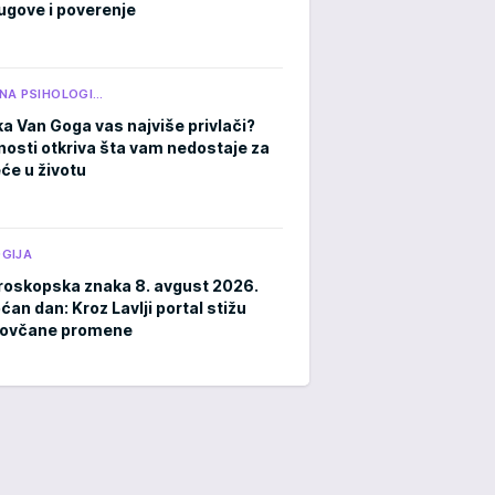
ugove i poverenje
NA PSIHOLOGI…
ka Van Goga vas najviše privlači?
čnosti otkriva šta vam nedostaje za
eće u životu
GIJA
roskopska znaka 8. avgust 2026.
an dan: Kroz Lavlji portal stižu
novčane promene