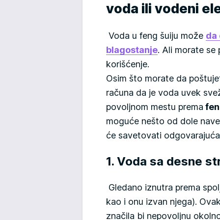
voda ili vodeni e
Voda u feng šuiju može
da 
blagostanje
. Ali morate se
korišćenje.
Osim što morate da poštujet
računa da je voda uvek sveža
povoljnom mestu prema
fen
moguće nešto od dole naved
će savetovati odgovarajuća
1. Voda sa desne st
Gledano iznutra prema spol
kao i onu izvan njega). Ovak
značila bi nepovoljnu okoln