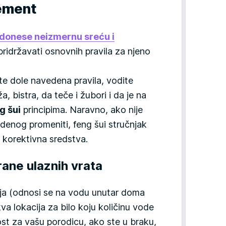
lement
donese neizmernu sreću i
 pridržavati osnovnih pravila za njeno
e dole navedena pravila, vodite
, bistra, da teče i žubori i da je na
g šui
principima. Naravno, ako nije
enog promeniti, feng šui stručnjak
 korektivna sredstva.
rane ulaznih vrata
ja (odnosi se na vodu unutar doma
va lokacija za bilo koju količinu vode
ost za vašu porodicu, ako ste u braku,