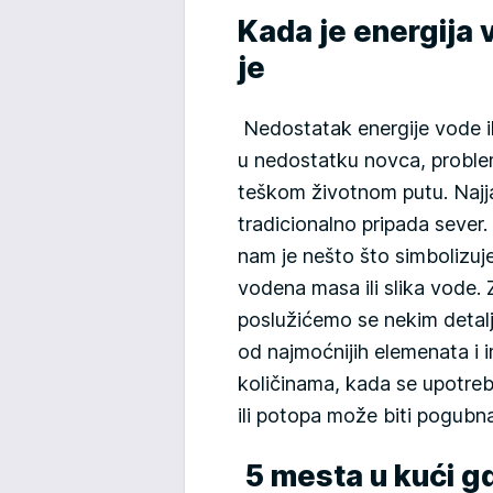
Kada je energija v
je
Nedostatak energije vode il
u nedostatku novca, proble
teškom životnom putu. Najja
tradicionalno pripada sever
nam je nešto što simbolizuje
vodena masa ili slika vode.
poslužićemo se nekim detal
od najmoćnijih elemenata i 
količinama, kada se upotrebi
ili potopa može biti pogubna
5 mesta u kući gd