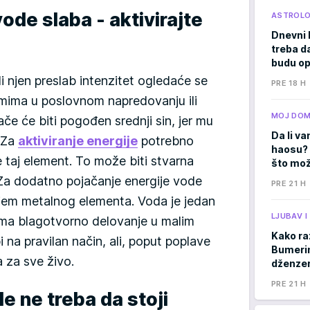
ode slaba - aktivirajte
ASTROLO
Dnevni 
treba d
budu op
i njen preslab intenzitet ogledaće se
PRE 18 H
mima u poslovnom napredovanju ili
MOJ DO
če će biti pogođen srednji sin, jer mu
Da li va
. Za
aktiviranje energije
potrebno
haosu? 
 taj element. To može biti stvarna
što mož
 Za dodatno pojačanje energije vode
PRE 21 H
jem metalnog elementa. Voda je jedan
LJUBAV 
ima blagotvorno delovanje u malim
Kako ra
 na pravilan način, ali, poput poplave
Bumerima
 za sve živo.
dženzer
PRE 21 H
e ne treba da stoji