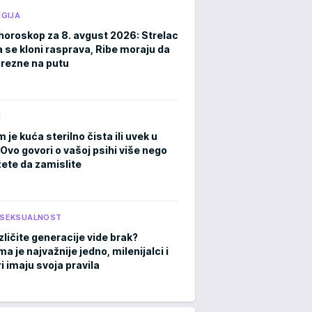
GIJA
horoskop za 8. avgust 2026: Strelac
a se kloni rasprava, Ribe moraju da
rezne na putu
M
m je kuća sterilno čista ili uvek u
Ovo govori o vašoj psihi više nego
ete da zamislite
I SEKSUALNOST
zličite generacije vide brak?
 je najvažnije jedno, milenijalci i
i imaju svoja pravila