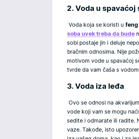
2. Voda u spavaćoj 
Voda koja se koristi u
feng
soba uvek treba da bude
m
sobi postaje jin i deluje nep
bračnim odnosima. Nije požel
motivom vode u spavaćoj sob
tvrde da vam čaša s vodom 
3. Voda iza leđa
Ovo se odnosi na akvarijum
vode koji vam se mogu naći 
sedite i odmarate ili radite.
vaze. Takođe, isto upozorenj
iza vašeg doma, kao i za jez