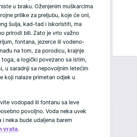
ako niste u braku. Oženjenim muškarcima
ne prilike za preljubu, koje će oni,
g šuija, kad-tad i iskoristiti, ma
o prirodi bili. Zato je vrlo važno
ijum, fontana, jezerce ili vodeno-
nađu na tom, za porodicu, krajnje
toga, a logički povezano sa istim,
 u saradnji sa nepovoljnim letećim
 koji nalaze primetan odjek u
ite vodopad ili fontanu sa leve
e posebno povoljno. Voda neka uvek
a i neka bude udaljena barem
h vrata
.