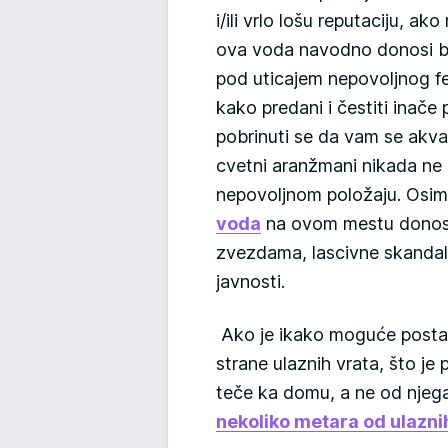
i/ili vrlo lošu reputaciju, 
ova voda navodno donosi broj
pod uticajem nepovoljnog fen
kako predani i čestiti inače p
pobrinuti se da vam se akvar
cvetni aranžmani nikada ne 
nepovoljnom položaju. Osim 
voda
na ovom mestu donosi,
zvezdama, lascivne skandale
javnosti.
Ako je ikako moguće postav
strane ulaznih vrata, što j
teče ka domu, a ne od njeg
nekoliko metara od ulazni