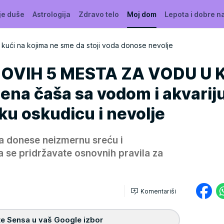
je duše
Astrologija
Zdravo telo
Moj dom
Lepota i dobre n
 kući na kojima ne sme da stoji voda donose nevolje
OVIH 5 MESTA ZA VODU U K
jena čaša sa vodom i akvari
u oskudicu i nevolje
a donese neizmernu sreću i
a se pridržavate osnovnih pravila za
Komentariši
e Sensa u vaš Google izbor