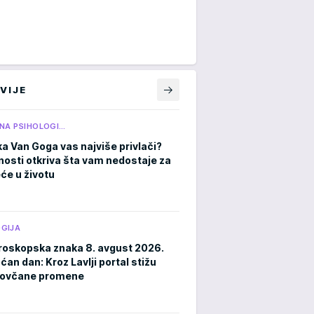
VIJE
NA PSIHOLOGI…
ka Van Goga vas najviše privlači?
čnosti otkriva šta vam nedostaje za
eće u životu
GIJA
roskopska znaka 8. avgust 2026.
an dan: Kroz Lavlji portal stižu
novčane promene