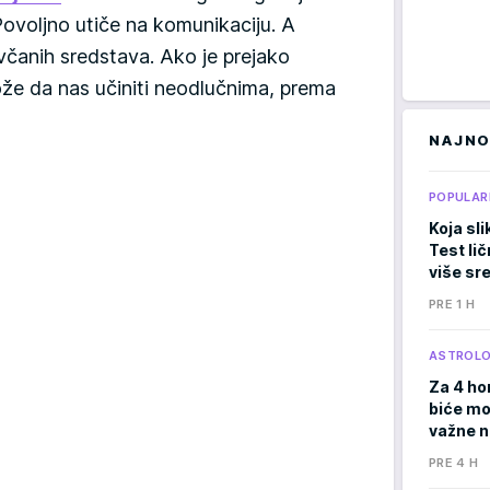
Povoljno utiče na komunikaciju. A
včanih sredstava. Ako je prejako
ože da nas učiniti neodlučnima, prema
NAJNO
POPULAR
Koja sli
Test li
više sr
PRE 1 H
ASTROLO
Za 4 ho
biće moć
važne 
PRE 4 H