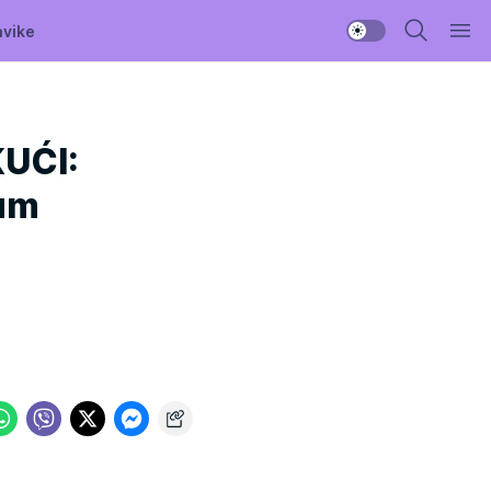
avike
UĆI:
jum