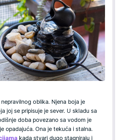
nepravilnog oblika. Njena boja je
ja joj se pripisuje je sever. U skladu sa
 Godišnje doba povezano sa vodom je
je opadajuća. Ona je tekuća i stalna.
cijama
kada stvari dugo stagniraju i