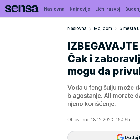
Naslovna
Najnovije
Lični razvoj
Buđen
Naslovna
Moj dom
5 mesta u
IZBEGAVAJTE 
Čak i zaboravl
mogu da privuk
Voda u feng šuiju može d
blagostanje. Ali morate d
njeno korišćenje.
Objavljeno 18.12.2023. 15:06h
Dodajt