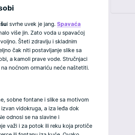
sobi
 šu
i svrhe uvek je jang.
Spavaća
alo više jin. Zato voda u spavaćoj
ovoljno. Šteti zdravlju i skladnim
jno čak niti postavljanje slike sa
i, a kamoli prave vode. Stručnjaci
na noćnom ormariću neće naštetiti.
e, sobne fontane i slike sa motivom
izvan vidokruga, a iza leđa dok
 Ne odnosi se na slavine i
e važi i za potok ili reku koja protiče
erce ili fontanu iza kuće. Ovako