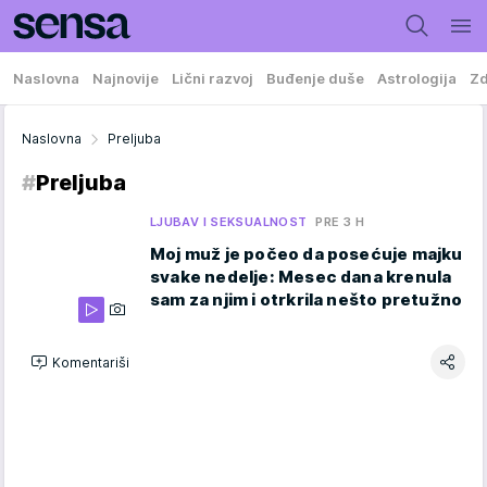
Naslovna
Najnovije
Lični razvoj
Buđenje duše
Astrologija
Zd
Naslovna
Preljuba
#
Preljuba
LJUBAV I SEKSUALNOST
PRE 3 H
Moj muž je počeo da posećuje majku
svake nedelje: Mesec dana krenula
sam za njim i otrkrila nešto pretužno
Komentariši