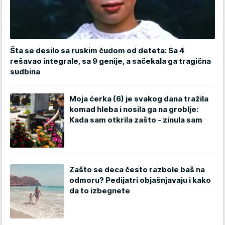
Šta se desilo sa ruskim čudom od deteta: Sa 4
rešavao integrale, sa 9 genije, a sačekala ga tragična
sudbina
Moja ćerka (6) je svakog dana tražila
komad hleba i nosila ga na groblje:
Kada sam otkrila zašto - zinula sam
Zašto se deca često razbole baš na
odmoru? Pedijatri objašnjavaju i kako
da to izbegnete