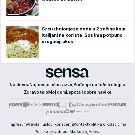
Grci u bolonjeze dodaju 2 začina koja
Italijani ne koriste: Sos ima potpuno
drugačiji ukus
Sensa
Naslovna
Najnovije
Lični razvoj
Buđenje duše
Astrologija
Zdravo telo
Moj dom
Lepota i dobre navike
Impresum
Pravila i uslovi korišćenja
Kontakt
Politika o kolačićima
Politika privatnosti
Marketing
Arhiva