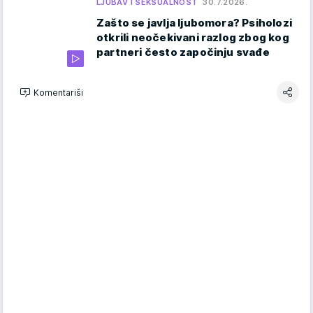
LJUBAV I SEKSUALNOST
30.7.2026.
Zašto se javlja ljubomora? Psiholozi
otkrili neočekivani razlog zbog kog
partneri često započinju svađe
Komentariši