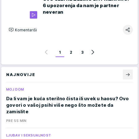
6 upozorenja da nam je partner
neveran
Komentariši
1
2
3
NAJNOVIJE
MOJ DOM
Da li vam je kuća sterilno čista ili uvek u haosu? Ovo
govori o vašoj psihi više nego što možete da
zamislite
PRE 55 MIN
LJUBAV I SEKSUALNOST