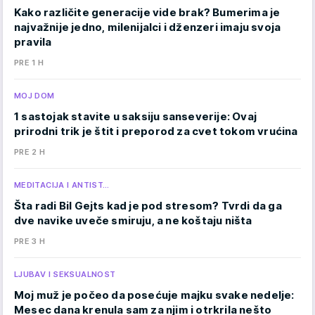
Kako različite generacije vide brak? Bumerima je
najvažnije jedno, milenijalci i dženzeri imaju svoja
pravila
PRE 1 H
MOJ DOM
1 sastojak stavite u saksiju sanseverije: Ovaj
prirodni trik je štit i preporod za cvet tokom vrućina
PRE 2 H
MEDITACIJA I ANTIST…
Šta radi Bil Gejts kad je pod stresom? Tvrdi da ga
dve navike uveče smiruju, a ne koštaju ništa
PRE 3 H
LJUBAV I SEKSUALNOST
Moj muž je počeo da posećuje majku svake nedelje:
Mesec dana krenula sam za njim i otrkrila nešto