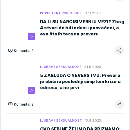
POPULARNA PSIHOLOGI…
1.11.2023.
DA LI SU NARCISI VERNI U VEZI? Zbog
4 stvari će biti odani i posvećeni, a
evo šta ih tera na prevaru
Komentariši
LJUBAV I SEKSUALNOST
21.9.2023.
5 ZABLUDA O NEVERSTVU: Prevara
je obično poslednji simptom krize u
odnosu, a ne prvi
Komentariši
LJUBAV I SEKSUALNOST
13.9.2023.
OVO SEBI NE ŽELIMO DA PRIZNAMO: