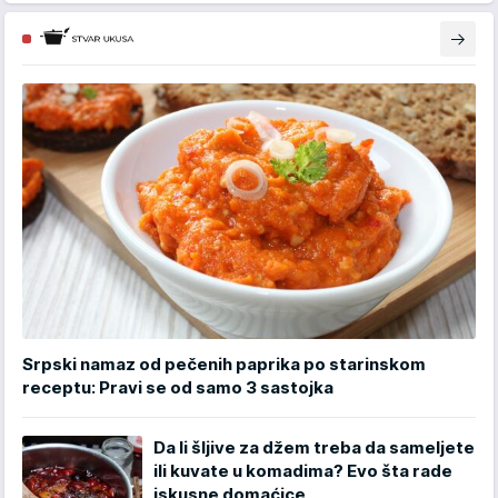
Srpski namaz od pečenih paprika po starinskom
receptu: Pravi se od samo 3 sastojka
Da li šljive za džem treba da sameljete
ili kuvate u komadima? Evo šta rade
iskusne domaćice