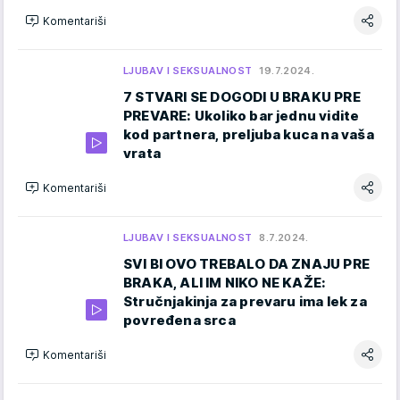
Komentariši
LJUBAV I SEKSUALNOST
19.7.2024.
7 STVARI SE DOGODI U BRAKU PRE
PREVARE: Ukoliko bar jednu vidite
kod partnera, preljuba kuca na vaša
vrata
Komentariši
LJUBAV I SEKSUALNOST
8.7.2024.
SVI BI OVO TREBALO DA ZNAJU PRE
BRAKA, ALI IM NIKO NE KAŽE:
Stručnjakinja za prevaru ima lek za
povređena srca
Komentariši