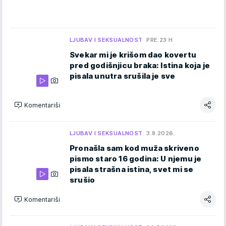
LJUBAV I SEKSUALNOST
PRE 23 H
Svekar mi je krišom dao kovertu
pred godišnjicu braka: Istina koja je
pisala unutra srušila je sve
Komentariši
LJUBAV I SEKSUALNOST
3.8.2026.
Pronašla sam kod muža skriveno
pismo staro 16 godina: U njemu je
pisala strašna istina, svet mi se
srušio
Komentariši