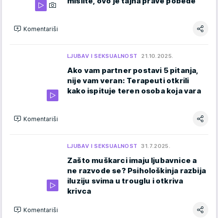
mislite, ovo je tajna prave pobede
Komentariši
LJUBAV I SEKSUALNOST
21.10.2025.
Ako vam partner postavi 5 pitanja,
nije vam veran: Terapeuti otkrili
kako ispituje teren osoba koja vara
Komentariši
LJUBAV I SEKSUALNOST
31.7.2025.
Zašto muškarci imaju ljubavnice a
ne razvode se? Psihološkinja razbija
iluziju svima u trouglu i otkriva
krivca
Komentariši