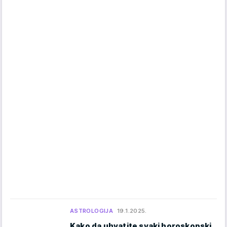
ASTROLOGIJA
19.1.2025.
Kako da uhvatite svaki horoskopski