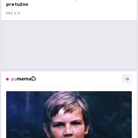
pretužno
PRE 3 H