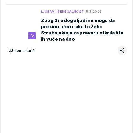
LJUBAV I SEKSUALNOST
5.3.2025.
Zbog 3 razloga ljudi ne mogu da
prekinu aferu iako to žele:
Stručnjakinja za prevaru otkrila šta
ih vuče na dno
Komentariši