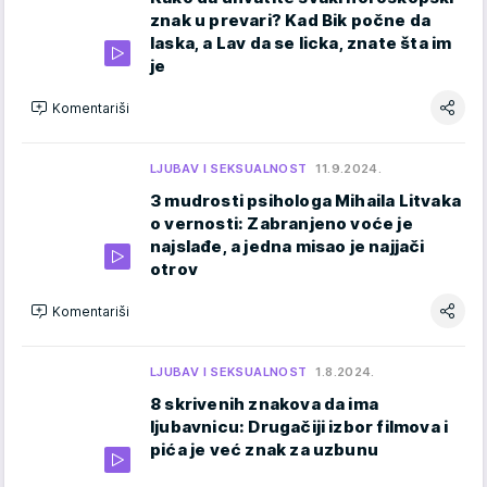
znak u prevari? Kad Bik počne da
laska, a Lav da se licka, znate šta im
je
Komentariši
LJUBAV I SEKSUALNOST
11.9.2024.
3 mudrosti psihologa Mihaila Litvaka
o vernosti: Zabranjeno voće je
najslađe, a jedna misao je najjači
otrov
Komentariši
LJUBAV I SEKSUALNOST
1.8.2024.
8 skrivenih znakova da ima
ljubavnicu: Drugačiji izbor filmova i
pića je već znak za uzbunu