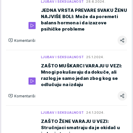
LJUBAV I SEKSUALNOST
28.6.2024.
JEDNA VRSTA PREVARE SVAKU ŽENU
NAJVIŠE BOLI: Može da poremeti
balans hormona i da izazove
psihičke probleme
Komentariši
LJUBAV I SEKSUALNOST
25.1.2024.
ZAŠTO MUŠKARCI VARAJU U VEZI:
Mnogi pokušavaju da dokuče, ali
razlog je samo jedan zbog kog se
odlučuju na izdaju
Komentariši
LJUBAV I SEKSUALNOST
24.1.2024.
ZAŠTO ŽENE VARAJU U VEZI:
Stručnjaci smatraju da je okidač u