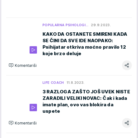
POPULARNA PSIHOLOGI…
29.9.2023.
KAKO DA OSTANETE SMIRENI KADA
SE ČINI DA SVE IDE NAOPAKO:
Psihijatar otkriva moćno pravilo 12
koje brzo deluje
Komentariši
LIFE COACH
11.8.2023.
3 RAZLOGA ZAŠTO JOŠ UVEK NISTE
ZARADILI VELIKI NOVAC: Čak i kada
imate plan, ovo vas blokira da
uspete
Komentariši