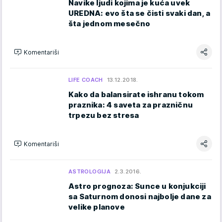
Navike ljudi kojima je kuća uvek
UREDNA: evo šta se čisti svaki dan, a
šta jednom mesečno
Komentariši
LIFE COACH
13.12.2018.
Kako da balansirate ishranu tokom
praznika: 4 saveta za prazničnu
trpezu bez stresa
Komentariši
ASTROLOGIJA
2.3.2016.
Astro prognoza: Sunce u konjukciji
sa Saturnom donosi najbolje dane za
velike planove