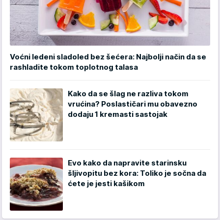
Voćni ledeni sladoled bez šećera: Najbolji način da se
rashladite tokom toplotnog talasa
Kako da se šlag ne razliva tokom
vrućina? Poslastičari mu obavezno
dodaju 1 kremasti sastojak
Evo kako da napravite starinsku
šljivopitu bez kora: Toliko je sočna da
ćete je jesti kašikom