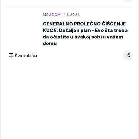
MOJ DOM
4.3.2021.
GENERALNO PROLEĆNO ČIŠĆENJE
KUĆE: Detaljan plan - Evo šta treba
da očistite u svakoj sobi u vašem
domu
Komentariši