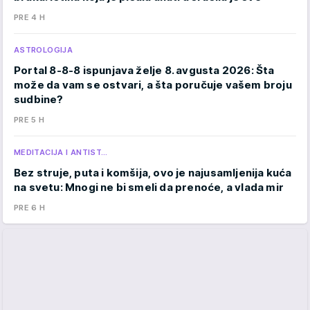
PRE 4 H
ASTROLOGIJA
Portal 8-8-8 ispunjava želje 8. avgusta 2026: Šta
može da vam se ostvari, a šta poručuje vašem broju
sudbine?
PRE 5 H
MEDITACIJA I ANTIST…
Bez struje, puta i komšija, ovo je najusamljenija kuća
na svetu: Mnogi ne bi smeli da prenoće, a vlada mir
PRE 6 H