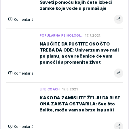
Saveti pomoću kojih ćete izbeći
zamke koje vode u promašaje
Komentariši
POPULARNA PSIHOLOGI…
17.7.2021.
NAUČITE DA PUSTITE ONO ŠTO
TREBA DA ODE: Univerzum sve radi
po planu, a ove rečenice će vam
pomoći da promenite život
Komentariši
LIFE COACH
17.5.2021.
KAKO DA ZAMISLITE ŽELJU DA BI SE
ONA ZAISTA OSTVARILA: Sve što
želite, može vam se brzo ispuniti
Komentariši