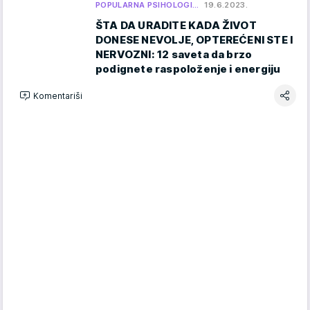
POPULARNA PSIHOLOGI…
19.6.2023.
ŠTA DA URADITE KADA ŽIVOT
DONESE NEVOLJE, OPTEREĆENI STE I
NERVOZNI: 12 saveta da brzo
podignete raspoloženje i energiju
Komentariši