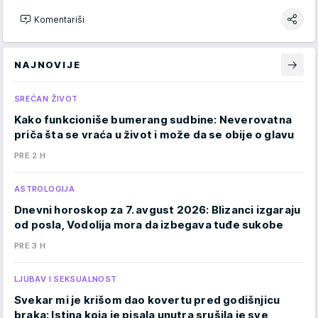
Komentariši
NAJNOVIJE
SREĆAN ŽIVOT
Kako funkcioniše bumerang sudbine: Neverovatna
priča šta se vraća u život i može da se obije o glavu
PRE 2 H
ASTROLOGIJA
Dnevni horoskop za 7. avgust 2026: Blizanci izgaraju
od posla, Vodolija mora da izbegava tuđe sukobe
PRE 3 H
LJUBAV I SEKSUALNOST
Svekar mi je krišom dao kovertu pred godišnjicu
braka: Istina koja je pisala unutra srušila je sve