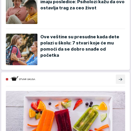
imaju posledice: Psiholozi kažu da ovo
ostavlja trag za ceo život
Ove veštine su presudne kada dete
polazi u školu: 7 stvari koje će mu
pomoći da se dobro snađe od
početka