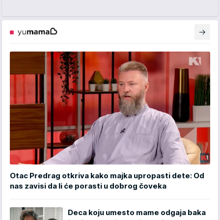
Otac Predrag otkriva kako majka upropasti dete: Od
nas zavisi da li će porasti u dobrog čoveka
Deca koju umesto mame odgaja baka