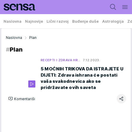
Naslovna
Najnovije
Lični razvoj
Buđenje duše
Astrologija
Zd
Naslovna
Plan
#
Plan
RECEPTI I ZDRAVA HR…
7.12.2023.
5 MOĆNIH TRIKOVA DA ISTRAJETE U
DIJETI: Zdrava ishrana će postati
vaša svakodnevica ako se
pridržavate ovih saveta
Komentariši