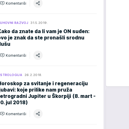
Komentariši
UHOVNI RAZVOJ
31.5.2019.
Kako da znate da li vam je ON suđen:
ovo je znak da ste pronašli srodnu
dušu
Komentariši
STROLOGIJA
26.2.2018.
Horoskop za svitanje i regeneraciju
ljubavi: koje prilike nam pruža
retrogradni Jupiter u Škorpiji (8. mart -
10. jul 2018)
Komentariši