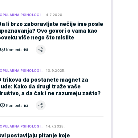
OPULARNA PSIHOLOGI…
4.7.2026.
Da li brzo zaboravljate nečije ime posle
upoznavanja? Ovo govori o vama kao
čoveku više nego što mislite
Komentariši
OPULARNA PSIHOLOGI…
10.9.2025.
6 trikova da postanete magnet za
ljude: Kako da drugi traže vaše
društvo, a da čak i ne razumeju zašto?
Komentariši
OPULARNA PSIHOLOGI…
14.7.2025.
Svi postavljaju pitanje koje