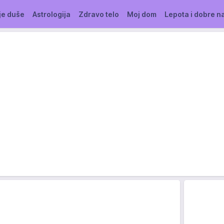
je duše
Astrologija
Zdravo telo
Moj dom
Lepota i dobre n