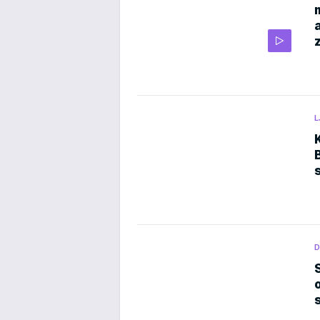
L
D
o
s