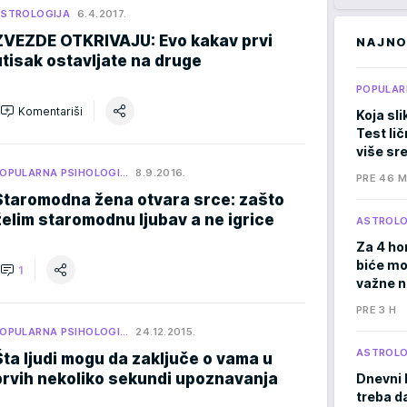
STROLOGIJA
6.4.2017.
ZVEZDE OTKRIVAJU: Evo kakav prvi
NAJNO
utisak ostavljate na druge
POPULAR
Komentariši
Koja sli
Test li
više sr
OPULARNA PSIHOLOGI…
8.9.2016.
PRE 46 M
Staromodna žena otvara srce: zašto
želim staromodnu ljubav a ne igrice
ASTROLO
Za 4 ho
biće moć
1
važne 
PRE 3 H
OPULARNA PSIHOLOGI…
24.12.2015.
ASTROLO
Šta ljudi mogu da zaključe o vama u
prvih nekoliko sekundi upoznavanja
Dnevni 
treba d