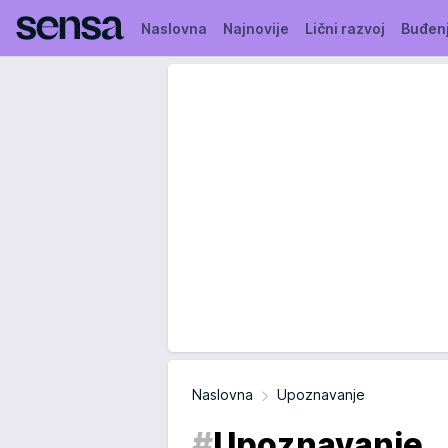
Naslovna
Najnovije
Lični razvoj
Buđen
Naslovna
Upoznavanje
#
Upoznavanje