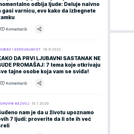
momentalno odbija ljude: Deluje naivno
a gasi varnicu, evo kako da izbegnete
zamku
Komentariši
JUBAV I SEKSUALNOST
19.9.2022.
KAKO DA PRVI LJUBAVNI SASTANAK NE
BUDE PROMAŠAJ: 7 tema koje otkrivaju
sve tajne osobe koja vam se sviđa!
Komentariši
UHOVNI RAZVOJ
15.7.2020.
Suđeno nam je da u životu upoznamo
vih 7 ljudi: proverite da li ste ih već
reli