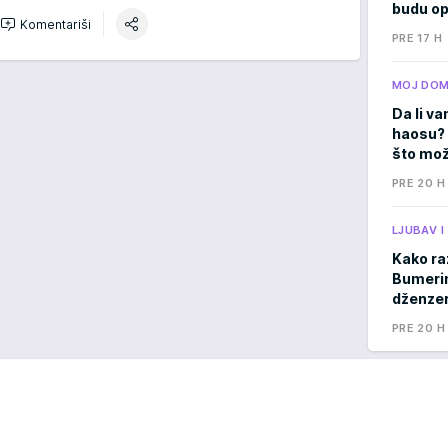
budu op
Komentariši
PRE 17 H
MOJ DO
Da li va
haosu? 
što mož
PRE 20 H
LJUBAV 
Kako ra
Bumerima
dženzer
PRE 20 H