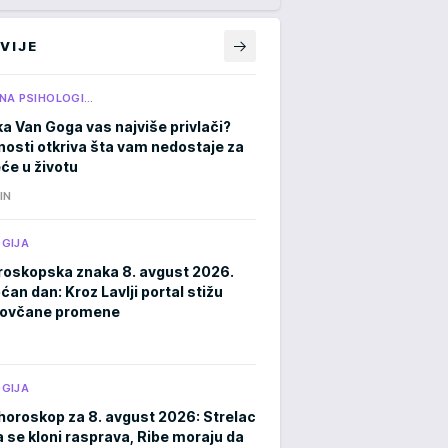
VIJE
NA PSIHOLOGI…
ka Van Goga vas najviše privlači?
čnosti otkriva šta vam nedostaje za
eće u životu
IN
GIJA
roskopska znaka 8. avgust 2026.
an dan: Kroz Lavlji portal stižu
novčane promene
GIJA
horoskop za 8. avgust 2026: Strelac
a se kloni rasprava, Ribe moraju da