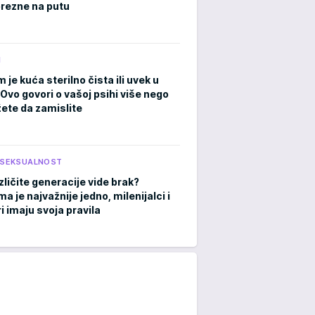
rezne na putu
M
m je kuća sterilno čista ili uvek u
Ovo govori o vašoj psihi više nego
ete da zamislite
I SEKSUALNOST
zličite generacije vide brak?
 je najvažnije jedno, milenijalci i
i imaju svoja pravila