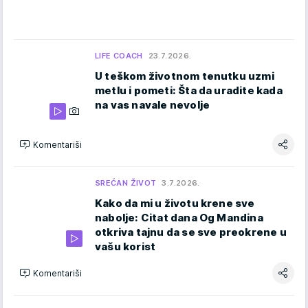
LIFE COACH
23.7.2026.
U teškom životnom tenutku uzmi
metlu i pometi: Šta da uradite kada
na vas navale nevolje
Komentariši
SREĆAN ŽIVOT
3.7.2026.
Kako da mi u životu krene sve
nabolje: Citat dana Og Mandina
otkriva tajnu da se sve preokrene u
vašu korist
Komentariši