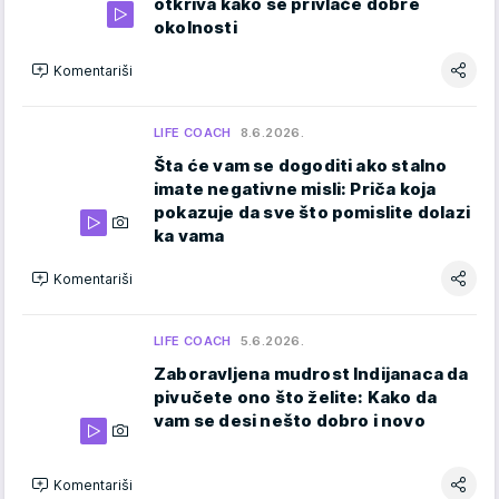
otkriva kako se privlače dobre
okolnosti
Komentariši
LIFE COACH
8.6.2026.
Šta će vam se dogoditi ako stalno
imate negativne misli: Priča koja
pokazuje da sve što pomislite dolazi
ka vama
Komentariši
LIFE COACH
5.6.2026.
Zaboravljena mudrost Indijanaca da
pivučete ono što želite: Kako da
vam se desi nešto dobro i novo
Komentariši