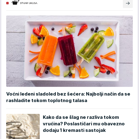
Voćni ledeni sladoled bez šećera: Najbolji način da se
rashladite tokom toplotnog talasa
Kako da se šlag ne razliva tokom
vrućina? Poslastičari mu obavezno
dodaju 1 kremasti sastojak