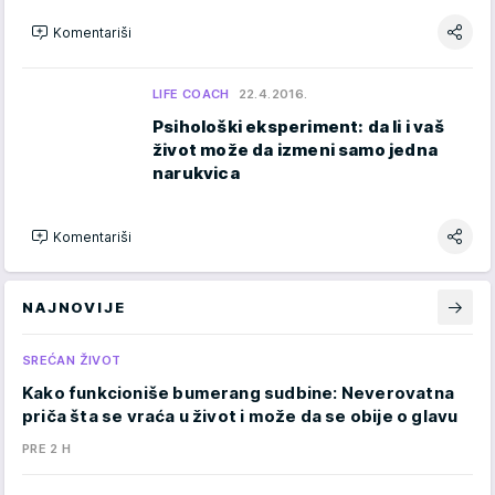
Komentariši
LIFE COACH
22.4.2016.
Psihološki eksperiment: da li i vaš
život može da izmeni samo jedna
narukvica
Komentariši
NAJNOVIJE
SREĆAN ŽIVOT
Kako funkcioniše bumerang sudbine: Neverovatna
priča šta se vraća u život i može da se obije o glavu
PRE 2 H