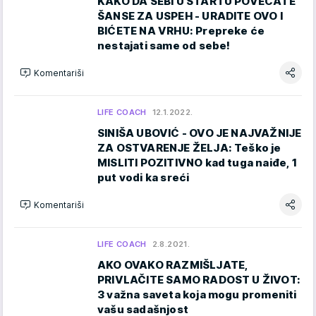
KAKO DA SEBI U STARTU POVEĆATE
ŠANSE ZA USPEH - URADITE OVO I
BIĆETE NA VRHU: Prepreke će
nestajati same od sebe!
Komentariši
LIFE COACH
12.1.2022.
SINIŠA UBOVIĆ - OVO JE NAJVAŽNIJE
ZA OSTVARENJE ŽELJA: Teško je
MISLITI POZITIVNO kad tuga naiđe, 1
put vodi ka sreći
Komentariši
LIFE COACH
2.8.2021.
AKO OVAKO RAZMIŠLJATE,
PRIVLAČITE SAMO RADOST U ŽIVOT:
3 važna saveta koja mogu promeniti
vašu sadašnjost