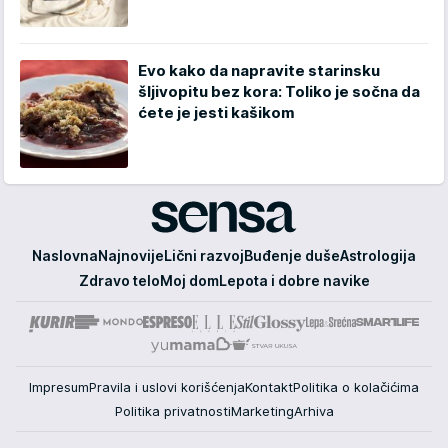
Evo kako da napravite starinsku
šljivopitu bez kora: Toliko je sočna da
ćete je jesti kašikom
Sensa
Naslovna
Najnovije
Lični razvoj
Buđenje duše
Astrologija
Zdravo telo
Moj dom
Lepota i dobre navike
Impresum
Pravila i uslovi korišćenja
Kontakt
Politika o kolačićima
Politika privatnosti
Marketing
Arhiva