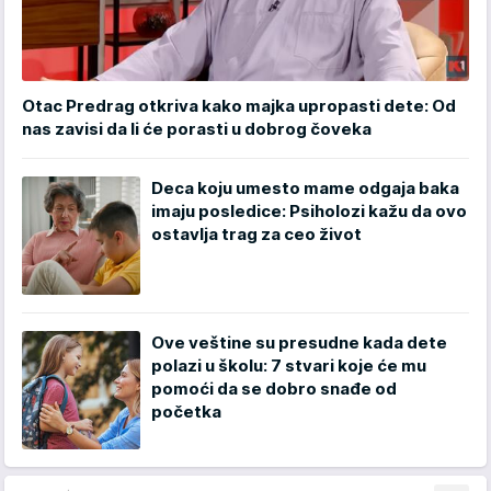
Otac Predrag otkriva kako majka upropasti dete: Od
nas zavisi da li će porasti u dobrog čoveka
Deca koju umesto mame odgaja baka
imaju posledice: Psiholozi kažu da ovo
ostavlja trag za ceo život
Ove veštine su presudne kada dete
polazi u školu: 7 stvari koje će mu
pomoći da se dobro snađe od
početka