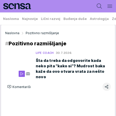
Naslovna
Najnovije
Lični razvoj
Buđenje duše
Astrologija
Zd
Naslovna
Pozitivno razmišljanje
#
Pozitivno razmišljanje
LIFE COACH
30.7.2026.
Šta da treba da odgovorite kada
neko pita "kako si"? Mudrost baka
kaže da ovo otvara vrata za nešto
novo
Komentariši