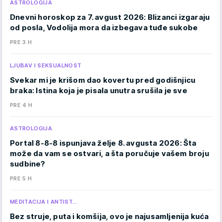
ASTROLOGIJA
Dnevni horoskop za 7. avgust 2026: Blizanci izgaraju
od posla, Vodolija mora da izbegava tuđe sukobe
PRE 3 H
LJUBAV I SEKSUALNOST
Svekar mi je krišom dao kovertu pred godišnjicu
braka: Istina koja je pisala unutra srušila je sve
PRE 4 H
ASTROLOGIJA
Portal 8-8-8 ispunjava želje 8. avgusta 2026: Šta
može da vam se ostvari, a šta poručuje vašem broju
sudbine?
PRE 5 H
MEDITACIJA I ANTIST…
Bez struje, puta i komšija, ovo je najusamljenija kuća