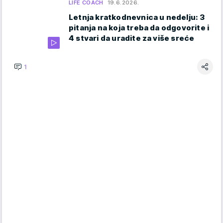
LIFE COACH
19.6.2026.
Letnja kratkodnevnica u nedelju: 3
pitanja na koja treba da odgovorite i
4 stvari da uradite za više sreće
1