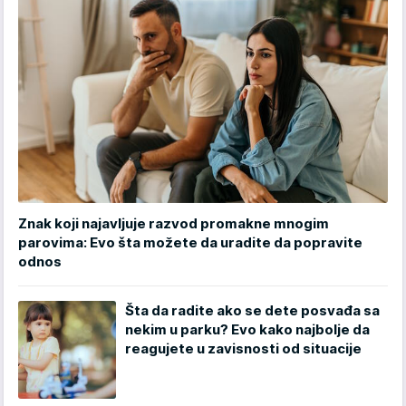
Znak koji najavljuje razvod promakne mnogim
parovima: Evo šta možete da uradite da popravite
odnos
Šta da radite ako se dete posvađa sa
nekim u parku? Evo kako najbolje da
reagujete u zavisnosti od situacije