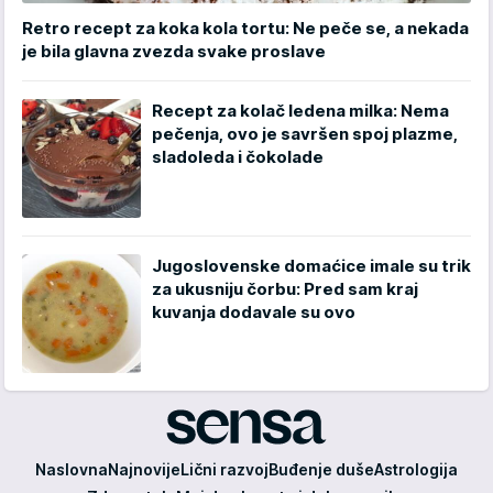
Retro recept za koka kola tortu: Ne peče se, a nekada
je bila glavna zvezda svake proslave
Recept za kolač ledena milka: Nema
pečenja, ovo je savršen spoj plazme,
sladoleda i čokolade
Jugoslovenske domaćice imale su trik
za ukusniju čorbu: Pred sam kraj
kuvanja dodavale su ovo
Sensa
Naslovna
Najnovije
Lični razvoj
Buđenje duše
Astrologija