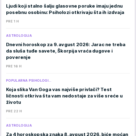
Ljudi koji stalno šalju glasovne poruke imaju jednu
posebnu osobinu: Psiholozi otkrivaju šta ih izdvaja
PRE 1 H
ASTROLOGIJA
Dnevni horoskop za 9. avgust 2026: Jarac ne treba
da sluša tuđe savete, Škorpija vraća dugove i
poverenje
PRE 16 H
POPULARNA PSIHOLOGI…
Koja slika Van Goga vas najviše privlači? Test
ličnosti otkriva šta vam nedostaje za više sreće u
životu
PRE 22 H
ASTROLOGIJA
Za 4 horoskopska znaka 8. avgust 2026. biće moćan