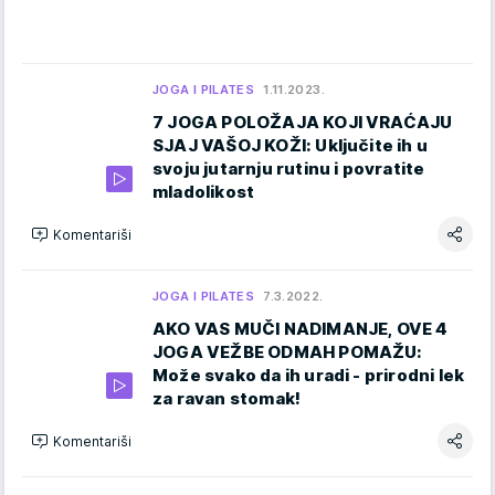
JOGA I PILATES
1.11.2023.
7 JOGA POLOŽAJA KOJI VRAĆAJU
SJAJ VAŠOJ KOŽI: Uključite ih u
svoju jutarnju rutinu i povratite
mladolikost
Komentariši
JOGA I PILATES
7.3.2022.
AKO VAS MUČI NADIMANJE, OVE 4
JOGA VEŽBE ODMAH POMAŽU:
Može svako da ih uradi - prirodni lek
za ravan stomak!
Komentariši