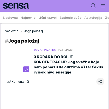
Naslovna
Najnovije
Lični razvoj
Buđenje duše
Astrologija
Zd
Naslovna
Joga položaj
#
Joga položaj
JOGA I PILATES
10.11.2023.
3 KORAKA DO BOLJE
KONCENTRACIJE: Joga vežbe koje
nam pomažu da održimo oštar fokus
i visok nivo energije
Komentariši