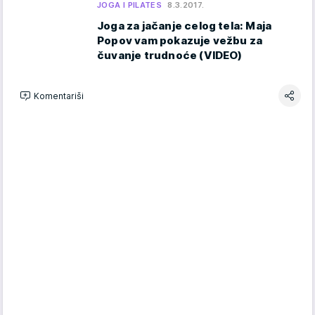
JOGA I PILATES
8.3.2017.
Joga za jačanje celog tela: Maja
Popov vam pokazuje vežbu za
čuvanje trudnoće (VIDEO)
Komentariši