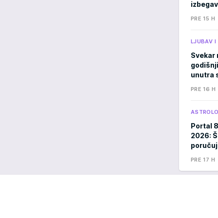
izbegav
PRE 15 H
LJUBAV 
Svekar 
godišnji
unutra s
PRE 16 H
ASTROLO
Portal 
2026: Š
poručuj
PRE 17 H