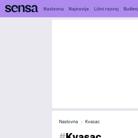
Naslovna
Najnovije
Lični razvoj
Buđen
Naslovna
Kvasac
#
Kvasac