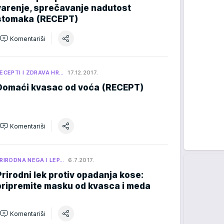
varenje, sprečavanje nadutost
stomaka (RECEPT)
Komentariši
ECEPTI I ZDRAVA HR…
17.12.2017.
Domaći kvasac od voća (RECEPT)
Komentariši
RIRODNA NEGA I LEP…
6.7.2017.
Prirodni lek protiv opadanja kose:
pripremite masku od kvasca i meda
Komentariši