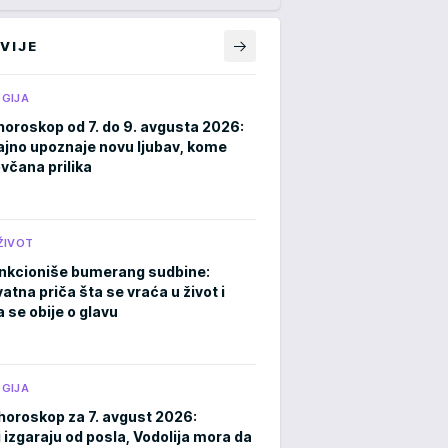
VIJE
GIJA
horoskop od 7. do 9. avgusta 2026:
ajno upoznaje novu ljubav, kome
ovčana prilika
ŽIVOT
nkcioniše bumerang sudbine:
atna priča šta se vraća u život i
 se obije o glavu
GIJA
horoskop za 7. avgust 2026:
 izgaraju od posla, Vodolija mora da