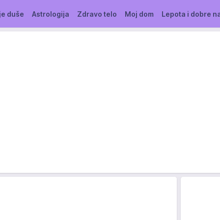
je duše
Astrologija
Zdravo telo
Moj dom
Lepota i dobre n