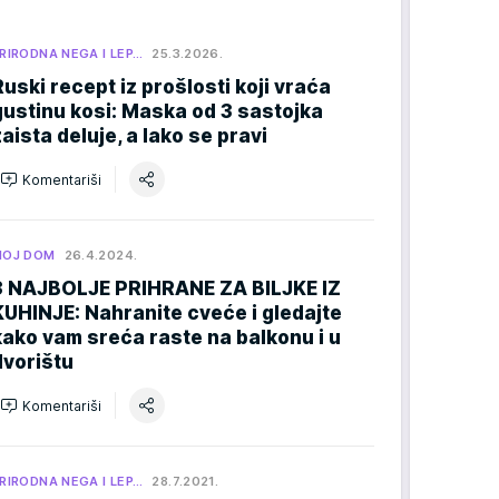
RIRODNA NEGA I LEP…
25.3.2026.
Ruski recept iz prošlosti koji vraća
gustinu kosi: Maska od 3 sastojka
zaista deluje, a lako se pravi
Komentariši
MOJ DOM
26.4.2024.
3 NAJBOLJE PRIHRANE ZA BILJKE IZ
KUHINJE: Nahranite cveće i gledajte
kako vam sreća raste na balkonu i u
dvorištu
Komentariši
RIRODNA NEGA I LEP…
28.7.2021.