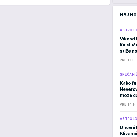
NAJNO
ASTROLO
Vikend 
Ko sluč
stiže n
PRE 1 H
SREĆAN 
Kako fu
Neverov
može da
PRE 14 H
ASTROLO
Dnevni 
Blizanci