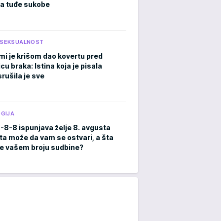
a tuđe sukobe
I SEKSUALNOST
mi je krišom dao kovertu pred
cu braka: Istina koja je pisala
rušila je sve
GIJA
8-8-8 ispunjava želje 8. avgusta
ta može da vam se ostvari, a šta
e vašem broju sudbine?