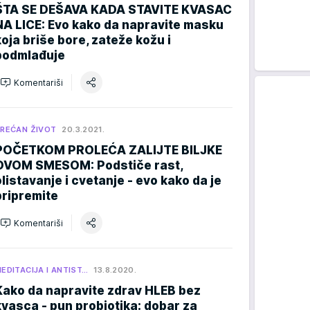
ŠTA SE DEŠAVA KADA STAVITE KVASAC
NA LICE: Evo kako da napravite masku
koja briše bore, zateže kožu i
podmlađuje
Komentariši
REĆAN ŽIVOT
20.3.2021.
POČETKOM PROLEĆA ZALIJTE BILJKE
OVOM SMESOM: Podstiče rast,
olistavanje i cvetanje - evo kako da je
pripremite
Komentariši
EDITACIJA I ANTIST…
13.8.2020.
Kako da napravite zdrav HLEB bez
kvasca - pun probiotika: dobar za