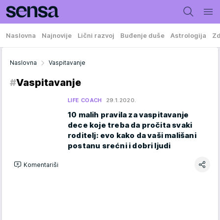
Naslovna
Najnovije
Lični razvoj
Buđenje duše
Astrologija
Zd
Naslovna
Vaspitavanje
#
Vaspitavanje
LIFE COACH
29.1.2020.
10 malih pravila za vaspitavanje
dece koje treba da pročita svaki
roditelj: evo kako da vaši mališani
postanu srećni i dobri ljudi
Komentariši