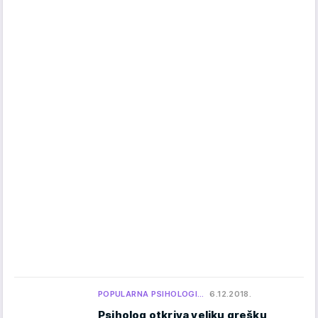
POPULARNA PSIHOLOGI…
6.12.2018.
Psiholog otkriva veliku grešku