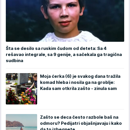
Šta se desilo sa ruskim čudom od deteta: Sa 4
rešavao integrale, sa 9 genije, a sačekala ga tragična
sudbina
Moja ćerka (6) je svakog dana tražila
komad hleba i nosila ga na groblje:
Kada sam otkrila zašto - zinula sam
Zašto se deca često razbole baš na
odmoru? Pedijatri objašnjavaju i kako
da to izbegnete