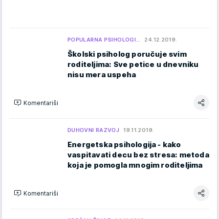
POPULARNA PSIHOLOGI…
24.12.2019.
Školski psiholog poručuje svim
roditeljima: Sve petice u dnevniku
nisu mera uspeha
Komentariši
DUHOVNI RAZVOJ
19.11.2019.
Energetska psihologija - kako
vaspitavati decu bez stresa: metoda
koja je pomogla mnogim roditeljima
Komentariši