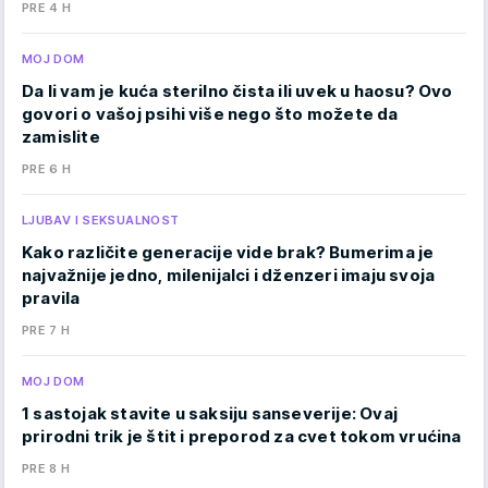
PRE 4 H
MOJ DOM
Da li vam je kuća sterilno čista ili uvek u haosu? Ovo
govori o vašoj psihi više nego što možete da
zamislite
PRE 6 H
LJUBAV I SEKSUALNOST
Kako različite generacije vide brak? Bumerima je
najvažnije jedno, milenijalci i dženzeri imaju svoja
pravila
PRE 7 H
MOJ DOM
1 sastojak stavite u saksiju sanseverije: Ovaj
prirodni trik je štit i preporod za cvet tokom vrućina
PRE 8 H