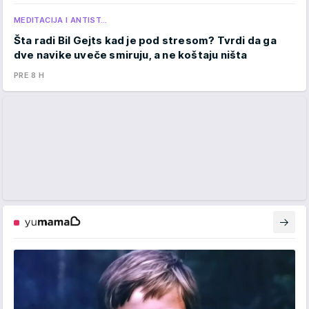
MEDITACIJA I ANTIST…
Šta radi Bil Gejts kad je pod stresom? Tvrdi da ga
dve navike uveče smiruju, a ne koštaju ništa
PRE 8 H