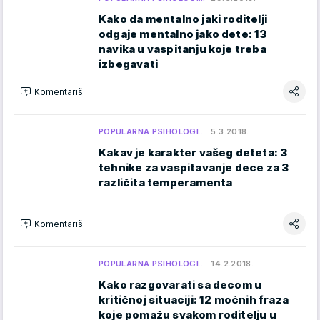
Kako da mentalno jaki roditelji
odgaje mentalno jako dete: 13
navika u vaspitanju koje treba
izbegavati
Komentariši
POPULARNA PSIHOLOGI…
5.3.2018.
Kakav je karakter vašeg deteta: 3
tehnike za vaspitavanje dece za 3
različita temperamenta
Komentariši
POPULARNA PSIHOLOGI…
14.2.2018.
Kako razgovarati sa decom u
kritičnoj situaciji: 12 moćnih fraza
koje pomažu svakom roditelju u