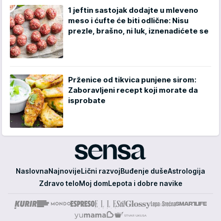
1 jeftin sastojak dodajte u mleveno
meso i ćufte će biti odlične: Nisu
prezle, brašno, ni luk, iznenadićete se
Prženice od tikvica punjene sirom:
Zaboravljeni recept koji morate da
isprobate
Sensa
Naslovna
Najnovije
Lični razvoj
Buđenje duše
Astrologija
Zdravo telo
Moj dom
Lepota i dobre navike