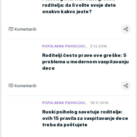
roditelja: da li volite svoje dete
onakvo kakvo jeste?
Komentariši
POPULARNA PSIHOLOGI…
5.12.2018.
Roditelji često prave ove greške: 5
problema u modernom vaspitavanju
dece
Komentariši
POPULARNA PSIHOLOGI…
19.11.2018.
Ruski psiholog savetuje roditelje:
ovih 15 pravila za vaspitavanje dece
treba da poštujete