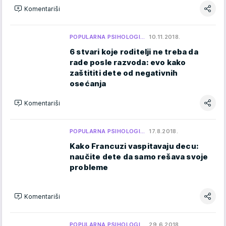
Komentariši
POPULARNA PSIHOLOGI…
10.11.2018.
6 stvari koje roditelji ne treba da
rade posle razvoda: evo kako
zaštititi dete od negativnih
osećanja
Komentariši
POPULARNA PSIHOLOGI…
17.8.2018.
Kako Francuzi vaspitavaju decu:
naučite dete da samo rešava svoje
probleme
Komentariši
POPULARNA PSIHOLOGI…
29.6.2018.