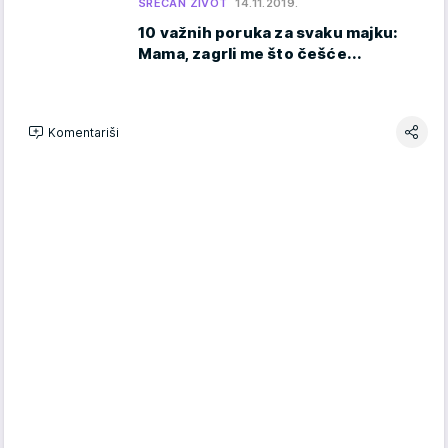
SREĆAN ŽIVOT
14.11.2019.
10 važnih poruka za svaku majku:
Mama, zagrli me što češće...
Komentariši