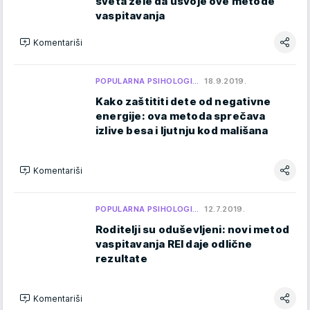
sveta žele da usvoje ove metode
vaspitavanja
Komentariši
POPULARNA PSIHOLOGI…
18.9.2019.
Kako zaštititi dete od negativne
energije: ova metoda sprečava
izlive besa i ljutnju kod mališana
Komentariši
POPULARNA PSIHOLOGI…
12.7.2019.
Roditelji su oduševljeni: novi metod
vaspitavanja REI daje odlične
rezultate
Komentariši