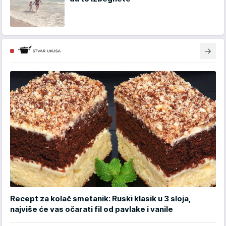
Recept za kolač smetanik: Ruski klasik u 3 sloja,
najviše će vas očarati fil od pavlake i vanile