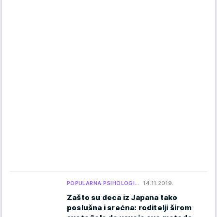
POPULARNA PSIHOLOGI…
14.11.2019.
Zašto su deca iz Japana tako
poslušna i srećna: roditelji širom