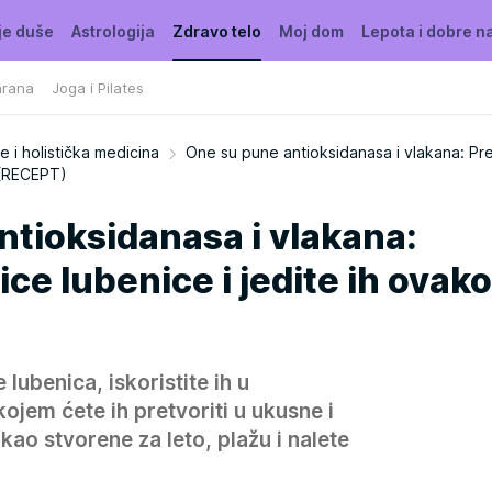
je duše
Astrologija
Zdravo telo
Moj dom
Lepota i dobre n
hrana
Joga i Pilates
e i holistička medicina
One su pune antioksidanasa i vlakana: Pr
! (RECEPT)
tioksidanasa i vlakana:
ce lubenice i jedite ih ovako
lubenica, iskoristite ih u
jem ćete ih pretvoriti u ukusne i
kao stvorene za leto, plažu i nalete