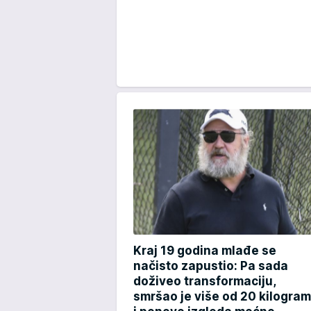
Kraj 19 godina mlađe se
načisto zapustio: Pa sada
doživeo transformaciju,
smršao je više od 20 kilogra