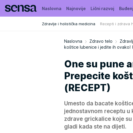
Naslovna
Najnovije
Lični razvoj
Buđen
Zdravlje i holistička medicina
Recepti i zdrava 
Naslovna
Zdravo telo
Zdravlj
koštice lubenice i jedite ih ovako
One su pune an
Prepecite košti
(RECEPT)
Umesto da bacate koštice 
jednostavnom receptu u ko
zdrave grickalice koje su 
gladi kada ste na dijeti.