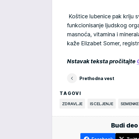
Koštice lubenice pak kriju 
funkcionisanje ljudskog org
masnoća, vitamina i mineral
kaže Elizabet Somer, registro
Nstavak teksta pročitajte
Prethodna vest
TAGOVI
ZDRAVLJE
ISCELJENJE
SEMENKE
Budi deo