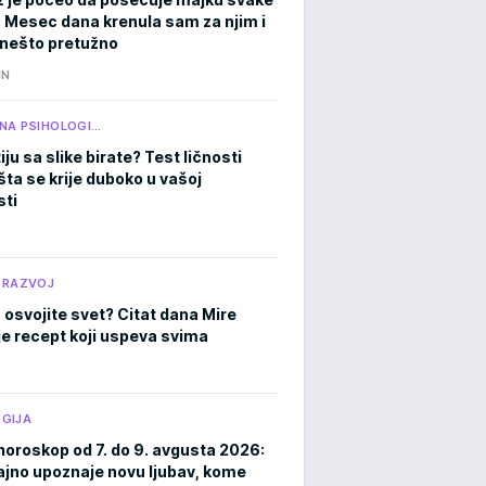
: Mesec dana krenula sam za njim i
a nešto pretužno
IN
NA PSIHOLOGI…
iju sa slike birate? Test ličnosti
šta se krije duboko u vašoj
ti
 RAZVOJ
 osvojite svet? Citat dana Mire
je recept koji uspeva svima
GIJA
horoskop od 7. do 9. avgusta 2026:
ajno upoznaje novu ljubav, kome