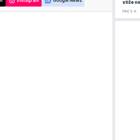
er
Instagram
Google News
stiže n
PRE 5 H