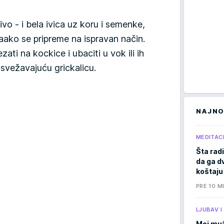
ivo - i bela ivica uz koru i semenke,
jaako se pripreme na ispravan način.
zati na kockice i ubaciti u vok ili ih
osvežavajuću grickalicu.
NAJNO
MEDITACI
Šta radi
da ga d
koštaju
PRE 10 M
LJUBAV 
Moj muž