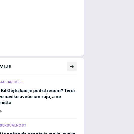
VIJE
JA I ANTIST…
 Bil Gejts kad je pod stresom? Tvrdi
ve navike uveče smiruju, a ne
 ništa
IN
I SEKSUALNOST
 je počeo da posećuje majku svake