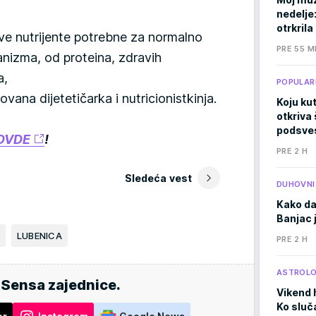
nedelje
otrkril
sve nutrijente potrebne za normalno
PRE 55 M
anizma, od proteina, zdravih
a,
POPULAR
vana dijetetičarka i nutricionistkinja.
Koju kut
otkriva 
podsves
OVDE
!
PRE 2 H
Sledeća vest
DUHOVNI
Kako da
Banjac 
LUBENICA
PRE 2 H
ASTROLO
 Sensa zajednice.
Vikend 
Ko sluč