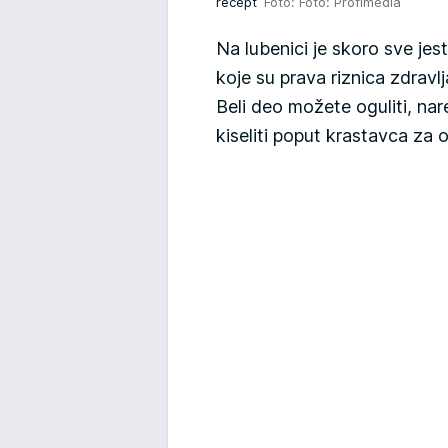
recept
Foto: Foto: Profimedia
Na lubenici je skoro sve jest
koje su prava riznica zdravl
Beli deo možete oguliti, nare
kiseliti poput krastavca za 