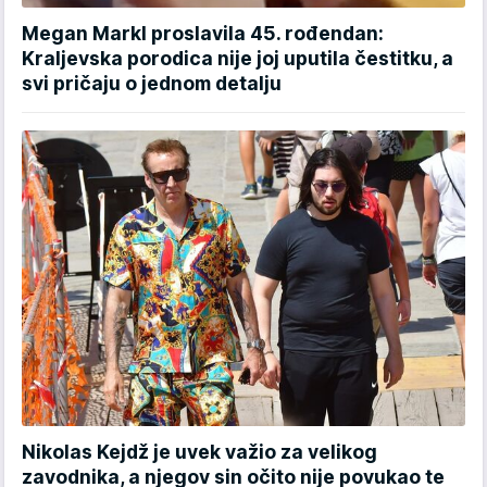
Megan Markl proslavila 45. rođendan:
Kraljevska porodica nije joj uputila čestitku, a
svi pričaju o jednom detalju
Nikolas Kejdž je uvek važio za velikog
zavodnika, a njegov sin očito nije povukao te