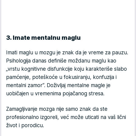
3. Imate mentalnu maglu
Imati maglu u mozgu je znak da je vreme za pauzu.
Psihologija danas definiše moždanu maglu kao
„vrstu kognitivne disfunkcije koju karakteriše slabo
pamćenje, poteškoće u fokusiranju, konfuzija i
mentalni zamor“. Doživljaj mentalne magle je
uobičajen u vremenima pojačanog stresa.
Zamagljivanje mozga nije samo znak da ste
profesionalno izgoreli, već može uticati na vaš lični
život i porodicu.