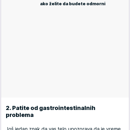
ako želite da budete odmorni
2. Patite od gastrointestinalnih
problema
Još jedan znak da vas telo upozorava da je vreme