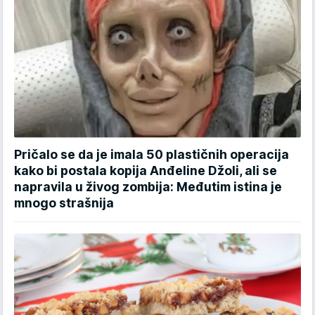
Pričalo se da je imala 50 plastičnih operacija
kako bi postala kopija Anđeline Džoli, ali se
napravila u živog zombija: Međutim istina je
mnogo strašnija