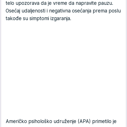
telo upozorava da je vreme da napravite pauzu.
Osećaj udaljenosti i negativna osećanja prema poslu
takođe su simptomi izgaranja.
Američko psihološko udruženje (APA) primetilo je