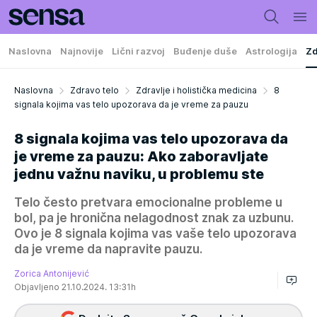
Naslovna
Najnovije
Lični razvoj
Buđenje duše
Astrologija
Zd
Naslovna
Zdravo telo
Zdravlje i holistička medicina
8
signala kojima vas telo upozorava da je vreme za pauzu
8 signala kojima vas telo upozorava da
je vreme za pauzu: Ako zaboravljate
jednu važnu naviku, u problemu ste
Telo često pretvara emocionalne probleme u
bol, pa je hronična nelagodnost znak za uzbunu.
Ovo je 8 signala kojima vas vaše telo upozorava
da je vreme da napravite pauzu.
Zorica Antonijević
Objavljeno 21.10.2024. 13:31h