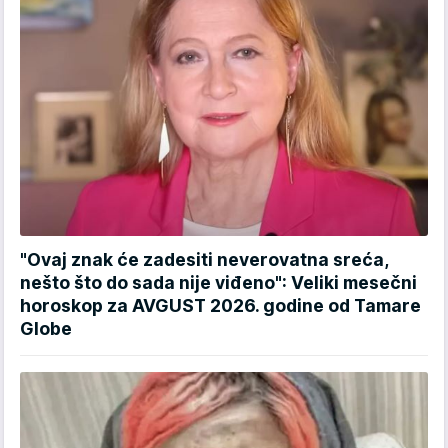
"Ovaj znak će zadesiti neverovatna sreća,
nešto što do sada nije viđeno": Veliki mesečni
horoskop za AVGUST 2026. godine od Tamare
Globe