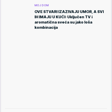
MOJ DOM
OVE STVARI IZAZIVAJU UMOR, A SVI
IH IMAJU U KUĆI: Uključen TV i
aromatična sveća su jako loša
kombinacija