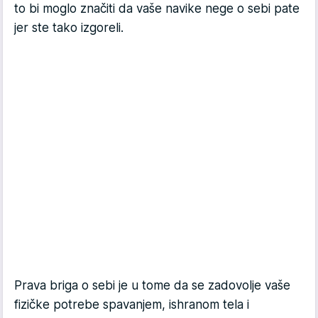
to bi moglo značiti da vaše navike nege o sebi pate
jer ste tako izgoreli.
Prava briga o sebi je u tome da se zadovolje vaše
fizičke potrebe spavanjem, ishranom tela i