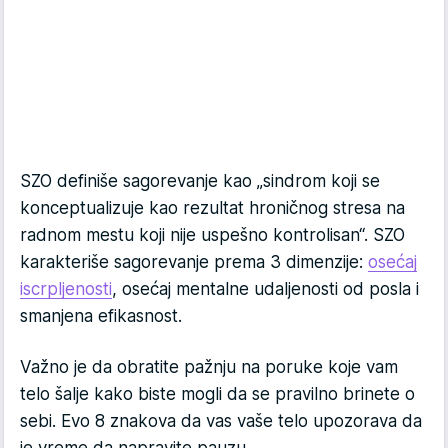
SZO definiše sagorevanje kao „sindrom koji se
konceptualizuje kao rezultat hroničnog stresa na
radnom mestu koji nije uspešno kontrolisan“. SZO
karakteriše sagorevanje prema 3 dimenzije:
osećaj
iscrpljenosti
, osećaj mentalne udaljenosti od posla i
smanjena efikasnost.
Važno je da obratite pažnju na poruke koje vam
telo šalje kako biste mogli da se pravilno brinete o
sebi. Evo 8 znakova da vas vaše telo upozorava da
je vreme da napravite pauzu