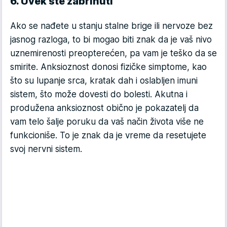
6. Uvek ste zabrinuti
Ako se nađete u stanju stalne brige ili nervoze bez
jasnog razloga, to bi mogao biti znak da je vaš nivo
uznemirenosti preopterećen, pa vam je teško da se
smirite. Anksioznost donosi fizičke simptome, kao
što su lupanje srca, kratak dah i oslabljen imuni
sistem, što može dovesti do bolesti. Akutna i
produžena anksioznost obično je pokazatelj da
vam telo šalje poruku da vaš način života više ne
funkcioniše. To je znak da je vreme da resetujete
svoj nervni sistem.