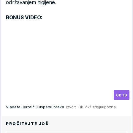
održavanjem higijene.
BONUS VIDEO:
00:19
Vladeta Jerotić u uspehu braka
Izvor: TikTok/ srbijuupoznaj
PROČITAJTE JOŠ