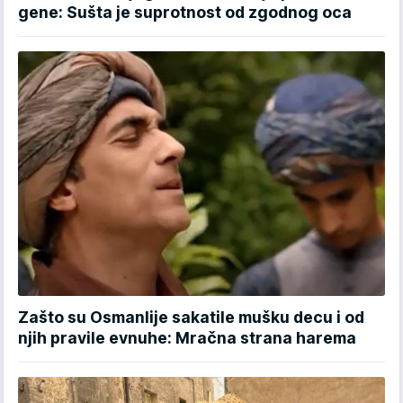
gene: Sušta je suprotnost od zgodnog oca
Zašto su Osmanlije sakatile mušku decu i od
njih pravile evnuhe: Mračna strana harema