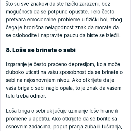
što su sve znakovi da ste fizički zaraženi, bez
mogućnosti da se potpuno opustite. Telo često
pretvara emocionalne probleme u fizički bol, zbog
čega je hronična nelagodnost znak da morate da
se oslobodite i napravite pauzu da biste se izlečili.
8. Loše se brinete o sebi
Izgaranje je često praćeno depresijom, koja može
duboko uticati na vašu sposobnost da se brinete o
sebi na najosnovnijem nivou. Ako otkrijete da je
vaša briga o sebi naglo opala, to je znak da vašem
telu treba odmor.
Loša briga o sebi uključuje uzimanje loše hrane ili
promene u apetitu. Ako otkrijete da se borite sa
osnovnim zadacima, poput pranja zuba ili tuširanja,