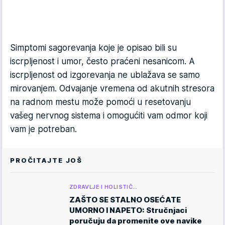
Simptomi sagorevanja koje je opisao bili su
iscrpljenost i umor, često praćeni nesanicom. A
iscrpljenost od izgorevanja ne ublažava se samo
mirovanjem. Odvajanje vremena od akutnih stresora
na radnom mestu može pomoći u resetovanju
vašeg nervnog sistema i omogućiti vam odmor koji
vam je potreban.
PROČITAJTE JOŠ
ZDRAVLJE I HOLISTIČ…
ZAŠTO SE STALNO OSEĆATE
UMORNO I NAPETO: Stručnjaci
poručuju da promenite ove navike