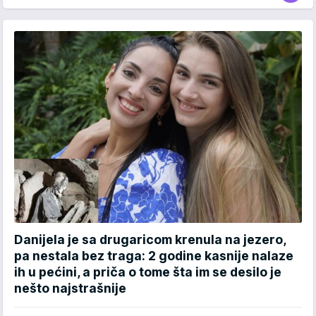
Danijela je sa drugaricom krenula na jezero,
pa nestala bez traga: 2 godine kasnije nalaze
ih u pećini, a priča o tome šta im se desilo je
nešto najstrašnije