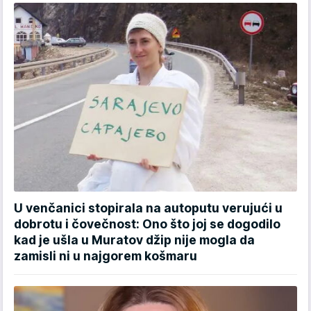
U venčanici stopirala na autoputu verujući u
dobrotu i čovečnost: Ono što joj se dogodilo
kad je ušla u Muratov džip nije mogla da
zamisli ni u najgorem košmaru