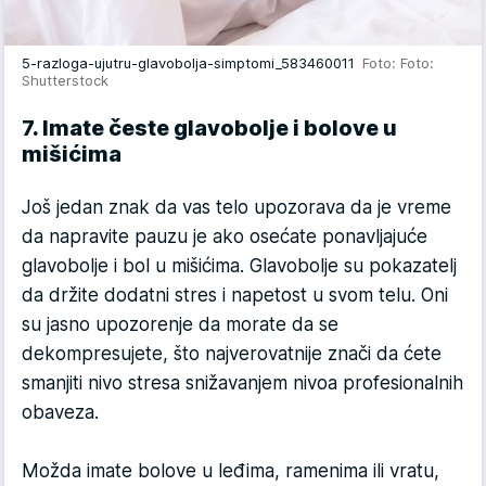
5-razloga-ujutru-glavobolja-simptomi_583460011
Foto: Foto:
Shutterstock
7. Imate česte glavobolje i bolove u
mišićima
Još jedan znak da vas telo upozorava da je vreme
da napravite pauzu je ako osećate ponavljajuće
glavobolje i bol u mišićima. Glavobolje su pokazatelj
da držite dodatni stres i napetost u svom telu. Oni
su jasno upozorenje da morate da se
dekompresujete, što najverovatnije znači da ćete
smanjiti nivo stresa snižavanjem nivoa profesionalnih
obaveza.
Možda imate bolove u leđima, ramenima ili vratu,